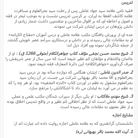
تدریس
فقیه نامى علامه سید جواد عاملى پس از رحلت سید بحرالعلوم و مسافرت
علامه کاشف الغطا به ایران، بر کرسى تدریس نشست و به موجب تبحر در فقه
و اصول و احاطه اى که بر اقوال متأخرین و متقدمین داشت شمار زیادى از
دانش پژوهان در درس ایشان شرکت مى نمودند.
عده اى از پرورش یافتگان مکتب علامه عاملى و درس آموزان «مفتاح الکرامه»
او به مقامات عالى رسیدند و در دانش و درستکارى سرآمد عصر خویش گشتند.
از جمله شاگردان نمونه وى افراد ذیل اند:
1. شیخ محمد حسن نجفى مؤلف کتاب جواهرالکلام (متوفى 1266 ق.) :
او از
عالمان والامقام و مؤلفان کم نظیر شیعه است که سى سال از عمر شریفش را
صرف گردآورى «جواهرالکلام» این دائرة المعارف فقه شیعه نمود.
2. صدر الدین عاملى :
ایشان هنگامى که دوازده ساله بود در درس سید
بحرالعلوم و آقا محمد باقر بهبهانى شرکت مى جست. در آن زمان سید
بحرالعلوم مشغول به نظم در آوردن کتاب «الدرّه النجفیه» بود. او هر چه را که
به نظم در مى آورد به ایشان مى داد تا اشکالاتش را مرتفع سازد.
3. شیخ مهدى ملاکتاب :
او یکى دیگر از سیراب شدگان مکتب علمى و عملى
سید جواد عاملى است که از نظر اخلاقى کم نظیر و در واقع تندیس اخلاق بوده
و از نظر معنوى به مقامات عالى رسیده است.
مشایخ اجازه
دانشمندان گرانقدرى که به علامه عاملى اجازه روایت داده اند عبارت اند از:
1. آیت الله محمد باقر بهبهانى (ره)