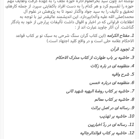
نوشته اند چون سید بحرالعلوم اداره حوزه نجف را به عهده گرفت وظایف مهم
ا
ش
حوزه را تقسیم کرد و هر کدام را به دست افراد باکفایتى سپرد. از جمله کارهاى
و
تحقیق و تألیف را به سید جواد واگذار نمود تا به پژوهش در علوم آل
ف
(
محمد(صلى الله علیه وآله)بپردازد. این اندیشمند عالیقدر نیز با توجه به
ذ
ن
اطلاعات فراوانى که در اخبار و اقوال داشت تألیفات پرارجى از خود به یادگار
م
م
گذاشت. آن آثار جاوید عبارت اند از :
غ
م
م
(
1. مفتاح الکرامه
(این کتاب گران سنگ شرحى به سبک نو بر کتاب قواعد
الاحکام علامه حلى است و در واقع کلید اجتهاد است.)
ش
ب
2. تجوید قرآن
ه
(
و
3. حاشیه بر باب طهارت از کتاب مدارک الاحکام
ن
ا
4. منظومه اى در باره زکات
ف
ح
5. شرح وافیه
م
(
م
6. منظومه اى درباره خمس
ن
7. حاشیه بر کتاب روضة البهیه شهید ثانى
ش
(
8. حاشیه بر کتاب معالم
د
س
ف
9. رساله اى در اصل برائت
ف
م
10. حاشیه بر تهذیب
ش
م
11. رساله اى در ردّ اخباریین
12. حاشیه بر کتاب فوائدالرجالیه