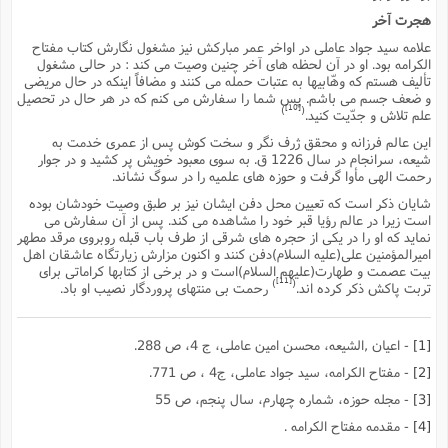
هجرت آخر
علامه سید جواد عاملى در اواخر عمر مبارکش نیز مشغول نگارش کتاب مفتاح
الکرامه بود. او در آن لحظه هاى آخر چنین وصیت مى کند : در حالى مشغول
تألیف هستم که وهّابیها به عتبات حمله مى کنند و مضافاً اینکه در حال مریضى
و ضعف جسم مى باشم. پس شما را سفارش مى کنم که در هر حال در تحصیل
[10]
)
(
علم تلاش و جدّیت کنید.
این عالم فرزانه و محقق ژرف نگر و سخت کوش پس از عمرى خدمت به
شیعه، سرانجام در سال 1226 ق. به سوى معبود خویش پر کشید و در جوار
رحمت الهى مأوا گرفت و حوزه هاى علمیه را در سوگ نشاند.
شایان ذکر است که تعیین محل دفن ایشان نیز بر طبق وصیت خودشان بوده
است زیرا در عالم رؤیا قبر خود را مشاهده مى کند. پس از آن سفارش مى
نماید که او را در یکى از حجره هاى شرقى از طرف باب قبله روبروى مرقد مطهر
امیرالمؤمنین على(علیه السلام)دفن کنند و اکنون مزارش زیارتگاه عاشقان اهل
بیت عصمت و طهارت(علیهم السلام)است و در برخى از کتابها کراماتى براى
[11]
)
(
تربت پاکش ذکر کرده اند.
رحمت بى منتهاى پروردگار نصیب او باد.
[1]
- اعیان ,الشیعه، محسن امین عاملى، ج 4، ص 288.
[2]
- مفتاح الکرامه، سید جواد عاملى، ج4 ، ص 771.
[3]
- مجله حوزه، شماره چهارم، سال پنجم، ص 55
[4]
- مقدمه مفتاح الکرامه .