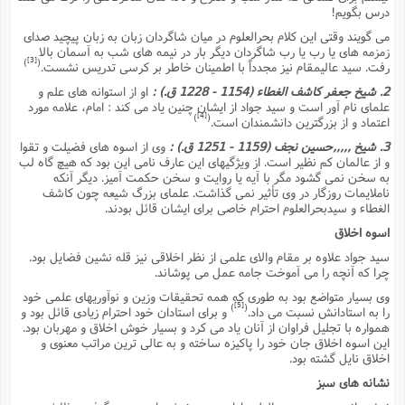
ت
درس بگویم!
ا
ا
ف
ح
ت
ت
س
مى گویند وقتى این کلام بحرالعلوم در میان شاگردان زبان به زبان پیچید صداى
ن
ج
ذ
ق
زمزمه هاى یا رب یا رب شاگردان دیگر بار در نیمه هاى شب به آسمان بالا
ش
م
و
[3]
م
)
(
رفت. سید عالیمقام نیز مجدداً با اطمینان خاطر بر کرسى تدریس نشست.
م
س
م
ج
(
ا
2. شیخ جعفر کاشف الغطاء (1154 - 1228 ق.) :
او از استوانه هاى علم و
و
علماى نام آور است و سید جواد از ایشان چنین یاد مى کند : امام، علامه مورد
ج
ش
ح
چ
م
[4]
)
(
اعتماد و از بزرگترین دانشمندان است.
ع
س
ف
خ
(
ا
ف
3. شیخ ,,,,,حسین نجف (1159 - 1251 ق.) :
وى از اسوه هاى فضیلت و تقوا
ن
و از عالمان کم نظیر است. از ویژگیهاى این عارف نامى این بود که هیچ گاه لب
ن
ت
م
به سخن نمى گشود مگر با آیه یا روایت و سخن حکمت آمیز. دیگر آنکه
ذ
م
ت
ناملایمات روزگار در وى تأثیر نمى گذاشت. علماى بزرگ شیعه چون کاشف
م
م
ک
الغطاء و سیدبحرالعلوم احترام خاصى براى ایشان قائل بودند.
ا
ش
(
اسوه اخلاق
ه
ش
پ
ع
ا
چ
سید جواد علاوه بر مقام والاى علمى از نظر اخلاقى نیز قله نشین فضایل بود.
و
چرا که آنچه را مى آموخت جامه عمل مى پوشاند.
ا
و
ع
ش
پ
(
وى بسیار متواضع بود به طورى که همه تحقیقات وزین و نوآوریهاى علمى خود
ف
ذ
[5]
)
(
را به استادانش نسبت مى داد.
و براى استادان خود احترام زیادى قائل بود و
ف
ن
م
ز
همواره با تجلیل فراوان از آنان یاد مى کرد و بسیار خوش اخلاق و مهربان بود.
ن
ت
این اسوه اخلاق جان خود را پاکیزه ساخته و به عالى ترین مراتب معنوى و
ا
(
م
ت
اخلاق نایل گشته بود.
ح
م
ا
نشانه هاى سبز
ع
(
ع
ش