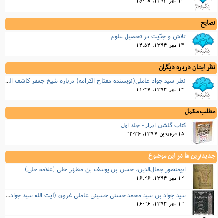
13 مهر 1394, 15:28
نصایح
تلاش و جدّیت در تحصیل علوم
13 مهر 1394, 14:54
نظر ایشان درباره دیگران
نظر سید جواد عاملى(نویسنده مفتاح الکرامه) درباره شیخ جعفر کاشف الغطاء
14 مهر 1394, 11:47
مطلب مکمل
کتاب گلشن ابرار - جلد اول
15 فروردین 1397, 22:36
جدیدترین ها در این موضوع
ابومنصور جمال‌الدین، حسن بن یوسف بن مطهر حلی (علامه حلی)
12 مهر 1394, 16:26
سید جواد بن سید محمد حسنی حسینی عاملی غروی (آیت الله سید جواد عاملی)
12 مهر 1394, 16:26