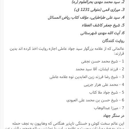
2. سید محمد مهدى بحرالعلوم (ره)
3. میرازى قمى (متوفى 1231 ق.)
4. سید على طباطبایى، مؤلف کتاب ریاض المسائل
5. شیخ جعفر کاشف الغطاء
6. آیت الله مهدى شهرستانى
روایت کنندگان
عالمانى که از علامه بزرگوار سید جواد عاملى اجازه روایت اخذ کرده اند بدین
قرارند:
1 - شیخ محمد حسن نجفى
2 - فرزند ایشان، آقا سید محمد
3 - شیخ رضا فرزند زین العابدین نوه علامه عاملى
4 - محمد على هزار جریبى
5 - شیخ جواد ملا کتاب
6 - شیخ حسن بن محمد على العبودى
7 - میرزا عبدالوهاب
د
ر سنگر جهاد
این عالم سخت کوش و خستگى ناپذیر هنگامى که وهابیون به نجف حمله
بردند به صف مبارزان پیوست و علاوه بر این با نوشتن رساله «وجوب الذب عن