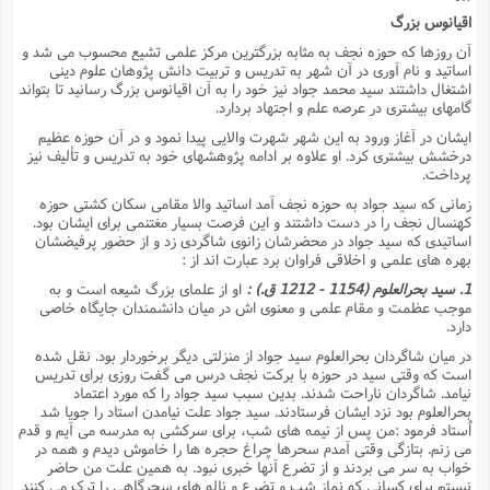
س
م
ع
ف
ق
م
(
ه
ع
اقیانوس بزرگ
ع
ش
ز
م
ر
ش
پ
ا
ا
ا
آن روزها که حوزه نجف به مثابه بزرگترین مرکز علمى تشیع محسوب مى شد و
ق
ح
ف
ت
گ
ع
ق
د
پ
ف
اساتید و نام آورى در آن شهر به تدریس و تربیت دانش پژوهان علوم دینى
خ
(
ذ
اشتغال داشتند سید محمد جواد نیز خود را به آن اقیانوس بزرگ رسانید تا بتواند
ب
ت
ا
ش
م
ح
ع
ش
گامهاى بیشترى در عرصه علم و اجتهاد بردارد.
م
ع
س
2
م
ا
ا
خ
ت
خ
آ
م
ایشان در آغاز ورود به این شهر شهرت والایى پیدا نمود و در آن حوزه عظیم
ف
ق
ح
پ
ص
پ
درخشش بیشترى کرد. او علاوه بر ادامه پژوهشهاى خود به تدریس و تألیف نیز
د
ن
و
(
آ
پرداخت.
ه
ع
م
ش
ت
ت
د
پ
ج
ا
2
زمانى که سید جواد به حوزه نجف آمد اساتید والا مقامى سکان کشتى حوزه
ا
ت
ی
گ
کهنسال نجف را در دست داشتند و این فرصت بسیار مغتنمى براى ایشان بود.
ش
ف
ا
(
ذ
اساتیدى که سید جواد در محضرشان زانوى شاگردى زد و از حضور پرفیضشان
ب
ش
م
بهره هاى علمى و اخلاقى فراوان برد عبارت اند از :
ح
م
ا
ا
م
ا
م
ب
ا
1. سید بحرالعلوم (1154 - 1212 ق.) :
او از علماى بزرگ شیعه است و به
ش
و
(
ف
موجب عظمت و مقام علمى و معنوى اش در میان دانشمندان جایگاه خاصى
م
ش
ف
ن
دارد.
م
پ
ع
و
ا
ت
ف
ه
ع
ا
(
در میان شاگردان بحرالعلوم سید جواد از منزلتى دیگر برخوردار بود. نقل شده
ف
ت
است که وقتى سید در حوزه با برکت نجف درس مى گفت روزى براى تدریس
ت
ق
ن
ح
نیامد. شاگردان ناراحت شدند. بدین سبب سید جواد را که مورد اعتماد
ذ
غ
ش
م
بحرالعلوم بود نزد ایشان فرستادند. سید جواد علت نیامدن استاد را جویا شد
ب
پ
ت
م
(
د
م
اُستاد فرمود :من پس از نیمه هاى شب، براى سرکشى به مدرسه مى آیم و قدم
ه
ا
ت
ف
مى زنم. بتازگى وقتى آمدم سحرها چراغ حجره ها را خاموش دیدم و همه در
ح
س
آ
و
ر
ش
خواب به سر مى بردند و از تضرع آنها خبرى نبود. به همین علت من حاضر
ن
ع
ف
نیستم براى کسانى که نماز شب و تضرع و ناله هاى سحرگاهى را ترک مى کنند
ع
م
د