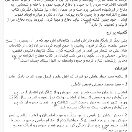
النجف الاشرف» مردم را به جهاد و دفاع ترغیب نمود و با قلم و شمشیر، به
دفاع از ارزشهاى اسلامى پرداخت و در همان زمان نیز مشغول نگارش کتاب
مفتاح الکرامه بود و با چنین کارى پیوندى میان دانش و مبارزه ایجاد نمود.
ایشان خود چنین گفته است : نباید دفاع و مهیا کردن نیروها براى دفاع، مرا از
[6]
)
(
تألیف و تصنیف باز دارد.
گنجینه پر ارج
یکى دیگر از یادگارهاى باارزش ایشان کتابخانه اش بود که در آن بسیارى از نسخ
خطى علماى بزرگ از قرون پیشین را جمع آورى کرده، در آن زمان از کتابخانه
هاى غنى به شمار مى آمد. در این گنجینه گران سنگ کتابهاى نفیس فقهى،
رجالى، حدیثى و . . . نگهدارى مى شد. ایشان در کتاب مفتاح الکرامه به این
[7]
)
(
ذخایر ارزشمند اشاره کرده و بدون واسطه به آنها استناد جسته است.
فرزندان
از علامه سید جواد عاملى دو فرزند که اهل علم و فضل بوده اند به یادگار ماند :
1 - سید محمد حسینى نجفى عاملى
ایشان از عالمان صاحب نام در عصر خویش و از شاگردان افتخارآفرین پدر
بزرگوارش بود و جمعى از علما از ایشان روایت نقل نموده اند. در سال 1269
ق. در شهر نجف به جوار رحمت الهى شتافت و در همان حجره اى که پدر
[8]
)
(
بزرگوارش مدفون است به خاک سپرده شد.
2 - دختر ایشان نیز بانویى عالم، مهذّب و مورد اطمینان و اعتماد عالمان عصر
خویش بود و در نزد فقیه بزرگ جواهرالکلام از احترام خاصى برخوردار بود. با
اینکه حدود نود و پنج سال زندگى کرد در پیرى هم از حواس و ادراک صحیح
[9]
)
(
برخوردار بود.