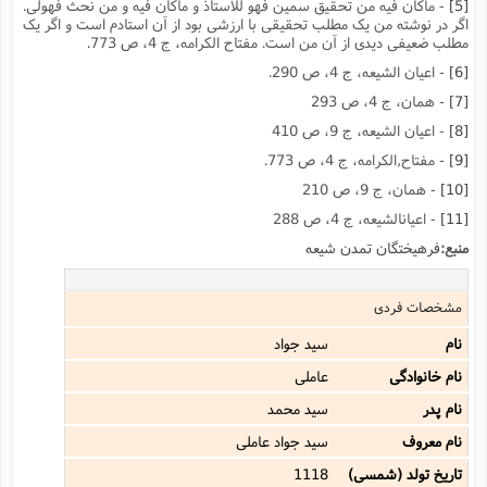
[5]
- ماکان فیه من تحقیق سمین فهو للاستاذ و ماکان فیه و من نحث فهولى.
اگر در نوشته من یک مطلب تحقیقى با ارزشى بود از آن استادم است و اگر یک
مطلب ضعیفى دیدى از آن من است. مفتاح الکرامه، ج 4، ص 773.
[6]
- اعیان الشیعه، ج 4، ص 290.
[7]
- همان، ج 4، ص 293
[8]
- اعیان الشیعه، ج 9، ص 410
[9]
- مفتاح,الکرامه، ج 4، ص 773.
[10]
- همان، ج 9، ص 210
[11]
- اعیانالشیعه، ج 4، ص 288
منبع:
فرهیختگان تمدن شیعه
مشخصات فردی
نام
سید جواد
نام خانوادگی
عاملى‌
نام پدر
سید محمد
نام معروف
سید جواد عاملی
تاریخ تولد (شمسی)
1118