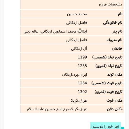
مشخصات فردی
نام
محمد حسین
نام خانوادگی
فاضل اردکانی
نام پدر
آیةاللَّه محمد اسماعیل اردکانى، عالم دینى
نام معروف
فاضل اردکانى
خاندان
آل اردکانی
تاریخ تولد (شمسی)
1199
تاریخ تولد (قمری)
1235
مکان تولد
ایران،یزد،اردکان
تاریخ فوت (شمسی)
1264
تاریخ فوت (قمری)
1302
مکان فوت
عراق،کربلا
مکان دفن
عراق،کربلا،حرم امام حسین علیه السلام
نظر خود را بنویسید!