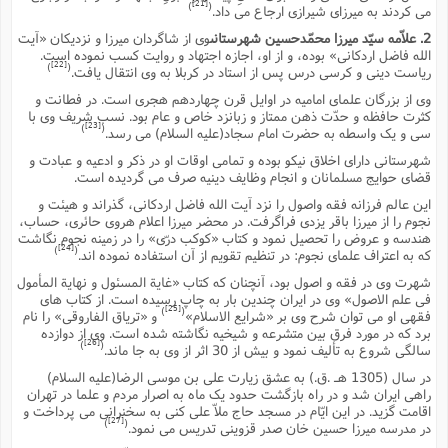
[21]
)
(
مى کردند به میرزاى شیرازى ارجاع مى داد.
2. علاّمه سیّد میرزا محمّدحسین شهرستانى
وى از شاگردان میرزا و نزدیکان «آیت
الله فاضل اردکانى» بوده، و از او، اجازه اجتهاد و روایت کسب نموده است.
[22]
)
(
ریاست دینى و کرسى درس پس از استاد در کربلا به وى انتقال یافت.
وى از بزرگان علماى امامیه در اوایل قرن چهاردهم هجرى است. در فطانت و
کثرت حافظه و حدّت ذهن ممتاز و زبانزد خاص و عام بود. نسب شریف وى با
[23]
)
(
سى و یک واسطه به حضرت امام سجاد(علیه السلام) مى رسد.
شهرستانى داراى اخلاق نیکو بوده و تمامى اوقات او در ذکر و ادعیه و عبادت و
قضاى حوایج مسلمانان و انجام وظایف دینیه صرف مى گردیده است.
این عالم فرزانه فقه واصول را نزد آیت الله فاضل اردکانى، گذراند و هیئت و
نجوم را از میرزا باقر یزدى فراگرفت. در محضر میرزا اعلام هروى حائرى، حساب،
هندسه و عروض را تحصیل نمود و کتاب «کوکب درّى» را در زمینه نجوم نگاشت
[24]
)
(
که به اعتراف علماى نجوم: در تنظیم تقویم از آن استفاده نموده اند.
شهرت وى در فقه و اصول بود، آنچنان که کتاب «غایة المسئول و نهایة المأمول
فى علم الاصول» وى در ایران چندین بار به چاپ رسیده است. از کتاب هاى
[25]
)
(
فقهى او مى توان شرح وى بر «شرایع الاسلام»
و «تریاق الفاروقى» را نام
برد که در مورد فرق بین متشرعه و شیخیه نگاشته شده است. وى از دوازده
[26]
)
(
سالگى شروع به تألیف نمود و بیش از 30 اثر از وى به جا ماند.
در سال (1305 هـ .ق.) به عشق زیارت على بن موسى الرضا(علیه السلام)
راهى ایران شد و در راه بازگشت حدود یک ماه به اصرار مردم و علما در تهران
اقامت گزید. در این ایّام در مسجد حاج ملاّ على کنى به سخنرانى مى پرداخت و
[27]
)
(
در مدرسه میرزا حسین خان صدر قزوینى تدریس مى نمود.