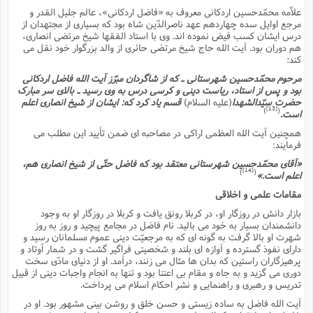
ت
ا
علاّمه محمّدحسین اردکانى معروف به «فاضل اردکانى»، عالم جلیل القدر و
ا
ف
ح
ت
مرجع اوایل سده چهاردهم عهد ناصرالدّین شاه بود که بسیارى از مجتهدان از
ت
س
ن
ج
درس ایشان کسب فیض نموده اند. وى با استاد الفقها شیخ مرتضى انصارى،
ذ
ق
ش
م
و
هم دوران بود. آیت الله حاج شیخ مرتضى حائرى از والد بزرگوار خود نقل مى
م
م
س
م
کند:
ج
(
ا
و
مرحوم محمّدحسین شهرستانى ـ که از شاگردان مبرّز آیت الله فاضل اردکانى
ج
ش
ح
چ
بود و پس از استاد، ریاست دینى و کرسى درس به وى رسید ـ بالاى سر مبارک
م
ع
س
ف
خ
حضرت سیّدالشهدا
(علیه السلام)
قسم یاد کرد که: ایشان از شیخ انصارى اعلم
(
[13]
ا
)
(
ف
است.
ن
ن
ت
م
همچنین آیت الله العظمى اراکى در مصاحبه اى ضمن تأیید
این مطلب مى
ذ
م
فرمایند:
ت
م
م
ک
«آقاى محمّدحسین شهرستانى معتقد بود که فاضل حتّى از شیخ انصارى هم،
ا
ش
(
[14]
)
(
اعلم است.»
ه
ش
پ
مقامات علمى و اخلاقى
ع
ا
چ
و
ا
و
ع
بازار دانش در روزگار او، در کربلا رونق یافت و کربلا در روزگار او به وجود
ش
دانشمندان بسیار به خود مى بالید. نام فاضل در مجامع پیچید و روز به روز
پ
(
ف
شهرت او بالا گرفت به گونه اى که به مرجعیّت دینى عموم مسلمانان رسید و
ذ
ف
ن
داراى نفوذ گسترده و آوازه اى بلند و شخصیتى فراگیر گشت و در شمار اَوتاد و
م
ز
ن
ت
پرهیزگاران راستین که بدان ها مثال مى زنند، درآمد. او از دنیاى مادّى سخت
ا
(
م
دورى مى گزید و به جاه و مقام بى اعتنا بود و تنها به انجام واجبات دینى از قبیل
ت
ح
تدریس و رهبرى و راهنمایى و نشر احکام اسلام مى پرداخت.
م
ا
ع
آیت الله فاضل به ساده زیستى و حسن خلق و روشن بینى مشهور بود. او در
(
ع
ش