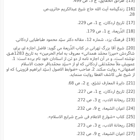
[15]
. طرائق الحقایق، ج 3، ص 499.
[16]
. زندگینامه آیت الله حاج شیخ عبدالکریم حائرى،ص
28.
[17]
. تاریخ اردکان، ج 1، ص 229.
[18]
. الذّریعة، ج 1، ص 179.
[19]
. فرهنگ یزد، شماره 12، مقاله دکتر سیّد محمود طباطبایى اردکانى.
[20]
. شیخ آقا بزرگ تهرانى در کتاب الذّریعة مى گوید: فاضل اجازه اى براى
شاگردش «میرزا محمّد همدانى» معروف به امام الحرمین» به تاریخ 1283هـق.
نوشته است، و در آن اجازه نامه از دو تن از استادان خود نام برده است: 1.
عمویش ملاّ محمّدتقى اردکانى که او از «سیّد محمّدباقر حجت الاسلام
اصفهانى» روایت مىکند. 2. صاحب «ضوابط الاصول (سیّد ابراهیم قزوینى) که او
از شیخ على کاشف الغطا روایت مىنماید.
[21]
. دایرة المعارف تشیّع، ج 2، ص 68.
[22]
. تاریخ اردکان، ج 1، ص 227.
[23]
. ریحانة الادب، ج 3، ص 272.
[24]
. اعیان الشیعة، ج 9، ص 232.
[25]
. کتاب «شوارع الاعلام فى شرح شرایع الاسلام».
[26]
. ریحانة الادب، ج 3، ص 273.
[27]
. اعیان الشیعة، ج 9، ص 232.