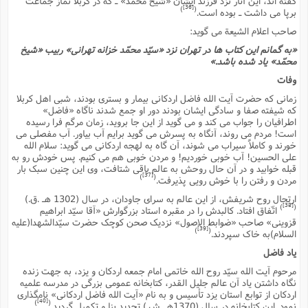
گفته اند، این آثار نزد فرزند ایشان «شیخ محمّد» ـ که در کربلا نماز جماعت
[36]
)
(
برپا مى داشت ـ بوده است.
صاحب اعلام الشیعة مى گوید:
«به گمانم این کتاب ها در تهران نزد «سیّد محمّد خزانه تهرانى» ربیب «شیخ
محمّد» یاد شده باشد.»
وفات
زمانى که حضرت آیت الله فاضل اردکانى بیمار و بسترى بودند، شبى اهل کربلا
که شیفته صفا و سادگى ایشان بودند دور او جمع شدند ناگاه «فاضل»
اطرافیان را جواب مى کند و مى گوید از این جا بروید، زمان مرگم فرا رسیده
است! مردم مى روند، آنگاه به پسرش مى گوید برایم آب بیاور. آب مفصلى مى
خورند و کاملاً سیراب مى شوند، آن گاه به لهجه اردکانى مى گوید: سلام الله
على الحسین! آب خوبى خوردیم! و مردن خوبى هم مى کنیم. پس خودش رو به
قبله خوابید و در آن حال روحش به عالم باقى شتافت، وى این چنین سبک بار
[37]
)
(
مردن و رفتن را با خوش رویى پذیرفت.
ارتحال روح شریفش، از این عالم به سراى جاودان، در سال (1302 هـ .ق.)
[38]
)
(
اتّفاق افتاد. کالبدش را در مقبره استاد بزرگوارش «آقا سیّد ابراهیم
قزوینى» صاحب «ضوابط الاصول» نزدیک صحن کوچک حضرت سیّدالشهدا(علیه
[39]
)
(
السلام)به خاک سپردند.
یاد فاضل
مرحوم آیت الله سیّد روح الله خاتمى امام جمعه اردکان و یزد، به جهت زنده
نگاه داشتن یاد آن عالم جلیل القدر، کتابخانه عمومى بزرگى در مدرسه علمیه
اردکان از توابع استان یزد تأسیس و به نام «آیت الله فاضل اردکانى» نامگذارى
[40]
)
(
نمود. این کتابخانه در سال (1370هـ .ش.) تجدید بنا و تکمیل گردید.