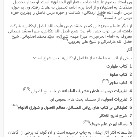
وى استاد معصوم علیشاه صاحب «طرائق الحقایق» است. او بعد از تحصیل
مقدّمات به اصفهان و از آنجا براى ادامه تحصیل به عتبات رفت. وى به حوزه
درس «آیت الله فاضل اردکانى» شتافت و حوزه درس فاضل را بهترین حوزه
[30]
)
(
درس مى دانست.
از دیگر علما و مجتهدانى که در حلقه درس «آیت الله فاضل اردکانى» شرکت
داشته اند مى توان چنین نام برد: شیخ فضل الله تنکابنى، میرزا محمّد همدانى
معروف به «امام الحرمین»، میرزا مهدى شیرازى، سیّد محمّد اصفهانى، شیخ
[31]
)
(
فضل الله مازندرانى و شیخ على بفرویى.
آثار
برخى از آثار به جا مانده از «فاضل اردکانى» بدین شرح است:
1. کتاب طهارت
2. کتاب صلوة
[32]
)
(
3. کتاب متاجر
[33]
)
(
4. تقریرات درس استادش «شریف العلماء»
در باب بیع فضولى.
5. تقریرات اصولیه،
از سلسله بحث هاى عمومى او.
[34]
)
(
6. تعلیقاتى بر کتاب هاى ریاض المسائل، معالم الاصول و شوارق الالهام
7. شرح نتایج الافکار
[35]
)
(
8. رساله اى در علم حروف
متأسفانه اکثر آثار ایشان به چاپ نرسیده است و آن گونه که برخى از آگاهان