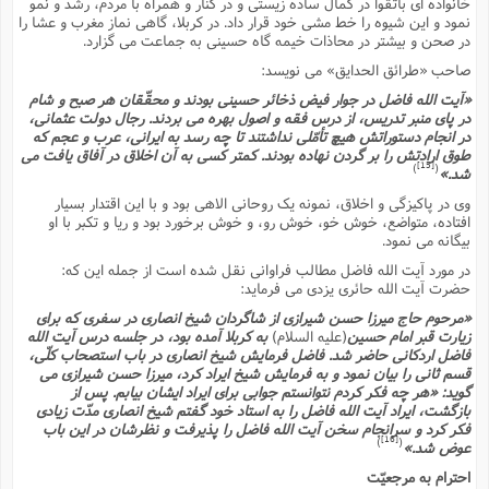
خانواده اى باتقوا در کمال ساده زیستى و در کنار و همراه با مردم، رشد و نمو
ا
ش
نمود و این شیوه را خط مشى خود قرار داد. در کربلا، گاهى نماز مغرب و عشا را
و
در صحن و بیشتر در محاذات خیمه گاه حسینى به جماعت مى گزارد.
ف
(
ذ
ن
صاحب «طرائق الحدایق» مى نویسد:
م
م
غ
«آیت الله فاضل در جوار فیض ذخائر حسینى بودند و محقّقان هر صبح و شام
م
م
در پاى منبر تدریس، از درس فقه و اصول بهره مى بردند. رجال دولت عثمانى،
(
در انجام دستوراتش هیچ تأمّلى نداشتند تا چه رسد به ایرانى، عرب و عجم که
ش
طوق ارادتش را بر گردن نهاده بودند. کمتر کسى به آن اخلاق در آفاق یافت مى
ب
[15]
)
(
شد.»
ه
(
و
وى در پاکیزگى و اخلاق، نمونه یک روحانى الاهى بود و با این اقتدار بسیار
ن
افتاده، متواضع، خوش خو، خوش رو، و خوش برخورد بود و ریا و تکبر با او
ا
بیگانه مى نمود.
ف
ح
م
(
در مورد آیت الله فاضل مطالب فراوانى نقل شده است از جمله این که:
حضرت آیت الله حائرى یزدى مى فرماید:
م
ن
«مرحوم حاج میرزا حسن شیرازى از شاگردان شیخ انصارى در سفرى که براى
ش
(
زیارت قبر امام حسین
(علیه السلام)
به کربلا آمده بود، در جلسه درس آیت الله
د
فاضل اردکانى حاضر شد. فاضل فرمایش شیخ انصارى در باب استصحاب کلّى،
س
قسم ثانى را بیان نمود و به فرمایش شیخ ایراد کرد، میرزا حسن شیرازى مى
ف
گوید: «هر چه فکر کردم نتوانستم جوابى براى ایراد ایشان بیابم. پس از
ف
م
بازگشت، ایراد آیت الله فاضل را به استاد خود گفتم شیخ انصارى مدّت زیادى
ش
م
فکر کرد و سرانجام سخن آیت الله فاضل را پذیرفت و نظرشان در این باب
[16]
)
(
عوض شد.»
احترام به مرجعیّت