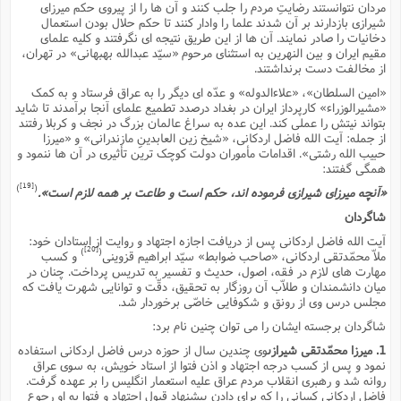
مردان نتوانستند رضایتِ مردم را جلب کنند و آن ها را از پیروى حکم میرزاى
شیرازى بازدارند بر آن شدند علما را وادار کنند تا حکم حلال بودن استعمال
دخانیات را صادر نمایند. آن ها از این طریق نتیجه اى نگرفتند و کلیه علماى
مقیم ایران و بین النهرین به استثناى مرحوم «سیّد عبدالله بهبهانى» در تهران،
از مخالفت دست برنداشتند.
«امین السلطان»، «علاءالدوله» و عدّه اى دیگر را به عراق فرستاد و به کمک
«مشیرالوزراء» کارپرداز ایران در بغداد درصدد تطمیع علماى آنجا برآمدند تا شاید
بتواند نیتش را عملى کند. این عده به سراغ عالمان بزرگ در نجف و کربلا رفتند
از جمله: آیت الله فاضل اردکانى، «شیخ زین العابدینِ مازندرانى» و «میرزا
حبیب الله رشتى». اقدامات مأموران دولت کوچک ترین تأثیرى در آن ها ننمود و
همگى گفتند:
[19]
)
(
«آنچه میرزاى شیرازى فرموده اند، حکم است و طاعت بر همه لازم است».
شاگردان
آیت الله فاضل اردکانى پس از دریافت اجازه اجتهاد و روایت از استادان خود:
[20]
)
(
ملاّ محمّدتقى اردکانى، «صاحب ضوابط» سیّد ابراهیم قزوینى
و کسب
مهارت هاى لازم در فقه، اصول، حدیث و تفسیر به تدریس پرداخت. چنان در
میان دانشمندان و طلاّب آن روزگار به تحقیق، دقّت و توانایى شهرت یافت که
مجلس درس وى از رونق و شکوفایى خاصّى برخوردار شد.
شاگردان برجسته ایشان را مى توان چنین نام برد:
1. میرزا محمّدتقى شیرازى
وى چندین سال از حوزه درس فاضل اردکانى استفاده
نمود و پس از کسب درجه اجتهاد و اذن فتوا از استاد خویش، به سوى عراق
روانه شد و رهبرى انقلاب مردم عراق علیه استعمار انگلیس را بر عهده گرفت.
فاضل اردکانى کسانى را که براى دادنِ پیشنهادِ قبولِ اجتهاد و فتوا به او رجوع