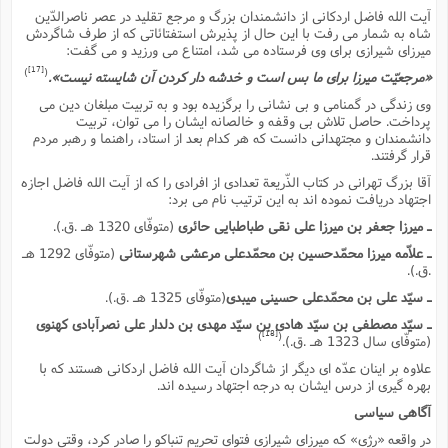
آیت الله فاضل اردکانى از دانشمندان بزرگ و مرجع تقلید در عصر ناصرالدّین
شاه به شمار مى رفت با این حال از پذیرش استفتائاتى که از طرف شاگردش
میرزاى شیرازى براى وى فرستاده مى شد، امتناع مى ورزید و مى گفت:
[17]
)
(
«مرجعیّت میرزا براى ما بس است و خدشه دار کردن آن شایسته نیست».
وى زندگى در گمنامى و بى نشانى را برگزیده بود و به تربیت مبلغان دین مى
پرداخت. حاصل تلاش بى وقفه و خالصانه ایشان را مى توان، تربیت
دانشمندان و مجتهدانى دانست که هر کدام بعد از استاد، راهنما و رهبر مردم
قرار گرفتند.
آقا بزرگ تهرانى در کتاب الذّریعة تعدادى از افرادى را که از آیت الله فاضل اجازه
اجتهاد دریافت نموده اند به این ترتیب نام مى برد:
ـ میرزا جعفر بن میرزا على نقى طباطبایى حائرى
(متوفّاى 1320 هـ .ق.).
ـ علاّمه میرزا محمّدحسین بن محمّدعلى مرعشى شهرستانى
(متوفّاى 1292 هـ
.ق.).
ـ سیّد على بن محمّدعلى حسینى میبدى
(متوفّاى 1325 هـ .ق.).
ـ سیّد مصطفى بن سیّد هادى بن سیّد مهدى بن دلدار على نصرآبادى کهنوى
[18]
)
(
(متوفّاى سال 1323 هـ .ق.).
علاوه بر اینان عدّه اى دیگر از شاگردان آیت الله فاضل اردکانى هستند که با
بهره گیرى از درس ایشان به درجه اجتهاد رسیده اند.
آگاهى سیاسى
در واقعه «رژى» که میرزاى شیرازى فتواى تحریم تنباکو را صادر کرد، وقتى دولت