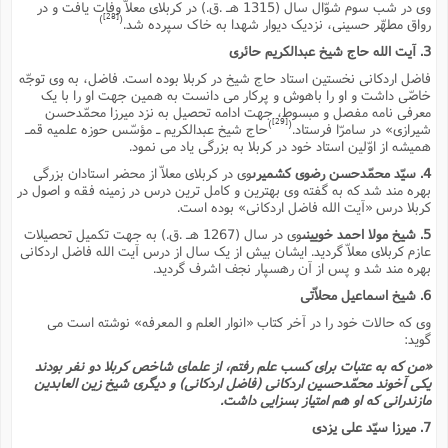
وى در شب سوم شوّال سال (1315 هـ .ق.) در کربلاى معلاّ وفات یافت و در
[28]
)
(
رواق مطهّر حسینى، نزدیک دیوار شهدا به خاک سپرده شد.
3. آیت الله حاج شیخ عبدالکریم حائرى
فاضل اردکانى نخستین استاد حاج شیخ در کربلا بوده است. فاضل، به وى توجّه
خاصّى داشت و او را باهوش و پرکار مى دانست به همین جهت او را با یک
معرفى نامه مفصل و مبسوط، جهت ادامه تحصیل به نزد میرزا محمّدحسن
[29]
)
(
شیرازى» در سامرّا فرستاد.
حاج شیخ عبدالکریم ـ مؤسّس حوزه علمیه قمـ
همیشه از اوّلین استاد خود در کربلا به بزرگى یاد مى نمود.
4. سیّد محمّدحسن رضوى کشمیرى
وى در کربلاى معلاّ از محضر استادان بزرگى
بهره مند شد که به گفته وى بهترین و کامل ترین درس در زمینه فقه و اصول در
کربلا درس «آیت الله فاضل اردکانى» بوده است.
5. شیخ مولا احمد خویینى
وى در سال (1267 هـ .ق.) به جهت تکمیل تحصیلات
عازم کربلاى معلاّ گردید. ایشان بیش از یک سال از درس آیت الله فاضل اردکانى
بهره مند شد و پس از آن رهسپار نجف اشرف گردید.
6. شیخ اسماعیل محلاّتى
وى که حالات خود را در آخر کتاب «انوار العلم و المعرفه» نوشته است مى
گوید:
«من که به عتبات براى کسب علم رفتم، از علماى شاخص کربلا دو نفر بودند
یکى آخوند محمّدحسین اردکانى (فاضل اردکانى) و دیگرى شیخ زین العابدین
مازندرانى که او هم امتیاز بسزایى داشت.
7. میرزا سیّد على یزدى