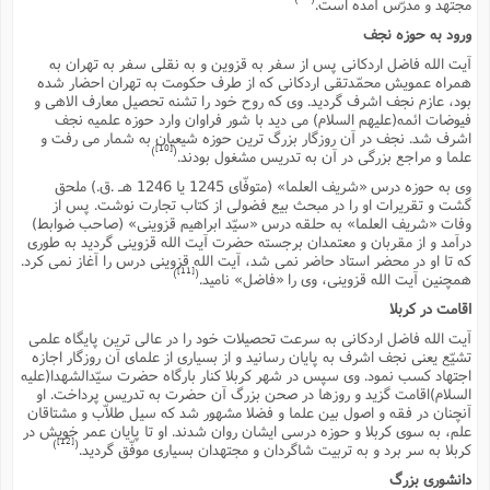
س
مجتهد و مدرّس آمده است.
م
ع
ف
ق
م
(
ه
ع
ع
ش
ز
م
ورود به حوزه نجف
ر
ش
پ
ا
ا
ا
ق
ح
ف
ت
آیت الله فاضل اردکانى پس از سفر به قزوین و به نقلى سفر به تهران به
گ
ع
ق
د
پ
ف
خ
(
همراه عمویش محمّدتقى اردکانى که از طرف حکومت به تهران احضار شده
ذ
ب
ت
ا
ش
م
ح
ع
بود، عازم نجف اشرف گردید. وى که روح خود را تشنه تحصیل معارف الاهى و
ش
م
ع
س
2
م
ا
فیوضات ائمه(علیهم السلام) مى دید با شور فراوان وارد حوزه علمیه نجف
ا
خ
ت
خ
آ
م
ف
اشرف شد. نجف در آن روزگار بزرگ ترین حوزه شیعیان به شمار مى رفت و
ق
ح
پ
[10]
ص
)
(
پ
علما و مراجع بزرگى در آن به تدریس مشغول بودند.
د
ن
و
(
آ
ه
ع
م
ش
ت
وى به حوزه درس «شریف العلما» (متوفّاى 1245 یا 1246 هـ .ق.) ملحق
ت
د
پ
ج
ا
2
گشت و تقریرات او را در مبحث بیع فضولى از کتاب تجارت نوشت. پس از
ا
ت
ی
گ
ش
وفات «شریف العلما» به حلقه درس «سیّد ابراهیم قزوینى» (صاحب ضوابط)
ف
ا
(
ذ
درآمد و از مقربان و معتمدان برجسته حضرت آیت الله قزوینى گردید به طورى
ب
ش
م
که تا او در محضر استاد حاضر نمى شد، آیت الله قزوینى درس را آغاز نمى کرد.
ح
م
ا
ا
م
ا
م
[11]
)
(
همچنین آیت الله قزوینى، وى را «فاضل» نامید.
ب
ا
ش
و
(
ف
اقامت در کربلا
م
ش
ف
ن
م
پ
ع
و
ا
آیت الله فاضل اردکانى به سرعت تحصیلات خود را در عالى ترین پایگاه علمى
ت
ف
ه
ع
ا
(
ف
تشیّع یعنى نجف اشرف به پایان رسانید و از بسیارى از علماى آن روزگار اجازه
ت
اجتهاد کسب نمود. وى سپس در شهر کربلا کنار بارگاه حضرت سیّدالشهدا(علیه
ت
ق
ن
ح
السلام)اقامت گزید و روزها در صحن بزرگ آن حضرت به تدریس پرداخت. او
ذ
غ
ش
م
آنچنان در فقه و اصول بین علما و فضلا مشهور شد که سیل طلاّب و مشتاقان
ب
پ
ت
م
(
د
م
علم، به سوى کربلا و حوزه درسى ایشان روان شدند. او تا پایان عمر خویش در
ه
ا
ت
[12]
)
(
ف
کربلا به سر برد و به تربیت شاگردان و مجتهدان بسیارى موفّق گردید.
ح
س
آ
و
ر
ش
ن
ع
دانشورى بزرگ
ف
ع
م
د