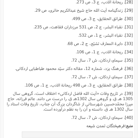
[28]
. ریحانة الادب، ج 3، ص 273.
[29]
. زندگینامه آیت الله حاج شیخ عبدالکریم حائرى، ص 29.
[30]
. طرائق الحقایق، ج 3، ص 499.
[31]
. نقباء البشر، ج 2، ص 531 مرزداران فقاهت، ص 235.
[32]
. نقباء البشر، ج 1، ص 532.
[33]
. دایرة المعارف تشیّع، ج 2، ص 68.
[34]
. ریحانة الادب، ج 1، ص 106.
[35]
. سیماى اردکان، ش 7، سال 72.
[36]
. فرهنگ یزد، شماره 12، مقاله دکتر سیّد محمود طباطبایى اردکانى.
[37]
. سیماى اردکان، ش 7، سال 72.
[38]
. طرائق الحقایق، ج 3، ص 498 ریحانة الادب، ج 1، ص 106.
[39]
. در تاریخ وفات «آیت الله فاضل اردکانى» اختلاف است، گروهى سال
1305 هـ ق. و گروهى سال 1302هـ ق. را درست مى دانند. عالم فرزانه، حاج
میرزا محمّدحسین شهرستانى از شاگردان بزرگ آن جناب، تاریخ وفات استاد را
سال 1302 هـ ق. دانسته و آن را به نظم درآورده است.
[40]
. سیماى اردکان، ش 7، سال 72.
منبع:
فرهیختگان تمدن شیعه