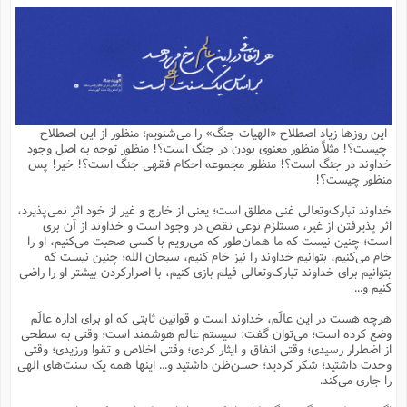
م
ق
ت
تقویم عبادی
ن
ق
م
ک
م
م
ن
ت
ق
ا
ت
ن
ق
چند رسانه ای
ت
ش
ع
و
ق
ا
م
س
ا
ا
چ
ق
ت
احادیث
ن
ق
ا
ا
و
ج
ا
پ
ر
ف
ش
ق
م
ب
ا
م
ا
ت
ا
ن
این روزها زیاد اصطلاح «الهیات جنگ» را می‌شنویم؛ منظور از این اصطلاح
ق
و
فرهنگ علوم انسانی و اسلامی
ا
ن
ا
ع
ن
و
چیست؟! مثلاً منظور معنوی بودن در جنگ است؟! منظور توجه به اصل وجود
ف
ا
ا
م
س
ق
آ
ا
س
خداوند در جنگ است؟! منظور مجموعه احکام فقهی جنگ است؟! خیر! پس
ت
ف
و
ش
پ
ق
ا
ا
ا
س
ت
ویترین
منظور چیست؟!
ع
ق
م
س
ب
و
ت
آ
ز
آ
ح
و
ح
ت
ا
ا
ه
س
و
خداوند تبارک‌وتعالی غنی مطلق است؛ یعنی از خارج و غیر از خود اثر نمی‌پذیرد،
د
ق
آ
ت
ا
ق
یادداشت‌ها
ن
م
و
و
و
ا
اثر پذیرفتن از غیر، مستلزم نوعی نقص در وجود است و خداوند از آن بری
ق
ف
د
ش
ن
است؛ چنین نیست که ما همان‌طور که می‌رویم با کسی صحبت می‌کنیم، او را
ه
ف
ق
ر
ح
و
ا
ع
آ
ت
ص
خام می‌کنیم، بتوانیم خداوند را نیز خام کنیم، سبحان الله؛ چنین نیست که
تست
ه
ه
ش
ق
آ
ف
د
س
ا
بتوانیم برای خداوند تبارک‌وتعالی فیلم بازی کنیم، با اصرارکردن بیشتر او را راضی
ع
م
ق
ق
خ
ر
ا
و
ش
ک
ج
ص
کنیم و...
م
ف
ق
آ
ه
ف
ش
ه
آ
ب
س
ق
ت
ق
ک
ن
ه
م
ع
ق
ا
ت
و
م
ص
هرچه هست در این عالَم، خداوند است و قوانین ثابتی که او برای اداره عالَم
ا
ت
ذ
ت
آ
م
م
ا
م
ع
ت
ا
م
وضع کرده است؛ می‌توان گفت: سیستم عالم هوشمند است؛ وقتی به سطحی
ن
ف
ا
ز
ع
ا
س
و
ق
از اضطرار رسیدی؛ وقتی انفاق و ایثار کردی؛ وقتی اخلاص و تقوا ورزیدی؛ وقتی
ت
م
ت
ن
م
س
و
ا
ح
م
ر
ن
ق
م
وحدت داشتید؛ شکر کردید؛ حسن‌ظن داشتید و... اینها همه یک سنت‌های الهی
خ
ر
ت
م
ا
ا
ف
ن
پ
ا
ر
ز
ا
را جاری می‌کند.
و
م
آ
د
م
ق
ا
ه
ص
(
ا
س
ق
ر
ا
م
ت
س
ا
ا
د
ف
ن
م
ا
ا
خ