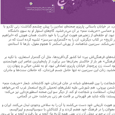
یریت
اطلاعیه
نهج البلاغه
ن وجامعه دینی
ات اهل بیت (ع)
فقه
رذایل
سیاسی
رد جامعه شناسی در تبلیغ
جامعه شناسی
مصیبت امام باقر علیه السلام
مدیریت و فقه اسلامی
متفرقه
ادبیات عرب
قتصاد
دنیاو آخرت
ی ولایت اهل بیت (ع)
فضائل
اعتقادی
ات اخلاق و آداب در تبلیغ
تاریخ اسلام
مصیبت امام صادق علیه السلام
خلاصه کتب مدیریت
قرآن
ادیان و فرق
و مذاهب
توشه عاشورائیان
ن و بررسی مسأله اعانه
اسلام
فرق شیعی
ت های آموزش معارف اسلامی
مدیریت اسلامی
مبانی علم اخلاق
مصیبت امام موسی علیه السلام
فقه و اصول
ن، در خیابان باستانی پاریزی صحنه‌ای نمادین را پیش چشمم گذاشت: زنی تک‌رو با
دیان
 و امید به مغفرت
تحقیق و منبع شناسی
ایران
ابراهیمی
آینده پژوهی
فرق غیر شیعی
مصیبت امام رضا علیه السلام
نامه های اخلاقی
فلسفه
 و حماسی «حریفت منم» بر آن می‌درخشید. گام‌های استوار او به سوی دانشگاه
بود. او حلقه‌ای از زنجیره‌ی هویت ایرانی را با خود داشت. همان هویتی که «ابراهیم
وم قرآنی
ام به عمر انسان در اسلام
پند و اندرز
تاریخ انقلاب
غیر ابراهیمی
مصیبت امام جواد علیه السلام
مدیریت آموزشی
کلام
ار تاریخ» در کتاب‌ دیگرش، آن را به «گندمزاری سرسبز» تشبیه کرده‌ است که در
می‌شکند. سرزمین شاهنامه، از یورش اسکندر تا هجوم مغول، بارها تا آستانه‌ی
وم حدیث
خداشناسی
ی دانش آموزی
حکایات
مدیریت زمان
مصیبت امام هادی علیه السلام
قرآن‌پژوهی
لسفه
محض
مصیبت امام حسن عسکری علیه السلام
علوم حدیث
ه‌های فرهنگی‌اش ببرد؛ اما کشور گردآفریدها، مثل آن گندمزار استعاری، با تکیه بر
فرهنگی» هر بار از خاکستر بحران‌ها سر برآورد. از پایه‌ای‌ترین عناصر این هوشمندی
ی
لام
 مصیبت متفرقه
مضاف
اسلامی
اخلاق
خود است. زن پرچم‌دار خیابان پاریزی تصادفی نبود. او به نقش حیاتی و پنهان زن
‌بخشید. زنان این سرزمین نه تنها حامل جسم فرزندان، که حاملان سنت‌ها و مادران
لات
ه و اصول
جدید
فلسفه اسلامی
عرفان
حقوق
ام شرعی
فرق و مذاهب
 و شجاعت را بین قصه‌های شبانه در جان فرزندان خود کاشته‌اند. شعار «حریفت منم»
دشمن بیرونی، هم شورشی علیه نقش‌های تحمیلی تاریخ استعمار غرب که می‌خواهد
خب نشریات
اصول فقه
مان، استقامت و شجاعت او کند. از دیگر سو این صحنه اسطوره‌زدایی نیز می‌کند؛
رتباطات
فقه
 نیستند؛ بلکه شاید هر قهرمانی بر قامت هر زنی بدرخشد؛ حتی در گمنامی.
نامه تربیت تبلیغی
پيش شماره اول فصلنامه مطالعات معنوی
حقوق
و هویت تاریخی خود دست می‌کشند یا آن را به سلاحی وجودی تبدل می‌کنند. ایران و
 و مغولان را در فرهنگ خود هضم کردند و از کشاکش با سوسیالیسم و لیبرالیسم،
امه مطالعات معنوی
پيش شماره 2 فصل نامه تربیت تبلیغی
پيش شماره اول فصلنامه مطالعات معنوی
ون، آن پرچم بر دوش آن زن، یعنی همه تاریخ ما؛ آنچه بر ما رفت و آنچه بر ما می‌رود.