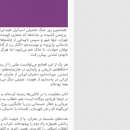
بانک پژوهشگران وفرهیختگان
مهدویت
زندگی نامه فرهیختگان
مد
دی
مقام
کارب
ذکر 
اخبار
فرهنگی
معرفی پژوهشگران
آداب و احکام اصناف
ا
ویژگ
مقال
ذکر 
معرفی سایت ها
عمومی
حوزه و دانشگاه
پایگاه های علمی
فرق 
راه 
تعاو
مهار
ذکر 
هشتمین روز جنگ تحمیلی اسرائیل علیه ایرا
اطلاعیه
فقه
اعتقادی
پایگاه های مذهبی
ا
توبه
روش 
ذکر 
پرچمی کشیده بر شانه‌ها که شعاری کوبنده‌
تهران، تنها عبور و سپس ناپیدایی از چشم‌ها ن
اخلاق
سیاسی
پایگاههای عقائد
عل
اهتم
ذکر 
باستانی پاریزی» و نویسنده‌ی «گذار زن از گد
توفان حوادث، تا خاک خم می‌شود؛ اما هرگز ن
اجتماعی
پایگاههای فرهنگی
عل
مجموعه پرسش ها و پاسخ ها
ذکر 
نابودی تمدنی پیش رفت.
جامعه
پایگاههای جامع موضوعات
ف
ذکر 
هر یک از این فجایع می‌توانست ملتی را از ریش
«حافظه‌ی تاریخی و پایداری در جان‌مایه‌های 
اخبار عمومی
پایگاههای اندیشمندان اسلام
ک
ذکر
تمدنی، میراث‌داری دختران ایرانی از مادران 
ایرانی در پاسداری از هویت، عینیتی دیگر می
خبرگزاری ها
پایگاه های پاسخ گویی به سوا
فق
معنا بوده‌اند.
پایگاه های پاسخ گویی به احک
آنان مقاومت را در لالایی‌ها زمزمه کرده‌اند
در اینجا فریادی دوگانه است؛ هم خطاب به 
پایگاه های تاریخی
منت
عریانی و جلال جسمانی زن را جایگزین روح ای
پایگاه های آموزشی
ا
این‌گونه که زنان قهرمان، افسانه یا داستان
فصل 
ملت‌های نشسته در بحران، یا از حیثیت ذاتی 
زنانش همواره راه دوم را پیموده‌اند. اعراب
فصلن
انقلاب اسلامی را آفریدند. همین امروز و اکن