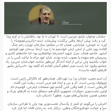
م
ق
ت
تقویم عبادی
ن
ق
م
ک
م
م
ن
ت
ق
ا
ت
ن
ق
چند رسانه ای
ت
ش
ع
و
ق
ا
م
س
ا
ا
چ
ق
ت
احادیث
ن
ق
ا
ا
و
ج
ا
پ
ر
ف
ش
ق
م
ب
ا
م
ا
ت
ا
ن
سلمان نوجوان عشق دوربین است. تا تهران با ما بود. رفقایش را در اوج پیدا
ق
و
فرهنگ علوم انسانی و اسلامی
ا
ن
ا
ع
ن
و
کرد و رفت پیش آن‌ها. وقتی برگشت پیش‌مان، اسم «پاتریس‌لومومبا» را
ف
ا
ا
م
س
ق
آ
ا
س
آورد؛ نه خودش؛ خیابانش. همان که در محله‌ی ستارخان تهران زخم جنگ
ت
ف
و
ش
پ
ق
ا
ا
ا
س
ت
ویترین
افتاده روی جایی از تنش. ازش خواستیم ما را ببرد آن‌جا. بردمان توی کوچه‌ی
ع
ق
م
س
ب
و
ت
آ
ز
آ
آبشور. خانه‌ی هدف، منزل شهید احمدرضا ذوالفقاری بود؛ اما خانه‌های کناری و
ح
و
ح
ت
ا
ا
ه
س
و
روبرویش هم منهدم یا معیوب شده بودند. شاید توی مرام ما نباشد کسی را در
د
ق
آ
ت
ا
ق
یادداشت‌ها
ن
م
و
و
و
ا
خواب بکشیم؛ ولی برخی از ابناء آدم اگر این‌طور نباشند خواب‌شان نمی‌برد. یاد
ق
ف
د
ش
ن
جمله‌ی وقیح، اما راست صدر اعظم آلمان افتادم که گفته بود: «اسرائیل مأمور
ه
ف
ق
ر
ح
و
ا
ع
آ
ت
ص
کارهای کثیف ماست».
تست
ه
ه
ش
ق
آ
ف
د
س
ا
ع
م
ق
ق
خ
ر
ا
و
ش
ک
ج
ص
آن اسم عجیب خیابان مرا برد توی فکر. همان‌طور که ناکازاکی ژاپنی است،
م
ف
ق
آ
ه
ف
ش
ه
آ
ب
س
ق
ت
ق
ک
ن
توپولوف روسی است، آل و بنی و ابناء هم عربی است، ریخت این کلمه،
ه
م
ع
ق
ا
ت
و
م
ص
آفریقایی است. از قضا وقتی کمی گشتم توی صفحات اینترنتی، فهمیدم نام
ا
ت
ذ
ت
آ
م
م
ا
م
ع
ت
ا
م
اولین نخست‌وزیر دموکرات جمهوری کنگو هم سنجاق شده به کارهای چرک و
ن
ف
ا
ز
ع
ا
س
و
ق
متعفن همین چشم‌آبی‌های موزرد. چطور؟ داستان دارد.
ت
م
ت
ن
م
س
و
ا
ح
م
ر
ن
ق
م
خ
ر
ت
م
ا
ا
ف
ن
پ
ا
ر
ز
ا
آخرش را می‌گویم: او کمتر از یک‌سال نخست‌وزیر بود؛ ولی با طراحی سازمان
و
م
آ
د
م
ق
ا
ه
ص
(
ا
س
سیا و خیانت خودفروختگان وطنی، برکنار شد. به زندان افتاد؛ اما فرار کرد.
ق
ر
ا
م
ت
س
ا
ا
د
ف
ن
م
ا
ا
خ