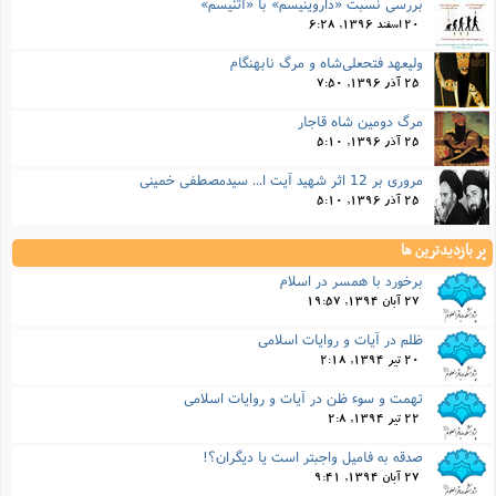
بررسي نسبت «داروينيسم» با «آتئيسم»
20 اسفند 1396, 6:28
ولیعهد فتحعلی‌شاه و مرگ نابهنگام
25 آذر 1396, 7:50
مرگ دومین شاه قاجار
25 آذر 1396, 5:10
مروری بر 12 اثر شهید آیت ا... سیدمصطفی خمینی
25 آذر 1396, 5:10
پر بازدیدترین ها
برخورد با همسر در اسلام
27 آبان 1394, 19:57
ظلم در آیات و روایات اسلامی
20 تیر 1394, 2:18
تهمت و سوء ظن در آیات و روایات اسلامی
22 تیر 1394, 2:8
صدقه به فامیل واجبتر است یا دیگران؟!
27 آبان 1394, 9:41