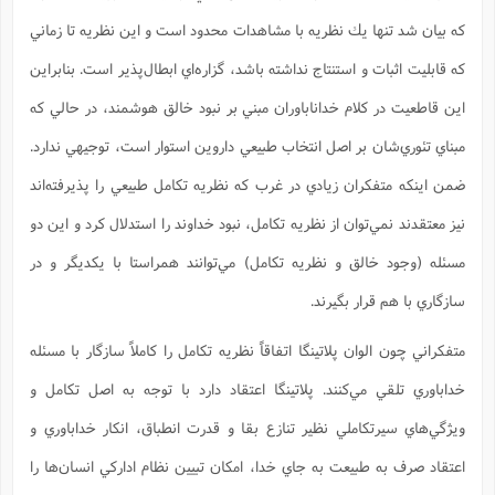
كه بيان شد تنها يك نظريه با مشاهدات محدود است و اين نظريه تا زماني
كه قابليت اثبات و استنتاج نداشته باشد، گزاره‌اي ابطال‌پذير است. بنابراين
اين قاطعيت در كلام خداناباوران مبني بر نبود خالق هوشمند، در حالي كه
مبناي تئوري‌شان بر اصل انتخاب طبيعي داروين استوار است، توجيهي ندارد.
ضمن اينكه متفكران زيادي در غرب كه نظريه تكامل طبيعي را پذيرفته‌اند
نيز معتقدند نمي‌توان از نظريه تكامل، نبود خداوند را استدلال كرد و اين دو
مسئله (وجود خالق و نظريه تكامل) مي‌توانند همراستا با يكديگر و در
سازگاري با هم قرار بگيرند.
متفكراني چون الوان پلاتينگا اتفاقاً نظريه تكامل را كاملاً سازگار با مسئله
خداباوري تلقي مي‌كنند. پلاتينگا اعتقاد دارد با توجه به اصل تكامل و
ويژگي‌هاي سيرتكاملي نظير تنازع بقا و قدرت انطباق، انكار خداباوري و
اعتقاد صرف به طبيعت به جاي خدا، امكان تبيين نظام اداركي انسان‌ها را