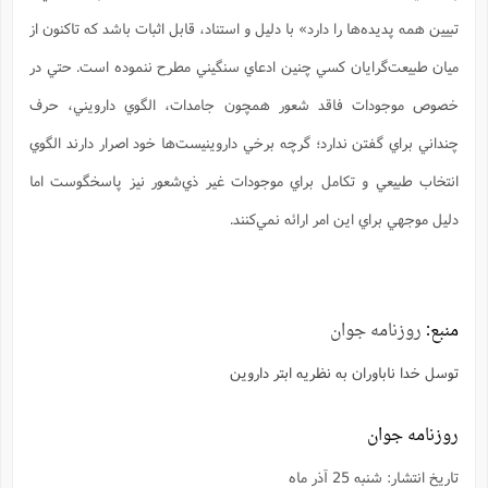
تبيين همه پديده‌ها را دارد» با دليل و استناد، قابل اثبات باشد كه تاكنون از
ميان طبيعت‌گرايان كسي چنين ادعاي سنگيني مطرح ننموده است. حتي در
خصوص موجودات فاقد شعور همچون جامدات، الگوي دارويني، حرف
چنداني براي گفتن ندارد؛ گرچه برخي داروينيست‌ها خود اصرار دارند الگوي
انتخاب طبيعي و تكامل براي موجودات غير ذي‌شعور نيز پاسخگوست اما
دليل موجهي براي اين امر ارائه نمي‌كنند.
منبع:
روزنامه جوان
توسل خدا ناباوران به نظريه ابتر داروين
روزنامه جوان
تاريخ انتشار: شنبه 25 آذر ماه