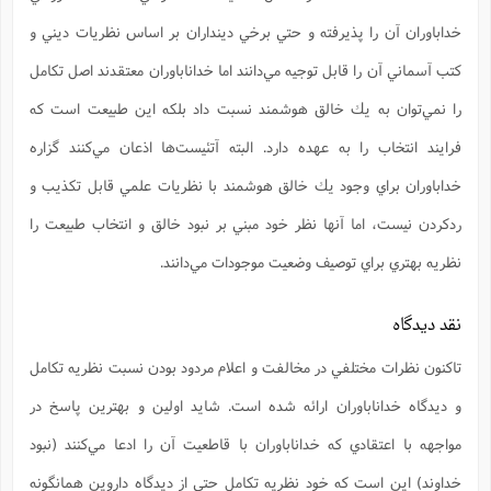
خداباوران آن را پذيرفته و حتي برخي دينداران بر اساس نظريات ديني و
كتب آسماني آن را قابل توجيه مي‌دانند اما خداناباوران معتقدند اصل تكامل
را نمي‌توان به يك خالق هوشمند نسبت داد بلكه اين طبيعت است كه
فرايند انتخاب را به عهده دارد. البته آتئيست‌ها اذعان مي‌كنند گزاره
خداباوران براي وجود يك خالق هوشمند با نظريات علمي قابل تكذيب و
ردكردن نيست، اما آنها نظر خود مبني بر نبود خالق و انتخاب طبيعت را
نظريه بهتري براي توصيف وضعيت موجودات مي‌دانند.
نقد ديدگاه
تاكنون نظرات مختلفي در مخالفت و اعلام مردود بودن نسبت نظريه تكامل
و ديدگاه خداناباوران ارائه شده است. شايد اولين و بهترين پاسخ در
مواجهه با اعتقادي كه خداناباوران با قاطعيت آن را ادعا مي‌كنند (نبود
خداوند) اين است كه خود نظريه تكامل حتي از ديدگاه داروين همانگونه