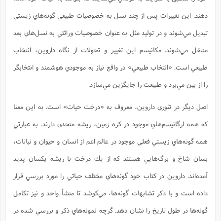
س
م
ع
ف
ق
م
(
ه
ع
ع
ش
ز
م
دهند. اين تغييرات پس از چند نسل به خصوصيات طبيعي گونه‌هاي زيستي
ر
ش
پ
ا
ا
ا
ق
ح
ف
ت
گ
ع
ق
د
پ
ف
تبديل مي‌شوند و در توليد مثل به عنوان خصوصيات وراثتي به نسل‌هاي بعد
خ
(
ذ
ب
ت
ا
ش
م
ح
ع
ش
م
ع
منتقل مي‌شوند. مكانيسم اين تغيير و تحولات از نگاه داروين، انتخاب
س
2
م
ا
ا
خ
ت
خ
آ
م
ف
ق
ح
طبيعي است. «انتخاب طبيعي» در واقع نياز به موجودي هوشمند و انتخابگر
پ
ص
پ
د
ن
و
(
آ
ه
ع
م
ش
ت
ت
را از بين مي‌برد و طبيعت را جايگزين مي‌سازد.
د
پ
ج
ا
2
ا
ت
ی
گ
ش
ف
ا
(
اصل ديگر در تئوري داروين، معروف به «درخت حيات» است. به اين معنا
ذ
ب
ش
م
ح
م
ا
ا
م
ا
م
كه همه ارگانيسم‌هاي موجود در كره زمين، ريشه متحدي دارند. به عبارتي
ب
ا
ش
و
(
ف
م
ش
همه گونه‌هاي زيستي فعلي موجود در عالم اعم از انسان و حيوان و نباتات،
ف
ن
م
پ
ع
و
ا
ت
ف
بسان شاخ و برگ‌هايي هستند كه از يك درخت با ريشه يكسان پديد
ه
ع
ا
(
ف
ت
ت
ق
ن
ح
آمده‌اند. داروين در كتاب خود گونه‌هاي مختلف حياتي را مورد بررسي قرار
ذ
غ
ش
م
ب
پ
ت
م
(
د
م
داده است و با ذكر تشابهات گونه‌ها، مي‌كوشد تا منشأ واحد و نيز تكامل
ه
ا
ت
ف
ح
س
آ
و
ر
ش
گونه‌ها در طول تاريخ را نشان دهد. گرچه نمونه‌هاي ذكر و بررسي شده در
ن
ع
ف
ع
م
د