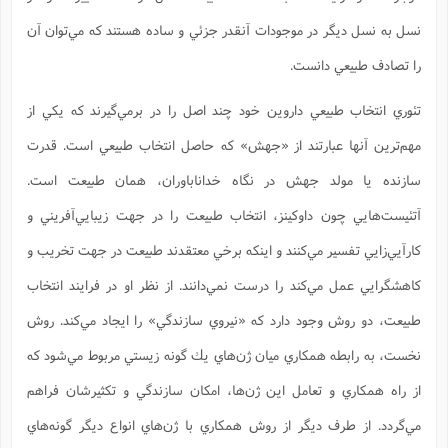
نسل به نسل ديگر در موجودات آنقدر جزئي و ساده هستند كه مي‌توان آن
را تصادف طبيعي دانست.
تئوري انتخاب طبيعي داروين خود چند اصل را در برمي‌گيرند كه يكي از
مهم‌ترين آنها عبارتند از «جهش» كه حاصل انتخاب طبيعي است. قدرت
سازنده يا مولد جهش در نگاه خداناباوران، همان طبيعت است.
آتئيست‌هايي چون داوكينز، انتخاب طبيعت را در جهت زيبايي‌آفريني و
كارآيي‌زايي تفسير مي‌كنند و اينكه برخي معتقدند طبيعت در جهت تخريب و
كاهشگرايي عمل مي‌كند را درست نمي‌دانند. از نظر او در فرايند انتخاب
طبيعت، دو روش وجود دارد كه «نيروي سازندگي» را ايجاد مي‌كند. روش
نخست، به رابطه همكاري ميان ژن‌هاي يك گونه زيستي مربوط مي‌شود كه
از راه همكاري و تعامل اين ژن‌ها، امكان سازندگي و تكثيرشان فراهم
مي‌گردد. از طرف ديگر از روش همكاري با ژن‌هاي انواع ديگر گونه‌هاي