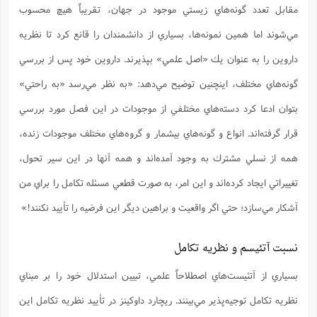
ت
ا
مقابل تعدد گونه‌هاي زيستي موجود در جهان، تقريباً هيچ محسوب
ا
ف
ح
ت
ت
س
ن
ج
مي‌شوند اما همين نمونه‌ها، بسياري از دانشمندان را قانع كرد تا نظريه
ذ
ق
ش
م
و
م
م
س
م
داروين را به عنوان يك «اصل علمي» بپذيرند. داروين خود پس از بررسي
ج
(
ا
و
ج
گونه‌هاي مختلف، اينچنين توضيح مي‌دهد: «به نظر مي‌رسد «به راحتي»
ش
ح
چ
م
ع
س
ف
خ
(
بتوان ادعا كرد دسته‌هاي مختلفي از موجودات در اين فصل مورد بررسي
ا
ف
ن
ن
ت
م
قرار گرفته‌اند. انواع و گونه‌هاي بيشمار و گروه‌هاي مختلف موجودات زنده،
ذ
م
ت
م
همه از نسلي مشترك به وجود آمده‌اند و همه آنها در اين سير تحول،
م
ک
ا
ش
(
تغييراتي ايجاد كرده‌اند و اين امر، به صورت قطعي مسئله تكامل را براي من
ه
ش
پ
ع
ا
چ
و
آشكار مي‌سازد؛ حتي اگر واقعيت و براهين ديگر اين فرضيه را تأييد نكنند!»
ا
و
ع
ش
پ
(
ف
ذ
ف
نسبت آتئيسم و نظريه تكامل
ن
م
ز
ن
ت
ا
(
م
بسياري از آتئيست‌هاي اصطلاحاً علمي، تبيين استدلال خود را بر مبناي
ت
ح
م
ا
ع
نظريه تكامل توجيه‌پذير مي‌بينند. ريچارد داوكينز در تأييد نظريه تكامل اين
(
ع
ش