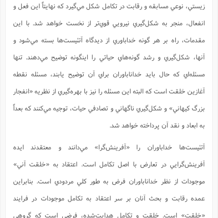
زيستي، نوعي مسابقه و رقابت در تكامل شكل مي‌گيرد كه نهايتاً اين فعل و
انفعال، منجر به شكل‌گيري نيرويي قوي‌تر از نخست خواهد شد. با اين
مقدمات، راه بر هر گونه خداباوري از ديدگاه آتئيست‌ها بسته مي‌شود و
آنها، شكل‌گيري و رشد گونه‌هاي حياتي را اينگونه توضيح مي‌دهند. تنها
مسئله‌اي كه حال بايد خداناباوران براي آن توضيح يابند، مسئله نقطه
آغازين خلقت است كه البته اين مسئله را نيز با بهره‌گيري از نظريه «انفجار
بزرگ كيهاني» و شكل‌گيري ناگهاني و تصادفي حيات، توجيه مي‌كنند كه بعداً
به ابعاد و نقد آن پرداخته خواهد شد.
آتئيست‌ها خداباوران را «آفرينش‌گرا» مي‌دانند و معتقدند ايده
آفرينش‌گرايي در تعارض با اصل تكامل است. اعتقاد به «خلقت آني»
موجودات از نظر خداناباوران فرض به طور كلي مردودي است. بنابراين
عمده رقابت و بحث آنان بر سر اعتقاد به تكامل موجودات در فرايند
«خلقت» است. خلقت و تكامل هدايت‌شده، فرضي است كه گروهي