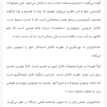
گونه مي‌گويد: «داروينيسم همه حيات زنده را شامل مي‌شود. حتي موجودات
ا
ش
و
ف
فرازميني. تنها با اين نظريه مي‌توان توضيح داد چرا ما هستيم و چرا اينگونه
(
ذ
ن
م
م
هستيم. داروينيسم زيربناي همه رشته‌هايي است كه با انسان مرتبط است.
غ
م
م
(
تكامل دارويني، عميق‌ترين «حقيقت» درباره عالم هستي است كه علم
ش
ب
تاكنون به آن دست يافته است و حتي ممكن است به آن دست يابد.»
ه
(
و
خداناباوران با بهره‌گيري از نظريه تكامل استدلال خود را اينچنين بيان
ن
ا
ف
ح
مي‌كنند:
م
(
م
اولاً تغييرات و تنوع موجودات قابل تبيين و تفسير است. ثانياً بهترين تفسير
ن
ش
(
براي اين تنوع، نظريه تكامل است. بنابراين اينگونه قابل نتيجه‌گيري است
د
س
ف
كه «علت وجودي موجودات و تنوع آنها، نيازمند به موجودي پيچيده و هوشي
ف
م
برتر به عنوان خداوند ندارد.»
ش
م
خداناباوران عنصر زمان را به عنوان شاخصه اصلي ديدگاه در نظر مي‌گيرند.