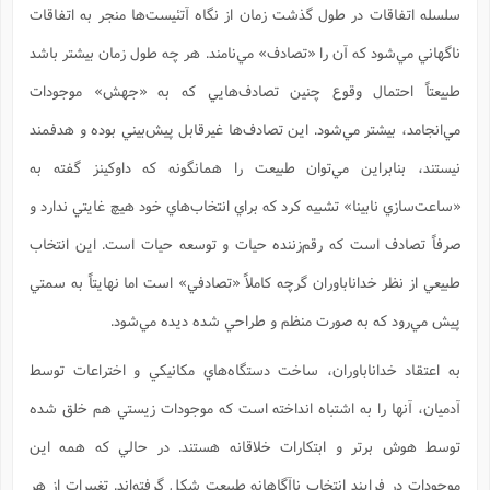
سلسله اتفاقات در طول گذشت زمان از نگاه آتئيست‌ها منجر به اتفاقات
ناگهاني مي‌شود كه آن را «تصادف» مي‌نامند. هر چه طول زمان بيشتر باشد
طبيعتاً احتمال وقوع چنين تصادف‌هايي كه به «جهش» موجودات
مي‌انجامد، بيشتر مي‌شود. اين تصادف‌ها غيرقابل پيش‌بيني بوده و هدفمند
نيستند، بنابراين مي‌توان طبيعت را همانگونه كه داوكينز گفته به
«ساعت‌سازي نابينا» تشبيه كرد كه براي انتخاب‌هاي خود هيچ غايتي ندارد و
صرفاً تصادف است كه رقم‌زننده حيات و توسعه حيات است. اين انتخاب
طبيعي از نظر خداناباوران گرچه كاملاً «تصادفي» است اما نهايتاً به سمتي
پيش مي‌رود كه به صورت منظم و طراحي ‌شده ديده مي‌شود.
به اعتقاد خداناباوران، ساخت دستگاه‌هاي مكانيكي و اختراعات توسط
آدميان، آنها را به اشتباه انداخته است كه موجودات زيستي هم خلق شده
توسط هوش برتر و ابتكارات خلاقانه هستند. در حالي كه همه اين
موجودات در فرايند انتخاب ناآگاهانه طبيعت شكل گرفته‌اند. تغييرات از هر