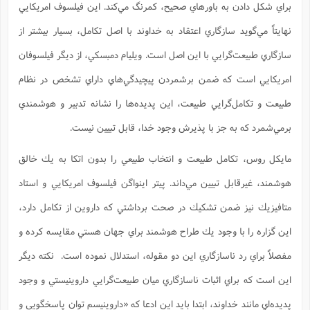
براي شكل دادن به باورهاي صحيح، كمرنگ مي‌كند. اين فيلسوف امريكايي
نهايتاً مي‌گويد سازگاري اعتقاد به خداوند با اصل تكامل، بسيار بيشتر از
سازگاري طبيعت‌گرايي با اين اصل است. ويليام دمبسكي، از ديگر فيلسوفان
امريكايي است كه ضمن برشمردن پيچيدگي‌هاي داراي تشخص در نظام
طبيعت و تكامل‌گرايي طبيعت، اين پديده‌ها را نشانه تدبير و هوشمندي
برمي‌شمرد كه به جز با پذيرش وجود خدا، قابل تبيين نيست.
مايكل روس، تكامل طبيعت و انتخاب طبيعي را بدون اتكا به يك خالق
هوشمند، غيرقابل تبيين مي‌داند. پيتر اينواگن فيلسوف امريكايي و استاد
متافيزيك نيز ضمن تشكيك در صحت برداشتي كه داروين از تكامل دارد،
اين گزاره را با وجود يك طراح هوشمند براي جهان هستي مقايسه كرده و
مفصلاً براي رد ناسازگاري اين دو مقوله، استدلال نموده است. نكته ديگر
اين است كه براي اثبات ناسازگاري ميان طبيعت‌گرايي داروينيستي و وجود
پديده‌اي مانند خداوند، ابتدا بايد اين ادعا كه «داروينيسم توان پاسخگويي و