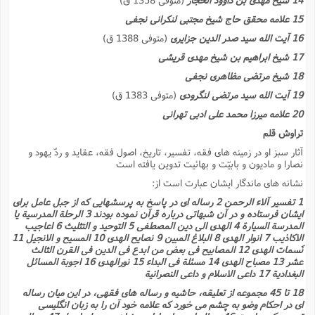
ا
ش
15 علامه محقق حاج شیخ مجتبى لنکرانى نجفى
و
ف
(
16 آیت الله سید صدر الدین جزایرى
(متوفى 1388 ق)
ذ
ن
م
17 شیخ ابراهیم بن شیخ مهدى قریشى
م
غ
م
م
18 شیخ مرتضى مظاهرى نجفى
(
19 آیت الله سید مرتضى لنگرودى
(متوفى 1383 ق)
ش
ب
ه
20 علامه میرزا محمد على ادبى تهرانى
(
و
تراوش قلم
ن
ا
آثار سبز او در زمینه هاى فقه، تفسیر، تاریخ، اصول فقه، عقاید و ردّ یهود و
ف
ح
نصارا و مادیون و بابیّت و بهائیت تدوین یافته است
م
(
نشانه هاى ماندگار ایشان عبارت است از:
م
ن
1 تفسیر آلاء الرحمن 2 رساله اى در پاسخ به پرسشهایى که از جبل عامل براى
ش
(
ایشان فرستاده و در آن شبهاتى درباره قرآن نموده بودند 3 الرحلة المدرسیة یا
المدرسة السیارة 4 الهدى الى دین المصطفى 5 التوحید و التثلیث 6 اعاجیب
د
الاکاذیب 7 انوار الهدى 8 البلاغ المبین 9 نصایح الهدى 10 المسیح و الانجیل 11
س
ف
نَسمات الهدى 12 المصابیح فى بعض من ابدع فى الدین فى القرن الثالث
ف
م
عشر 13 مصباح الهدى 14 مسئلة فى البداء 15 نورالهدى 16 اجوبة المسائل
ش
م
البغدادیة 17 داعى الاسلام و داعى النصرانیة
18 تا 45 مجموعه از تعلیقه، حاشیه و رساله هاى فقهى، در این میان رساله
اى در احکام وضو به چشم مى خورد که علامه خود آن را به زبان انگلیسى