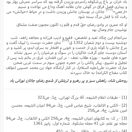
باد خزان بر باغِ پرشکوفه رادمردى وزیدن گرفته بود که سراسر عمرش بهار بود
و بیدارى فصل فراق در گوش جان علاّمه آهنگ وداع مى نواخت و نسیم
[11]
)
(
«ارجعىِ»
جانان در بوستان جانش وزیدن داشت و درِ حیاط «حیاتش» مى
رفت که با قفل مرگ بسته شود
او که عمرى در وادى رضاى حقّ قدم و قلم زد اکنون مجنون صفت مشتاق
نوشیدن جام وصال بود
سرانجام این چکاد تعبد و تخصص، فقیه و ادیب فرزانه و مجاهد زاهد، شب
[12]
)
(
دوشنبه بیست و دوم شعبان 1352 ق
نداى حضرت دوست را لبیک گفت و
مرغ جانش با کوله بارى از خدمت و خوبى و افتخار به سراى ابدى پر کشید و در
آستان دوست جاى گرفت خاکیان را در سوگ و عرشیان را در سرور نشاند
حوزه هاى علمیه - بویژه طلاب نجف - در این فقدان، غرق در ماتم شد پس از
تجلیل و تشییع، پیکر پاکش را در حجره جنوبى سوم در سمت غربى صحن
مبارک حضرت على(علیه السلام)، در کنار آرامگاه جواد بن محمد حسینى (مؤلف
کتاب مفتاح الکرامه) به خاک سپردند
روحش شاد، راهش سبز و پر رهرو و تربتش از شمع رضاى جانان نورانى باد
[1]
- طبقات اعلام الشیعه، آقا بزرگ تهرانى، ج1، ص323
[2]
- الکنى و الالقاب، شیخ عباس قمى، ج2، ص94 اعیان الشیعه، محسن
امین عاملى، ج4، ص256
[3]
- ر ک: به کتابهاى اعیان الشیعه، ج4، ص256 الکنى و الالقاب، ج2، ص94
مجله نور علم، ش 41 مجله مشکوة، شماره اول، پاییز 1361
[4]
- شعراء الغرى، على خاقانى، ج2، ص451