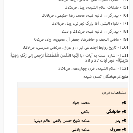
[5]
- طبقات اعلام الشیعه، ج1، ص325
[6]
- بیدارگران اقالیم قبله، محمد رضا حکیمى، ص209
[7]
- نقباء البشر، آقا بزرگ تهرانى، ج1، ص324
[8]
- بیدارگران اقالیم قبله، ص212 و 213
[9]
- ماضى النجف و حاضرها، جعفر آل محبوبه، ج2، ص62
[10]
- تاریخ روابط اجتماعى ایران و عراق، مرتضى مدرسى، ص329
[11]
- اشاره است به آیات «یا اَیَّتُهَا النّفْسُ الْمُطْمَئنّةُ ارْجِعى اِلى رَبِّکِ راضِیَةً
مَرْضِیَّةً» فجر آیات 27 و 28
[12]
- اعلام الشیعه، قرن چهاردهم، ص324
منبع:
فرهیختگان تمدن شیعه
مشخصات فردی
نام
محمد جواد
نام خانوادگی
بلاغى
نام پدر
علامه شیخ حسن بلاغى (عالم دینى)
نام معروف
علامه بلاغى