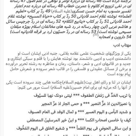
ترجمه کرده است 46 رساله اى درباره اوامر و نواهى در علم اصول 47 رساله
اى در نفى تزویج ام کلثوم با عمربن خطاب 48 رساله اى درباره عدم اعتبار
تفسیر منسوب به امام حسن عسکرى
(علیه السلام)
49 ردّ بر کتاب «تعلیم
العلماء» نوشته غلام احمد قادیانى 50 ردّ بر کتاب «حیاة المسیح» نوشته غلام
احمد قادیانى 51 ردّ بر کتاب «ینابیع الکلام» 52 رساله اى در ردّ جرجیس سائل
و هاشم عربى (این چهار رساله در رد شبه هاى مخالفان اسلام بویژه مبلغان
مسیحى نوشته است) 53 رساله اى در ردّ حسیّون (رد بر فرقه قادیانیه است)
[3]
)
(
54 داروین و اصحابه
مهتاب ادب
یکى از ویژگیهاى شخصیت علمى علامه بلاغى، جنبه ادبى ایشان است او
دانشمندى ادیب و ادیبى دانشمند بود نوشته هایش را با قلم و سبکى ابتکارى و
جدید و در قالبهاى ادبى و شعر، داستان، رمان و مناظره به رشته تحریر درآورده
و برخى از مسائل عقیدتى و فلسفى را در قالب شعر سروده و شعرش حامل
پیام بوده است
ایشان در ثنا و رثاى اهل بیت(علیهم السلام)چکامه هایى چند سروده است یکى
از آنها را که مرثیه اى براى امام حسین(علیه السلام) است مرور مى کنیم:
یا تریب الخدِّ فى رَمَضَ الطفوف *** لیتنى دونک نهبا للسیُوف
یا نصیرَالدین اذ عزَّ النصیر *** و حمى الجار اذ عزّ المجیر
و شدید البأس و الیوم العسیر *** و ثمال الوفد فى العام العسوف
کیف یا خامس اصحابِ الکسا *** و ابنَ خیر المرسلینَ المصطفى
و ابن ساقى الحوضِ فى یوم الظمأ *** و شفیع الخلق فى الیوم المَخُوف