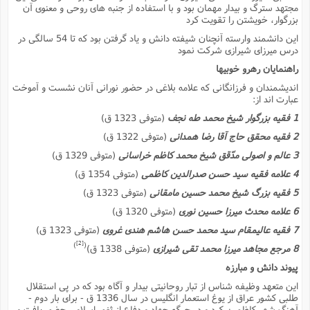
س
م
ع
مجتهد سترگ و بیدار مهمان بود و با استفاده از جنبه هاى روحى و معنوى آن
ف
ق
م
(
ه
ع
ع
ش
ز
م
بزرگوار، خویشتن را تقویت کرد
ر
ش
پ
ا
ا
ا
ق
ح
ف
ت
این دانشمند وارسته آنچنان شیفته دانش و یاد گرفتن بود که تا 54 سالگى در
گ
ع
ق
د
پ
ف
خ
(
درس میرزاى شیرازى شرکت نمود
ذ
ب
ت
ا
ش
م
ح
ع
ش
م
راهنمایان رهرو خوبیها
ع
س
2
م
ا
ا
خ
ت
خ
آ
م
ف
اندیشمندان و فرزانگانى که علامه بلاغى در حضور نورانى آنان نشست و آموخت
ق
ح
پ
ص
پ
عبارت اند از:
د
ن
و
(
آ
ه
ع
م
ش
ت
1 فقیه بزرگوار شیخ محمد طه نجف
(متوفى 1323 ق)
ت
د
پ
ج
ا
2
ا
ت
2 فقیه محقق حاج آقا رضا همدانى
(متوفى 1322 ق)
ی
گ
ش
ف
ا
(
ذ
ب
3 عالم و اصولى مدّقق شیخ محمد کاظم خراسانى
(متوفى 1329 ق)
ش
م
ح
م
ا
ا
م
ا
م
4 علامه فقیه سید حسن صدرالدین کاظمى
(متوفى 1354 ق)
ب
ا
ش
و
(
ف
5 فقیه بزرگ شیخ محمد حسین مامقانى
(متوفى 1323 ق)
م
ش
ف
ن
م
پ
ع
و
ا
6 علامه محدث میرزا حسین نورى
(متوفى 1320 ق)
ت
ف
ه
ع
ا
(
ف
ت
7 فقیه عالیمقام سید محمد حسن هاشم هندى غروى
(متوفى 1323 ق)
ت
ق
ن
[2]
ح
)
(
8 مرجع مجاهد میرزا محمد تقى شیرازى
(متوفى 1338 ق)
ذ
غ
ش
م
ب
پ
ت
م
(
پیوند دانش و مبارزه
د
م
ه
ا
ت
ف
این متعهد وظیفه شناس از تبار روحانیتى بیدار و آگاه بود که در پى استقلال
ح
س
آ
و
ر
ش
طلبى کشور عراق از یوغ استعمار انگلیس در سال 1336 ق - براى بار دوم -
ن
ع
ف
ع
م
د
آهنگ شهر کاظمین کرد و در جرگه جهاد و دفاع از ثغور اسلامى حضور یافت و