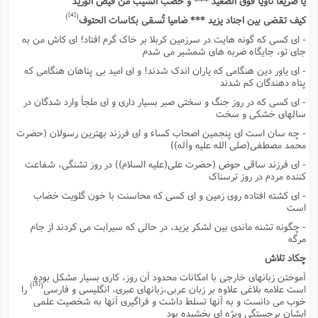
یا صریعا ثاویاً فوق الصعید *** و خضب الشیب من فیض الورید
[4]
)
(
کیف تقضى بین اجناد یزید *** ضامیا تُسقى بکاسات الحتوف
- اى کسى که گونه هایت در سرزمین کربلا بر خاک گرم افتاد! اى کاش من به
جاى تو، جایگاه ضربه هاى شمشیر مى شدم
- اى یاور دین هنگامى که یاران اندک شدند! و اى امید بى پناهان هنگامى که
پناه دهندگان کم شدند
- اى کسى که در روز جنگ و سختى صبر بسیار دارى و اى ملجأ وارد شدگان در
سالهاى خشکى و سخت
- چه سان است اى پنجمین اصحاب کساء و اى فرزند بهترین رسولان (حضرت
محمد مصطفى(صلى الله علیه وآله))
- اى فرزند ساقى حوض (حضرت على(علیه السلام)) در روز تشنگى، شفاعت
کننده مردم در روز ترسناک
- اى کشته افتاده روى زمین و اى کسى که محاسنت با خون گلویت خضاب
است
- چگونه تشنه ماندى بین لشکر یزید، در حالى که سیرابت مى کردند از جام
مرگه
چکاد تلاش
آموختن زبانهاى خارجى با امکانات محدود آن روز، کارى بسیار مشکل بوده
[5]
)
(
است علامه بلاغى علاوه بر زبان عربى،زبانهاى عبرى، انگلیسى و فارسى
را
خوب مى دانست و به آنها تسلط داشت و فراگیرى آنها به شخصیت علمى
ایشان برجستگى ویژه اى بخشیده بود