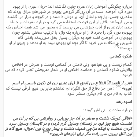
درباره چگونگى آموختن زبان عبرى چنین نگاشته اند: «زبان عبرى را از یهود
دوره گرد آموخته است در آن روزگار گروهى یهودى در شهرهاى عراق بودند که
مقدارى جنس، پارچه و امثال آن، بر دوش داشتند و در کوچه و بازار مى گشتند
و مى فروختند بلاغى از این فرصت استفاده مى کرد و درباره مفردات و جمله
بندى زبان عبرى از آنان چیزهایى مى پرسید گاه مجبور مى شد همه اجناس یک
یهودى دوره گرد را بخرد تا از او درباره یک واژه یا ترکیب سخنى بشنود چون
یهودیان در آموختن لغت خود به دیگران بسیار بخل مىورزیدند بلاغى گاه
شیرینى و شکلات مى خرید تا اگر بچه اى یهودى ببیند به او بدهد و چیزى از او
[6]
)
(
بپرسد»
شکوه گمنامى
گمنام زیست و بى هیاهو، ولى نامش در گمنامى اوست و هنرش در اخلاص
والایش شکوه گمنامى و حماسه اخلاص او در شعار معروفش تجلى کرده که مى
فرمود:
«انى لا اقصد الاّ الدفاع من الحق لا فرق عندى بین ان یکون باسمى او اسم
[7]
)
(
غیرى»
: من جز دفاع از حق انگیزه اى نداشتم بنابراین هیچ فرقى نیست که
کتاب به نام من یا نام دیگرى منتشر شود
اسوه زهد
درباره ساده زیستى اش گویند:
«اتاقى کوچک داشت و محقر در آن جز بوریایى و روفرشى یى که بر آن مى
نشست هیچ چیز نبود در زمستان وسایل گرم کردن و در تابستان وسایل سرد
کردن نداشت با اینکه مزاجى ضعیف داشت و بیمار بود با این احوال، هیچ گاه از
[8]
)
(
این اتاق بیرون نمى رفت مگر براى نیازهاى ضرورى»