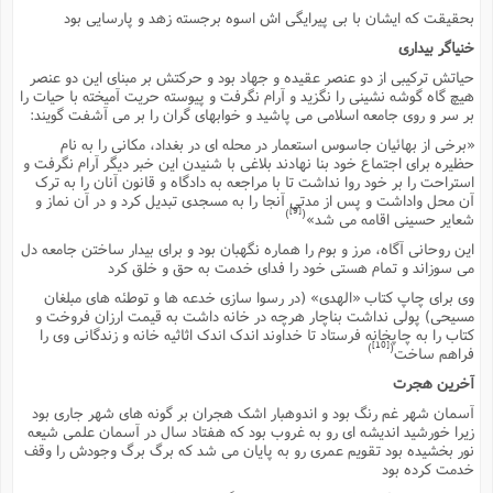
بحقیقت که ایشان با بى پیرایگى اش اسوه برجسته زهد و پارسایى بود
خنیاگر بیدارى
حیاتش ترکیبى از دو عنصر عقیده و جهاد بود و حرکتش بر مبناى این دو عنصر
هیچ گاه گوشه نشینى را نگزید و آرام نگرفت و پیوسته حریت آمیخته با حیات را
بر سر و روى جامعه اسلامى مى پاشید و خوابهاى گران را بر مى آشفت گویند:
«برخى از بهائیان جاسوس استعمار در محله اى در بغداد، مکانى را به نام
حظیره براى اجتماع خود بنا نهادند بلاغى با شنیدن این خبر دیگر آرام نگرفت و
استراحت را بر خود روا نداشت تا با مراجعه به دادگاه و قانون آنان را به ترک
آن محل واداشت و پس از مدتى آنجا را به مسجدى تبدیل کرد و در آن نماز و
[9]
)
(
شعایر حسینى اقامه مى شد»
این روحانى آگاه، مرز و بوم را هماره نگهبان بود و براى بیدار ساختن جامعه دل
مى سوزاند و تمام هستى خود را فداى خدمت به حق و خلق کرد
وى براى چاپ کتاب «الهدى» (در رسوا سازى خدعه ها و توطئه هاى مبلغان
مسیحى) پولى نداشت بناچار هرچه در خانه داشت به قیمت ارزان فروخت و
کتاب را به چاپخانه فرستاد تا خداوند اندک اندک اثاثیه خانه و زندگانى وى را
[10]
)
(
فراهم ساخت
آخرین هجرت
آسمان شهر غم رنگ بود و اندوهبار اشک هجران بر گونه هاى شهر جارى بود
زیرا خورشید اندیشه اى رو به غروب بود که هفتاد سال در آسمان علمى شیعه
نور بخشیده بود تقویم عمرى رو به پایان مى شد که برگ برگ وجودش را وقف
خدمت کرده بود