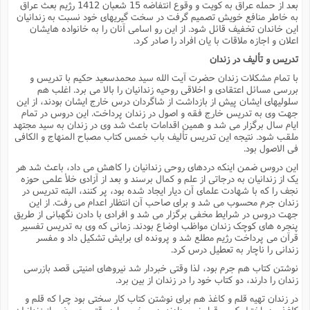
بعد از حمله عراق به کویت و وقوع انتفاضه 15 شعبان 1412 رژیم بعث عراق
به خاطر منافع خویش تصمیم گرفت در سخت گیریهاى خود نسبت به زندانیان
این خاندان تخفیف قائل شود. از این رو اسامى آنان را به خانواده هایشان
اعلان و اجازه ملاقات با یان افراد را صادر کرد.
تدریس و تألیف در زندان
با تمام مشکلات زندان حضرت آیت الله سید محمدسعید حکیم با تدریس و
بررسى مسائل اعتقادى و اخلاقى روحیه زندانیان را بالا مى برد. اغلب هم
سلولیهاى ایشان پیش از بازداشت از شاگردان درس خارج ایشان بودند، از این
جهت وى به تدریس خارج فقه و اصول در زندان پرداخت. این دروس در تمام
ایام سال برگزار مى شد و همین اقدامات باعث شد وى در زندان به سید مجتهد
ملقب شود. نتیجه این تدریس تألیف باب خمس کتاب مصباح المنهاج و الکافى
فى الاصول بود.
این دروس ضمن اینکه دردهاى روحى زندانیان را کاهش مى داد، باعث شد هر
یک از زندانیان به درجاتى از علم و کمال برسند و بعد از آزادى خلأ علمى حوزه
نجف را که با شهادت علماى آن دیار ایجاد شده بود، پر کنند، البته تدریس در
زندان جرم محسوب مى شد و براى صاحب آن انتظار اعدام مى رفت. از این
جهت دروس در شرایط مخفى برگزار مى شد و افرادى با دادن نگهبانى از طریق
پنجره هاى کوچک زندان مواظب اوضاع بودند. زمانى که وى به تدریس تفسیر
قرآن مى پرداخت رژیم مطلع شد و پرونده اى برایش تشکیل داد و مفسر
زندانى را ناچار به تعطیل درس کرد.
نوشتن کتاب هم جرم بود، لذا وقتى خبردار شد نیروهاى امنیتى قصد بازرسى
زندان را دارند، دو کتاب خود را در زندان از بین برد.
در زندان تهیه قلم و کاغذ هم براى نوشتن کتاب کار سختى بود چرا که قلم و
کاغذى در اختیار کسى قرار نمى دادند. در برخى موارد وقتى به بعضى از زندانیان