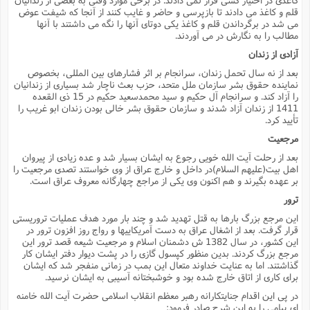
قلم و کاغذ مى دادند تا بازپرسى و حاضر و غایب کنند از آنجا که شیفت عوض
مى شد در برگرداندن قلم و کاغذ یکى دوتاى آنها را نگه مى داشتند با آنها
مطالب را به نگارش در مى آوردند.
آزادى از زندان
بعد از نه سال تحمل زندان، سرانجام بر اثر فشارهاى بین المللى، بخصوص
نماینده حقوق بشر سازمان ملل متحد، حزب بعث ناچار شد بسیارى از زندانیان
را آزاد کند. و سرانجام آل حکیم و سید محمدسعید حکیم در 15 ذى القعده
1411 از زندان آزاد شدند و سازمان حقوق بشر خالى بودن زندان ابو غریب را
تأیید کرد.
مرجعیت
بعد از رحلت آیت الله خویى رجوع به ایشان بسیار شد و عده زیادى از پیروان
اهل بیت(علیهم السلام)در داخل و خارج عراق از وى خواستند تصدى مرجعیت را
بر عهده بگیرند و هم اکنون وى یکى از مراجع چهارگانه معروف عراق است.
ترور
این مرجع بزرگ بارها به قتل تهدید شد و چند بار مورد هدف عملیات تروریستى
قرار گرفت. بعد از اشغال عراق به دست آمریکاییها و رواج روز افزون ترور در
این کشور، در سال 1382 ش دشمنان اسلام و مرجعیت شیعه قصد ترور این
مرجع بزرگ کردند. بدین منظور کپسول گازى را در پشت دیوار دفتر ایشان کار
گذاشتند. اما به عنایت خداوند متعال این بمب در زمانى منفجر شد که ایشان
براى کارى از اتاق خارج شده بود و خوشبختانه آسیبى به ایشان نرسید.
در پى این اقدام جنایتکارانه رهبر معظم انقلاب اسلامى حضرت آیت الله خامنه
اى پیامى را به این شرح صادر فرمود: