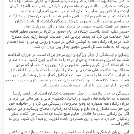
با اهل بیت(علیهم السلام)ارتباط ویژه دارد و همواره بر احیاى شعائر آنها تأکید
مى کند. سخنرانى سالانه وى در ماه محرم و خواندن مقتل سید الشهدا گویاى
ارادت و اخلاص وى به این خاندان است. در سفرى که براى معالجه به
لندنداشت، در مجالس مراکز اسلامى حاضر شد و با خواندن مقتل و مشارکت
در مراسم عزادارى تأثیر زیادى در شرکت کنندگان گذاشت. از عادات ایشان
حضور هر هفته شبهاى جمعه، در کربلاى معلا و رفتن به زیارت امام
حسین(علیه السلام)است. ایشان در ایام حضور در کربلا در صحن مطهر اقامه
نماز جماعت مى کرد که بعدها برپایى نماز جماعت توسط رژیم بعث ممنوع
شد. در دوران زندان هم به نوشتن کتابى در سیره و روش پیامبر و ائمه اهتمام
ورزید که به علت مسائل امنیتى مجبور به از بین بردن آن شد.
پایدارى و ایستادگى از دیگر ویژگیهاى این مرجع بزرگ است. در جریان انتفاضه
شعبانیه که رژیم بعث عده زیادى از مردم را به خاک و خون کشید، داماد صدام
به نام صدام کامل تکریتى مأمور تحقیق درباره این رویداد شد. او که مردى
سفاک بود شکنجه هاى شدیدى بر معظم له وارد ساخت، ولى او با لطف الهى
تمام این شکنجه ها را تحمل نمود. صدام کامل که از تحمل و شکیبایى این
فقیه ارجمند کلافه شده بود گفت: تو بدن ضعیف و نحیفى دارى و من در تعجبم
که چرا اقرار نمى کنى تا از این همه شکنجه خلاصى یابى!
رسیدگى به حال نیازمندان از دیگر خصوصیات ایشان است. این فقیه پارسا
مخفیانه به خانواده هاى شهدا و زندانیان کمکهاى مالى و غیر مالى مى کرد. در
دوران زندان هم همواره به وضع مجروحان رسیدگى مى کرد و از خانواده خود
مى خواست مقدار زیادى دارو و پوشاک به زندانیان محتاج برسانند و مى فرمود:
اگر این زندانى شدن ما خاندان حکیم هیچ فایده اى نداشت جز آنکه با سایر
زندانیان هم درد باشیم و این همدردى باعث تقویت روحیه آنان شود، براى ما
کافى است.
این مرزبان فرهنگى، با انحرافات عقیدتى و سوء استفاده از واژه هاى مذهبى