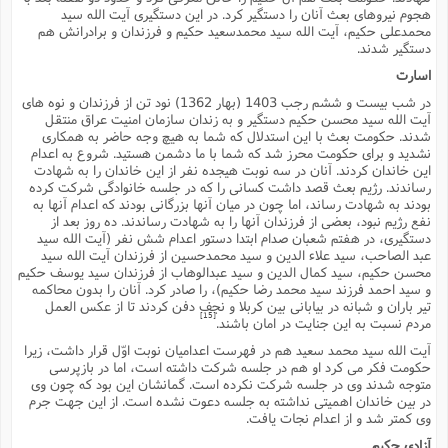
هجوم نیروهاى بعث آنان را دستگیر کرد. در این دستگیرى آیت الله سید
محمدعلى حکیم، آیت الله سید محمدسعید حکیم و فرزندان و برادرانش هم
دستگیر شدند.
اسارت
در شب بیست و ششم رجب 1403 (بهار 1362) نود تن از فرزندان و نوه هاى
آیت الله سید محسن حکیم دستگیر و به زندان سازمان امنیت عراق منتقل
شدند. حکومت بعث با این استدلال که شما به هیچ وجه حاضر به همکارى
نشدید و براى حکومت محرز شد که شما با ما دشمن هستید. شروع به اعدام
این خاندان کردند. آنان در سه نوبت هیجده نفر از این خاندان را به شهادت
رساندند. رژیم بعث قصد داشت کسانى را که در جلسه خانوادگى شرکت کرده
بودند به شهادت رساند، اما چون در میان آنها بزرگانى بودند که اعدام آنها به
نفع رژیم نبود، بعضى از فرزندان آنها را به شهادت رساندند. ده روز بعد از
دستگیرى، در هفتم شعبان صدام ابتدا دستور اعدام شش نفر (آیت الله سید
عبد الصاحب، سید علاء الدین و سید محمدحسین از فرزندان آیت الله سید
محسن حکیم، سید کمال الدین و سید عبدالوهاب از فرزندان سید یوسف حکیم
و سید احمد فرزند سید محمد رضا حکیم)، را صادر کرد. آنان را بدون محاکمه
تیر باران و شبانه در بیابانى بین کربلا و نجف دفن کردند تا از عکس العمل
[15]
مردم نسبت به این جنایت در امان باشند.
آیت الله سید محمد سعید هم در فهرست اعدامیان نوبت اوّل قرار داشت، زیرا
حکومت فکر مى کرد او هم در جلسه شرکت داشته است، اما در بازپرسى
متوجه شدند وى در جلسه شرکت نکرده است. گمانشان این بود که چون وى
در بین خاندان اهمیتى نداشته به جلسه دعوت نشده است. از این جهت جرم
وى کمتر شد و از اعدام نجات یافت.
آزادى حکیم