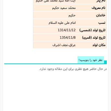
نام پدر
آیت الله سید محمد على حکیم
نام معروف
محمّد سعید حکیم
خاندان
حکیم
نسب
امام علی علیه السلام
تاریخ تولد (شمسی)
1314/11/12
تاریخ تولد (قمری)
1354/11/8
مکان تولد
عراق،نجف اشرف
نظر خود را بنویسید!
در حال حاضر هیچ نظری برای این مقاله وجود ندارد.