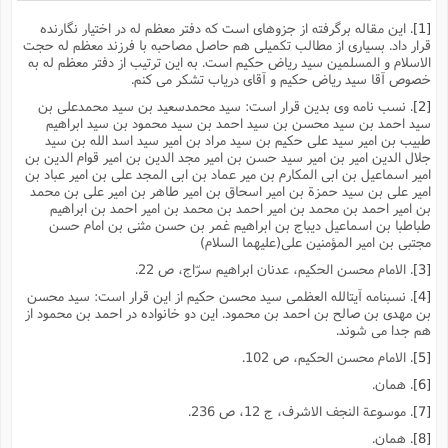
[1]
. این مقاله برگرفته از جزوهاى است که دفتر معظم له در اختیار نگارنده
قرار داد. بسیارى از مطالب تکمیلى هم حاصل مصاحبه با فرزند معظم له حجت
الاسلام و المسلمین سید ریاض حکیم است. به این ترتیب از دفتر معظم له به
خصوص آقا سید ریاض حکیم و آقاى دریاب تشکر مى کنم.
[2]
. نسب نامه وى بدین قرار است: سید محمدسعید بن سید محمدعلى بن
سید احمد بن سید محسن بن سید احمد بن سید محمود بن سید ابراهیم
طبیب بن امیر سید على حکیم بن سید مراد بن امیر سید اسد الله بن سید
جلال الدین امیر بن امیر سید حسن بن امیر مجد الدین بن امیر قوام الدین بن
امیر اسماعیل بن ابى المکارم بن میر عماد بن ابى المجد على بن امیر عباد بن
امیر على بن سید حمزة بن امیر اسحاق بن امیر طاهر بن امیر على بن محمد
بن امیر احمد بن محمد بن امیر احمد بن محمد بن امیر احمد بن ابراهیم
طباطبا بن اسماعیل دیباج بن ابراهیم غمر بن حسن مثنى بن امام حسن
مجتبى بن امیر المؤمنین على(علیهما السلام)
[3]
. الامام محسن الحکیم، عدنان ابراهیم سرّاج، ص 22.
[4]
. نسبنامه آیتالله العظمى سید محسن حکیم از این قرار است: سید محسن
بن مهدى بن صالح بن احمد بن محمود. این دو خانواده در احمد بن محمود از
هم جدا مى شوند.
[5]
. الامام محسن الحکیم، ص 102.
[6]
. همان.
[7]
. موسوعة النجف الاشرف، ج 12، ص 236.
[8]
. همان.