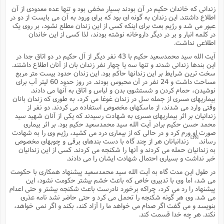
زندانى که خاندان حکیم در آن بودند بسیار مخفى بود و تنها عده معدودى از آن
اطلاع داشتند. این زندان به گونه اى بود که براى ورود به آن مى بایست از دو در
عبور مى شد و رژیم بعث براى اینکه کسى از این زندان مطلع نشود، بر روى یک
در کلمه انبار و بر در دیگر داروخانه نوشته بودند، لذا کسى از این خاندان
اطلاعى نداشت.
آیت الله سید محمدسعید حکیم با 43 نفر دیگر از آل حکیم در دو اتاق جدا در
این بندها زندانى شدند و تنها سه یا چهار نفر زندان بان از آنان اطلاع داشتند.
سخت ترین شرایط بر این زندانها حاکم بود. این زندان حدود بیست متر مربع
مساحت داشت و 24 نفر در آن محبوس بودند. در روز حدود 60 لیتر آب براى
نوشیدن، حمام کردن و شستشوى بدن و لباس و اتاق به آنها مى دادند.
بیماریهاى مسرى از جمله سل در زندان غوغا مى کرد، به طورى که زندان بانان
وقتى وارد مى شدند، از ماسکهاى مخصوص استفاده مى کردند. دو نفر از
زندانیان بر اثر بیماریهاى مسرى به شهادت رسیدند که یکى از آنان شهید سید
محمد حسن حکیم برادر آیت الله سید محمدسعید حکیم بود. بر اثر بیمارى
صورت او ورم کرد و در حالى که از بیمارى درد مى کشید، رژیم وى را به شهادت
[16]
رساند.
زندانبانان هر از چند گاه با دست بندهاى برقى و چوبهاى مخصوص
به زندانیان حمله مى کردند و آنها را شکنجه مى کردند. کسى از این زندانیان
خبر نداشت و بسیارى احتمال شهادت ایشان را مى دادند.
در طول این مدت گاه به آیت الله سید محمدسعید پیشنهاد همکارى با حکومت
مى شد، اما وى با تدبیرى خاص که باعث خشم بیشتر حکومت نشود، این
پیشنهاد را رد مى کرد، چراکه برخورد نادرست باعث شکنجه بیشتر و حتى اعدام
مى شد. وى هر گونه شکنجه را تحمل مى کرد و حتى حاضر نشد نامه عذرى
بنویسد و مى گفت اگر صدام مى خواهد ما را آزاد کند، بکند و اگر نمى خواهد،
نکند. هر چه خدا قسمت کند.