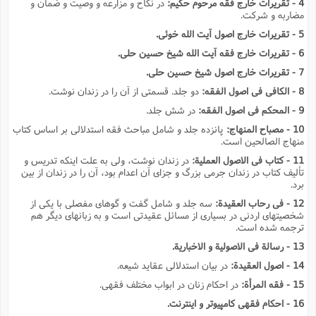
4 - تقریرات خارج فقه مرحوم حکیم:
در نکاح و مزارعه و وصیت و ضمان و
مضاربه و شرکت.
5 - تقریرات خارج اصول آیت الله خوئى.
6 - تقریرات خارج فقه آیت الله شیخ حسین حلى.
7 - تقریرات خارج اصول شیخ حسین حلى.
8 - الکافى فى اصول الفقه:
دو جلد. قسمتى از آن را در زندان نوشت.
9 - المحکم فى اصول الفقه:
در شش جلد.
10 - مصباح المنهاج:
پانزده جلد و شامل مباحث فقه استدلالى بر اساس کتاب
منهاج الصالحین است.
11 - کتاب فى الاصول العملیة:
در زندان نوشت، ولى به علت اینکه تدریس و
تألیف کتاب در زندان جرمى بزرگ و جزاى آن اعدام بود، آن را در زندان از بین
برد.
12 - فى رحاب العقیدة:
سه جلد و شامل گفت و گوهاى مفصلى با یکى از
شخصیتهاى اردنى در بسیارى از مسائل عقیدتى است و به زبانهاى دیگر هم
ترجمه شده است.
13 - رسالة فى الاصولیة و الاخباریة.
14 - اصول العقیدة:
در بیان استدلالى عقاید شیعه.
15 - فقه المرأة:
در احکام زنان در ابواب مختلف فقهى.
16 - احکام فقهى کامپیوتر و اینترنت.