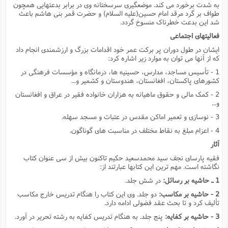
به شدت برخورد مى کند. موضعگیرى سرسختانه وى در برابر بدعتهایى همچون
طواف بر گرد مرقد امام حسین(علیه السلام) و حضرت قمر بنى هاشم باعث
شد این بدعت خطرناک منسوخ گردد.
فعالیتهاى اجتماعى
ایشان در طول دوران پر برکت عمر خود اقدامات بزرگ و ارزشمندى انجام داد
که از آنها مى توان به موارد زیر اشاره کرد:
1 - تأسیس مساجد، مدارس، حسینیه ها، درمانگاه و مؤسسات فرهنگى در
کشورهاى پاکستان، افغانستان، هندوستان و کشمیر و...
2 - کمک مالى و حقوق ماهیانه به هزاران خانواده فقیر در عراق و افغانستان
و...
3 - نوسازى و تعمیر اماکن مقدس در عتبات و مسجد سهله.
4 - اعزام مبلغ به نقاط مختلف در مناسبت هاى گوناگون.
آثار
فقیه پارساى نجف سید محمدسعید حکیم تاکنون بیش از سى عنوان کتاب
نگاشته است. مهم ترین این کتابها عبارتند از:
1 ـ حاشیه بر رسائل:
در شش جلد.
2 - حاشیه بر مکاسب:
دو جلد. وى این کتاب را هنگام تدریس خارج مکاسب
تألیف کرد و تا بحث عقد فضولى ادامه دارد.
3 - حاشیه بر کفایه:
پنج جلد. به هنگام تدریس کفایه به رشته تحریر در آورد.