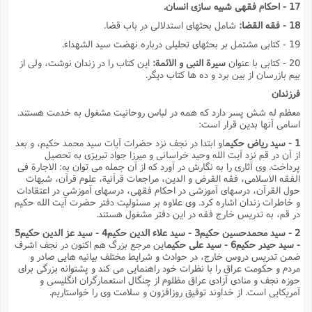
17 - احکام فقهى شبیه سازى انسان.
18 - فقه القضا:
شامل بحثهاى استدلالى در باب قضا.
19 - کتابى مشتمل بر بحثهاى تحلیلى درباره نهضت سید الشهداء.
20 - کتابى با عنوان
سیرة النبى و الائمة:
این کتاب را در زندان نوشت، ولى از
بیم بازرسان از بین برد و ده ها کتاب دیگر.
فرزندان
معظم له شش پسر دارد که همه در لباس روحانیت مشغول به خدمت هستند.
اسامى آنها بدین قرار است:
1 - سید ریاض حکیم
او ابتدا در نجف نزد حضرات آیات سید محمد حکیم، و بعد
از آن در قم نزد آیت الله وحید خراسانى و میرزا جواد تبریزى به تحصیل
پرداخت. وى آثارى را به نگارش در آورد که از آن جمله مى توان به: الاجارة فى
الفقه الاسلامى، فقه القرض و الدین، مراجعات قرآنیة، علوم قرآن، شبهات
حول القرآن، درسهاى آموزشى در احکام فقهى، درسهاى آموزشى در اعتقادات
و خاطرات زندان اشاره کرد. وى علاوه بر مسئولیت دفتر حضرت آیت الله حکیم
در قم، به تدریس خارج فقه در این دفتر مشغول هستند.
2 - سید محمدحسین حکیم3 - سید علاء الدین حکیم4 - سید عز الدین حکیم5
- سید حیدر حکیم6 - سید على حکیم
این مرجع بزرگ هم اکنون در نجف اشرف
ضمن تدریس دروس خارج، در حوادث و شرایط مختلف بیانیه هایى صادر و
مردم و حکومت عراق را با نظرات خود راهنمایى مى کند و پشتوانه بزرگى براى
حوزه نجف و منادى آزادى عراق مظلوم از چنگال استعمارگران انگلیسى و
آمریکایى است. از خداوند توفیق روزافزون و سلامت وى را خواستاریم.