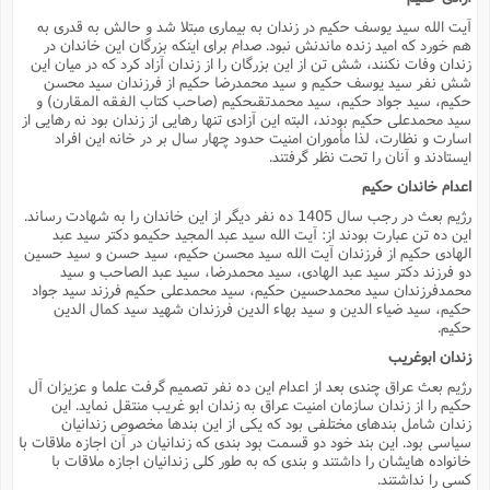
آیت الله سید یوسف حکیم در زندان به بیمارى مبتلا شد و حالش به قدرى به
هم خورد که امید زنده ماندنش نبود. صدام براى اینکه بزرگان این خاندان در
زندان وفات نکنند، شش تن از این بزرگان را از زندان آزاد کرد که در میان این
شش نفر سید یوسف حکیم و سید محمدرضا حکیم از فرزندان سید محسن
حکیم، سید جواد حکیم، سید محمدتقىحکیم (صاحب کتاب الفقه المقارن) و
سید محمدعلى حکیم بودند، البته این آزادى تنها رهایى از زندان بود نه رهایى از
اسارت و نظارت، لذا مأموران امنیت حدود چهار سال بر در خانه این افراد
ایستادند و آنان را تحت نظر گرفتند.
اعدام خاندان حکیم
رژیم بعث در رجب سال 1405 ده نفر دیگر از این خاندان را به شهادت رساند.
این ده تن عبارت بودند از: آیت الله سید عبد المجید حکیمو دکتر سید عبد
الهادى حکیم از فرزندان آیت الله سید محسن حکیم، سید حسن و سید حسین
دو فرزند دکتر سید عبد الهادى، سید محمدرضا، سید عبد الصاحب و سید
محمدفرزندان سید محمدحسین حکیم، سید محمدعلى حکیم فرزند سید جواد
حکیم، سید ضیاء الدین و سید بهاء الدین فرزندان شهید سید کمال الدین
حکیم.
زندان ابوغریب
رژیم بعث عراق چندى بعد از اعدام این ده نفر تصمیم گرفت علما و عزیزان آل
حکیم را از زندان سازمان امنیت عراق به زندان ابو غریب منتقل نماید. این
زندان شامل بندهاى مختلفى بود که یکى از این بندها مخصوص زندانیان
سیاسى بود. این بند خود دو قسمت بود بندى که زندانیان در آن اجازه ملاقات با
خانواده هایشان را داشتند و بندى که به طور کلى زندانیان اجازه ملاقات با
کسى را نداشتند.