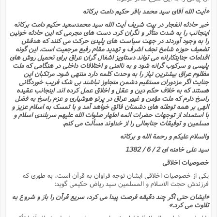
«آیت الله آقاى سید محمد باقر حکیم دامت برکاته
خبر حادثه انفجار در بیت شریف آیت الله سید محمدسعید حکیم دامت برکاته
اینجانب را به شدت متأثر و نگران کرد. دست هاى مجرمى که این حادثه خونین
را به وجود آوردند در جهت سیاست هاى پلیدى حرکت مى کنند که هدفش
تضعیف حوزه شامخ نجف اشرف و تهدید مقام رفیع مرجعیت است. این گونه
اقدامات جنایتکارانه مى تواند دستاویز اشغال گران عراق براى تحمیل روش هاى
پلیسى و سرکوب گرانه شود و به ناامنى و اختلافات داخلى در هنگامى که ملت
مظلوم عراق بیشترین نیاز را به وحدت کلمه دارد منتهى شود. مرتکبان این
جنایت اگر مزدوران مستقیم دشمن متجاوز نباشند بى شک فریب خوردگانى
هستند که به خلاف حکم دین و عقل و اخلاق عمل کرده اند. اینجانب عقیده
راسخ دارم که ملت مؤمن و غیور عراق در پرتو هوشیارى و عزم راسخ به فضل
الهى بر همه توطئه هاى دشمنان فائق خواهد آمد و با تمسک به اسلام عزیز و
با استمداد از توجهات حضرات ائمه اطهار صلوات الله علیهم سربلندى اسلام و
مسلمین و توفیقات جنابعالى را از خداوند مسألت مى کنم.
والسلام علیکم و رحمة الله و برکاته
سید على خامنه اى 2 / 6 / 1382
خصوصیات اخلاقى
یکى از خصوصیات اخلاقى ایشان توجه فراوان به قرآن است، به طورى که
فرزندش حجت الاسلام و المسلمین سید ریاض حکیمى گوید:
«ایشان حتى اگر چند دقیقه فرصت پیدا مى کرد، سریع قرآن را باز و شروع به
تلاوت مى کرد.»