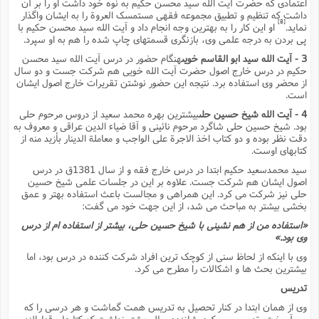
س
اعتمادى که حضرت آیت الله سید محسن حکیم به نوه خود داشت او را بر آن
م
ع
ف
ق
م
(
ه
ع
ع
ش
داشت که تنظیم و تطبیق مجموعه فقهى مستمسک العروة را به ایشان واگذار
ز
م
ر
ش
[8]
نماید.
او این کار را به بهترین وجه انجام داد و آیت الله سید محسن حکیم با
پ
ا
ا
ا
ق
ح
ف
ت
پى بردن به درجه علمى وى، بازنگرى قسمتهاى چاپ شده را هم به او سپرد.
گ
ع
ق
د
پ
ف
خ
(
ذ
ب
3 - آیت الله سید ابو القاسم خویى
هنگام حضور در درس آیت الله سید محسن
ت
ا
ش
م
ح
ع
ش
م
حکیم در درس خارج اصول حضرت آیت الله خویى هم شرکت جست و دو سال
ع
س
2
م
ا
از محضر وى استفاده برد. نتیجه این حضور نوشتن تقریرات خارج اصول ایشان
ا
خ
ت
خ
آ
م
ف
ق
ح
است.
پ
ص
پ
د
ن
و
(
آ
4 - آیت الله شیخ حسین حلى
بیشترین بهره محمد سعید از دروس مرحوم حلى
ه
ع
م
ش
ت
ت
بود. شیخ حسین حلى شاگرد مرحوم نائینى و آقا ضیاء الدین عراقى و معروف به
د
پ
ج
ا
2
ا
ت
دقت نظر بوده و دو کتاب اخذ الاجرة على الواجب و معاملة الدینار بأزید منه از
ی
گ
ش
ف
ا
(
کتابهاى اوست.
ذ
ب
ش
م
سید محمدسعید حکیم ابتدا در درس خارج فقه و از سال 1381ق در درس
ح
م
ا
ا
م
ا
م
اصول ایشان هم شرکت جست. علاوه بر این در جلسات علمى شیخ حسین
ب
ا
ش
و
(
ف
حلى نیز شرکت مى کرد. این همراهى و مجالست باعث استفاده بهتر و عمق
م
ش
ف
ن
بخشى بیشتر به مباحث مى شد، از این جهت خود مى گفت:
م
پ
ع
و
ا
ت
«استفاده من از هم نشینى با شیخ حسین حلى، بیشتر از استفاده ام از درس
ف
ه
ع
ا
(
ف
ت
وى بود.»
ت
ق
ن
ح
وى با اینکه از لحاظ سنى از کوچک ترین افراد شرکت کننده در درس بود، اما
ذ
غ
ش
م
بیشترین بحث ها و اشکالات را مطرح مى کرد.
ب
پ
ت
م
(
د
م
ه
ا
ت
تدریس
ف
ح
س
آ
و
ر
ش
ن
وى از همان ابتدا در کنار تحصیل به تدریس همت گماشت و هر درسى را که
ع
ف
ع
م
د
مى آموخت، تدریس مى کرد. شانزده سال بیشتر نداشت که کتابهاى قطرالندى،