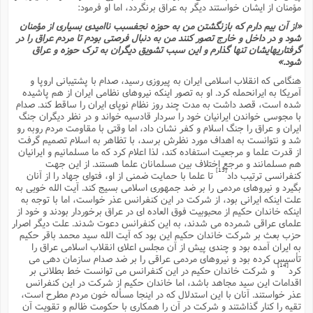
مؤمنان از ایشان خواستند دیگر به عراق برنگردد، اما او فرمود:
«از آن بیم دارم که بازنگشتن من به حوزه نجفسبب ناامیدى بسیارى از مؤمنان
شود و در داخل و خارج تصور کنند من به دنبال فرصتى بودم تا مردم عراق را در
گرفتاریهایشان تنها گذارم و این سبب تشویق دیگران به ترک حوزه و عراق
شود.»
هنگامى که انقلاب اسلامى ایران به پیروزى رسید، صدام با پشتیبانى اروپا و
آمریکا به ایرانحمله کرد. او به تصور اینکه نیروهاى نظامى ایران از هم پاشیده
شده است، قصد داشت به مدت چند روز نظام نوپاى ایران را ساقط کند. صدام
با مجوسى خواندن ایرانیان خود را سردار قادسیه خواند و در نظر دیگران جنگ
ایران و عراق را جنگ اسلام و کفر نشان داد، اما وقتى با مقاومت مردم روبه رو
شد و نتوانست به اهداف مورد نظرش برسد، با تظاهر به اسلام تصمیم گرفت
از قدرت علما و مرجعیت استفاده کند، لذا اعلام کرد که ما مسلمانیم و ایرانیان
هم مسلمانند و مرجع اختلاف بین مسلمانان علما هستند. از این جهت
[13]
کنفرانسى ترتیب داد
تا علما با حمایت ضمنى از او، فتواى جهاد را از آنان
بگیرد و نیروهاى مردمى را بر ضد جمهورى اسلامى بسیج کند. آیت الله خویى به
علت اینکه ایرانى بود، از شرکت در این کنفرانس عذر خواست، اما با توجه به
اینکه خاندان حکیم از محبوبیت فوق العاده اى در عراق برخوردار بودند و خود از
علماى عراقى شمرده مى شدند، به این کنفرانس دعوت شدند. علت دیگر اصرار
حزب بعث بر شرکت خاندان حکیم این بود که آیت الله سید محمد باقر حکیم
به ایران آمده بود و چندى پیش از آن مجلس اعلاى انقلاب اسلامى عراق را
تأسیس کرده بود و نیروهاى مردمى عراقى را بر ضد صدام سازمان دهى مى
[14]
کرد
و شرکت خاندان حکیم در این کنفرانس مى توانست خط بطلانى بر
اقدامات این سید مجاهد باشد، اما خاندان حکیم از شرکت در این کنفرانس
عذر خواستند. آنان با این استدلال که در اینجا مسأله خون مردم مطرح است،
تقیه را کنار گذاشتند و شرکت در آن را همکارى با حکومت ظالم و تقویت آن