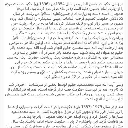
در زمان حکومت حسن البکر و در سال 1354ش (1396 ق) حکومت بعث مردم
ا
ش
و
را از زیارت امام حسین(علیه السلام) در ماه صفر منع کرده بود، اما مردم
ف
همچنان دسته دسته به زیارت امام حسین(علیه السلام) مى رفتند. در سال
(
ذ
ن
1355ش حکومت تصمیم گرفت اقدامات امنیتى شدیدترى را اعمال کند. براى
م
همین در مسیر زوّار توپ و تانک مستقر کردند، اما مردم باز براى زیارت حرم
م
غ
م
امام حسین دسته دسته به کربلاسفر مى کردند. با این حال حکومت در منع
م
(
مردم اصرار داشت و حتى یک کودک را به شهادت رساند. مردم خشمگین
پیراهن خونین کودک را بر دست گرفتند و تا حرم امام حسین(علیه السلام)
ش
ب
بردند. طى این اقدام که به انتفاضه صفر معروف شد، اولین تظاهرات مردمى
ه
بعد از رحلت آیت الله سید محسن حکیم انجام شد. آیت الله سید محمد باقر
(
و
حکیم به عنوان نماینده شهید سید محمد باقر صدر در آن حضور یافت و در
سخنرانى خود به افشاگرى درباره حکومت بعث پرداخت. حضرت آیت الله سید
ن
ا
محمدسعید حکیم هم با جمعى از علما و خاندان حکیم به زیارت حرم ابى
ف
ح
عبدالله شتافته بودند، در این انتفاضه شرکت کردند. حکومت بعث که از این
م
(
جریان بسیار عصبانى شده بود دست به کشتار و دستگیرى وسیعى زد و آیت
[12]
م
الله سید محمد باقر حکیم را در 22 صفر دستگیر کرد.
ن
وقتى آیت الله سید محمدسعید حکیم توسط بعضى از سرشناسان خبردار شد
ش
(
که نام وى هم در فهرست حکومت بعث قرار گرفته است، همراه فرزندانش تا
د
بسته شدن پرونده این ماجرا در مکانى مخفى شد و در این مدت تنها همسرش
س
ف
از این مکان اطلاع داشت.
ف
م
صدام در سال 1979 (1357 ش) حکومت را در دست گرفت و بسیارى از علما
ش
م
را زیر فشار قرار داد و مجبور کرد از عراق مهاجرت کنند، اما سید محمدسعید
فشارها را تحمل کرد و براى اینکه حوزه نجف همچنان پابرجا بماند، در
عراقاقامت گزید. این پافشارى تا پایان حکومت صدام ادامه داشت. یک سال
پیش از سقوط صدام هنگامى که براى معالجه به خارج مسافرت کرد، بسیارى از