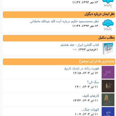
14 مهر 1394, 11:47
نظر ایشان درباره دیگران
نظر محمدسعید حکیم درباره آیت الله عبدالله مامقانی
14 مهر 1394, 11:47
مطلب مکمل
کتاب گلشن ابرار - جلد هشتم
1 فروردین 1387, 0:0
جدیدترین ها در این موضوع
هویت زنانه در تندباد تاریخ
12 تیر 1404, 12:15
سگ کی؟
11 تیر 1404, 17:0
کارهای کثیف
11 تیر 1404, 13:42
الهیات جنگ...
11 تیر 1404, 10:7