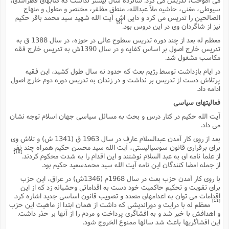
ت
ا
سیوطى، مغنى، حاشیه ملاّ عبدالله، منطق مظفر، مختصر و مطول و منهاج
ا
ف
ح
ت
الصالحین را تدریس مى کرد و دایى اش آیت الله شهید سید محمد باقر حکیم
ت
س
ن
ج
[9]
نیز از شاگردان وى در این دروس بود.
ذ
ق
ش
م
و
م
م
معظم له بعد از چند دوره تدریس سطوح عالى در حوزه، در سال 1388 ق به
س
م
ج
(
تدریس خارج اصول بر اساس کفایه و در سال 1390ش به تدریس خارج فقه
ا
و
مکاسب مشغول شد.
ج
ش
ح
چ
م
در ایام بازداشت توسط رژیم بعث که حدود نه سال طول کشید، این فقیه
ع
س
ف
خ
(
پرتلاش دست از تدریس بر نداشت و در زندان به تدریس دوره دوم خارج اصول
ا
ف
ن
ادامه داد.
ن
ت
م
ذ
فعالیتهاى سیاسى
م
ت
م
م
ک
آیت الله حکیم در کنار درس و بحث به مسائل سیاسى جهان اسلام توجه نشان
ا
مى داد.
ش
(
ه
ش
پ
بعد از روى کار آمدن عبدالسلام عارف در سال 1963 ق (1341 ش) و تلاش وى
ع
ا
چ
و
براى برقرارى قانون سوسیالیستى، آیت الله سید محسن حکیم همراه چند نفر
[10]
ا
و
ع
از علما نامه اى به عبد السلام نوشتند و این اقدام را به شدت محکوم کردند.
ش
از جمله امضا کنندگان این نامه آیت الله سید محمدسعید حکیم بود.
پ
(
ف
ذ
ف
با روى کار آمدن حزب بعث در سال 1968م (1346ش) در عراق، این حزب
ن
م
ز
براى تقویت و تحکیم حاکمیت خود دست به اقداماتى وحشیانه زد که از این
ن
ت
ا
(
اقدامات مى توان به اعدامهاى متعدد و تصویب قانون اساسى جدید اشاره کرد.
م
ت
[11]
معظم له با درایت و دوراندیشى که داشت از همان ابتدا از ماهیت این حزب
ح
م
و اهدافش با خبر شد و به افشاگرى پرداخت و مردم را از آنها بر حذر داشت.
ا
ع
این افشاگریها باعث شد سالها ممنوع الخروج شود.
(
ع
ش