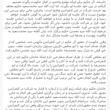
دانستند. آل حکیم براى اینکه موضع واحدى در قبال حکومت بگیرند تصمیم
گرفتند در بین خود جلسه اى بگیرند، اما آیت الله سید محمدسعید حکیم معتقد
بود حرمت شرکت در این کنفرانس واضح است، بنابراین جایى براى بررسى این
موضوع نیست و اگر جلسه اى تشکیل شود خبرش به گوش حکومت خواهد
رسید و در نتیجه فشار بر ما بیشتر شده و خواهند گفت: شما بر اساس جلسه
خود، قرار بر شرکت نکردن داشتید، ولى اگر جلسه تشکیل نشود، هر کس براى
خود عذرى مى آورد. جلسه بدون حضور آیت الله سید محمدسعید حکیم در منزل
مرحوم آیت الله سید محسن حکیم برگزار شد، ولى گفته سید محمدسعید به
واقعیت پیوست و بعدها این جلسه مشکل ساز شد.
وقتى حکومت از حضور آل حکیم در این کنفرانس مأیوس شد، شخصى که از
طرف صدام آمده بود با ابو مخلص تکریتى مسئول سازمان امنیت نجف، بدون
خبر قبلى به منزل سید محمدرضا حکیم فرزند آیت الله سید محسن حکیم رفت.
ابو مخلص گفت: از طرف صدام سفارشى دارم اینکه خاندان حکیم باید در این
کنفرانس شرکت کنند و گرنه ما آنان را خائن تلقى مى کنیم! وقتى سید
محمدرضا با شجاعت شرکت در کنفرانس را ردّ کرد، بحث بالا گرفت و ابو
مخلص شروع به تهدید کرد. سید محمدرضا هم در پاسخ گفت: «ابو مخلص
انت تطبخ حصو» یعنى تو دارى سنگ مى پزى، کنایه از اینکه با این تهدیدها نمى
توانى کارى انجام دهى. به این ترتیب این گروه با خشم از خانه سید محمدرضا
بیرون رفتند.
خاندان حکیم براى اینکه رژیم آنان را با ارعاب یا فشار به شرکت در کنفرانس
مجبور نکند، تدبیرى اندیشیدند و در زمان برگزارى کنفرانس هر کدام به جایى
مسافرت کردند. آیت الله سید محمدسعید حکیم هم با یکى از فرزندانش به
سامراء رفت. سرانجام کنفرانس بدون حضور این خاندان برگزار شد و مردم
متوجه عدم حضورشان شدند. از این جهت مردم عراق وقعى به این کنفرانس
ننهادند. حکومت بعث هم آل حکیم را خائن معرفى کرد و حدود دو هفته بعد با