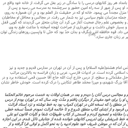
مداد هر روز کتابهاى درسى را با سادگى در زیر بغل مى گرفت. از خانه خود واقع در
. او پس از عبور از سه راه امین حضور و سرچشمه به مدرسه مى رسید و پس از
 منزل مجدداً مى پیمود. خانه او که در حقیقت دار العلم بود و درِ آن همواره به روى
ز جمله مدرّسان علوم سیاسى نیز به شمار مى رفت. در مجالس و محافل او مخاطبان
و بخصوص علم رجال صحبت آغاز مى کرد آن چنان متحیّر مى گردیدند که گویى قفل
 بسیار خوش داشت و برخوردارى از صراحت لهجه آمیخته با مناعت طبع به وى
 داد. قوه حافظه اش شگرف و بدان حدّ بود که حتّى تا واپسین روزهاى زندگى توان
[18]
)
(
 بر زبان جارى سازد.
ّس امام هشتم(علیه السلام) و پس از آن در تهران در مدارس قدیم و جدید و نیز
سلامى کرده است. در ادبیات فارسى، عربى و زبان فرانسه به بالاترین مراتب
 مقدّماتى و سطح، از درس خارج آیت الله حاج آقا حسین قمى استفاده برد و در
 بزرگ شهیدى و میرزا محمّد طاهر تنکابنى را درک کرده است. خودش خاطر نشان
فتم و مجالس درس آنان را دیدم و بعد در همان اوقات به خدمت مرحوم خاتم الحکما
و را براى خود مفیدتر از دیگران یافتم و مدّت چند سال که در تهران بودم از درس
)
در منطق را که نسخه اش در تهران کمیاب بود به خط نوشته و نزد استاد قرائت
س فرمود و از ابتداى کتاب منطق شروع و تا خاتمه قرائت نمودم. ضمناً نسخه خطى
 را مقابله و تصحیح کردم و قسمتى از کتاب طبیعیّات شفا و کلیات قانون ابو على
ه به خط شریفش براى تدریس کتابهاى خوانده شده از جنابش نائل شدم. در این اجازه
 آن که در موطن شریف خود علوم ادبیه را به نحو اکمل و اوفى فرا گرفته و از