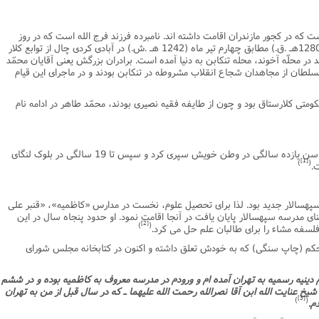
نامه سبک زندگی
پيش شماره 2 فصلنامه مطالعات معنوی
شماره اول فصل نامه تربیت تبلیغی
 که در کجور مازندران اقامت داشته اند. نامبرده فرزند فرج الله است که در روز
 تربیتی
آئین دوست یابی
شماره دوم فصل نامه تربیت تبلیغی
شماره اول فصل نامه مطالعات معنوی
پنجشنبه بیست و هشتم محرّم الحرام سال (1280هـ .ق.) مطابق چهارم تیر ماه (1242 هـ .ش.) در آبادى کردى چال از توابع کلار
ر محلّه آخوند، محله تنکابن به دنیا آمده است. برادران بزرگش یعنى آقایان محمّد
انواده
شماره دوم فصل نامه مطالعات معنوی
شماره سوم و چهارم فصل نامه تربیت تبلیغی
سلطان از مجاهدان شجاع انقلاب مشروطه در تنکابن بودند و در ماجراى این قیام
شماره سوم فصل نامه مطالعات معنوی
شماره پنج و شش فصل نامه تربیت تبلیغی
تى کلارستاق بود و چون از طایفه فقیه نصیرى بودند، محمّد طاهر در ادامه نام
شماره چهارم و پنجم فصل نامه مطالعات معنوی
شماره ششم فصل نامه مطالعات معنوی
شماره هشتم و نهم فصل‌نامه مطالعات معنوی
میرزا دوران کودکى و تحصیلات مقدّماتى را تا سن یازده سالگى در وطن خویش سپرى کرد و سپس تا 19 سالگى در بلوک لنگاى
[1]
)
(
.
شماره دهم فصل‌نامه مطالعات معنوی
سپهسالار جدید بود. لذا براى تحصیل علوم، نخست در مدارس «کاظمیه»، «قنبر على
مدرسه سپهسالار پایان یافت در آنجا اقامت نمود. او حدود پنجاه سال در این
[2]
)
(
سفه مشاء را براى طالبان علم حل مى کرد.
م (چاپ سنگى) که به خودش تعلق داشته و اکنون در کتابخانه مجلس شوراى
 دینیه رسمیه به تهران آمده ام و ورودم در مدرسه معروف به کاظمیه بوده و در ششم
یخ عنایت الله ابن آقا نصرالله رحمت الله علیهما ـ که در سال قبل از من به تهران
[3]
)
(
م.