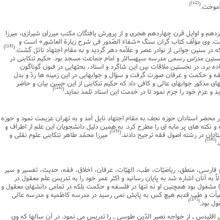
[12]
)
(
آموخت.
دهم و اوایل قرن چهاردهم هجرى و از پرورش یافتگان مکتب میرزاى شیرازى، میرزا
ت. وى مؤلّف کتاب گران سنگ «شفاء الصّدور فى شرح زیارة العاشور» است و
[13]
)
(
ه در سنین جوانى از نوادر عصر و علاّمه دهر گردید و به مقام اجتهاد نائل گشت.
 نخستین مدرّس رسمى مدرسه سپهسالار و امام جماعت مسجد بود. حکیم تنکابنى در
 برد. در نخستین ملاقات بین این شاگرد و استاد، بحثهایى در فنون گوناگون
قه و حکمت و عرفان صورت گرفت و سؤال و جوابهایى در این زمینه ها ردّ و بدل
هاى مذکور جوابهاى عالى و کافى داد که حکیم تنکابنى از این حسن بیان و حاضر
[14]
)
(
 و عزم خود را جزم نمود تا در خدمت این استاد تلمذ نماید.
 از تحصیل در محضر استادان حوزه نجف به مقام اجتهاد نایل آمد و به تهران عزیمت نمود و حوزه
 نکته هاى پر مایه اى را مطرح کرد. به همین دلیل دانشجویان این علم از اطراف و
[15]
)
(
تادان در رشته اصول فقه ترجیح دادند.
میرزا محمّد طاهر تنکابنى علوم نقلى و
[16]
)
(
.
و فارسى، منطق، ریاضیّات، طب، الهیّات، عرفان، اخلاق، فقه، حدیث، تفسیر و سیر
لاً به آنان اشاره شد به پایان رسانید و اکثر عمر خود را به تدریس علم معقول در
مشغول بود همچنین او نه تنها در فلسفه و حکمت بلکه در تمامى دانشهاى معقول و
هیأت و طب قدیم هیچ کس به پایش نمى رسید در مدرسه کاظمیه و مدرسه عالى
[17]
)
(
ل بود.
 اقلیدس ـ از خواجه نصیر الدّین طوسى ـ را تدریس مى نمود. در آن سالها که وى