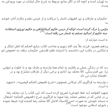
به تهران آمده و آنچه که در اکثر منابع مربوط به شرح حال ایشان در مورد ورودش به
یست.
یمان و عارفان و نیز فقیهان نامدار را دریافت و از خرمن علم و مکارم آنان خوشه
د:
درّس را درک کرده است. اینکه از درس حکیم کرمانشاهى و حکیم نیریزى استفاده
[4]
)
(
سه حکیم از اساتید مسلم به شمار مى رفته است.
ده است عبارتند از:
هم هجرى، فرزند ملاّ عبد الله زنوزى و صاحب کتاب بدایع الحکم که اهل ابتکار و
 تنکابنى در مکتب این دانشمند با اندیشه هاى فلسفى حکیمان سلف به خصوص ابو
 که در زندگى عملى و رفتارى به تمام معنا وارسته و عارف بود و با خلوت و تنهایى
 میر فندرسکى، آقا محمّد بید آبادى و برخى دیگر از عارفان متشرّع بود و در
اهتمام نشان مى داد.
ارف وارسته به فراگیرى آثار عرفانى همچون «شرح فصوص الحکم قیصرى»، «تمهید
ته است.
مهید القواعد (به خط خودش) تصریح کرده است که: این کتاب را نزد محمّد رضا
 در ایامى که در محضر محمّد رضا صهبا به فراگیرى شرح «فصوص الحکم» اشتغال
ه نسخه خودش به صورت «من الاستاذ الاجل آقا محمّد رضا قمشه اى» ضبط نموده
[5]
)
(
س شوراى اسلامى موجود است.