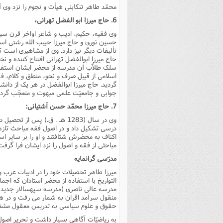
محمّد طاهر تنکابنى هیأت و نجوم را نزد وى 
6. حاج میرزا ابو الفضل تهرانى،
وى فقیه، حکیم، ادیب و شاعر اواخر قرن سیز
حسین نورى و حاج میرزا حبیب الله رشتى اس
تألیفات دیگر نیز دارد. وى از مشاهیرى است ک
حاج میرزا ابوالفضل تهرانى افتتاح کننده و
سلک طلاّب آن مدرسه از محضر ایشان استفاده
اسلامى از قبیل صرف و نحو، منطق و کلام، ف
گردید. حاج میرزا ابوالفضل در هر یک از دانش
جوابى و جامعیّت علمى مبهوت و متعجّب گردید
7. حاج میرزا محمّد حسن آشتیانى:
وى در سال (1283 هـ . ق.) پس
درسى تشکیل داد و در اصول فقه مباحث تازه و
اکناف به محضرش شتافتند و او را بر سایر اس
مباحثى از فقه و اصول را نزد ایشان فرا گرفت
مدرّسى گرانمایه
میرزا طاهر تحصیلات خود را در ادبیات عرب 
التواریخ با استفاده از محضر استادان که اجما
مدرسه عالى ناصرى (مدرسه سپهسالار جدید) 
منقول سرآمد اقران به شمار مى رفت و در 
حقوق و علوم سیاسى به تدریس معقول مشغو
به ریاضیّات آگاهى بسیار داشت و تحریر اصول