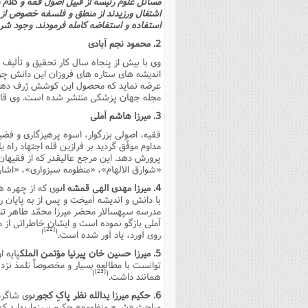
مسائل علوم رئیسه از قبیل اصول فقه و کلام و
اشتغال ورزیدند از منطق و فلسفه خصوص از 
استفاده و استفاضه کامله فرمودند. وجود ش
2. محمود نجم آبادى
وى با بیش از پنجاه سال کار تحقیق و تألی
اندیشه هاى ستاره هاى فروزان این دانش چون
عرضه نماید که محصول این کوشش ژرف دهها 
مجله جهان پزشکى منتشر شده است. وى قانون
3. میرزا هاشم آملى
فقیه، اصولى بزرگوار، اسوه پرهیزگارى و فضی
مداوم موفّق گردید بر فرازین قله اجتهاد راه
پرورش دهد. این مرجع عالیقدر که از فقیهان 
«شوارق الالهام»، «منظومه سبزوارى»، «اشارات
4. میرزا مهدى الهى قمشه اى
وى که از چهره 
با دانش و اندیشه آمیخت و پس از به پایان
مدرسه سپهسالار محضر میرزا محمّد طاهر تنک
آملى بازگو نموده است و ایشان خاطراتى از م
[22]
)
(
روى آورد، یاد آور شده است.
5. میرزا حسین خان پیرنیا مؤتمن الملک
پایه 
توانست با مطالعه بسیار و مخصوصاً تلمذ نزد 
[23]
)
(
همانند داشت.
6. حکیم میرزا یدالله نظر پاکِ کجورى
وى شاگرد 
مباحث «شرح منظومه» حکیم سبزوارىدارد که 