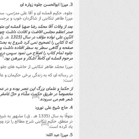
3. میرزا ابوالحسن جلوه زواره اى
جلوه، حکیم قمشه اى و آقا على مدرّسى، سه 
میرزا طاهر تنکابنى از شاگردان خوب و برجست
صدر اعظم مجلس افاضت و افادت داشت چون به
الدّین على نواده مؤلف در سال (1315
هـ .ق.
که تا کتابى را تصحیح نمى کرد شروع به بحث 
صفحه و گاهى سطر به سطر افتاده داشت و او 
جلوه تمام کتاب را اصلاح مى نمود سپس در
[8]
(
مرحوم قمشه اى کاملاً آشکار و مبرهن بود.
میرزا محمّد طاهر تنکابنى از حاشیه هاى جلوه
در رساله اى که به زندگى برخى حکیمان و عا
است:
از حکما و علماى بزرگ این عصر بوده و در عم
مخصوصاً در طریق حکمت مشّاء و حلّ غامض کت
[10]
)
(
شعر هم مى سروده.
4. حاج شیخ على نورى:
متوفّا به سال (1335 هـ . 
در منطق. حکیم تنکابنى شرح مطالع را نزد وى
[11]
)
(
یاد کرده است.
5. میرزا عبد الله: