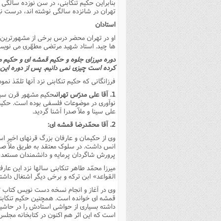
بنابراین حکیم تنکابنى، در سن نوزده سالگى 
تهران در شانزده سالگى نوشته اند، درست ن
استادان
او در تهران محضر درس برخى از مشهورترین حک
ها چید. استاد شهید مرتضى مطهّرى مى نویس
دوره میرزاى جلوه و حکیم قمشه اى و حکیم م
کرده است چیزى نمى دانیم. پس از دوره این 
فرزانگانى که حکیم تنکابنى نزد آنها تلمّذ نمو
1. آقا على مدرّس تهرانى
حکیم مشهور قرن سیزد
نوآورى در موضوعات فلسفى بوده است. حکیم
على سینا و ملاّ صدرا آشنا گردید.
2. آقا محمّدرضا قمشه اى:
وى از حکیمان و عارفان بزرگ قرنهاى اخیر است
انس داشت. در سلوک معتقد به طریق ملاّ صدرا،
پرورش شاگردان پرمایه و دانشمندان مستعد، 
میرزا محمّد طاهر تنکابنى سالها نزد این ع
القواعد» ابن ترکه و برخى دیگر اشتغال داش
وى در آغاز و انجام نسخه دست نویس کتاب ت
قمشه اى خوانده است. همچنین حکیم تنکابنى
داشته بسیارى از حواشى استادش را در حاشی
است که این اثر هم اکنون در کتابخانه مجل