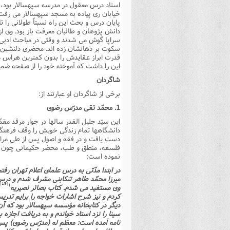
استاد درس معقول در مدرسه سپهسالار بود، با
خیابان رى پیاده به مسجد سپهسالار مى رفت
پایان درس و بحث این راه نسبتاً طولانى را تا
دانش پژوهان و طالبان معرفت باز بود. وى ا
سراپا گوش مى شدند و وقتى در مباحث ادبى 
سکوت بر دهانشان زده اند. محضرى دلنشین و
قدرت ابراز عقایدش را بدون کمترین هراس مى
این را داشت که آموخته خود را از صفحه ضمیر
شاگردان
برخى از شاگردان او عبارتند از:
1. محمّد تقى مدرّس رضوى
این سیّد جلیل القدر سالها در جوار مرقد مقد
دانشگاهها تمام زندگى خویش را وقف فرهنگ ا
دست یافت و در فقه و اصول پس از طى مراحل
فلسفه، منطق و طب، محضر حکیمانى چون آقا
نموده است:
در ابتدا مدّتى به درس علماى اعلام تهران ر
میرزا محمّد طاهر تنکابنى مشرف شدم و درس ا
[19]
(
وى مستفید مى شدم. کتاب بصائر نصیریه
کردم و نیز شرح اشارات خواجه را برایم تدری
دیگر در کتابخانه مؤسسه سپهسالار بود که آن
سینا را نزد استاد خواندم و به دریافت اجاز
نامه آمده است: معظم له (مدرّس رضوى) پس از