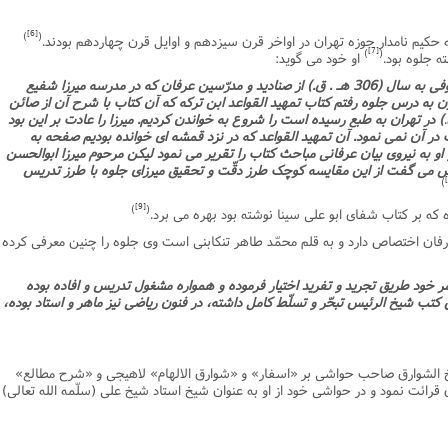
[6]
)
(
حکیم نامدار حوزه تهران در اواخر قرن سیزدهم و اوایل قرن چهاردهم بودند.
[7]
)
(
ه جلوه بود.
او خود مى گوید:
بعد از وفات آقا محمّد رضا صهبا قمشه اى متوفى به سال (306 هـ . ق.) از صنادید و مدرّسین عرفان که در مدرسه میرزا شفیع
 درس جلوه رفتم کتاب تمهید القواعد ابن ترکه که آن کتاب با شرح آن از صائن
) در تهران به طبع رسیده است را شروع به خواندن کردیم. میرزا را عادت بر این بود
در آن نمى نمود. آن تمهید القواعد که در نزد قمشه اى خوانده بودیم صفحه به
به نیروى بیان عرفانى مباحث کتاب را تقریر مى نمود لیکن مرحوم میرزا ابوالحسن
س مى گفت از این مقایسه کوچک طرز دقّت و تحقیق میرزاى جلوه با طرز تدریس
)
[9]
)
(
 که بر کتاب شفاى ابو على سینا نوشته بود بهره مى برد.
رفان اختصاص دارد و به قلم محمّد طاهر تنکابنى است وى جلوه را چنین معرفى کرده
ر خود طریق تجرید و تفرید اختیار فرموده و همواره مشغول تدریس و افاده بوده
ب شیخ الرئیس تبحّر و تسلّط کامل داشته، در فنون ریاضى نیز ماهر و استاد بوده،
ق.) مشهور به شیخ الشوارق صاحب حواشى بر «اسفار» و «شوارق الالهام» لاهیجى و «شرح مطالع»
 قرائت نمود و در حواشى خود از او به عنوان شیخ استاد شیخ على (سلّمه الله تعالى)