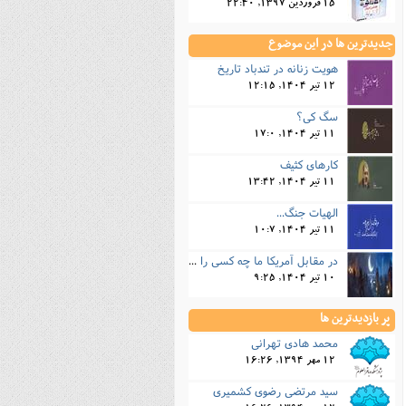
15 فروردین 1397, 22:40
جدیدترین ها در این موضوع
هویت زنانه در تندباد تاریخ
12 تیر 1404, 12:15
سگ کی؟
11 تیر 1404, 17:0
کارهای کثیف
11 تیر 1404, 13:42
الهیات جنگ...
11 تیر 1404, 10:7
در مقابل آمریکا ما چه کسی را داریم؟!...
10 تیر 1404, 9:25
پر بازدیدترین ها
محمد هادی تهرانی
12 مهر 1394, 16:26
سید مرتضی رضوی کشمیری