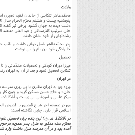
فصل 
ولادت
محمّدطاهر تنکابنى از خاندان فقیه نصیرى است
علوم
دشت دیده به جهان گشود. برخى نیز گفته اند د
خ
خان سرتیپ کلارستاقى و عبد العلى معتضد ال
رشادتهایى از خود نشان دادند.
پدر محمّدطاهر شغل دولتى داشت و نائب حکوم
خانوادگى خود این نام را مى نوشت.
تحصیل
تنکابن تحصیل نمود و بعد از آن به تهران رفت
در تهران
ورود وى به تهران مقارن با پى ریزى مدرسه 
خان» و حاج حسن مسکن گزید و چون کار بناى 
مرکز علمى و آموزشى مى زیست و اشکالات فل
وى در صفحه آخر شرح قیصرى بر فصوص الحک
اسلامى قرار دارد، چنین نگاشته است:
در (1299
هـ .ق.
) این بنده براى تحصیل علوم
محرّم سنه مذکور به منزل پسر عمویم مرحوم ش
آمده بود و در آن مدرسه منزل داشت وارد شد