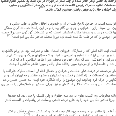
 فقه به حظّى وافر حائز شده و چند سال در تهران در نزد بنده به تکمیل علوم عقلیّه
مصنفات عالیه حضرت رئیس فلاسفة الاسلام و حضرت صدر المتألّهین و سایر،
[20]
)
(
ریف ایشان حال باید فیض بخش طالبین کمال باشد.
ف توانسته است در طریق تاریخ طب ایران و خصوص اخلاق حاکم بر طب سنّتى و
 ابن سینا، رازى، اهوازى و جرجانى گام بردارد و در این راستا خدمات گران سنگى
کتاب و رساله و صدها مقاله تحقیقى است که در نشریات گوناگون جهان از جمله
[21]
)
(
 بوعلى را که در طب نگاشته شده نزد میرزا محمّد طاهر تنکابنى آموخت.
لت، آیت الله آملى که از ستارگان فروزان آسمان علم و معرفت بود. در پرتو تلاشهاى
 یابد و بر کرسى ارزشمند تعلیم و تدریس بنشیند و شخصیّتهاى بزرگ و برجسته اى را
بزرگوار و اصولیّین سترگ زمان خود بود محضر میرزا طاهر تنکابنى را درک کرد.
» و «اسفار» را از مرحوم میرزا یدالله نظر پاک و میرزا طاهر تنکابنى آموخت.
هاى برجسته در عرصه هاى حکمت و عرفان و خصال اخلاقى است، سلوک عارفانه را
 رسانیدن تحصیلات در زادگاهش قمشه و اصفهان و مشهد مقدّس به تهران آمد و در
ابنى را درک کرد چنانچه این موضوع را براى شاگرد خود آیت الله حسن حسن زاده
قامات علمى و کمالات اخلاقى استادش و نیز دوران سختیها و ناملایماتى را که بر وى
اولیّه معلومات وى کسب علوم در مدرسه حقوق و پلى کلینک پاریس بود که بعدها
میرزا طاهر تنکابنى خود را به اعلى درجه دانش برساند. در ریاضیات و فلسفه کمتر
آقا میرزا طاهر در مدرسه سپهسالار بوده است و تعلیقاتى بسیار مفصّل بر اکثر
[24]
)
(
اصل نسخه آن در کتابخانه مرکزى دانشگاه تهران موجود است.