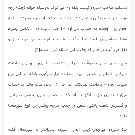
س
م
ع
ف
ق
م
(
ه
ع
ع
ش
مستقیم صاحب سپرده نیست بلکه وی می تواند به‌وسیله حواله (چک) وجه
ز
م
ر
ش
پ
ا
ا
ا
ق
ح
ف
ت
مورد نظر را به دیگری منتقل کند و به همین جهت این نوع سپرده از اقلام
گ
ع
ق
د
پ
ف
خ
(
ذ
ب
ت
ا
ش
م
ح
ع
ش
حجم پول جامعه به حساب می آید.
[4]
چک نسبت به اسکناس وسیله
م
ع
س
2
م
ا
ا
خ
ت
خ
آ
م
ف
مبادله مطمئن‌تری است زیرا اسکناس باید با تمام حجم خود مورد حمل و
ق
ح
پ
ص
پ
د
ن
و
(
آ
ه
ع
م
ش
نقل قرار گیرد در حالی‌که چک از این مسئله فارغ است.
[5]
ت
ت
د
پ
ج
ا
2
ا
ت
ی
گ
ش
ف
ا
(
سپرده‌های دیداری معمولاً جنبه موقتی داشته و غالباً برای تسهیل در مبادلات
ذ
ب
ش
م
ح
م
بازرگانی داخلی یا خارجی مورد استفاده قرار می‌گیرد. بانکها به این نوع
ا
ا
م
ا
م
ب
ا
ش
و
(
ف
سپرده بهره‌ای پرداخت نمی‌کنند، لذا جز ارزان‌ترین منابع مالی به حساب
م
ش
ف
ن
م
پ
ع
و
ا
ت
می‌آیند. به این جهت بانکها با ارائه خدمات حساب جاری-به صورت مجانی-
ف
ه
ع
ا
(
ف
ت
ت
ق
ن
و گسترش شعب بانکی، سعی در جذب هرچه بیشتر این نوع سپرده‌ها
ح
ذ
غ
ش
م
ب
پ
ت
م
(
دارند.
د
م
ه
ا
ت
ف
ح
س
آ
و
ر
ش
ب) سپرده غیردیداری(پس انداز)؛ سپرده پس‌انداز به سپرده‌ای گفته
ن
ع
ف
ع
م
د