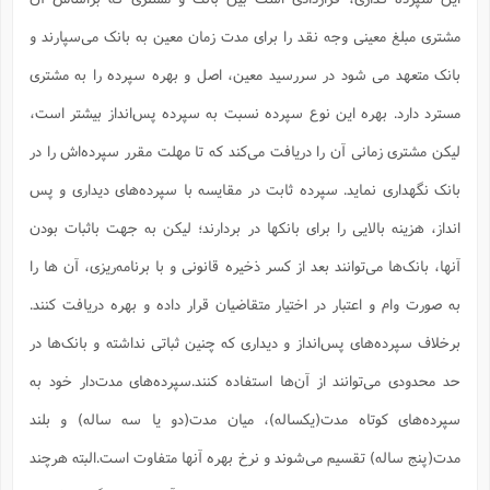
ا
ش
و
مشتری مبلغ معینی وجه نقد را برای مدت زمان معین به بانک می‌سپارند و
ف
(
ذ
ن
بانک متعهد می شود در سررسید معین، اصل و بهره سپرده را به مشتری
م
م
غ
م
م
مسترد دارد. بهره این نوع سپرده نسبت به سپرده پس‌انداز بیشتر است،
(
لیکن مشتری زمانی آن را دریافت می‌کند که تا مهلت مقرر سپرده‌اش را در
ش
ب
ه
(
بانک نگهداری نماید. سپرده ثابت در مقایسه با سپرده‌های دیداری و پس
و
ن
ا
انداز، هزینه بالایی را برای بانکها در بردارند؛ لیکن به جهت باثبات بودن
ف
ح
آنها، بانک‌ها می‌توانند بعد از کسر ذخیره قانونی و با برنامه‌ریزی، آن ها را
م
(
م
به صورت وام و اعتبار در اختیار متقاضیان قرار داده و بهره دریافت کنند.
ن
ش
(
برخلاف سپرده‌های پس‌انداز و دیداری که چنین ثباتی نداشته و بانک‌ها در
د
س
ف
حد محدودی می‌توانند از آن‌ها استفاده کنند.سپرده‌های مدت‌دار خود به
ف
م
ش
سپرده‌های کوتاه مدت(یکساله)، میان مدت(دو یا سه ساله) و بلند
م
مدت(پنج ساله) تقسیم می‌شوند و نرخ بهره آنها متفاوت است.البته هرچند