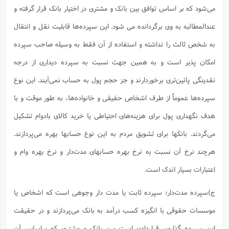
ت
ا
می‌شود که بر اساس توافق بین بانک و مشتری در اختیار بانک قرار گرفته و
ا
ف
ح
ت
ت
س
ن
ج
عندالمطالبه به وی برگردانده می شود. این سپرده‌ها قابلیت نقل و انتقال
ذ
ق
ش
م
و
م
م
س
م
به شخص ثالث را نداشته و استفاده از آن فقط به وسیله صاحب سپرده
ج
(
ا
و
ج
ش
امکان پذیر است و به همین جهت نسبت به سپرده دیداری از درجه
ح
چ
م
ع
س
ف
خ
(
نقدینگی پائین‌تری برخوردارند و جز حجم پول به حساب نمی‌آیند. این نوع
ا
ف
ن
ن
ت
م
سپرده‌ها عموماً از طرف اشخاص حقیقی و خانواده‌ها، به طور موقت و با
ذ
م
ت
م
م
ک
هدف نگهداری پول برای هزینه‌های احتیاطی یا خرید کالای بادوام تشکیل
ا
ش
(
ه
می‌گردند. بانکها برای تشویق مردم به این نوع حسابها بهره می‌پردازند.
ش
پ
ع
ا
چ
و
هرچند نرخ آن نسبت به نرخ بهره حسابهای مدت‌دار و نرخ بهره وام و
ا
و
ع
ش
پ
(
ف
اعتبارات بسیار اندک است.
ذ
ف
ن
م
ز
ن
ت
ج)سپرده مدت‌دار؛ سپرده ثابت یا مدت دار وجوهی است که اشخاص یا
ا
(
م
ت
ح
م
موسسات حقوقی با انگیزه کسب درآمد به بانک می‌پردازند و در حقیقت
ا
ع
(
ع
ش
این سپرده گذاری، قراردادی است بین بانک و مشتری که براساس آن