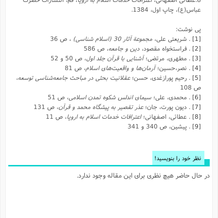
عباس(ع)، چاپ اول، 1384.
پی نوشت:
[1]
. شریعتی علی،
مجموعة آثار 30 (اسلام شناسی)
، ص 36
[2]
. فراستخواه مقصود،
دین و جامعه
، ص 586
[3]
. مطهری، مرتضی؛
آشنایی با قرآن جلد اول
، ص 50 و 52
[4]
. نصر،حسین؛
آرمان‌ها و واقعیت‌های اسلام
، ص 81
[5]
. رحیم پورازغدی، حسن؛
عقلانیت بحثی در مباحث جامعه‌شناسی توسعه
،
ص 108
[6]
. محمدی، علی؛
سیمای اندلس شکوه تمدن اسلامی
، ص 51
[7]
. دیون پورت، جان؛
عذر تقصیر به پیشگاه محمد و قرآن
، ص 131
[8]
. عطائی، اصفهانی؛
اعترافات خدمات اسلام به اروپا
، ص 11
[9]
. پیشین، ص 340 و 341
نظر خود را بنویسید!
در حال حاضر هیچ نظری برای این مقاله وجود ندارد.