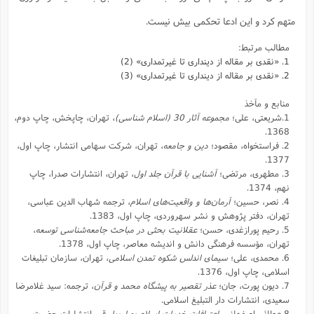
متهم کرد و این ادعا تحکمی بیش نیست.
مطالب مرتبط:
1. «نقدی بر مقاله از دینداری تا غیرتمداری» (2)
2. «نقدی بر مقاله از دینداری تا غیرتمداری» (3)
منابع و مآخذ
1.شریعتی، علی؛
مجموعه آثار 30 (اسلام شناسی)
، تهران، چاپخش، چاپ دوم،
1368.
2. فراستخواه، مقصود؛
دین و جامعه
، تهران، شرکت سهامی انتشار، چاپ اول،
1377.
3. مطهری، مرتضی؛
آشنایی با قرآن جلد اول
، تهران، انتشارات صدرا، چاپ
نهم، 1374.
4. نصر، حسین؛
آرمان‌ها و واقعیت‌های اسلام
، ترجمه شهاب الدین عباسی،
تهران، دفتر پژوهش و نشر سهروردی، چاپ اول، 1383.
5. رحیم پورازغدی، حسن؛
عقلانیت بحثی در مباحث جامعه‌شناسی توسعه
،
تهران، مؤسسه فرهنگی دانش و اندیشه معاصر، چاپ اول، 1378.
6. محمدی، علی؛
سیمای اندلس شکوه تمدن اسلامی
، تهران، سازمان تبلیغات
اسلامی، چاپ اول، 1376.
7. دیون پورت، جان؛
عذر تقصیر به پیشگاه محمد و قرآن
، ترجمه: سید غلامرضا
سعیدی، انتشارات دار التبلیغ اسلامی.
8.عطائی اصفهانی،
اعترافات خدمات اسلام به اروپا
، قم، انتشارات حضرت