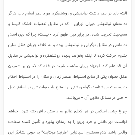
البته باید در نظر داشت نواندیشی و روشنفکری مورد نظر اسلام ناب هرگز
به معنای نواندیشی دوران نوزایی - که در مقابل تعصبات خشک کلیسا و
مسیحیت تحریف شده، در برابر دین ظهور کرد - نیست؛ چرا که دین اسلام
نه مانعی در مقابل نوگرایی و نواندیشی بوده و نه خلاف جریان عقل سلیم
بشری حرکت کرده تا اینکه بخواهد پدیده روشنفکری و نواندیشی در مقابل
آن قد علم کند. اجتهاد پویای مذهب شیعه در فقه که ضمن بر شمردن
عقل بعنوان یکی از منابع استنباط، عنصر زمان و مکان را در استنباط احکام
به رسمیت می‌شناسد، گواه روشنی بر انفتاح باب نواندیشی در اسلام اصیل
– حتی در مسائل فقهی آن – می‌باشد.
چراغ چنین اسلامی در هر کجای عالم به درستی برافروخته شود، خواهد
توانست نور دانش و خرد ورزی را به ارمغان بیاورد و تأمین کننده سعادت
واقعی باشد. کلام مسشرق اسپانیایی "مارتینز مونتابث" به خوبی نشانگر این