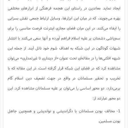
ت
ا
ا
ف
ح
ت
ایجاد نماید. معاندین در راستای این هجمه فرهنگی از ابزارهای مختلفی
ت
س
ن
ج
ذ
ق
ش
م
بهره می‌جویند، که در میان این ابزارها، وسایل ارتباط جمعی نقش بسزایی
و
م
م
س
م
ج
(
ا
را ایفاء می‌کنند. در این میان فضای مجازی اینترنت فرصت مناسبی را برای
و
ج
ش
ح
چ
م
سم‌پاشی دشمنان بر علیه اسلام فراهم آورده و آنها سعی می‌کنند با انتشار
ع
س
ف
خ
(
ا
ف
ن
شبهات گوناگون در این شبکه به اهداف شوم خود نائل آیند. از جمله این
ن
ت
م
ذ
شبهه افکنی‌ها را در مقاله‌ای تحت عنوان «از دینداری تا غیرتمداری» می‌توان
م
ت
م
م
ک
مشاهده کرد که در فضای این شبکه قرار گرفته است. در این مقاله که با
ا
ش
(
ه
ش
پ
تخریب و تحقیر مسلمانان در واقع در جهت تضعیف دین اسلام گام
ع
ا
چ
و
ا
و
ع
برمی‌دارد، دو محور اساسی را می‌توان بر علیه مسلمانان مشاهده کرد. این
ش
پ
(
ف
ذ
دو محور عبارتند از:
ف
ن
م
ز
ن
ت
ا
(
م
1- مخالف بودن مسلمانان با دگراندیشی و نواندیشی و همچنین جاهل
ت
ح
م
ا
بودن مسلمین.
ع
(
ع
ش