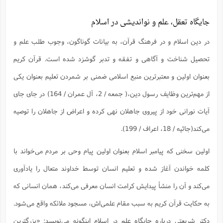
جایگاه تعقل، علم و نواندیشی در اسلام
در دین اسلام و در فرهنگ قرآن، به بیانات گوناگون، وجوب طلب علم و
تحصیل شناخت و آگاهی و تفقه و تدبر گوشزد شده است. قرآن کریم
بعنوان اولین و معتبرترین منبع اسلامی ضمنی بر شمردن تعلیم بعنوان یکی
از مهم‌ترین وظایف رسول دین،( جمعه / 2، آل عمران / 164) در جای جای
آیات نورانی خود از پیروی جاهلان نهی کرده و اعراض از جاهلان را توصیه
می‌کند(جاثیه / 18، اعراف / 199).
اولین سخنی که پیامبر اسلام بعنوان اولین پیام وحی بر مردم می‌خواند با
کلمه خواندن آغاز شده و تعلیم انسان توسط خداوند متعال را یادآوری
می‌کند و آن را منشأ پیدایش کرامت انسان معرفی می‌کند، همان انسانی که
به حکایت قرآن کریم به سبب مقام علمی‌اش، مسجود ملائکه واقع می‌شود.
دکتر شریعتی درباره جایگاه علم در اسلام اینگونه می‌نویسد: «بزرگترین