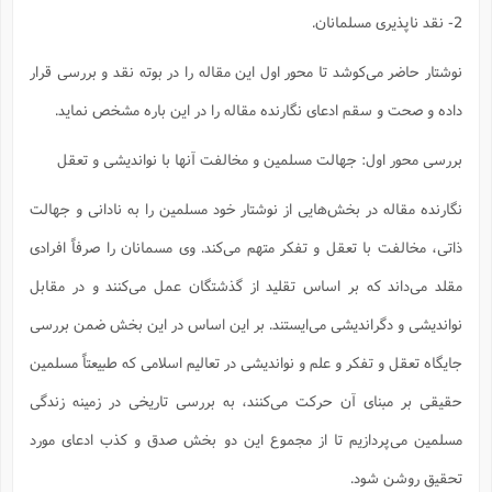
ا
ش
2- نقد ناپذیری مسلمانان.
و
ف
(
ذ
ن
نوشتار حاضر می‌کوشد تا محور اول این مقاله را در بوته نقد و بررسی قرار
م
م
غ
م
داده و صحت و سقم ادعای نگارنده مقاله را در این باره مشخص نماید.
م
(
ش
بررسی محور اول: جهالت مسلمین و مخالفت آنها با نواندیشی و تعقل
ب
ه
(
و
نگارنده مقاله در بخش‌هایی از نوشتار خود مسلمین را به نادانی و جهالت
ن
ا
ف
ح
ذاتی، مخالفت با تعقل و تفکر متهم می‌کند. وی مسمانان را صرفاً افرادی
م
(
مقلد می‌داند که بر اساس تقلید از گذشتگان عمل می‌کنند و در مقابل
م
ن
نواندیشی و دگراندیشی می‌ایستند. بر این اساس در این بخش ضمن بررسی
ش
(
د
جایگاه تعقل و تفکر و علم و نواندیشی در تعالیم اسلامی که طبیعتاً مسلمین
س
ف
ف
حقیقی بر مبنای آن حرکت می‌کنند، به بررسی تاریخی در زمینه زندگی
م
ش
م
مسلمین می‌پردازیم تا از مجموع این دو بخش صدق و کذب ادعای مورد
تحقیق روشن شود.