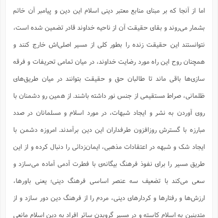
س
م
ع
ف
ق
م
(
ه
ع
ع
ش
اما از آنجا که بر مبنای منابع معتبر دینی اسلام این دین و پیامبر آن خاتم
ز
م
ر
ش
پ
ا
ا
ا
ق
ح
ف
ت
بشمار می‌روند و بقای حقیقت آن از ناحیه خداوند قادر تضمین شده است،
گ
ع
ق
د
پ
ف
خ
(
ذ
ب
ت
ا
ش
م
ح
ع
نتوانستند این حقیقت زنده را بطور کلی از مسیر اصلی‌اش خارج کنند و
ش
م
ع
س
2
م
ا
ا
خ
ت
خ
آ
م
ف
همچنان روح این راه مورد رضایت خداوند، در میان تمامی تحریفات و فرقه
ق
ح
پ
ص
پ
د
ن
و
(
آ
ه
سازی‌ها باقی ماند تا طالبان حق و حقیقت بتوانند در میان طریق‌های
ع
م
ش
ت
ت
د
پ
ج
ا
2
ا
ت
ظلمانی، صراط مستقیمی از جنس نور داشته باشند. از همین رو دشمنان با
ی
گ
ش
ف
ا
(
ذ
ب
ش
م
روی آوردن به نشر و ایجاد شبهات، در مورد اسلام و مسلمانان در صدد
ح
م
ا
ا
م
ا
م
ب
ا
ش
مبارزه با گسترش روزافزون طرفداران این دین برآمدند. امروزه دشمن با
و
(
ف
م
ش
ف
ن
م
ایجاد شک و شبهه در اعتقادات مذهبی، ایمان‌زدائی را دنبال کرده و از این
پ
ع
و
ا
ت
ف
ه
ع
ا
(
ف
ت
طریق مسیر را برای نفوذ فرهنگ بیگانه‌ی با فطرت آدمی آماده می‌سازد و
ت
ق
ن
ح
ذ
غ
ش
م
سعی می‌کند با تضعیف سه عنصر اساسی فرهنگ دینی؛ یعنی باورها،
ب
پ
ت
م
(
د
م
ه
ا
ت
ارزش‌ها و رفتارها و کردارهای دینی، مردم را از فرهنگ دین دور سازد و از
ف
ح
س
آ
و
ر
ش
ن
ع
ف
متدینین به اسلام کاسته و در مسیر گرویدن سائر افراد به دین اسلام مانعی
ع
م
د