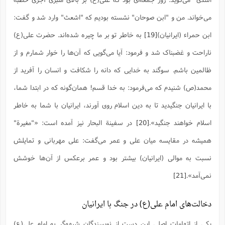
می‌خواند. من و "ابن صوحان" نشسته بودیم که "اشعث" وارد شد و گفت:
ابن حمراء (ایرانیان)
[19]
به خاطر تو بر ما چیره شده‌اند. حضرت علی‌(ع)
ناراحت و غضبناک شد و فرمود: آیا می‌گویی که آن‌ها را خوار شمارم و از
ظالمین باشم. سوگند به خدایی که دانه را شکافت و انسان را آفرید از
محمد(ص) شنیدم که می‌فرمود: به خدا قسم! همان‌گونه که در ابتدا شما،
با ایرانیان جنگیدید تا به دین اسلام روی آورند، ایرانیان با شما به خاطر
اسلام خواهند جنگید».
[20]
در سفینة البحار نیز آمده است: «"مغیرة"
همیشه در مقایسه میان على و عمر مى‌گفت: على مهربانى و تمایلش
نسبت به موالى (ایرانیان) بیشتر بود و عمر برعکس از آن‌ها خوشش
نمى‌آمد».
[21]
‌دخالت‌های امام علی(ع) در جنگ با ایرانیان
یکی از اتهامات اصلی این دست از نویسندگان شبهه‌گر به امام علی(ع)