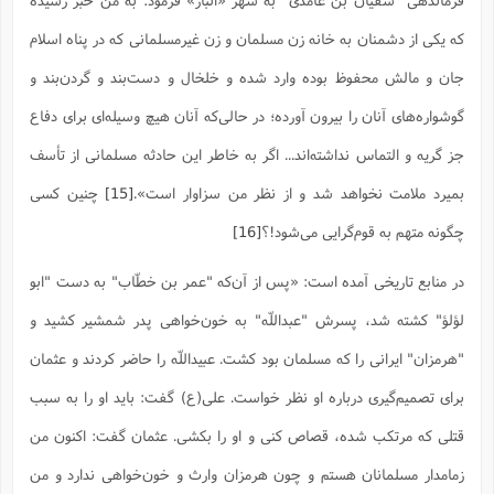
فرماندهی "سفیان بن غامدی" به شهر «انبار» فرمود: به من خبر رسیده
که یکی از دشمنان به خانه زن مسلمان و زن غیرمسلمانی که در پناه اسلام
جان و مالش محفوظ بوده وارد شده و خلخال و دست‌بند و گردن‌بند و
گوشواره‌های آنان را بیرون آورده؛ در حالی‌که آنان هیچ وسیله‌ای برای دفاع
جز گریه و التماس نداشته‌اند... اگر به خاطر این حادثه مسلمانی از تأسف
بمیرد ملامت نخواهد شد و از نظر من سزاوار است».
[15]
چنین کسی
چگونه متهم به قوم‌گرایی می‌شود!؟
[16]
در منابع تاریخی آمده است: «پس از آن‌که "عمر بن خطّاب" به دست "ابو
لؤلؤ" کشته شد، پسرش "عبداللّه" به خون‌خواهى پدر شمشیر کشید و
"هرمزان" ایرانى را که مسلمان بود کشت. عبیداللّه را حاضر کردند و عثمان
براى تصمیم‌گیرى درباره او نظر خواست. على(ع) گفت: باید او را به سبب
قتلى که مرتکب شده، قصاص کنى و او را بکشى. عثمان گفت: اکنون من
زمامدار مسلمانان هستم و چون هرمزان وارث و خون‌خواهى ندارد و من