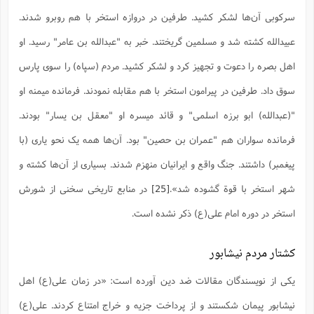
سرکوبى آن‌ها لشکر کشید. طرفین در دروازه استخر با هم روبرو شدند.
عبیدالله کشته شد و مسلمین گریختند. خبر به "عبدالله بن عامر" رسید. او
اهل بصره را دعوت و تجهیز کرد و لشکر کشید. مردم (سپاه) را سوى پارس
سوق داد. طرفین در پیرامون استخر با هم مقابله نمودند. فرمانده میمنه او
"(عبدالله) ابو برزه اسلمى" و قائد میسره او "معقل بن یسار" بودند.
فرمانده سواران هم "عمران بن حصین" بود. آن‌ها همه یک نحو یارى (با
پیغمبر) داشتند. جنگ واقع و ایرانیان منهزم شدند. بسیارى از آن‌ها کشته و
شهر استخر با قوة گشوده شد».
[25]
در منابع تاریخی سخنی از شورش
استخر در دوره امام علی(ع) ذکر نشده است.
کشتار مردم نیشابور
یکی از نویسندگان مقالات ضد دین آورده است: «در زمان علی(ع) اهل
نیشابور پیمان شکستند و از پرداخت جزیه و خراج امتناع کردند. علی(ع)