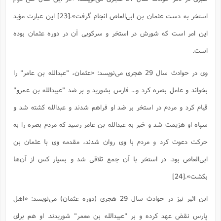
استخر به دست عثمان بن ابى‌العاص انجام گرفت».
[23]
این عبارت مؤید
این امر است که شورش در استخر و سرکوبی آن در دوره عثمان بوده
است.
وی در حوادث سال 29 هجری می‌نویسد: «عثمان، "عبدالله بن عامر" را
بخواند و عامل بصره کرد و... فارس بشورید و بر ضد "عبیدالله بن عمرو"
قیام کرد و مردم در استخر بر ضد او فراهم شدند و عبدالله کشته شد و
سپاه او هزیمت شد و خبر به عبدالله بن عامر رسید که مردم بصره را به
حرکت دعوت کرد و مردم با وى روان شدند، مقدمه وى با عثمان بن
ابى‌العاص بود. در استخر با آن جمع تلاقى شد و بسیار کس از آن‌ها
بکشت»‌.
[24]
ابن اثیر نیز در حوادث سال 29 هجری (دوره عثمان) می‌نویسد: «اهل
پارس نقض عهد کرده و بر "عبیدالله بن معمر" شوریدند. او هم براى