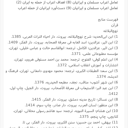
تعامل اعراب مسلمان و ایرانیان (8) اهداف اعراب از حمله به ایران (2)
تعامل اعراب مسلمان و ایرانیان (9) دست‌آورد ایرانیان از حمله اعراب
فهرست منابع
قرآن
نهج‌البلاغه
1) ابن ابی‌الحدید؛ شرح نهج‌البلاغه، بیروت، دار احیاء التراث العربی، 1385.
2) ابن اثیر، عزالدین؛ اسد الغابه فی معرفة الصحابه، بیروت، دار الفکر، 1409.
3) ابن اثیر، عزالدین؛ الکامل، ترجمه: ابوالقاسم حالت و عباس خلیلى، تهران،
مؤسسه مطبوعاتى علمى، 1371.
4) ابن اعثم کوفى؛ الفتوح، ترجمه: محمد بن احمد مستوفى هروى، تهران،
انتشارات و آموزش انقلاب اسلامى، 1372.
5) ابن سعد؛ الطبقات الکبری، ترجمه: محمود مهدوی دامغانی، تهران، فرهنگ و
اندیشه، 1374.
6) ابن شهر آشوب؛ مناقب، نجف، مطبعه الحیدریه، 1376.
7) ابن عبد البر؛ الاستیعاب فى معرفة الأصحاب، بیروت، دار الجیل، چاپ اول،
1412.
8) ابن عساکر؛ تاریخ مدینه دمشق، بیروت، دار الفکر، 1415.
9) ابن منظور؛ لسان العرب، بیروت، دار صادر، چاپ سوم، 1414.
10) ابن هشام؛ السیرة النبویه، ترجمه: سید هاشم رسولی محلاتی، تهران،
کتابچی، چاپ پنجم، 1375.
11) بیهقی، احمد بن حسین؛ سنن الکبری، بیروت، دار الفکر، بی تا.
12) ثقفی کوفی، ابراهیم بن محمد؛ الغارات، تحقیق: سید جلال‌الدین المحدث،