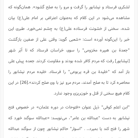
لشکری فرستاد و نیشابور را گرفت و مرو را به صلح گشود». همان‌گونه که
مشاهده می‌شود در این کلام که به‌عنوان اعتراض بر امام علی(ع) بیان
شده، سخنی از خشونت فرستاده علی(ع) به چشم نمی‌خورد. طبری این
خبر را این‌گونه آورده است: «شعبى گوید: وقتى على از صفین بازگشت
"جعدة بن هبیره مخزومى" را سوى خراسان فرستاد که تا اَبَر شهر
[نیشابور] رفت که مردم کافر شده بودند و مقاومت کردند. جعده پیش على
باز آمد که "خلیدة بن قره یربوعى" را فرستاد. خلیده مردم نیشابور را
محاصره کرد تا به صلح آمدند، مردم مرو نیز با وى صلح کردند».
[26]
در این
کلام هیچ سخنی از قتل و خون‌ریزی وجود ندارد.
"ابن اعثم کوفی" ذیل عنوان «فتوحات در دوره عثمان» در خصوص فتح
نیشابور به دست "عبدالله بن عامر"، می‌نویسد: «عبدالله سوگند خورد که
شهر را فتح کند یا بمیرد... . "اسوار" حاکم نیشابور چون از سوگند عبدالله