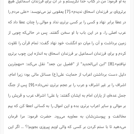
به او فرمود: من در کتاب خدا نگریستم و در آن براى فرزندان اسماعیل هیچ
ا
ش
و
برتری‌ای بر فرزندان اسحاق ندیدم‌».
[7]
یعقوبی نیز می‌نویسد: «على مردم را
ف
(
ذ
ن
در عطا برابر نهاد و کسى را بر کسى برترى نداد و موالى را چنان عطا داد که
م
م
غ
م
م
(
عرب اصلى را، و در این باب با او سخن گفتند. پس در حالى‌که چوبى از
ش
زمین برداشت و آن را میان دو انگشت خود نهاد گفت: تمام قرآن را تلاوت
ب
ه
(
کردم و براى فرزندان اسماعیل بر فرزندان اسحاق به اندازه این چوب برترى
و
ن
ا
نیافتم».
[8]
"ابن ابی‌الحدید" از "فضیل بن جعد" نقل می‌کند: «مهم‌ترین
ف
ح
م
(
دلیل دست برداشتن اعراب از حمایت علی(ع) مسائل مالی بود؛ زیرا امام،
م
ن
اشراف را بر غیر اشراف و عرب را بر عجم برتری نمی‌داد».
[9]
پس از جنگ
ش
(
جمل عده‌ای از یاران امام به ایشان گفتند: یا علی! اشراف عرب و قریش را
د
س
ف
بر موالی و سایر اعراب برتری بده و این اموال را به کسانی اعطا کن که بیم
ف
م
ش
م
مخالفت و پیوستن‌شان به معاویه می‌رود. حضرت فرمود: مرا فرمان
می‌دهید تا با ستم کردن بر کسی که والی اویم پیروزی بجویم!؟ ... اگر این