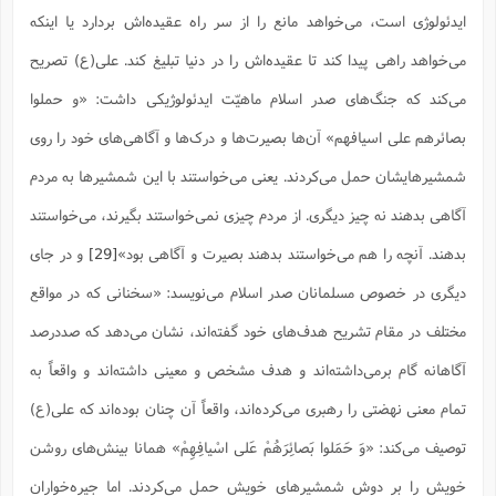
ایدئولوژى است، مى‌خواهد مانع را از سر راه عقیده‌اش بردارد یا اینکه
مى‌خواهد راهى پیدا کند تا عقیده‌اش را در دنیا تبلیغ کند. على(ع) تصریح
مى‌کند که جنگ‌هاى صدر اسلام ماهیّت ایدئولوژیکى داشت: «و حملوا
بصائرهم على اسیافهم» آن‌ها بصیرت‌ها و درک‌ها و آگاهی‌هاى خود را روى
شمشیرهایشان حمل مى‌کردند. یعنى مى‌خواستند با این شمشیرها به مردم
آگاهى بدهند نه چیز دیگرى. از مردم چیزى نمى‌خواستند بگیرند، مى‌خواستند
بدهند. آنچه را هم مى‌خواستند بدهند بصیرت و آگاهى بود»
[29]
و در جای
دیگری در خصوص مسلمانان صدر اسلام می‌نویسد: «سخنانى که در مواقع
مختلف در مقام تشریح هدف‌هاى خود گفته‌اند، نشان مى‌دهد که صددرصد
آگاهانه گام برمى‌داشته‌اند و هدف مشخص و معینى داشته‌اند و واقعاً به
تمام معنى نهضتى را رهبرى مى‌کرده‌اند، واقعاً آن چنان بوده‌اند که على(ع)
توصیف مى‌کند: «وَ حَمَلوا بَصائِرَهُمْ عَلى‌ اسْیافِهِمْ» همانا بینش‌هاى روشن
خویش را بر دوش شمشیرهاى خویش حمل مى‌کردند. اما جیره‌خواران