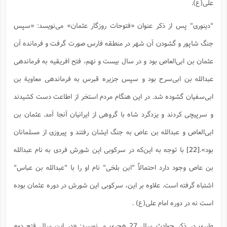
علی(ع).
"دینوری" پس از ذکر عنوان «فتوحات روزگار عثمان» می‌نویسد: «سپس
جنگ شاپور و گشودن آن شهر در منطقه فارس صورت گرفت و فرمانده آن
عثمان بن ابى‌العاص بود و در سال بیست و نهم، فتح افریقیه به فرماندهى
عبدالله بن ابى‌سرح بود و سپس جزیره قبرس به فرماندهى معاویة بن
ابى‌سفیان گشوده شد. در این هنگام مردم استخر از اطاعت دست کشیدند
و سرپیچى کردند و یزدگرد شاه با گروهى از ایرانیان آنجا آمد. عثمان بن
ابى‌العاص و عبدالله بن عاص به جنگ ایشان رفتند و پیروزى از مسلمانان
بود».
[22]
با توجه به این‌که در سرکوبی این شورش فردی به نام عبدالله
بن عاص وجود دارد احتمالاً "ابن بلخی" نام او را با "عبدالله بن عباس"
اشتباه گرفته است. علاوه بر این، سرکوبی این شورش در دوره عثمان بوده
است نه در دوره امام علی(ع) .
طبری در ذکر حوادث سال 27 هجری می‌نویسد: «در این سال فتح دوم