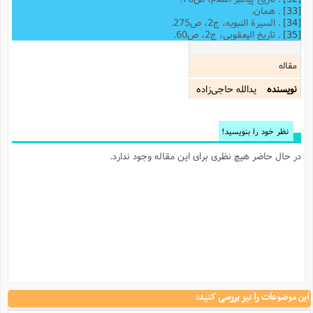
[33]
. همان.
[34]
. السیرة النبویه، ج2، ص275.
[35]
. تاریخ الیعقوبی، ج2، ص60.
مقاله
نویسنده
یدالله حاجی‌زاده
نظر خود را بنویسید!
در حال حاضر هیچ نظری برای این مقاله وجود ندارد.
این موضوعات را نیز بررسی کنید: