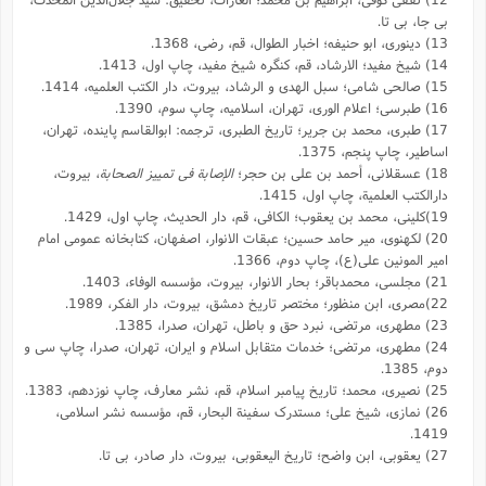
بی جا، بی تا.
13) دینوری، ابو حنیفه؛ اخبار الطوال، قم، رضی، 1368.
14) شیخ مفید؛ الارشاد، قم، کنگره شیخ مفید، چاپ اول، 1413.
15) صالحی شامی؛ سبل الهدی و الرشاد، بیروت، دار الکتب العلمیه، 1414.
16) طبرسی؛ اعلام الوری، تهران، اسلامیه، چاپ سوم، 1390.
17) طبری، محمد بن جریر؛ تاریخ الطبری، ترجمه: ابوالقاسم پاینده، تهران،
اساطیر، چاپ پنجم، 1375.
18) عسقلانی، أحمد بن علی بن حجر؛
الإصابة فی تمییز الصحابة
، بیروت،
دارالکتب العلمیة، چاپ اول، 1415.
19)کلینی، محمد بن یعقوب؛ الکافی، قم، دار الحدیث، چاپ اول، 1429.
20) لکهنوی، میر حامد حسین؛ عبقات الانوار، اصفهان، کتابخانه عمومی امام
امیر المونین علی(ع)، چاپ دوم، 1366.
21) مجلسی، محمدباقر؛ بحار الانوار، بیروت، مؤسسه الوفاء، 1403.
22)مصری، ابن منظور؛ مختصر تاریخ دمشق، بیروت، دار الفکر، 1989.
23) مطهرى، مرتضی، نبرد حق و باطل، تهران، صدرا، 1385.
24) مطهری، مرتضی؛ خدمات متقابل اسلام و ایران، تهران، صدرا، چاپ سی و
دوم، 1385.
25) نصیری، محمد؛ تاریخ پیامبر اسلام، قم، نشر معارف، چاپ نوزدهم، 1383.
26) نمازی، شیخ علی؛ مستدرک سفینة البحار، قم، مؤسسه نشر اسلامی،
1419.
27) یعقوبى، ابن واضح؛ تاریخ الیعقوبى، بیروت، دار صادر، بی تا.