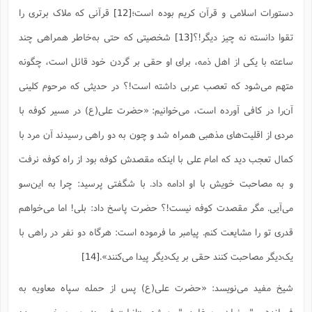
دستورات اسلامی و قرآن کریم بوده است؛
[12]
قرآنی که ملاک برتری را
تقوا دانسته نه چیز دیگر!؟
[13]
شخصیتی که حتی به‌خاطر همراهی چند
ساعته با یکی از اهل ذمه، برای او حقی بر گردن خود قائل است، چگونه
متهم می‌شود که تعصب عربی داشته است!؟ در حدیثی که مرحوم کلینی
آن‌را در کافی آورده است، می‌خوانیم: «حضرت علی(ع) در مسیر کوفه با
مردی از اقلیت‌های مذهبی همراه شد و چون به دو راهی رسیدند آن مرد با
کمال تعجب دید که امام علی با اینکه مقصدش کوفه بود از راه کوفه نرفت
و به مصاحبت خویش با او ادامه داد. با شگفتی پرسید: چرا به این‌سو
می‌آیی. مگر مقصدت کوفه نیست!؟ حضرت پاسخ داد: بلی! اما می‌خواهم
قدری تو را مشایعت کنم. پیامبر ما فرموده است: هرگاه دو نفر در راهی با
یک‌دیگر مصاحبت کنند حقی بر یک‌دیگر پیدا می‌کنند».
[14]
شیخ مفید می‌نویسد: «حضرت علی(ع) پس از حمله سپاه معاویه به