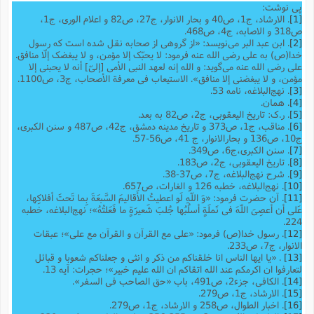
پی نوشت:
[1]
. الارشاد، ج1، ص40 و بحار الانوار، ج27، ص82 و اعلام الوری، ج1،
ص318 و الاصابه، ج4، ص468.
[2]
. ابن عبد البر می‌نویسد: «از گروهی از صحابه نقل شده است که رسول
خدا(ص) به علی رضی الله عنه فرمود: لا یحبّک إلا مؤمن، و لا یبغضک إلّا منافق.
على رضى الله عنه می‌گوید: و الله إنه لعهد النبی الأمی [إلیّ‌] أنه لا یحبنی إلا
مؤمن، و لا یبغضنى إلا منافق». الاستیعاب فى معرفة الأصحاب، ج3، ص1100.
[3]
. نهج‌البلاغه، نامه 53.
[4]
. همان.
[5]
. ر.ک: تاریخ الیعقوبی، ج2، ص82 به بعد.
[6]
. مناقب، ج1، ص373 و تاریخ مدینه دمشق، ج42، ص487 و سنن الکبری،
ج10، ص136 و بحارالانوار، ج 41، ص56-57.
[7]
. سنن الکبری،ج6، ص349.
[8]
. تاریخ الیعقوبى، ج2، ص183.
[9]
. شرح نهج‌البلاغه، ج7، ص37-38.
[10]
. نهج‌البلاغه، خطبه 126 و الغارات، ص657.
[11]
. آن حضرت فرمود: «وَ اللّهِ لَو اعطیتُ الأَقالیمَ السَّبعَةَ بِما تَحتَ أفلاکِها،
عَلى أن أعصِیَ اللّهَ فی نَملَةٍ أسلُبُها جُلبَ شَعیرَةٍ ما فَعَلتُهُ»؛ نهج‌البلاغه، خطبه
224.
[12]
. رسول خدا(ص) فرمود: «علی مع القرآن و القرآن مع علی‌»؛ عبقات
الانوار، ج7، ص233.
[13]
. «یا ایها الناس انا خلقناکم من ذکر و انثى و جعلناکم شعوبا و قبائل
لتعارفوا ان اکرمکم عند الله اتقاکم ان الله علیم خبیر»؛ حجرات: آیه 13.
[14]
. الکافی، جزء2، ص491، باب «حق الصاحب فی السفر».
[15]
. الارشاد، ج1، ص279.
[16]
. اخبار الطوال، ص258 و الارشاد، ج1، ص279.