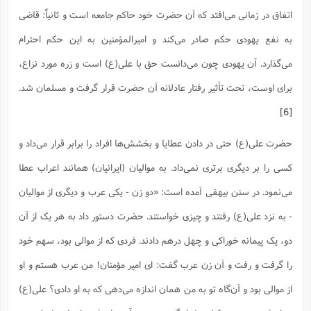
ت
ا
ا
ف
اتفاق در زمانی می‌افتد که آن حضرت خود حاکم جامعه است و ثانیاً: قاضی
ح
ت
ت
س
ن
ج
ذ
ق
به نفع یهودی حکم صادر می‌کند و امیرالمؤمنین به این حکم احترام
ش
م
و
م
م
س
م
ج
می‌گذارد. آن یهودی چون می‌دانست حق با علی(ع) است و زره مورد نزاع،
(
ا
و
ج
ش
ح
چ
برای اوست، تحت تأثیر رفتار عادلانه آن حضرت قرار گرفت و مسلمان شد.
م
ع
س
ف
خ
(
ا
ف
[6]
ن
ن
ت
م
ذ
م
حضرت علی(ع) حتی در دادن عطایا و بخشش‌ها افراد را برابر قرار می‌داد و
ت
م
م
ک
ا
کسی را بر دیگری برتری نمی‌داد. به موالیان (ایرانیان) همانند اعراب عطا
ش
(
ه
ش
پ
می‌نمود. در سنن بیهقی آمده است: «دو زن - یکى عرب و دیگرى از موالیان
ع
ا
چ
و
ا
و
ع
ش
- به نزد علی(ع) رفتند و چیزى خواستند. حضرت دستور داد به هر یک از آن
پ
(
ف
ذ
ف
دو، یک پیمانه خوراکى و چهل درهم دادند. فردی که از موالى بود، سهم خود
ن
م
ز
ن
ت
ا
را گرفت و رفت و آن زن عرب گفت: اى امیر مؤمنان! من عرب هستم و او
(
م
ت
ح
م
از موالى بود و آن‌گاه تو به من همان اندازه مى‌دهى که به او دادى؟ على(ع)
ا
ع
(
ع
ش