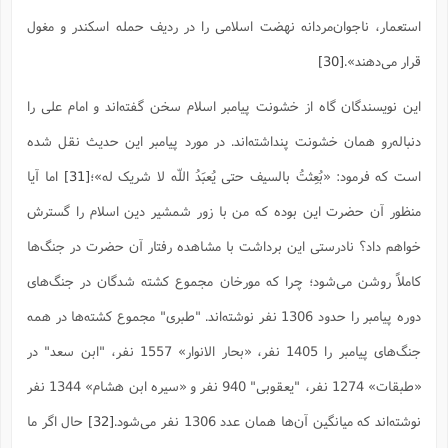
استعمار، ناجوان‌مردانه نهضت اسلامى را در ردیف حمله اسکندر و مغول
قرار مى‌دهند».
[30]
این نویسندگان گاه از خشونت پیامبر اسلام سخن گفته‌اند و امام‌ علی را
دنباله‌رو همان خشونت پنداشته‌اند. در مورد پیامبر این حدیث نقل شده
است که فرمود: «بُعِثتُ بالسیف حتى یُعبَدُ اللّه لا شریک له»؛
[31]
اما آیا
منظور آن حضرت این بوده که من با زور شمشیر دین اسلام را گسترش
خواهم داد؟ نادرستی این برداشت با مشاهده رفتار آن حضرت در جنگ‌ها
کاملاً روشن می‌شود؛ چرا که مورخان مجموع کشته شدگان در جنگ‌های
دوره پیامبر را حدود 1306 نفر نوشته‌اند. "طبری" مجموع کشته‌ها در همه
جنگ‌های پیامبر را 1405 نفر، «بحار الانوار» 1557 نفر، "ابن سعد" در
«طبقات» 1274 نفر، "یعقوبی" 940 نفر و «سیره ابن هشام» 1344 نفر
نوشته‌اند که میانگین آن‌ها همان عدد 1306 نفر می‌شود.
[32]
حال اگر ما