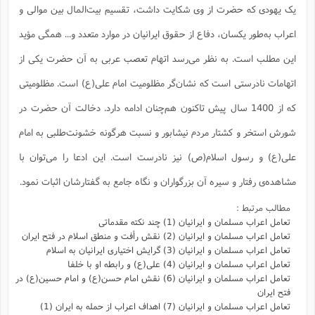
یک یهودی که حضرت از وی شکایت داشت، تقسیم بیت‌المال بین موالی و
اعراب به‌طور یکسان، دفاع از حقوق ایرانیان در موارد متعدد و... همگی مؤید
این مطلب است. به نظر می‌رسد اتهام تعصب عربی به آن حضرت یکی از
اتهامات نادرستی است که نشان‌گر مظلومیت امام علی(ع) است. مظلومیتی
که از 1400 سال پیش تاکنون هم‌چنان ادامه دارد. دخالت آن حضرت در
شورش استخر و کشتار مردم نیشابور و نسبت هرگونه خشونت‌طلبی به امام
‌علی(ع) و رسول اسلام(ص) نیز نادرست است. این ادعا را می‌توان با
مشاهده‌ی رفتار و سیره آن بزرگواران و نگاه جامع به گفتارشان اثبات نمود.
مطالب مرتبط :
تعامل اعراب مسلمان و ایرانیان (1) چند نکته مقدماتی
تعامل اعراب مسلمان و ایرانیان (2) نقش رأفت و منطق اسلام در فتح ایران
تعامل اعراب مسلمان و ایرانیان (3) گرایش اختیاری ایرانیان به اسلام
تعامل اعراب مسلمان و ایرانیان (4) علی(ع) و رابطه او با خلفا
تعامل اعراب مسلمان و ایرانیان (6) نقش امام حسن(ع) و امام حسین(ع) در
فتح ایران
تعامل اعراب مسلمان و ایرانیان (7) اهداف اعراب از حمله به ایران (1)