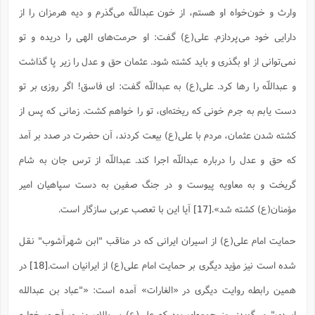
وارث و خون‌خواه او هستم، از خون عبداللّه مى‌گذرم و دیه هرمزان را از
دارایى خود مى‌پردازم. على(ع) گفت: او حرمت‌هاى الهى را دریده و تو
نمى‌توانى از او بگذرى و باید کشته شود. عثمان حق و عدل را زیر پا گذاشت
و عبداللّه را رها کرد. على(ع) به عبداللّه گفت: اى فاسق! اگر روزى بر تو
دست یابم به جرم خونى که ریخته‌اى، تو را خواهم کشت. زمانى که پس از
کشته شدن عثمان، مردم با على(ع) بیعت کردند، آن حضرت در صدد بر آمد
که حق و عدل را درباره عبداللّه اجرا کند. عبداللّه از ترس جان به شام
گریخت و به معاویه پیوست و در جنگ صفین به دست سپاهیان امیر
مؤمنان(ع) کشته شد».
[17]
آیا این با تعصب عربی سازگار است.
حمایت امام علی(ع) از اسیران ایرانی که در مناقب "ابن ‌شهرآشوب" نقل
شده است نیز مؤید دیگری بر حمایت امام علی(ع) از ایرانیان است.
[18]
در
همین رابطه روایت دیگری در «الغارات» آمده است: «"عباد بن عبدالله
اسدی" می‌گوید: روز جمعه‌ای بود که علی(ع) بر بالای منبری آجری خطبه