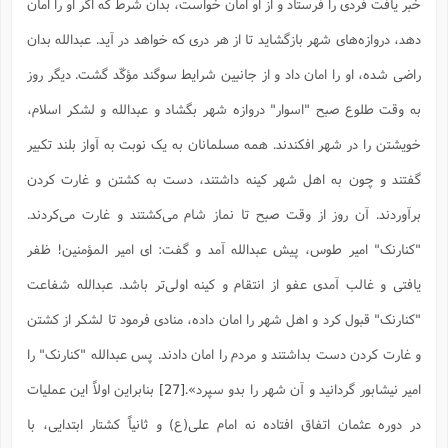
خبر یافت فردی را فرستاد و از او امان خواست، بدان شرط که اگر او را امان
دهد، دروازه‌هاى شهر بازگشاید تا از هر درى که خواهد در آید. عبدالله بدان
راضى شده، او را امان داد و از جانبین شرایط سوگند مؤکّد گشت. دیگر روز
به وقت طلوع صبح "اسوار" دروازه شهر بگشاد و عبدالله و لشکر اسلام،
خویشتن را در شهر افکندند. همه مسلمانان به یک نوبت به آواز بلند تکبیر
گفتند و چون به اهل شهر کینه داشتند، دست به کشتن و غارت کردن
برآوردند. آن روز از وقت صبح تا نماز شام مى‌کشتند و غارت مى‌کردند.
"کنارنک" امیر طوس، پیش عبدالله آمد و گفت: اى امیر المؤمنین! ظفر
یافتى و غالب آمدى عفو از انتقام و کینه اولى‌تر باشد. عبدالله شفاعت
"کنارنک" قبول کرد و اهل شهر را امان داده، منادى فرمود تا لشکر از کشتن
و غارت کردن دست بداشتند و مردم را امان دادند. پس عبدالله‌ "کنارنک" را
امیر نیشابور گردانید و آن شهر را بدو سپرد».
[27]
بنابراین اولاً این عملیات
در دوره عثمان اتفاق افتاده نه امام علی(ع) و ثانیاً کشتار ابتدایی، با