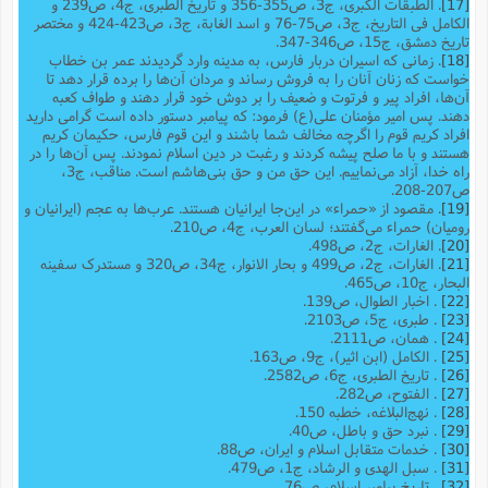
[17]
. الطبقات الکبرى، ج3، ص355-356 و تاریخ الطبرى، ج4، ص239 و
الکامل فى التاریخ، ج3، ص75-76 و اسد الغابة، ج3، ص423-424 و مختصر
تاریخ دمشق، ج15، ص346-347.
[18]
. زمانی که اسیران دربار فارس، به مدینه وارد گردیدند عمر بن خطاب
خواست که زنان آنان را به فروش رساند و مردان آن‌ها را برده قرار دهد تا
آن‌ها، افراد پیر و فرتوت و ضعیف را بر دوش خود قرار دهند و طواف کعبه
دهند. پس امیر مؤمنان علی(ع) فرمود: که پیامبر دستور داده است گرامی دارید
افراد کریم قوم را اگرچه مخالف شما باشند و این قوم فارس، حکیمان کریم
هستند و با ما صلح پیشه کردند و رغبت در دین اسلام نمودند. پس آن‌ها را در
راه خدا، آزاد می‌نماییم. این حق من و حق بنی‌هاشم است. مناقب، ج3،
ص207-208.
[19]
. مقصود از «حمراء» در این‌جا ایرانیان هستند. عرب‌ها به عجم (ایرانیان و
رومیان) حمراء می‌گفتند؛ لسان العرب، ج4، ص210.
[20]
. الغارات، ج2، ص498.
[21]
. الغارات، ج2، ص499 و بحار الانوار، ج34، ص320 و مستدرک سفینه
البحار، ج10، ص465.
[22]
. اخبار الطوال، ص139.
[23]
. طبری، ج5، ص2103.
[24]
. همان، ص2111.
[25]
. الکامل (ابن اثیر)، ج9، ص163.
[26]
. تاریخ الطبری، ج‌6، ص2582.
[27]
. الفتوح، ص282.
[28]
. نهج‌البلاغه، خطبه 150.
[29]
. نبرد حق و باطل، ص40.
[30]
. خدمات متقابل اسلام و ایران، ص88.
[31]
. سبل الهدی و الرشاد، ج1، ص479.
[32]
. تاریخ پیامبر اسلام، ص76.