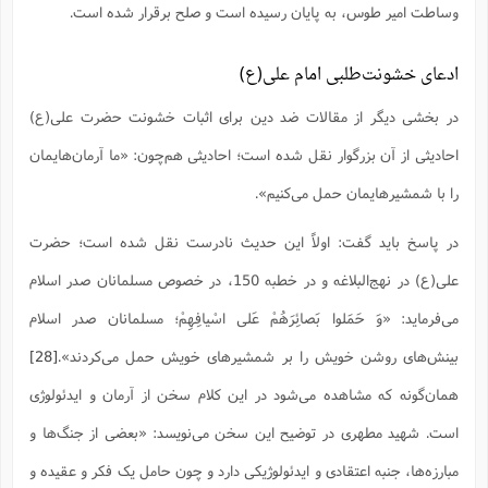
وساطت امیر طوس، به پایان رسیده است و صلح برقرار شده است.
ادعای خشونت‌طلبی امام علی(ع)
در بخشی دیگر از مقالات ضد دین برای اثبات خشونت حضرت علی(ع)
احادیثی از آن بزرگوار نقل شده است؛ احادیثی هم‌چون: «ما آرمان‌هایمان
را با شمشیرهایمان حمل می‌کنیم».
در پاسخ باید گفت: اولاً این حدیث نادرست نقل شده است؛ حضرت
علی(ع) در نهج‌البلاغه و در خطبه 150، در خصوص مسلمانان صدر اسلام
می‌فرماید: «وَ حَمَلوا بَصائِرَهُمْ عَلى‌ اسْیافِهِمْ؛ مسلمانان صدر اسلام
بینش‌هاى روشن خویش را بر شمشیرهاى خویش حمل مى‌کردند».
[28]
همان‌گونه که مشاهده می‌شود در این کلام سخن از آرمان و ایدئولوژی
است. شهید مطهری در توضیح این سخن می‌نویسد: «بعضى از جنگ‌ها و
مبارزه‌ها، جنبه اعتقادى و ایدئولوژیکى دارد و چون حامل یک فکر و عقیده و