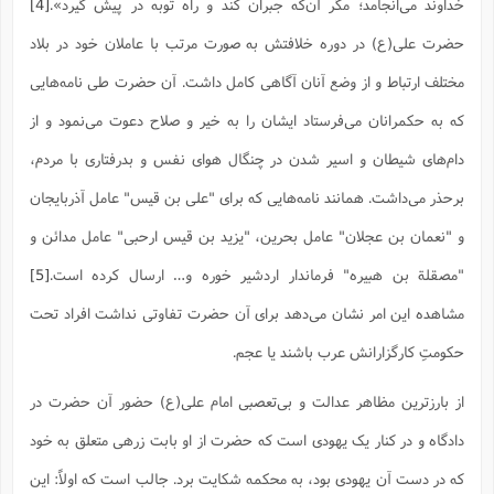
س
م
خداوند می‌انجامد؛ مگر آن‌که جبران کند و راه توبه در پیش گیرد».
[4]
ع
ف
ق
م
(
ه
ع
ع
ش
ز
م
ر
ش
پ
حضرت علی(ع) در دوره خلافتش به صورت مرتب با عاملان خود در بلاد
ا
ا
ا
ق
ح
ف
ت
گ
ع
ق
د
پ
ف
خ
(
مختلف ارتباط و از وضع آنان آگاهی کامل داشت. آن حضرت طی نامه‌هایی
ذ
ب
ت
ا
ش
م
ح
ع
ش
م
ع
س
2
م
ا
که به حکمرانان می‌فرستاد ایشان را به خیر و صلاح دعوت می‌نمود و از
ا
خ
ت
خ
آ
م
ف
ق
ح
پ
ص
پ
دام‌های شیطان و اسیر شدن در چنگال هوای نفس و بدرفتاری با مردم،
د
ن
و
(
آ
ه
ع
م
ش
ت
ت
د
برحذر می‌داشت. همانند نامه‌هایی که برای "علی بن قیس" عامل آذربایجان
پ
ج
ا
2
ا
ت
ی
گ
ش
ف
ا
(
و "نعمان بن عجلان" عامل بحرین، "یزید بن قیس ارحبی" عامل مدائن و
ذ
ب
ش
م
ح
م
ا
ا
م
ا
م
"مصقلة بن هبیره" فرماندار اردشیر خوره و… ارسال کرده است.
[5]
ب
ا
ش
و
(
ف
م
ش
مشاهده این امر نشان می‌دهد برای آن حضرت تفاوتی نداشت افراد تحت
ف
ن
م
پ
ع
و
ا
ت
ف
حکومتِ کارگزارانش عرب باشند یا عجم.
ه
ع
ا
(
ف
ت
ت
ق
ن
ح
ذ
غ
از بارزترین مظاهر عدالت و بی‌تعصبی امام علی(ع) حضور آن حضرت در
ش
م
ب
پ
ت
م
(
د
م
دادگاه و در کنار یک یهودی است که حضرت از او بابت زرهی متعلق به خود
ه
ا
ت
ف
ح
س
آ
و
ر
ش
ن
که در دست آن یهودی بود، به محکمه شکایت برد. جالب است که اولاً: این
ع
ف
ع
م
د