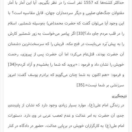
حداکثر کشته‌ها که 1557 نفر است را در نظر بگیریم، آیا این آمار با آمار
مقتولان جنگ‌های صلیبی و دیگر سردمداران جهان، قابل مقاسیه است؟ با
این وجود آیا می‌توان گفت که حضرت محمد(ص) به‌وسیله شمشیر، اسلام
را در قلب مردم جای داد؟
[33]
اگر پیامبر می‌خواست به زور شمشیر کارش
را به پیش َبَرد می‌بایست در فتح مکه، قریش را که سرسخت‌ترین دشمنان
آن حضرت بودند، قتل‌عام می‌کرد؛ اما آن حضرت پس از پیروزی، رحمت
خویش را نشان داد و فرمود : «بروید که شما را بخشیدم و آزاد کردم»
[34]
و فرمود: «هم اکنون به شما چنان مى‌گویم که برادرم یوسف گفت: امروز
سرزنشی بر شما نیست».
[35]
نتیجه‌گیری
در زندگی امام علی(ع)، موارد بسیار زیادی وجود دارد که نشان از پای‌بندی
جدی آن حضرت به امر عدالت و عدم تعصب عربی در وی دارد. دستورات
امام علی(ع) به کارگزاران خویش در برپایی عدالت، حضور در دادگاه در کنار