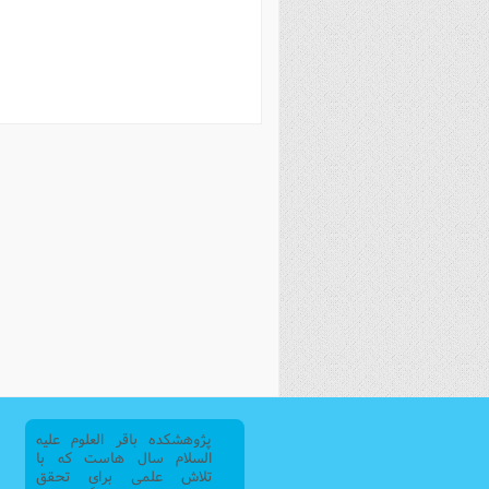
فصل 
علوم
خ
پژوهشکده باقر العلوم علیه
السلام سال هاست که با
تلاش علمی برای تحقق