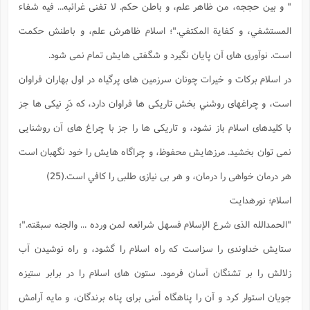
" و بين حججه، من ظاهر علم، و باطن حكم. لا تفنى غرائبه... فيه شفاء
المستشفي، و كفاية المكتفي."؛ اسلام ظاهرش علم، و باطنش حكمت
است. نوآورى هاى آن پايان نگيرد و شگفتى هايش تمام نمى شود.
در اسلام بركات و خيرات چونان سرزمين هاى پرگياه در اول بهاران فراوان
است، و چراغهاى روشني بخش تاريكى ها فراوان دارد، كه دَرِ نيكى ها جز
با كليدهاى اسلام باز نشود، و تاريكى ها را جز با چراغ هاى آن روشنايى
نمى توان بخشيد. مرزهايش محفوظ، و چراگاه هايش را خود نگهبان است
هر درمان خواهى را درمان، و هر بى نيازى طلبى را كافي است.(25)
اسلام؛ نورهدايت
"الحمدالله الذى شرع الإسلام فسهل شرائعه لمن ورده ... والجنه سبقته."؛
ستايش خداوندى را سزاست كه راه اسلام را گشود، و راه نوشيدن آب
زلالش را بر تشنگان آسان فرمود. ستون هاى اسلام را در برابر ستيزه
جويان استوار كرد و آن را پناهگاه أمنى براى پناه برندگان، و مايه آرامش