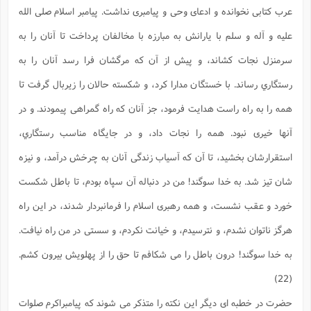
عرب كتابى نخوانده و ادعاى وحى و پيامبرى نداشت. پيامبر اسلام صلى الله
ا
ش
و
ف
(
عليه و آله و سلم با يارانش به مبارزه با مخالفان پرداخت تا آنان را به
ذ
ن
م
م
سرمنزل نجات كشاند، و پيش از آن كه مرگشان فرا رسد آنان را به
غ
م
م
(
رستگاري رساند. با خستگان مدارا كرد، و شكسته حالان را زيربال گرفت تا
ش
ب
همه را به راه راست هدايت فرمود، جز آنان كه راه گمراهى پيمودند. و در
ه
(
و
آنها خيرى نبود. همه را نجات داد، و در جايگاه مناسب رستگاري،
ن
ا
ف
ح
استقرارشان بخشيد، تا آن كه آسياب زندگى آنان به چرخش درآمد، و نيزه
م
(
شان تيز شد. به خدا سوگند! من در دنباله آن سپاه بودم، تا باطل شكست
م
ن
خورد و عقب نشست، و همه رهبرى اسلام را فرمانبردار شدند، در اين راه
ش
(
د
هرگز ناتوان نشدم، و نترسيدم، و خيانت نكردم، و سستى در من راه نيافت.
س
ف
ف
م
به خدا سوگند! درون باطل را مى شكافم تا حق را از پهلويش بيرون كشم.
ش
م
(22)
حضرت در خطبه اى ديگر اين نكته را متذكر مى شوند كه پيامبراكرم صلوات