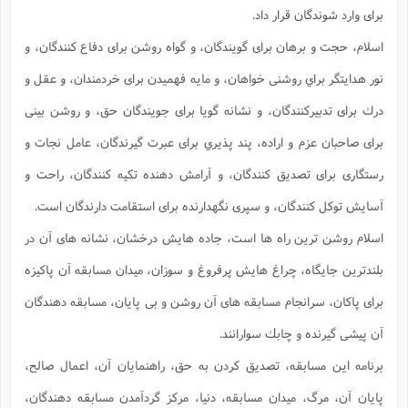
براى وارد شوندگان قرار داد.
اسلام، حجت و برهان براى گويندگان، و گواه روشن براى دفاع كنندگان، و
نور هدايتگر براي روشنى خواهان، و مايه فهميدن براى خردمندان، و عقل و
درك براى تدبيركنندگان، و نشانه گويا براى جويندگان حق، و روشن بينى
براى صاحبان عزم و اراده، پند پذيري براى عبرت گيرندگان، عامل نجات و
رستگارى براى تصديق كنندگان، و آرامش دهنده تكيه كنندگان، راحت و
آسايش توكل كنندگان، و سپرى نگهدارنده براى استقامت دارندگان است.
اسلام روشن ترين راه ها است، جاده هايش درخشان، نشانه هاى آن در
بلندترين جايگاه، چراغ هايش پرفروغ و سوزان، ميدان مسابقه آن پاكيزه
براى پاكان، سرانجام مسابقه هاى آن روشن و بى پايان، مسابقه دهندگان
آن پيشى گيرنده و چابك سوارانند.
برنامه اين مسابقه، تصديق كردن به حق، راهنمايان آن، اعمال صالح،
پايان آن، مرگ، ميدان مسابقه، دنيا، مركز گردآمدن مسابقه دهندگان،