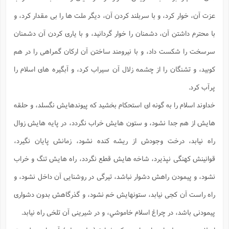
عزت آن، خوار كرد، و با سربلند كردن آن، ديگر ملت ها را بى مقدار كرد، و
با محترم داشتن آن، دشمنان را خوار گردانيد، و با يارى كردن آن دشمنان
سرسخت را شكست داد، و با نيرومند ساختن آن اركان گمراهى را در هم
كوبيد، و تشنگان را از چشمه زلال آن سيراب كرد، و آبگيره هاى اسلام را
پرآب كرد.
خداوند اسلام را به گونه اى استحكام بخشيد كه پيوندهايش نگسلد، و حلقه
هايش از هم جدا نشود، و ستون هايش خراب نگردد، در پايه هايش زوال
راه نيابد، درخت وجودش از ريشه كنده نشود، زمانش پايان نگيرد،
قوانينش كهنگى نپذيرد، شاخه هايش قطع نگردد، راه هايش تنگ و خراب
نشود، و پيمودن راهش دشوار نباشد، تيرگى در روشنايى آن داخل نشود، و
راه راست آن كجى نيابد، ستونهايش خم نشود، و گذرگاهش بدون دشوارى
پيمودنى باشد، در چراغ اسلام خاموشي، و در شيرينى آن تلخى راه نيابد.