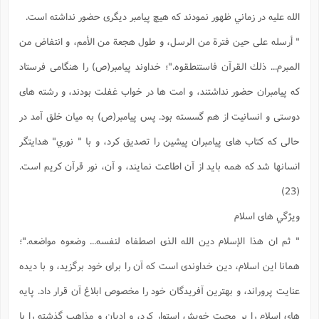
الله عليه در زماني ظهور نمودند كه هيچ پيامبر ديگرى حضور نداشته است.
" أرسله على حين فترة من الرسل، و طول هجعة من الأمم، و انتفاض من
المبرم... ذلك القرآن فاستنطقوه."؛ خداوند پيامبر(ص) را هنگامى فرستاد
كه پيامبران حضور نداشتند، و امت ها در خواب غفلت بودند، و رشته هاى
دوستى و انسانيت از هم گسسته بود. پس پيامبر(ص) به ميان خلق آمد در
حالى كه كتاب هاى پيامبران پيشين را تصديق كرد، و با " نوري" هدايتگر
انسانها شد كه همه بايد از آن اطاعت نمايند، و آن، نور قرآن كريم است.
(23)
ويژگي هاى اسلام
" ثم ان هذا الإسلام دين الله الذى اصطفاه لنفسه... وضعوه مواضعه."؛
همانا اين اسلام، دين خداوندى است كه آن را براى خود برگزيد، و با ديده
عنايت پروراند، و بهترين آفريدگان خود را مخصوص ابلاغ آن قرار داد. پايه
هاى اسلام را بر محبت خويش استوار كرد، و اديان و مذاهب گذشته را با