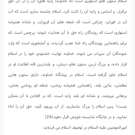
اسلام ستون هاى استوارى است كه خداوند( پايه هاي) آن را در دل حق
برقرار، و اساس و پايه آن را ثابت كرد، اسلام چشمه سارى است كه آب
آن در فوران، چراغى است كه شعله هاى آن فروزان، و نشانه هميشه
استوارى است كه روندگان راه حق با آن هدايت شوند؛ پرچمى است كه
براى راهنمايى پويندگان راه خدا نصب گرديده، و آبشخورى است كه وارد
شوندگان آن سيراب مى شوند. خداوند نهايت خشنودى خود را در اسلام
قرار داده، و بزرگ ترين ستون هاى دينش، و بلندترين قله اطاعت او در
اسلام جاى گرفته است، اسلام در پيشگاه خداوند، داراى ستون هايى
مطمئن، بنايى بلند، راهنمايى هميشه روشن، شعله اى روشني بخش،
برهانى نيرومند، و نشانه اى بلند پايه است، كه در افتادن با آن ممكن
نيست! پس اسلام را بزرگ بشماريد، از آن پيروى كنيد، حق آن را اداء
نماييد، و در جايگاه شايسته خويش قرار دهيد.(24)
اميرالمومنين عليه السلام در توصيف اسلام مى فرمايد: