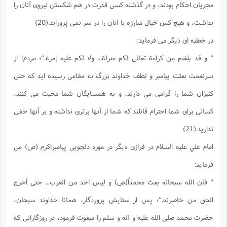
ت
مجريان احكام بودند، و در گذشته كسى قدرت در هم شكستن نيروى آنان را
ا
ا
ف
ح
ت
ت
س
ن
نداشت، و هيچ كس خيال مبارزه با آنان را در سر نمى پروراند.(20)
ج
ذ
ق
ش
م
و
م
م
در خطبه اى ديگر مى فرمايد:
س
م
ج
(
ا
و
" و قد بلغتم من كرامة تعالى لكم منزلة... ولا لكم عليه إمرة."؛ مردم! از
ج
ش
ح
چ
م
ع
س
ف
خ
سرنعمت بعثت پيامبر و لطف خداوند بزرگ به مقامى رسيده ايد كه حتى
(
ا
ف
ن
ن
كنيزان شما را گرامى مي دارند، و به همسايگان شما محبت مى كنند،
ت
م
ذ
م
ت
م
كسانى براى شما احترام قائلند كه شما از آنها برترى نداشته و بر آنها حقى
م
ک
ا
ش
(
نداريد.(21)
ه
ش
پ
ع
ا
چ
و
امام علي عليه السلام در فرازى ديگر در مورد دلجويى پيامبراكرم (ص) مى
ا
و
ع
ش
فرمايد:
پ
(
ف
ذ
ف
ن
" فان الله سبحانه بعث محمداً(ص) و ليس احد من العرب... حتى أخرج
م
ز
ن
ت
ا
(
م
ت
الحق من خاصرنه."؛ پس از ستايش پروردگار، همانا خداوند سبحان،
ح
م
ا
ع
حضرت محمد صلى الله عليه و آله و سلم را مبعوث فرمود، در روزگارانى كه
(
ع
ش