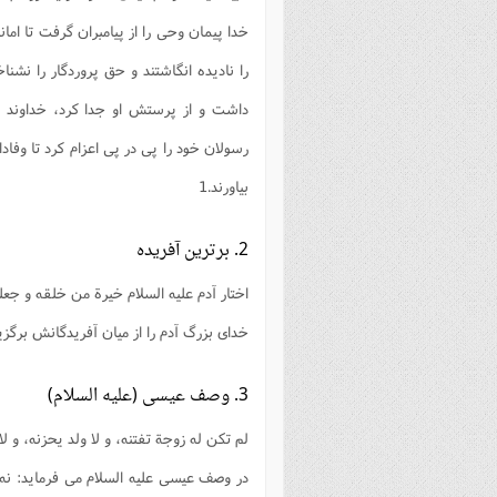
فصل 
خدا پيمان وحى را از پيامبران گرفت تا اما
علوم
را ناديده انگاشتند و حق پروردگار را نشنا
خ
داشت و از پرستش او جدا كرد، خداوند پي
رسولان خود را پى در پى اعزام كرد تا وفاد
بیاورند.1
2. برترين آفريده
اختار آدم عليه السلام خيرة من خلقه و جعله
خداى بزرگ آدم را از ميان آفريدگانش برگزيد
3. وصف عيسى (عليه السلام)
لم تكن له زوجة تفتنه، و لا ولد يحزنه، و لا
در وصف عيسى عليه السلام مى فرمايد: نه 