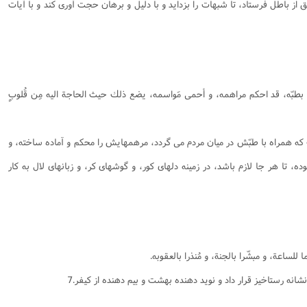
ق از باطل فرستاد، تا شبهات را بزدايد و با دليل و برهان حجت آورى كند و با آيات
ر بطبّه، قد احكم مراهمه، و أحمى مَواسمه، يضع ذلك حيث الحاجة اليه مِن قُلوبٍ
ت كه همراه با طبّش در ميان مردم می ‌گردد، مرهمهايش را محكم و آماده ساخته، و
ه، تا هر جا لازم باشد، در زمينه دلهاى كور، و گوشهاى كر، و زبانهاى لال به كار
 للساعة، و مبشّرا بالجنة، و مُنذرا بالعقوبه.
نشانه رستاخيز قرار داد و نويد دهنده بهشت و بيم دهنده از كيفر.7