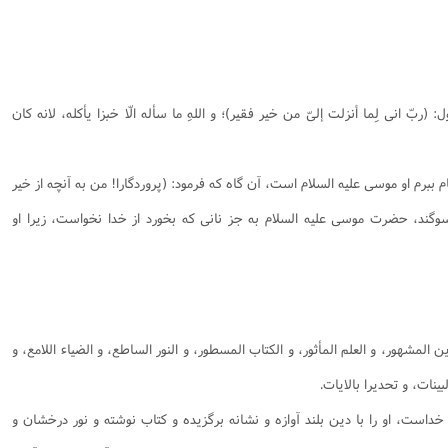
ربّ انى لِما أنزلت إلىّ من خير فقير)؛ و اللهِ ما سأله الّا خبزا يأكله، لانه كان
ام ببرم او موسى عليه السلام است، آن گاه كه فرمود: (پروردگارا! من به آنچه از خير
 سوگند، حضرت موسى عليه السلام به جز نانى كه بخورد از خدا نخواست، زيرا او
المشهور، و العلم المأثور، و الكتاب المسطور، و النور الساطع، و الضياء اللامع، و
بينات، و تحديرا بالايات.
است، او را با دين بلند آوازه و نشانه برگزيده و كتاب نوشته و نور درخشان و