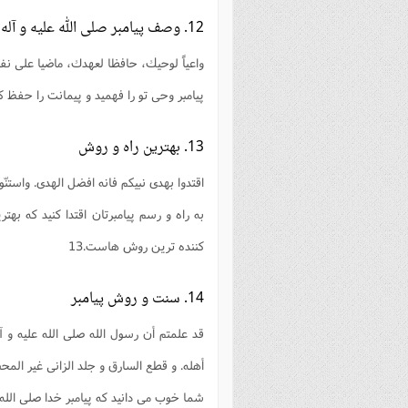
12. وصف پيامبر صلى الله عليه و آله
واعياً لوحيك، حافظا لعهدك، ماضيا على نفا
پيامبر وحى تو را فهميد و پيمانت را حفظ كر
13. بهترين راه و روش
اقتدوا بهدى نبيكم فانه افضل الهدى. واستنّو
به راه و رسم پيامبرتان اقتدا كنيد كه ب
كننده ترين روش هاست.13
14. سنت و روش پيامبر
قد علمتم أن رسول الله صلى الله عليه و آ
أهله. و قطع السارق و جلد الزانى غير الم
شما خوب مى دانيد كه پيامبر خدا صلى الله