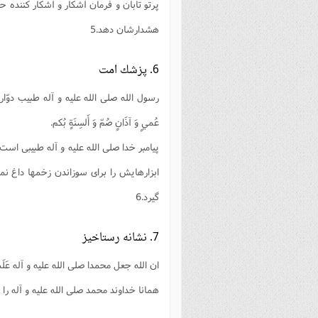
پرتو تابان و فرمان آشكار و آشكار كننده ح
هشدارشان دهد.5
6. پزشك امت
رسول الله صلى الله عليه و آله طبيب دوّا
عُميٍ وَ آذَانٍ صُمّ وَ أَلسِنَةٍ بُكم‌.
پيامبر خدا صلى الله عليه و آله طبيبى اس
ابزارهايش را براى سوزاندن زخمها داغ نمود
گيرد.6
7. نشانه رستاخيز
ان الله جعل محمدا صلى الله عليه و آله عَلَما
همانا خداوند محمد صلى الله عليه و آله را 