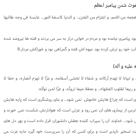
 من الامم، و اعتزام من الفتن... و الدنيا كاسفة النور... عابسة فى وجه طالبها
ود پيامبرى نيامده بود و مردم در خوابى دراز به سر مى بردند و فتنه ها نيرومند شده
طالب خود رو ترش كرده بود. ميوه اش فتنه و گمراهى بود و خوراكش مردار.8
 و تبيانا لا تهدم أركانه. و شفاء لا تخشى أسقامه، و عزّا لا تهزم أنصاره، و حقا لا
ربيعا لقلوب الفقهاء... و معقلا منيعا ذروتُه، و عزّا لمن تولّاه.
 نورى است كه چراغ هايش خاموش ‍ نمى شود... و بناى روشنگرى است كه پايه هايش
 ترس از بيمارى هاى آن نمى رود و عزتى است كه هوادارنش شكست نمى خورند و
شود... خداوند آن را سيراب كننده عطش دانشوران قرار داده است و بهر دل هاى
ست تسخير ناپذير است و براى كسى كه آن را سرپرست خود گيرد مايه عزت مى