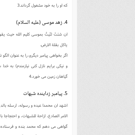
كه او را به خود مشغول گرداند.3
4. زهد موسى (عليه السلام)
ان شئتَ ثنّيتُ بموسى كليم الله حيث يقول: (
ياكل بقلة الارض.
اگر بخواهى پيامبر دیگرى را به عنوان الگو ن
و نيكى برايم نازل کنى نيازمندم) به خدا
گياهان زمين مى خورد.4
5. پيامبر زداينده شبهات
اشهد ان محمدا عبده و رسوله، ارسله بالدين 
الامر الصادع، ازاحة للشبهات، و احتجاجا بال
گواهى مى دهم كه محمد بنده و فرستاده خد