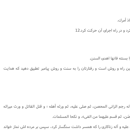
ذ أمرك.
د و در راه اجراى آن حركت كرد.12
ا بسنته فانها اهدى السنن.
هترين راه و روش است و رفتارتان را به سنت و روش پيامبر تطبيق دهيد كه هدايت
له رجم الزانى المحصن، ثم صلى عليه، ثم ورثه أهله ؛ و قتل القاتل و ورث ميراثه
حصَن، ثم قسم عليهما من الفىء، و نكحا المسلمات.
 عليه و آله زناكارى را كه همسر داشت سنگسار كرد، سپس بر مرده اش نماز خواند