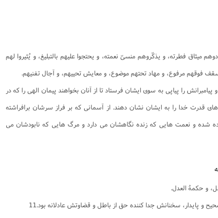
دوهم ميثاق فطرته، و يذكّروهم منسىّ نعمته، و يحتجوا عليهم بالتبليغ، و يُثيروا لهم
قف فوقهم مرفوع، و مهاد تحتهم موضوع، و معايش تحييهم، و آجال تفنيهم.
پيامبرانش را پياپى به سوى ايشان فرستاد تا از آنان بخواهند پيمان الهى را كه در
هاى قدرت خدا را به ايشان نشان دهند. از آسمانى كه بر فراز سرشان برافراشته
ده شده و نعمت هايى كه زنده نگاهشان مى دارد و مرگ هايى كه نابودشان مى
ل، و حكمهُ العدل.
يح و پايدار، سخنانش جدا كننده حق از باطل و قضاوتش عادلانه بود.11