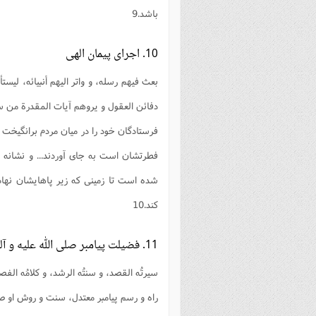
باشد.9
10. اجراى پيمان الهى
بعث فيهم رسله، و واتر اليهم أنبيائه، ليستأ
دفائن العقول و يروهم آيات المقدرة من س
فرستادگان خود را در ميان مردم برانگيخت و 
فطرتشان است به جاى آوردند... و نشانه 
شده است تا زمينى كه زير پاهايشان نها
كند.10
11. فضيلت پيامبر صلى الله عليه و آله
سيرتُه القصد، و سنتُه الرشد، و كلامُه الفص
راه و رسم پيامبر معتدل، سنت و روش او صح