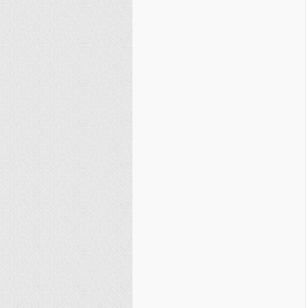
نصیریه (شیعی)
سایر فرق شیعی