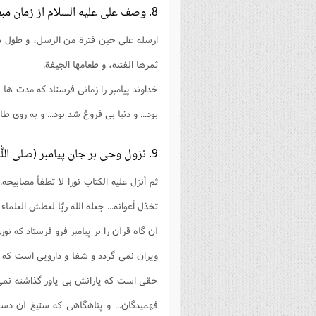
8. وصف على عليه السلام از زمان مبعوث شدن پيامبر اعظم
ارسله على حين فترة من الرسل، و طول هجعة
ثمرها الفتنه، و طعامها الجيفة.
خداوند پيامبر را زمانى فرستاد كه مدت ها ب
بود... و دنيا بى فروغ شد بود... و به روى 
9. نزول وحى بر جان پيامبر (صلى الله عليه و آله)
ثم أنزل عليه الكتاب نورا لا تطفأ مصابيحه..
تخذل أعوانه... جعله الله ريّا لعطش العلماء و 
آن گاه قرآن را بر پيامبر فرو فرستاد كه
ويران نمى گردد و شفا و دارويى است كه
حقى است كه يارانش بى ياور گذاشته نمى 
فهميدگان... و پناهگاهى كه ستيغ آن د