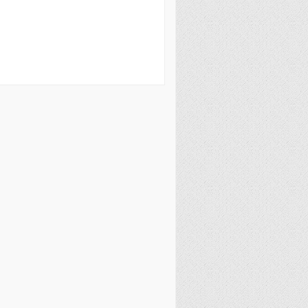
فصل 
علوم
خ