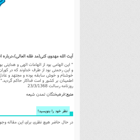
بانک پژوهشگران وفرهیختگان
مهدویت
زندگی نامه فرهیختگان
مد
دی
مقام
کارب
ذکر 
اخبار
فرهنگی
معرفی پژوهشگران
آداب و احکام اصناف
ا
ویژگ
مقال
ذکر 
معرفی سایت ها
عمومی
حوزه و دانشگاه
پایگاه های علمی
فرق 
راه 
تعاو
مهار
ذکر 
اطلاعیه
فقه
اعتقادی
پایگاه های مذهبی
ا
توبه
روش 
ذکر 
اخلاق
سیاسی
پایگاههای عقائد
عل
اهتم
ذکر 
آیت الله مهدوی کنی(مد ظله العالی)،‌درباره ا
اجتماعی
پایگاههای فرهنگی
عل
مجموعه پرسش ها و پاسخ ها
ذکر 
" این الهامی بود از الهامات الهی و هدایتی 
جامعه
پایگاههای جامع موضوعات
ف
ذکر 
و این رحمتی بود از طرف خداوند که در کوران ا
خوشنام و خوش سابقه بوده و مجتهد و عادل ا
اخبار عمومی
پایگاههای اندیشمندان اسلام
ک
ذکر
اطمینان بر کشور و امت فداکار حاکم گردید."
روزنامه رسالت 23/3/1368
خبرگزاری ها
پایگاه های پاسخ گویی به سوا
فق
منبع:
فرهیختگان تمدن شیعه
پایگاه های پاسخ گویی به احک
پایگاه های تاریخی
منت
نظر خود را بنویسید!
پایگاه های آموزشی
ا
در حال حاضر هیچ نظری برای این مقاله وجود 
فصل 
فصلن