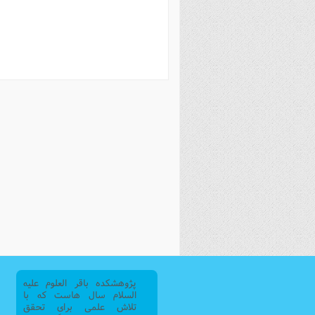
فصل 
علوم
خ
پژوهشکده باقر العلوم علیه
السلام سال هاست که با
تلاش علمی برای تحقق