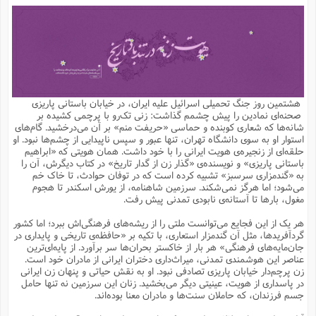
م
ق
ت
تقویم عبادی
ن
ق
م
ک
م
م
ن
ت
ق
ا
ت
ن
ق
چند رسانه ای
ت
ش
ع
و
ق
ا
م
س
ا
ا
چ
ق
ت
احادیث
ن
ق
ا
ا
و
ج
ا
پ
ر
ف
ش
ق
م
ب
ا
م
ا
ت
ا
ن
هشتمین روز جنگ تحمیلی اسرائیل علیه ایران، در خیابان باستانی پاریزی
ق
و
فرهنگ علوم انسانی و اسلامی
ا
ن
ا
ع
ن
و
صحنه‌ای نمادین را پیش چشمم گذاشت: زنی تک‌رو با پرچمی کشیده بر
ف
ا
ا
م
س
ق
آ
ا
س
شانه‌ها که شعاری کوبنده‌ و حماسی «حریفت منم» بر آن می‌درخشید. گام‌های
ت
ف
و
ش
پ
ق
ا
ا
ا
س
ت
ویترین
استوار او به سوی دانشگاه تهران، تنها عبور و سپس ناپیدایی از چشم‌ها نبود. او
ع
ق
م
س
ب
و
ت
آ
ز
آ
حلقه‌ای از زنجیره‌ی هویت ایرانی را با خود داشت. همان هویتی که «ابراهیم
ح
و
ح
ت
ا
ا
ه
س
و
باستانی پاریزی» و نویسنده‌ی «گذار زن از گدار تاریخ» در کتاب‌ دیگرش، آن را
د
ق
آ
ت
ا
ق
یادداشت‌ها
ن
م
و
و
و
ا
به «گندمزاری سرسبز» تشبیه کرده‌ است که در توفان حوادث، تا خاک خم
ق
ف
د
ش
ن
می‌شود؛ اما هرگز نمی‌شکند. سرزمین شاهنامه، از یورش اسکندر تا هجوم
ه
ف
ق
ر
ح
و
ا
ع
آ
ت
ص
مغول، بارها تا آستانه‌ی نابودی تمدنی پیش رفت.
تست
ه
ه
ش
ق
آ
ف
د
س
ا
ع
م
ق
ق
خ
ر
ا
و
ش
ک
ج
ص
هر یک از این فجایع می‌توانست ملتی را از ریشه‌های فرهنگی‌اش ببرد؛ اما کشور
م
ف
ق
آ
ه
ف
ش
ه
آ
ب
س
ق
ت
ق
ک
ن
گردآفریدها، مثل آن گندمزار استعاری، با تکیه بر «حافظه‌ی تاریخی و پایداری در
ه
م
ع
ق
ا
ت
و
م
ص
جان‌مایه‌های فرهنگی» هر بار از خاکستر بحران‌ها سر برآورد. از پایه‌ای‌ترین
ا
ت
ذ
ت
آ
م
م
ا
م
ع
ت
ا
م
عناصر این هوشمندی تمدنی، میراث‌داری دختران ایرانی از مادران خود است.
ن
ف
ا
ز
ع
ا
س
و
ق
زن پرچم‌دار خیابان پاریزی تصادفی نبود. او به نقش حیاتی و پنهان زن ایرانی
ت
م
ت
ن
م
س
و
ا
ح
م
ر
ن
ق
م
در پاسداری از هویت، عینیتی دیگر می‌بخشید. زنان این سرزمین نه تنها حامل
خ
ر
ت
م
ا
ا
ف
ن
پ
ا
ر
ز
ا
جسم فرزندان، که حاملان سنت‌ها و مادران معنا بوده‌اند.
و
م
آ
د
م
ق
ا
ه
ص
(
ا
س
ق
ر
ا
م
ت
س
ا
ا
د
ف
ن
م
ا
ا
خ