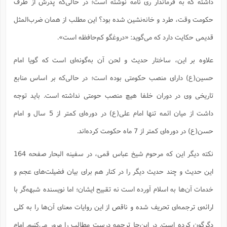
داشته که به فرماندار ری نامه نوشته است؛ ‌در حالی‌که پدرش از طرف
حکومت وقت، طرد و خانه‌نشین شده بود؟ این مطلب از همان ضرب‌المثل
قدیمی حکایت دارد که می‌گوید: ‌«دروغگو کم‌حافظه است».
علاوه بر این، ساختار حدیث و لحن آن به‌گونه‌ای است که گویا امام
حسین(ع) دارای منصب حکومتی بوده است؛ در حالی‌که بر اساس منابع
تاریخی وی در دوران خلفا هیچ منصب حومتی نداشته است. باید توجه
داشت از میان ائمه تنها امام علی(ع) در دوره‌ای کمتر از 5 سال و امام
حسن(ع) در دوره‌ای کمتر از 7 ماه حکومت کرده‌اند.
نکته دیگر این که مرحوم شیخ عباس قمی، در سفینه البحار صفحه 164
این حدیث و چند حدیث دیگر را در کنار هم برای بیان فضیلت‌های عجم و
خدمات آن‌ها به اسلام آورده است نه تقبیح ایشان؛ اما نویسنده شبهه‌گر با
ارائه‌ی ترجمه‌ای تحریف شده و ناقص از این روایات معنای آن‌ها را به کلی
دگرگون کرده است. در این‌جا ترجمه درست مطالب را مرور می‌کنیم. امام