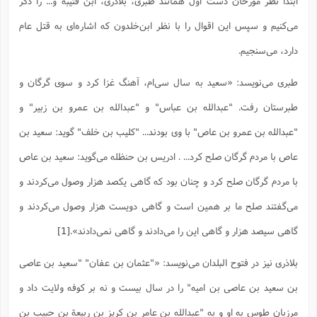
ابتدا نظر مورخان دست اول همانند طبری، بلاذری، ابن قتیبه و... را ذکر
س
م
ع
ف
ق
م
(
ه
ع
ع
ش
ز
م
ر
ش
می‌کنیم و سپس این اقوال را با نظر ابن‌خلدون که اشاره‌ای به قتل عام
پ
ا
ا
ا
ق
ح
ف
ت
گ
ع
ق
د
پ
ف
دارد، می‌سنجیم.
خ
(
ذ
ب
ت
ا
ش
م
ح
ع
ش
م
ع
س
2
م
ا
طبری می‌نویسد: «سعید به سال سى‌ام، آهنگ غزا کرد و سوى گرگان و
ا
خ
ت
خ
آ
م
ف
ق
ح
پ
ص
پ
د
ن
و
(
طبرستان رفت. "عبدالله بن عباس" و "عبدالله بن عمرو بن زبیر" و
آ
ه
ع
م
ش
ت
ت
د
پ
ج
ا
2
"عبدالله بن عمرو بن عاص" با وى بودند... "کلیب بن خلف" گوید: سعید بن
ا
ت
ی
گ
ش
ف
ا
(
ذ
عاص با مردم گرگان صلح کرد... . ادریس بن حنظله مى‌گوید: سعید بن عاص
ب
ش
م
ح
م
ا
ا
م
ا
م
با مردم گرگان صلح کرد و چنان بود که گاهى یکصد هزار وصول مى‌کردند و
ب
ا
ش
و
(
ف
م
ش
ف
ن
مى‌گفتند صلح ما بر همین است و گاهى دویست هزار وصول مى‌کردند و
م
پ
ع
و
ا
ت
ف
ه
ع
ا
(
ف
گاهى سیصد هزار و گاهى این را مى‌دادند و گاهى نمى‌دادند».
[1]
ت
ت
ق
ن
ح
ذ
غ
ش
م
بلاذری نیز در فتوح البلدان می‌نویسد: «"عثمان بن عفان" "سعید بن عاصى
ب
پ
ت
م
(
د
م
ه
ا
ت
بن سعید بن عاصى بن امیه" را در سال بیست و نه بر کوفه ولایت داد و
ف
ح
س
آ
و
ر
ش
ن
ع
ف
مرزبان طوس به او و به "عبدالله بن عامر بن کریز بن ربیعة بن حبیب بن
ع
م
د