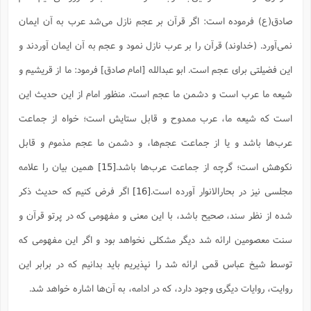
صادق(ع) فرموده است: اگر قرآن بر عجم نازل می‌شد عرب به آن ایمان
نمی‌آورد. (خداوند) قرآن را بر عرب نازل نمود و عجم به آن ایمان آوردند و
این فضیلتی برای عجم است. ابو عبدالله [امام صادق] فرمود: ما از قریشیم و
شیعه ما عرب است و دشمن ما عجم است. منظور امام از این حدیث این
است که شیعه ما، عرب ممدوح و قابل ستایش است؛ خواه از جماعت
عرب‌ها باشد و یا از جماعت عجم‌ها، و دشمن ما عجم مذموم و قابل
نکوهش است؛ گرچه از جماعت عرب‌ها باشد.
[15]
همین بیان را علامه
مجلسی نیز در بحارالانوار آورده است.
[16]
اگر فرض کنیم که حدیث ذکر
شده از نظر سند، صحیح باشد، با این معنی و مفهومی که در پرتو قرآن و
سنت معصومین ارائه شد دیگر مشکلی نخواهد بود و اگر این مفهومی که
توسط شیخ عباس قمی ارائه شد را نپذیریم باید بدانیم که در برابر این
روایت، روایات دیگری وجود دارد، که در ادامه، به آن‌ها اشاره خواهد شد.