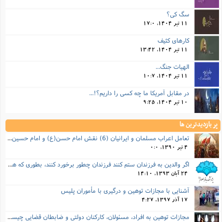
سگ کی؟
11 تیر 1404, 17:0
کارهای کثیف
11 تیر 1404, 13:42
الهیات جنگ...
11 تیر 1404, 10:7
در مقابل آمریکا ما چه کسی را داریم؟!...
10 تیر 1404, 9:25
پر بازدیدترین ها
تعامل اعراب مسلمان و ایرانیان (6) نقش امام حسن(ع) و امام حسین(ع) در فتح ایران
4 تیر 1390, 0:0
اگر والدین به فرزندان ستم کنند فرزندان چطور برخورد کنند، بطوری که هم موجب ناراحتی آنها نشود و هم بتوانند آنها را امر به معروف و نهی از منکر کنند، و اگر نصیحت تأثیر نداشت چطور باید با آنها برخورد کرد؟
24 آبان 1393, 14:10
آشنایی با مجازات توهین و درگیری با مأموران پلیس
17 آذر 1397, 4:27
مجازات‌ توهین به افراد، مسئولان، کارکنان دولتی و ضابطان قضایی چیست؟