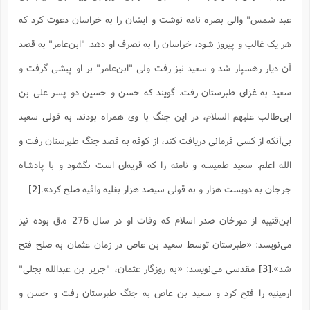
ت
ا
ا
ف
ح
ت
عبد شمس" والى بصره نامه نوشت و ایشان را به خراسان دعوت کرد که
ت
س
ن
ج
ذ
ق
ش
م
هر یک غالب و پیروز شود، خراسان را به تصرف او دهد. "ابن‌عامر" به قصد
و
م
م
س
م
ج
(
ا
آن دیار رهسپار شد و سعید نیز رفت ولى "ابن‌عامر" بر او پیشى گرفت و
و
ج
ش
ح
چ
م
سعید به غزاى طبرستان رفت. گویند که حسن و حسین دو پسر على بن
ع
س
ف
خ
(
ا
ف
ن
ابى‌طالب علیهم السلام، در این جنگ با وى همراه بودند. به قولى سعید
ن
ت
م
ذ
بى‌آنکه از کسى فرمانى دریافت کند، از کوفه به قصد جنگ طبرستان رفت و
م
ت
م
م
ک
الله اعلم. سعید طمیسه و نامنه را که قریه‌اى است بگشود و با پادشاه
ا
ش
(
ه
ش
پ
جرجان به دویست هزار و به قولى سیصد هزار بغلیه وافیه صلح کرد».
[2]
ع
ا
چ
و
ا
و
ع
ش
ابن‌قتیبه از مورخان صدر اسلام که وفات او در سال 276 ه.ق بوده نیز
پ
(
ف
ذ
ف
ن
می‌نویسد: «طبرستان توسط سعید بن عاص در زمان عثمان به صلح فتح
م
ز
ن
ت
ا
(
م
شد».
[3]
مقدسی می‌نویسد: «به روزگار عثمان، "جریر بن عبدالله بجلى"
ت
ح
م
ا
ارمینیه را فتح کرد و سعید بن عاص به جنگ طبرستان رفت و حسن و
ع
(
ع
ش