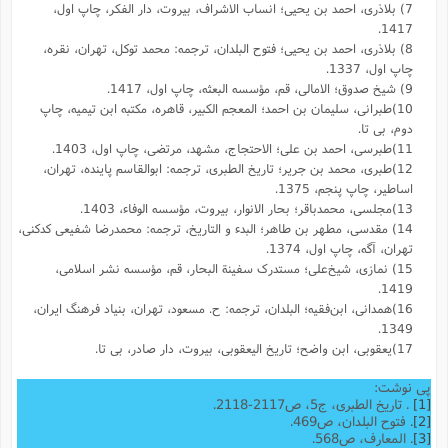
7) بلاذری، احمد بن یحیی؛ انساب الاشراف، بیروت، دار الفکر، چاپ اول،
1417.
8) بلاذری، احمد بن یحیی؛ فتوح البلدان، ترجمه: محمد توکل، تهران، نقره،
چاپ اول، 1337.
9) شیخ صدوق؛ الامالی، قم، مؤسسه البعثه، چاپ اول، 1417.
10)طبرانی، سلیمان بن احمد؛ المعجم الکبیر، قاهره، مکتبه ابن تیمیه، چاپ
دوم، بی تا.
11)طبرسی، احمد بن علی؛ الاحتجاج، مشهد، مرتضی، چاپ اول، 1403.
12)طبری، محمد بن جریر؛ تاریخ الطبری، ترجمه: ابوالقاسم پاینده، تهران،
اساطیر، چاپ پنجم، 1375.
13)مجلسی، محمدباقر؛ بحار الانوار، بیروت، مؤسسه الوفاء، 1403.
14) مقدسى، مطهر بن طاهر؛ البدء و التاریخ، ترجمه: محمد‌رضا شفیعى کدکنى،
تهران، آگه، چاپ اول، 1374.
15) نمازی، شیخ‌علی؛ مستدرک سفینة البحار، قم، مؤسسه نشر اسلامی،
1419.
16)همدانی، ابن‌فقیه؛ البلدان، ترجمه: ح. مسعود، تهران، بنیاد فرهنگ ایران،
1349.
17)یعقوبى، ابن واضح؛ تاریخ الیعقوبى، بیروت، دار صادر، بی تا.
پی نوشت:
[1]
. تاریخ الطبری، ج5، ص2117-2118.
[2]
. فتوح البلدان، ص469.
[3]
. المعارف، ص568.