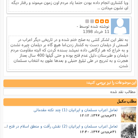
ویا کشتاری انجام داده بودن حتما یاد مردم اون زمون میموند و رفتار دیگه
ای نشون میدادن ...
نوشته شده توسط
-
11 خرداد 1398
به نظر این لشکر کشی به صلح ختم شده و در تاریخی دیگر اعراب در
قسمتی از دیلمان دست به کشتار زدن.اما هیچ گاه بر دیلمان چیره نشدن
و به خراج که هر ازگاهی داده نمیشد بسنده کردن که البته مقاومت مردم
دیلمان و طبرستان دلیل عدم فتح بوده و حتی گیلها 400 سال بعداز
هجرت و به تدریج در طی تبلیغ حنبلی و بعدها علوی به انتخاب مسلمان
شدن.
این موضوعات را نیز بررسی کنید:
مطالب نقد شده
مطلب مکمل
تعامل اعراب مسلمان و ایرانیان (1) چند نکته مقدماتی
31 فروردین 1397, 12:12
تعامل اعراب مسلمان و ایرانیان (2) نقش رأفت و منطق اسلام در فتح ایران
31 فروردین 1397, 12:40