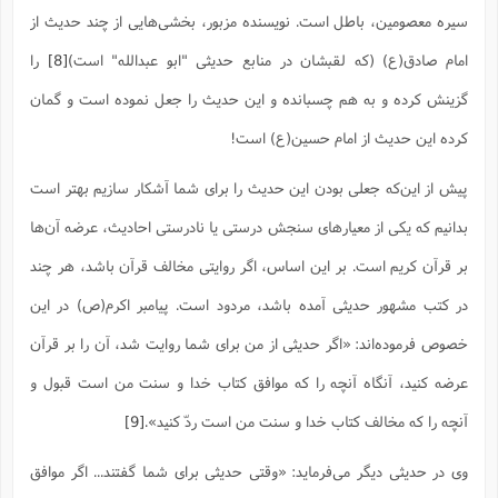
سیره معصومین، باطل است. نویسنده مزبور، بخشی‌هایی از چند حدیث از
امام صادق(ع) (که لقبشان در منابع حدیثی "ابو عبدالله" است)
[8]
را
گزینش کرده و به هم چسبانده و این حدیث را جعل نموده است و گمان
کرده این حدیث از امام حسین(ع) است!
پیش از این‌که جعلی بودن این حدیث را برای شما آشکار سازیم بهتر است
بدانیم که یکی از معیارهای سنجش درستی یا نادرستی احادیث، عرضه آن‌ها
بر قرآن کریم است. بر این اساس، اگر روایتی مخالف قرآن باشد، هر چند
در کتب مشهور حدیثی آمده باشد، مردود است. پیامبر اکرم(ص) در این
خصوص فرموده‌اند: «اگر حدیثى از من براى شما روایت شد، آن را بر قرآن
عرضه کنید، آنگاه آنچه را که موافق کتاب خدا و سنت من است قبول و
آنچه را که مخالف کتاب خدا و سنت من است ردّ کنید».‌
[9]
وی در حدیثی دیگر می‌فرماید: «وقتی حدیثی برای شما گفتند... اگر موافق