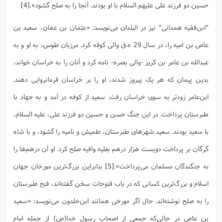
حسین دو فرزند على علیهم السلام با او بودند. آنجا را به صلح گشود».
[4]
ا
ش
و
ف
(
ذ
"ابن‌فقیه همدانی" نیز در البلدان می‌نویسد: «عثمان بن عفان، سعید بن
ن
م
م
غ
عاص بن امیه را، در سال 29 ه.ق والى کوفه کرد. مرزبان طوس، به او و به
م
م
(
عبدالله بن عامر بن کریز -والى بصره- نامه کرد و آنان را به خراسان خواند،
ش
ب
بدین پیمان که هر یک پیروز شدند، او را بر خراسان فرمانروایى دهند.
ه
(
و
ابن‌عامر زودتر به سوى خراسان رفت. سعید از کوفه در آمد و به جهاد با
ن
ا
ف
ح
طبرستان پرداخت. در این جنگ حسن و حسین دو فرزند على، علیه السلام،
م
(
با سعید بودند. سعید شهرهاى طبرستان، طمیش و نامیه را گشود، و با شاه
م
ن
گرگان بر پرداخت دویست هزار درهم بغلیه‌ وافیه صلح کرد. او آن درهم‌ها را
ش
(
د
به جنگندگان مسلمان مى‌پرداخت».
[5]
بنابراین بزرگ‌ترین مورخان جهان
س
ف
ف
م
اسلام و بزرگ‌ترین کسانی که در باب فتوحات سخن گفته‌اند، فتح طبرستان
ش
م
را به صلح نوشته‌اند. حال اگر مورخی همانند ابن‌خلدون می‌نویسد: «سعید
بن عاص در حالی‌که جمعی از اصحاب رسول خدا(ص) از جمله امام