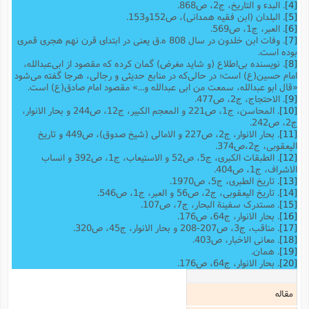
[4]
. البدء و التاریخ، ج2، ص868.
[5]
. البلدان (ابن فقیه همدانی)، ص152و153.
[6]
. العبر، ج1، ص569.
[7]
. وفات ابن خلدون در سال 808 ه.ق یعنی در ابتدای قرن نهم هجری قمری
بوده است.
[8]
. نویسنده بی‌اطلاع (و شاید مغرض) گمان کرده که مقصود از ابی‌عبدالله،
امام حسین(ع) است؛ در حالی‌که در منابع حدیثی و رجالی، هرجا گفته می‌شود
«قال ابو عبدالله، سمعت من ابی عبدالله و...» مقصود امام صادق(ع) است.
[9]
. الاحتجاج، ج2، ص477.
[10]
. المحاسن، ج1، ص221 و المعجم الکبیر، ج12، ص244 و بحار الانوار،
ج2، ص242.
[11]
. بحار الانوار، ج2، ص227 و الامالی (شیخ صدوق)، ص449 و تاریخ
الیعقوبى، ج‌2،ص374.
[12]
. الطبقات الکبری، ج5، ص52 و الاستیعاب، ج1، ص392 و انساب
الاشراف، ج1، ص404.
[13]
. تاریخ الطبری، ج5، ص1970.
[14]
. تاریخ الیعقوبی،‌ ج2، ص56 و العبر، ج1، ص546.
[15]
. مستدرک سفینة البحار، ج7، ص107.
[16]
. بحار الانوار، ج64، ص176.
[17]
. مناقب، ج3، ص207-208 و بحار الانوار، ج45، ص320.
[18]
. معانی الاخبار، ص403.
[19]
. همان.
[20]
. بحار الانوار، ج64، ص176.
مقاله