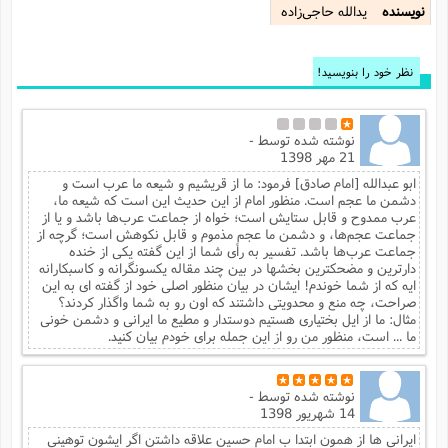
نویسنده
یدالله حاجی‌زاده
نظر خود را بنویسید!
نوشته شده توسط
-
21 مهر 1398
ابو عبدالله [امام صادق] فرمود: ما از قریشیم و شیعه ما عرب است و
دشمن ما عجم است. منظور امام از این حدیث این است که شیعه ما،
عرب ممدوح و قابل ستایش است؛ خواه از جماعت عرب‌ها باشد و یا از
جماعت عجم‌ها، و دشمن ما عجم مذموم و قابل نکوهش است؛ گرچه از
جماعت عرب‌ها باشد. تفسیر به رأی شما از این گفته یکی از خنده
دارترین و مضحکترین بخشها در بین چند مقاله یکسونگرانه و کاسبکارانه
ایه که از شما خوندم! ایشان در بیان منظور اصلی خود از گفته ای به این
صراحت، چه منع و محدویتی داشتند که اون رو به شما واگذار کردند؟
مثال: ما از ایل بختیاری هستیم دوستدار و مطیع ما ایرانی و دشمن خونی
ما ... است، منظور من رو از این جمله برای خودم بیان کنید.
نوشته شده توسط
-
14 شهریور 1398
ایرانی ها از همون ابتدا ب امام حسین علاقه داشتن اگر ایشون توهینی