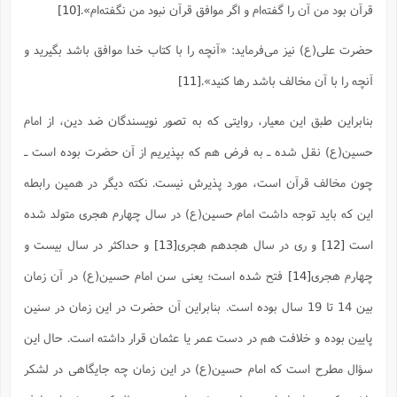
قرآن بود من آن را گفته‌ام و اگر موافق قرآن نبود من نگفته‌ام‌».
[10]
حضرت علی(ع) نیز می‌فرماید: «آنچه را با کتاب خدا موافق باشد بگیرید و
آنچه را با آن مخالف باشد رها کنید».
[11]
بنابراین طبق این معیار، روایتی که به تصور نویسندگان ضد دین، از امام
حسین(ع) نقل شده ـ به فرض هم که بپذیریم از آن حضرت بوده است ـ
چون مخالف قرآن است، مورد پذیرش نیست. نکته دیگر در همین رابطه
این که باید توجه داشت امام حسین(ع) در سال چهارم هجری متولد شده
است
[12]
و ری در سال هجدهم هجری
[13]
و حداکثر در سال بیست و
چهارم هجری
[14]
فتح شده است؛ یعنی سن امام حسین(ع) در آن زمان
بین 14 تا 19 سال بوده است. بنابراین آن حضرت در این زمان در سنین
پایین بوده و خلافت هم در دست عمر یا عثمان قرار داشته است. حال این
سؤال مطرح است که امام حسین(ع) در این زمان چه جایگاهی در لشکر