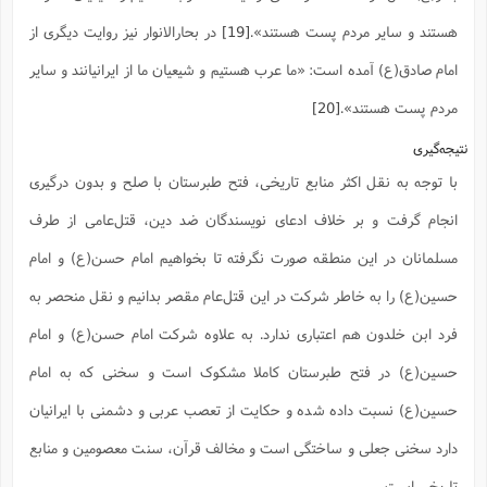
هستند و سایر مردم پست هستند».
[19]
در بحارالانوار نیز روایت دیگری از
امام صادق(ع) آمده است: «ما عرب هستیم و شیعیان ما از ایرانیانند و سایر
مردم پست هستند».
[20]
نتیجه‌گیری
با توجه به نقل اکثر منابع تاریخی، فتح طبرستان با صلح و بدون درگیری
انجام گرفت و بر خلاف ادعای نویسندگان ضد دین، قتل‌عامی از طرف
مسلمانان در این منطقه صورت نگرفته تا بخواهیم امام حسن(ع) و امام
حسین(ع) را به خاطر شرکت در این قتل‌عام مقصر بدانیم و نقل منحصر به
فرد ابن خلدون هم اعتباری ندارد. به علاوه شرکت امام حسن(ع) و امام
حسین(ع) در فتح طبرستان کاملا مشکوک است و سخنی که به امام
حسین(ع) نسبت داده شده و حکایت از تعصب عربی و دشمنی با ایرانیان
دارد سخنی جعلی و ساختگی است و مخالف قرآن، سنت معصومین و منابع
تاریخی است.