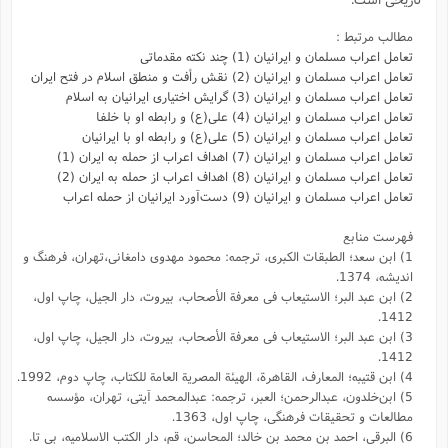
مطالب مرتبط :
تعامل اعراب مسلمان و ایرانیان (1) چند نکته مقدماتی
تعامل اعراب مسلمان و ایرانیان (2) نقش رأفت و منطق اسلام در فتح ایران
تعامل اعراب مسلمان و ایرانیان (3) گرایش اختیاری ایرانیان به اسلام
تعامل اعراب مسلمان و ایرانیان (4) علی(ع) و رابطه او با خلفا
تعامل اعراب مسلمان و ایرانیان (5) علی(ع) و رابطه‌ او با ایرانیان
تعامل اعراب مسلمان و ایرانیان (7) اهداف اعراب از حمله به ایران (1)
تعامل اعراب مسلمان و ایرانیان (8) اهداف اعراب از حمله به ایران (2)
تعامل اعراب مسلمان و ایرانیان (9) دست‌آورد ایرانیان از حمله اعراب
فهرست منابع
1) ابن سعد؛ الطبقات الکبری، ترجمه: محمود مهدوی دامغانی،تهران، فرهنگ و
اندیشه، 1374.
2) ابن عبد البر؛ الاستیعاب فى معرفة الأصحاب، بیروت، دار الجیل، چاپ اول،
1412.
3) ابن عبد البر؛ الاستیعاب فى معرفة الأصحاب، بیروت، دار الجیل، چاپ اول،
1412.
4) ابن قتیبه؛ المعارف، القاهرة، الهیئة المصریة العامة للکتاب، چاپ دوم، 1992.
5) ابن‌خلدون، عبدالرحمن؛ العبر، ترجمه: عبد‌المحمد آیتی، تهران، مؤسسه
مطالعات و تحقیقات فرهنگی، چاپ اول، 1363.
6) البرقی، احمد بن محمد بن خالد؛ المحاسن،‌ قم،‌ دار الکتب الاسلامیه، بی تا.