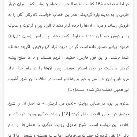
در ادامه صفحه 164 کتاب سفینه البحار می‌خوانیم: زمانی که اسیران دربار
فارس را به مدینه وارد گردیدند، عمر بن خطاب خواست که زنان آنان را به
فروش رساند و مردان آن‌ها را برده قرار دهد تا افراد پیر و فرتوت و ضعیف
را بر دوش خود قرار دهند و طواف کعبه دهند. پس امیر مؤمنان علی(ع)
فرمود: پیامبر دستور داده است گرامی دارید افراد کریم قوم را اگرچه مخالف
شما باشند، و این قوم فارس، حکیمان کریم هستند و با ما صلح پیشه
کردند و رغبت در دین اسلام نمودند. پس آن‌ها را در راه خدا، آزاد
می‌نماییم. این حق من و حق بنی‌هاشم است. در مناقب ابن شهر آشوب
نیز همین مطلب ذکر شده است.
[17]
علاوه بر این، در مقابل روایتِ: «نحن من قریش...» که اصل آن را شیخ
صدوق در معانی الاخبار نقل کرده،
[18]
روایات دیگری وجود دارد که بر
خلاف این روایت است. شیخ صدوق روایت دیگری را همان‌جا از امام
باقر(ع) نقل کرده که حضرت می‌فرماید: «ما عرب هستیم و شیعیان ما از ما