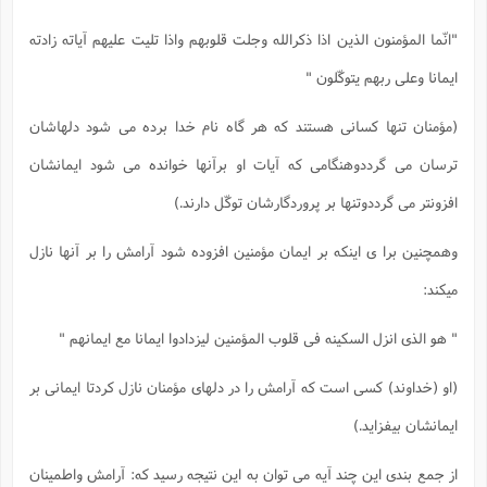
"انّما المؤمنون الذین اذا ذکرالله وجلت قلوبهم واذا تلیت علیهم آیاته زادته
ایمانا وعلی ربهم یتوکّلون "
(مؤمنان تنها کسانی هستند که هر گاه نام خدا برده می شود دلهاشان
ترسان می گرددوهنگامی که آیات او برآنها خوانده می شود ایمانشان
افزونتر می گرددوتنها بر پروردگارشان توکّل دارند.)
وهمچنین برا ی اینکه بر ایمان مؤمنین افزوده شود آرامش را بر آنها نازل
میکند:
" هو الذی انزل السکینه فی قلوب المؤمنین لیزدادوا ایمانا مع ایمانهم "
(او (خداوند) کسی است که آرامش را در دلهای مؤمنان نازل کردتا ایمانی بر
ایمانشان بیفزاید.)
از جمع بندی این چند آیه می توان به این نتیجه رسید که: آرامش واطمینان