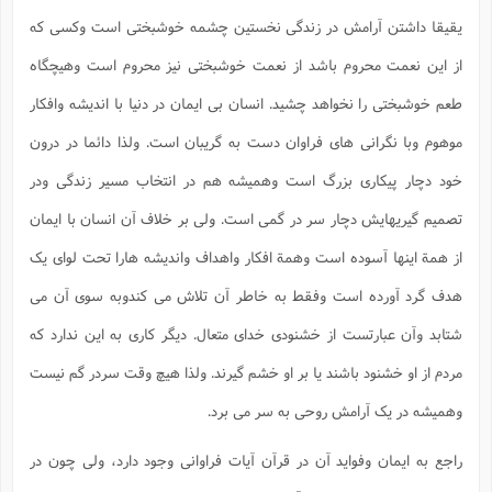
یقیقا داشتن آرامش در زندگی نخستین چشمه خوشبختی است وکسی که
از این نعمت محروم باشد از نعمت خوشبختی نیز محروم است وهیچگاه
طعم خوشبختی را نخواهد چشید. انسان بی ایمان در دنیا با اندیشه وافکار
موهوم وبا نگرانی های فراوان دست به گریبان است. ولذا دائما در درون
خود دچار پیکاری بزرگ است وهمیشه هم در انتخاب مسیر زندگی ودر
تصمیم گیریهایش دچار سر در گمی است. ولی بر خلاف آن انسان با ایمان
از همة اینها آسوده است وهمة افکار واهداف واندیشه هارا تحت لوای یک
هدف گرد آورده است وفقط به خاطر آن تلاش می کندوبه سوی آن می
شتابد وآن عبارتست از خشنودی خدای متعال. دیگر کاری به این ندارد که
مردم از او خشنود باشند یا بر او خشم گیرند. ولذا هیچ وقت سردر گم نیست
وهمیشه در یک آرامش روحی به سر می برد.
راجع به ایمان وفواید آن در قرآن آیات فراوانی وجود دارد، ولی چون در