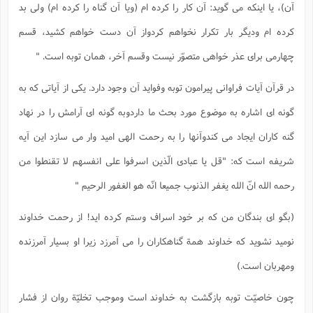
آن)، یا اینکه می گوید: آن کار را کرده ام (ویا آن گناه را کرده ام) ولی بد
کرده ام ودیگر بار تکرار نخواهم کردواز آن دست خواهم کشید، قسم
چهارمی برای عذر خواهی متصوّر نیست وقسم آخر، همان توبه است. "
در قرآن آیات فراوانی پیرامون توبه وفواید آن وجود دارد. یکی از آیاتی که به
گونه ای اشاره به موضوع مورد بحث ما داردوبه گونه ای آرامش را در نهاد
گنه کاران ایجاد می کندوآنها را به رحمت الهی امید وار می سازد این آیه
شریفه است که: "قل یا عبادی الّذین اسرفوا علی انفسهم لا تقنطوا من
رحمه الله انّ الله یغفر الذنوب جمیعا انّه هو الغفور الرحیم "
(بگو ای بندگان من که بر خود اسراف وستم کرده اید! از رحمت خداوند
نومید نشوید که خداوند همة گناهکاران را می آمرزد زیرا او بسیار آمرزنده
ومهربان است.)
چون خاصیّت توبه بازگشت به خداوند است وموجب تخلیّة روان از فشار