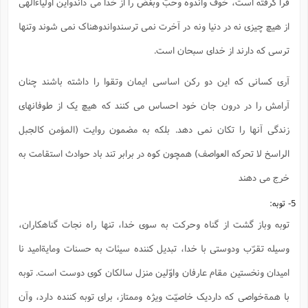
فرا گرفته است، خوف واندوه وحبّ وبغض را از خدا می داندواین اولیاءالهی
از هیچ چیزی نه در دنیا ونه در آخرت نمی ترسندواندوهناک نمی شوند وتنها
ترسی که دارند از خدای سبحان است.
آری کسانی که این دو رکن اساسی ایمان وتقوا را داشته باشند چنان
آرامش را در درون جان خود احساس می کنند که هیچ یک از طوفانهای
زندگی آنها را تکان نمی دهد. بلکه به مضمون روایت (المؤمن کالجبل
الراسخ لا تحرکه العواصف) همچون کوه در برابر تند باد حوادث استقامت به
خرج می دهند
5- توبه:
توبه وباز گشت از گناه وحرکت به سوی خدا، تنها راه نجات گناهکاران،
وسیله تقرّب ودوستی با خدا، تبدیل کننده سیئات به حسنات ومایةامید نا
امیدان ونخستین مقام عارفان واوّلین منزل سالکان کوی دوست است. توبه
با همةخواصی که داردیک خاصیّت ویژه وممتاز، برای توبه کننده دارد، وآن