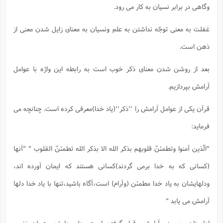
وگاهی در برابر نسیان به کار می رود.
غفلت به معنی توجّه نداشتن به علم ونسیان به معنای زایل شدن معنی از
ذهن است.
بعد از روشن شدن معنای ذکر خوب است به رابطه این واژه با عوامل
آرامش بپردازیم.
قرآن یکی از عوامل آرامش را ''ذکر''(یاد خدا)معرفی کرده است. چنانچه می
فرماید:
"الّذین آمنوا وتطمئنّ قلوبهم بذکر الله الا بذکر الله تطمئنّ القلوب " "آنها
(کسانی که به خدا برمی گردند)کسانی هستند که ایمان آورده اند،
ودلهایشان به یاد خدا مطمئن (وآرام) است،آگاه باشید،تنها با یاد خدا دلها
آرامش می یابد "
اطمینان به معنی آرامش وقرار گرفتن است ودل مطمئن، همان نفس