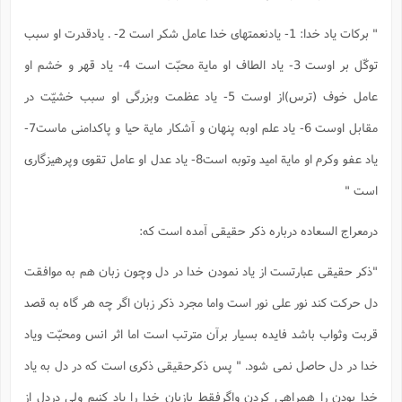
" برکات یاد خدا: 1- یادنعمتهای خدا عامل شکر است 2- . یادقدرت او سبب
توکّل بر اوست 3- یاد الطاف او مایة محبّت است 4- یاد قهر و خشم او
عامل خوف (ترس)از اوست 5- یاد عظمت وبزرگی او سبب خشیّت در
مقابل اوست 6- یاد علم اوبه پنهان و آشکار مایة حیا و پاکدامنی ماست7-
یاد عفو وکرم او مایة امید وتوبه است8- یاد عدل او عامل تقوی وپرهیزگاری
است "
درمعراج السعاده درباره ذکر حقیقی آمده است که:
"ذکر حقیقی عبارتست از یاد نمودن خدا در دل وچون زبان هم به موافقت
دل حرکت کند نور علی نور است واما مجرد ذکر زبان اگر چه هر گاه به قصد
قربت وثواب باشد فایده بسیار برآن مترتب است اما اثر انس ومحبّت ویاد
خدا در دل حاصل نمی شود. " پس ذکرحقیقی ذکری است که در دل به یاد
خدا بودن را همراهی کردن واگرفقط بازبان خدا را یاد کنیم ولی دردل از