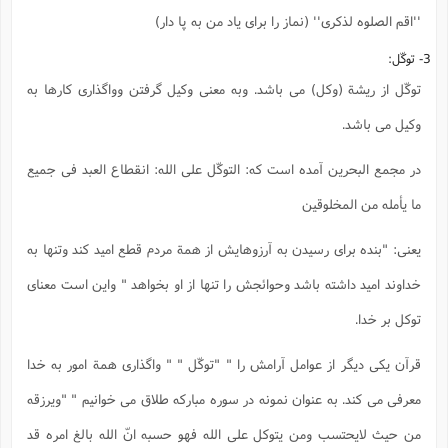
''اقم الصلوه لذکری'' (نماز را برای یاد من به پا دار)
3- توکّل:
توکّل از ریشة (وکل) می باشد. وبه معنی وکیل گرفتن وواگذاری کارها به
وکیل می باشد.
در مجمع البحرین آمده است که: التوکّل علی الله: انقطاع العبد فی جمیع
ما یأمله من المخلوقین
یعنی: "بنده برای رسیدن به آرزوهایش از همة مردم قطع امید کند وتنها به
خداوند امید داشته باشد وحوائجش را تنها از او بخواهد " واین است معنای
توکل بر خدا.
قرآن یکی دیگر از عوامل آرامش را " "توکّل " " واگذاری همة امور به خدا
معرفی می کند. به عنوان نمونه در سوره مبارکه طلاق می خوانیم " "ویرزقه
من حیث لایحتسب ومن یتوکل علی الله فهو حسبه انّ الله بالغ امره قد