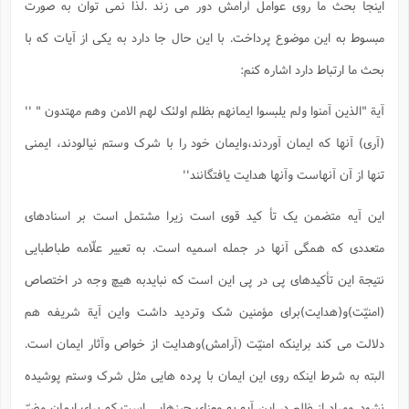
اینجا بحث ما روی عوامل آرامش دور می زند .لذا نمی توان به صورت
مبسوط به این موضوع پرداخت. با این حال جا دارد به یکی از آیات که با
بحث ما ارتباط دارد اشاره کنم:
آیة "الذین آمنوا ولم یلبسوا ایمانهم بظلم اولئک لهم الامن وهم مهتدون " ''
(آری) آنها که ایمان آوردند،وایمان خود را با شرک وستم نیالودند، ایمنی
تنها از آن آنهاست وآنها هدایت یافتگانند''
این آیه متضمن یک تأ کید قوی است زیرا مشتمل است بر اسنادهای
متعددی که همگی آنها در جمله اسمیه است. به تعبیر علّامه طباطبایی
نتیجة این تأکیدهای پی در پی این است که نبایدبه هیچ وجه در اختصاص
(امنیّت)و(هدایت)برای مؤمنین شک وتردید داشت واین آیة شریفه هم
دلالت می کند براینکه امنیّت (آرامش)وهدایت از خواص وآثار ایمان است.
البته به شرط اینکه روی این ایمان با پرده هایی مثل شرک وستم پوشیده
نشود. ومراد از ظلم در این آیه به معنای چیزهایی است که برای ایمان مضرّ