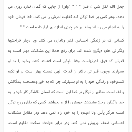
جعل الله لکل شی ء قدرا " " " "واورا از جایی که گمان ندارد روزی می
دهد، وهر کس بر خدا توکّل کند کفایت امرش را می کند، خدا فرمان خود
را به انجام می رساند وخدا بر هر چیزی اندازه ای قرار داده است " "
کسانی که در زندگی احساس فقر وناداری می کنند ویا دچار ناراحتیها
ونگرانی های دیگری شده اند، برای رفع همة این مشکلات بهتر است به
قدرتی که فوق قدرتهاست وفنا ناپذیر است اعتمتد کنند. وخود را به او
بسپارند. وچون قدر تی بالاتر از قدرت الهی نیست بهتر است بر او تکیه
کنندوخود و زندگی خود را به او بسپارند. چرا که به خیر ومصلحت بندگانش
واقف است. منظور از توکّل بر خدا این است که انسان تلاشگر کار خود را به
خدا واگذارد وحلّ مشکلات خویش را از او بخواهد. کسی که دارای روح توکّل
است هرگز یأس ونا امیدی را به خود راه نمی دهد ودر مقابل مشکلات
احساس ضعف وزبونی نمی کند. ودر برابر حوادث سخت مقاوم است.