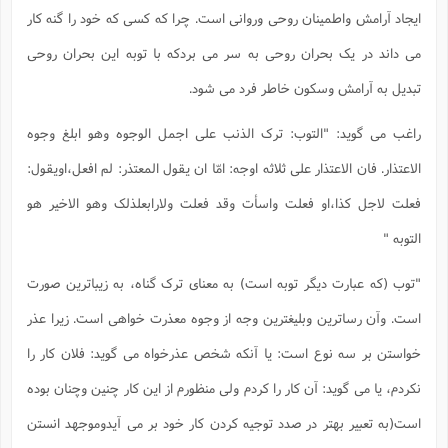
ایجاد آرامش واطمینان روحی وروانی است. چرا که کسی که خود را گنه کار
می داند در یک بحران روحی به سر می بردکه با توبه این بحران روحی
تبدیل به آرامش وسکون خاطر فرد می شود.
راغب می گوید: "التوب: ترک الذنب علی اجمل الوجوه وهو ابلغ وجوه
الاعتذار. فان الاعتذار علی ثلاثه اوجه: امّا ان یقول المعتذر: لم افعل،اویقول:
فعلت لاجل کذا،او فعلت واسأت وقد فعلت ولارابعلذلک وهو الاخیر هو
التوبه "
"توب (که عبارت دیگر توبه است) به معنای ترک گناه، به زیباترین صورت
است. وآن رساترین وبلیغترین وجه از وجوه معذرت خواهی است. زیرا عذر
خواستن بر سه نوع است: یا آنکه شخص عذرخواه می گوید: فلان کار را
نکردم، یا می گوید: آن کار را کردم ولی منظورم از این کار چنین وچنان بوده
است(به تعبیر بهتر در صدد توجیه کردن کار خود بر می آیدوموجهد انستن