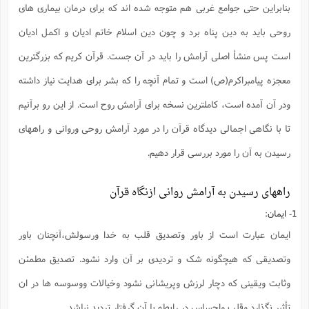
ت
بنابراین حتی جوامع غربی هم متوجه شده اند که برای درمان بیماری های
ا
ا
ف
ح
ت
ت
س
ن
ج
روحی باید به دین پناه برد و چون دین اسلام خاتم ادیان و اکمل ادیان
ذ
ق
ش
م
و
م
م
است پس منشأ اصلی آرامش را باید در آن جست. قرآن کریم که بزرگترین
س
م
ج
(
ا
و
معجزه پیامبراکرم(ص) است و تمام آنچه را که بشر برای هدایت نیاز داشته
ج
ش
ح
چ
م
ع
س
ف
خ
(
ودر آن آمده است، کاملترین نسخه برای آرامش روح است. از این رو برآنیم
ا
ف
ن
ن
تا با نگاهی اجمالی دیدگاه قرآن را در مورد آرامش روحی وروانی و راههای
ت
م
ذ
م
ت
م
رسیدن به آن را مورد بررسی قرار دهیم.
م
ک
ا
ش
(
ه
ش
پ
راههای رسیدن به آرامش روانی ازنگاه قرآن
ع
ا
چ
و
ا
و
ع
ش
1- ایمان:
پ
(
ف
ذ
ایمان عبارت است از باور وتصدیق قلب به خدا ورسولش،آنچنان باور
ف
ن
م
ز
ن
ت
وتصدیقی که هیچگونه شک و تردیدی بر آن وارد نشود. تصدیق مطمئن
ا
(
م
ت
ح
م
وثابت ویقینی که دچار لرزش وپریشانی نشود وخیالات ووسوسه ها در ان
ا
ع
(
ع
تأثیر نگذارد وقلب واحساس در رابطه با آن گرفتار تردید نباشد.
ش