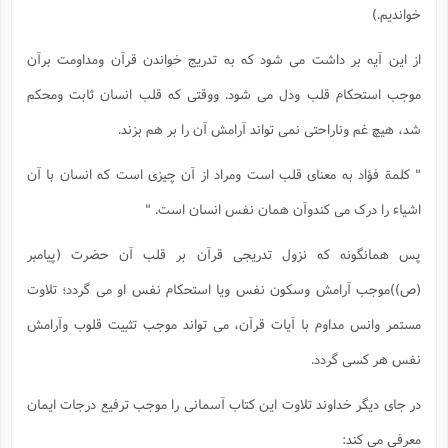
خواندیم.)
از این آیه بر داشت می شود که به تدریج خواندن قرآن ومداومت برآن
موجب استحکام قلب ودل می شود. ووقتی که قلب انسان ثابت ومحکم
شد، هیچ غم وناراحتی نمی تواند آرامش آن را بر هم بزند.
" کلمة فؤاد به معنای قلب است ومراد از آن چیزی است که انسان با آن
اشیاء را درک می کندوآن همان نفس انسان است. "
پس همانگونه که نزول تدریجی قرآن بر قلب آن حضرت (پیامبر
(ص))موجب آرامش وسکون نفس ویا استحکام نفس او می گردد؛ تلاوت
مستمر وانس مداوم با آیات قرآن، می تواند موجب تثبیت قلوب وآرامش
نفس هر کسی گردد.
در جای دیگر خداوند تلاوت این کتاب آسمانی را موجب ترفیع درجات ایمان
معرفی می کند: