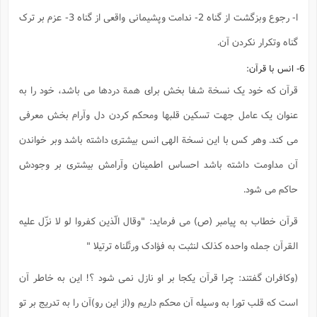
ا- رجوع وبزگشت از گناه 2- ندامت وپشیمانی واقعی از گناه 3- عزم بر ترک
گناه وتکرار نکردن آن.
6- انس با قرآن:
قرآن که خود یک نسخة شفا بخش برای همة دردها می باشد، خود را به
عنوان یک عامل جهت تسکین قلبها ومحکم کردن دل وآرام بخش معرفی
می کند. وهر کس با این نسخة الهی انس بیشتری داشته باشد وبر خواندن
آن مداومت داشته باشد احساس اطمینان وآرامش بیشتری بر وجودش
حاکم می شود.
قرآن خطاب به پیامبر (ص) می فرماید: "وقال الّذین کفروا لو لا نزّل علیه
القرآن جمله واحده کذلک لنثبت به فؤادک ورتّلناه ترتیلا "
(وکافران گفتند: چرا قرآن یکجا بر او نازل نمی شود ؟! این به خاطر آن
است که قلب تورا به وسیله آن محکم داریم و(از این رو)آن را به تدریج بر تو