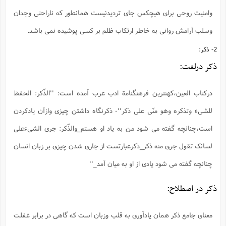
وامنیت روحی برای هیچکس جای تردیدنیست همانطور که ناراحتی وجدان
وسلب آرامش روانی به خاطر ارتکاب ظلم بر کسی پوشیده نمی باشد.
2- ذکر:
ذکر درلغت:
درکتاب العین،کهنترین فرهنگنامة ادب عرب آمده است: ''الذّکر: الحفظ
للشیء وتذکره وهو منّی علی ذکر''- ‌ذکرنگاه داشتن چیزی وازآن یادکردن
است،چنانچه گفته می شود من به یاد او هستم_والذّکر: جری الشیءعلی
لسانک تقول جری منه ذکر_ذکرعبارتست از جاری شدن چیزی بر زبان انسان
چنانچه گفته می شود یادی از او به میان آمد_''
ذکر در اصطلاح:
معنای جامع ذکر همان یادآوری به قلب وزبان است که گاهی در برابر غفلت