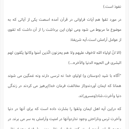
نفوذ است.)
در مورد تقوا هم آیات فراوانی در قرآن آمده اسصت یکی از آیاتی که به
موضوع ما مربوط می شود ومی توان این برداشت را از آن داشت که تقوی
از عوامل آرامش است،آیه شریفة:
(الا انّ اولیاء الله لاخوف علیهم ولا هم یحزنون الّذین آمنوا وکانوا یتّقون لهم
البشری فی الحیوه الدنیا والآخره....)
"آگاه با شید (دوستان و) اولیای خدا نه ترسی دارند ونه غمگین می شوند
همانا که ایمان آوردندو(از مخالفت فرمان خدا)پرهیز می کردند در زندگی
دنیا وآخرت،شاد(ومسرور)ند.
که دراین آیه اهل ایمان وتقوا را بشارت داده است که برای آنها در دنیا
وآخرت ترس وناراحتی وجود نداردوآنها در امنیت وآرامش به سر می برند. در
مجمع البیان آمده است که: خوف از نظر معنی با فزع وجزع نظیر