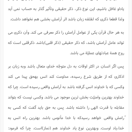
یاداو غافل باشیم، این نوع ذکر، ذکر حقیقی وتأثیر گذار به حساب نمی آید
ولذا قطعا ذکری که لقلقه زبان باشد اثر آرامش بخشی هم نخواهد داشت.
به هر حال قرآن یکی از عوامل آرامش را ذکر معرفی می کند. وآن ذکری می
تواند عامل آرامش باشد، که ذکر حقیقی (ذکر قلبی)باشد. ذکرقلبی است که
روح همة عبادتهای عملیّة می باشد.
پس اگر انسان در اکثر اوقات به دل متوجّه خدای متعال باشد وبه زبان بر
اذکاری که از طریق شرع رسیده، مداومت کند انس بهحق پیدا می کند
وکسی که با خداوند انس گرفته باشد به آرامش واقعی رسیده است. چرا که
خداوند بهترین وامنیّت بخش ترین موجود می باشد. وکسی نیست که بتواند
مقابله با قدرت الهی را داشته باشد. پس به حق باید گفت که کسی به
ّرامش واقعی خواهد رسیدکه با خدا مأنوس باشد. بهترین راه انس به
خدا،یاد اوست. وبهترین نوع یاد خداوند هم (نماز)است. چرا که فرمود: