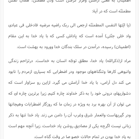
مطمئنّه است که در آیة:
(یا ایّتها النفس المطمئنّه ارجعی الی ربک راضیه مرضیه فادخلی فی عبادی
واد خلی جنّتی) آمده است که پاداش کسی که با یاد خدا به این مقام
(اطمینان) رسیده، درآمدن در سلک بندگان خدا وورود به بهشت است.
مراد از(ذکرالله) یاد خدا، مطلق توجّه انسان به خداست. درتزاحم زندگی
وانبوهی کارها وتنگناههای موجود ودر اضطرابی که بسیاری ازمردم را نابود
می کند دل آرامی، با یاد خدا آرامش می گیرد. ازاین رو سزاوار است که
دشواریهای درونی خود را به ذکر خداوند چاره کنیم. زیرا برترین چاره ای که
می توان از آن بهره برد به ویژه در زمان ما که روزگار اضطرابات وهیجانها
ودر گیریهاست واتعمار شرق وغرب آن را دامن می زند. یاد خدا تنها به ذکر
زبانی نیست اگرچه یکی از مصادیق روشن یاد خداست. زیرا آنچه مهم است
به یاد خدا بودن در تمام حالات خصو صا در وقت گناه است.