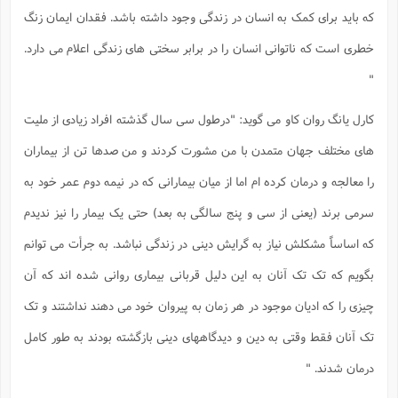
س
م
ع
ف
ق
م
(
ه
که باید برای کمک به انسان در زندگی وجود داشته باشد. فقدان ایمان زنگ
ع
ع
ش
ز
م
ر
ش
پ
ا
ا
ا
ق
ح
ف
ت
خطری است که ناتوانی انسان را در برابر سختی های زندگی اعلام می دارد.
گ
ع
ق
د
پ
ف
خ
(
ذ
ب
ت
ا
ش
م
ح
ع
"
ش
م
ع
س
2
م
ا
ا
خ
ت
خ
آ
م
ف
ق
ح
کارل یانگ روان کاو می گوید: "درطول سی سال گذشته افراد زیادی از ملیت
پ
ص
پ
د
ن
و
(
آ
ه
ع
م
ش
ت
های مختلف جهان متمدن با من مشورت کردند و من صدها تن از بیماران
ت
د
پ
ج
ا
2
ا
ت
ی
گ
ش
را معالجه و درمان کرده ام اما از میان بیمارانی که در نیمه دوم عمر خود به
ف
ا
(
ذ
ب
ش
م
سرمی برند (یعنی از سی و پنج سالگی به بعد) حتی یک بیمار را نیز ندیدم
ح
م
ا
ا
م
ا
م
ب
ا
ش
و
(
ف
که اساساً مشکلش نیاز به گرایش دینی در زندگی نباشد. به جرأت می توانم
م
ش
ف
ن
م
پ
ع
و
ا
بگویم که تک تک آنان به این دلیل قربانی بیماری روانی شده اند که آن
ت
ف
ه
ع
ا
(
ف
ت
چیزی را که ادیان موجود در هر زمان به پیروان خود می دهند نداشتند و تک
ت
ق
ن
ح
ذ
غ
ش
م
ب
تک آنان فقط وقتی به دین و دیدگاههای دینی بازگشته بودند به طور کامل
پ
ت
م
(
د
م
ه
ا
ت
ف
درمان شدند. "
ح
س
آ
و
ر
ش
ن
ع
ف
ع
م
د