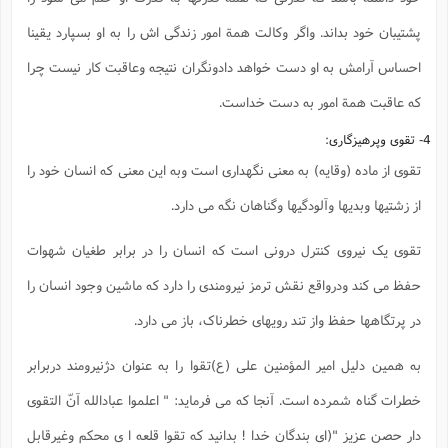
پشتیبان خود بداند. واگر وکالت همة امور زندگی اش را به او بسپارد یقینا
احساس آرامش به او دست خواهد دادونگران نتیجه وعاقبت کار نیست چرا
که عاقبت همة امور به دست خداست.
4- تقوی وپرهیزگاری:
تقوی از ماده (وقایه) به معنی نگهداری است وبه این معنی که انسان خود را
از زشتیها وبدیها وآلودگیها وگناهان نگه می دارد.
تقوی یک نیروی کنترل درونی است که انسان را در برابر طغیان شهوات
حفظ می کند ودرواقع نقش ترمز نیرومندی را دارد که ماشین وجود انسان را
در پرتگاهها حفظ واز تند رویهای خطرناک، باز می دارد.
به همین دلیل امیر المؤمنین علی (ع)تقوا را به عنوان دژنیرومند دربرابر
خطرات گناه شمرده است. آنجا که می فرماید: " اعلموا عبادالله آنّ التقوی
دار حصن عزیز "(ای بندگان خدا ! بدانید که تقوا قلعه ا ی محکم وغیرقابل