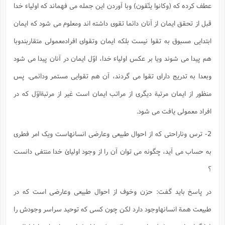
عطف کرده که (وکانوا یتّقون) وبا آوردن این جمله می فهماند که اولیاء خدا
قبل از تحقق ایمان از آنان دائما تقوی داشته اند ومعلوم می شود که ایمان
ابتدایی مسبوق به تقوا نیست بلکه ایمان وتقوای افرادمعمولی متقاربندوبا
هم پیدا می شوند ویا بر عکس اولیاء خدا، اوّل ایمان در آنان پیدا می شود
وبعدا به تدریج دارای تقوا می گردند، آن هم تقوایی مستمر ودائمی. پس
منظور از ایمان مرتبة دیگری از مراتب ایمان است غیر از مرتبةاوّل که در
افراد معمولی یافت می شود.
2- ترس وناراحتی که از احوال طبیعی وعارضی انسانهاست ویک امر فطری
به حساب می آید، چگونه می توان آن را از وجود اولیائ خدا منتفی دانست
؟
در پاسخ باید گفت: حزن وخوف از احوال طبیعی وعارضی است که در
طبیعت همة انسانهاوجود دارد لکن چون کسی که توحید سراسر وجودش را