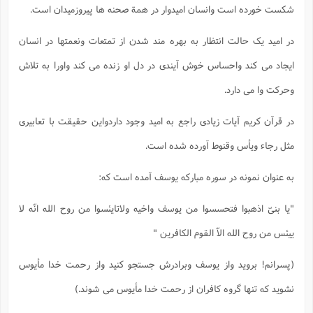
شکست خورده است وانسان امیدوار در همة صحنه ها پیروزمیدان است.
در امید یک حالت انتظار به بهره مند شدن از تمتعات ونعمتها در انسان
ایجاد می کند واحساس خوش آیندی در دل او زنده می کند واورا به تلاش
وحرکت وا می دارد.
در قرآن کریم آیات زیادی راجع به امید وجود داردواین حقیقت با تعابیری
مثل رجاء ویأس وقنوط آورده شده است.
به عنوان نمونه در سوره مبارکه یوسف آمده است که:
"یا بنیّ اذهبوا فتحسسوا من یوسف واخیه ولاتایئسوا من روح الله انّه لا
ییئس من روح الله الاّ القوم الکافرین "
(پسرانم! بروید واز یوسف وبرادرش جستجو کنید واز رحمت خدا مأیوس
نشوید که تنها گروه کافران از رحمت خدا مأیوس می شوند.)