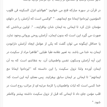
ا
ش
و
ف
در قرآن در سوره مبارکه فتح می خوانیم: "هوالذی انزل السکینه فی قلوب
(
ذ
ن
م
المؤمنین لیزدادوا ایمانا مع ایمانهم... " "اوکسی است که آرامش را در دلهای
م
غ
م
م
(
مؤمنان نازل کرد تا ایمانی به ایمان شان بیافزایند... ". اولین برداشتی که
ش
ب
صورت می گیرد این است که بدون ایمان، آرامش روحی وروانی وجود ندارد.
ه
(
و
یا حداقل اینگونه می توان گفت که یکی از عوامل ایجاد آرامش دارابودن
ن
ا
ایمان به خدا می باشد. به تعبیر علامه طبا طبایی "ظاهرا مراد از سکینت در
ف
ح
م
(
این آیه آرامش وسکون نفس واطمینان آن، به عقائدی است که به آن
م
ن
ایمان آورده ولذا نزول سکینت را این دانسته که ''لیزدادوا ایمانا مع
ش
(
ایمانهم'' تا ایمانی بر ایمان سابق بیفزایند. پس معنای آیه این است که:
د
س
ف
خدا کسی است که ثبات واطمینان را لازمة مرتبه ای از مراتب روح است در
ف
م
ش
م
قلب مؤمن جای داد تا ایمانی که قبل از نزول سکینت داشته بیشتر وکاملتر
شود. "