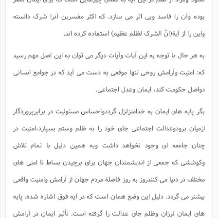
بوده وآن را فاسد وبی اثر می سازد. که اکثر مفسرین آنرا شرک دانسته
واین را از آیة(انّ الشرک لظلم عظیم) استفاده کرده اند.
به هر حال با توجه به این آیات وآیات دیگر می توان به این اصل مهم رسید
که: امنیت وآرامش روحی تنها موقعی به دست می آید که در جوامع انسانی
دواصل حکومت کند، ایمان وعدل اجتماعی.
بگر پایه های ایمان به خدامتزلزل گرددواحساس مسئولیت در برابرپروردگار
ازمیان برودوعدالت اجتماعی جای خود را به ظلم وستم بسپارد،امنیت در
چنان جامعه ای وجود نخواهد داشت وبه همین دلیل با تمام تلاش
وکوششی که جمعی از اندیشمندان جهان برای برچیدن بساط نا امنی های
مختلف در دنیا می کنندروز به روز فاصلة مردم جهان از آرامش وامنیت واقعی
بیشتر می گردد. دلیل این وضع همان است که در آیه فوق اشاره شده. پایه
های ایمان لرزان وظلم جای عدالت را گرفته است. تأثیر ایمان در آرامش