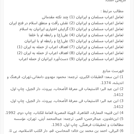
مطالب مرتبط :
تعامل اعراب مسلمان و ایرانیان (1) چند نکته مقدماتی
تعامل اعراب مسلمان و ایرانیان (2) نقش رأفت و منطق اسلام در فتح ایران
تعامل اعراب مسلمان و ایرانیان (3) گرایش اختیاری ایرانیان به اسلام
تعامل اعراب مسلمان و ایرانیان (4) علی(ع) و رابطه او با خلفا
تعامل اعراب مسلمان و ایرانیان (5) علی(ع) و رابطه‌ او با ایرانیان
تعامل اعراب مسلمان و ایرانیان (7) اهداف اعراب از حمله به ایران (1)
تعامل اعراب مسلمان و ایرانیان (8) اهداف اعراب از حمله به ایران (2)
تعامل اعراب مسلمان و ایرانیان (9) دست‌آورد ایرانیان از حمله اعراب
فهرست منابع
1) ابن سعد؛ الطبقات الکبری، ترجمه: محمود مهدوی دامغانی،تهران، فرهنگ و
اندیشه، 1374.
2) ابن عبد البر؛ الاستیعاب فى معرفة الأصحاب، بیروت، دار الجیل، چاپ اول،
1412.
3) ابن عبد البر؛ الاستیعاب فى معرفة الأصحاب، بیروت، دار الجیل، چاپ اول،
1412.
4) ابن قتیبه؛ المعارف، القاهرة، الهیئة المصریة العامة للکتاب، چاپ دوم، 1992.
5) ابن‌خلدون، عبدالرحمن؛ العبر، ترجمه: عبد‌المحمد آیتی، تهران، مؤسسه
مطالعات و تحقیقات فرهنگی، چاپ اول، 1363.
6) البرقی، احمد بن محمد بن خالد؛ المحاسن،‌ قم،‌ دار الکتب الاسلامیه، بی تا.