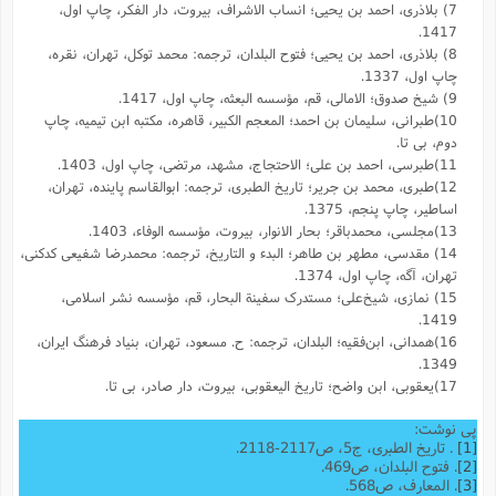
7) بلاذری، احمد بن یحیی؛ انساب الاشراف، بیروت، دار الفکر، چاپ اول،
1417.
8) بلاذری، احمد بن یحیی؛ فتوح البلدان، ترجمه: محمد توکل، تهران، نقره،
چاپ اول، 1337.
9) شیخ صدوق؛ الامالی، قم، مؤسسه البعثه، چاپ اول، 1417.
10)طبرانی، سلیمان بن احمد؛ المعجم الکبیر، قاهره، مکتبه ابن تیمیه، چاپ
دوم، بی تا.
11)طبرسی، احمد بن علی؛ الاحتجاج، مشهد، مرتضی، چاپ اول، 1403.
12)طبری، محمد بن جریر؛ تاریخ الطبری، ترجمه: ابوالقاسم پاینده، تهران،
اساطیر، چاپ پنجم، 1375.
13)مجلسی، محمدباقر؛ بحار الانوار، بیروت، مؤسسه الوفاء، 1403.
14) مقدسى، مطهر بن طاهر؛ البدء و التاریخ، ترجمه: محمد‌رضا شفیعى کدکنى،
تهران، آگه، چاپ اول، 1374.
15) نمازی، شیخ‌علی؛ مستدرک سفینة البحار، قم، مؤسسه نشر اسلامی،
1419.
16)همدانی، ابن‌فقیه؛ البلدان، ترجمه: ح. مسعود، تهران، بنیاد فرهنگ ایران،
1349.
17)یعقوبى، ابن واضح؛ تاریخ الیعقوبى، بیروت، دار صادر، بی تا.
پی نوشت:
[1]
. تاریخ الطبری، ج5، ص2117-2118.
[2]
. فتوح البلدان، ص469.
[3]
. المعارف، ص568.