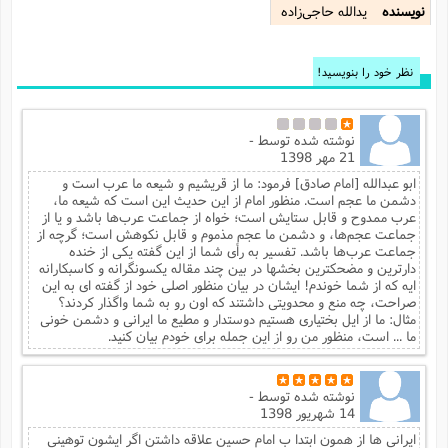
نویسنده
یدالله حاجی‌زاده
نظر خود را بنویسید!
نوشته شده توسط
-
21 مهر 1398
ابو عبدالله [امام صادق] فرمود: ما از قریشیم و شیعه ما عرب است و
دشمن ما عجم است. منظور امام از این حدیث این است که شیعه ما،
عرب ممدوح و قابل ستایش است؛ خواه از جماعت عرب‌ها باشد و یا از
جماعت عجم‌ها، و دشمن ما عجم مذموم و قابل نکوهش است؛ گرچه از
جماعت عرب‌ها باشد. تفسیر به رأی شما از این گفته یکی از خنده
دارترین و مضحکترین بخشها در بین چند مقاله یکسونگرانه و کاسبکارانه
ایه که از شما خوندم! ایشان در بیان منظور اصلی خود از گفته ای به این
صراحت، چه منع و محدویتی داشتند که اون رو به شما واگذار کردند؟
مثال: ما از ایل بختیاری هستیم دوستدار و مطیع ما ایرانی و دشمن خونی
ما ... است، منظور من رو از این جمله برای خودم بیان کنید.
نوشته شده توسط
-
14 شهریور 1398
ایرانی ها از همون ابتدا ب امام حسین علاقه داشتن اگر ایشون توهینی