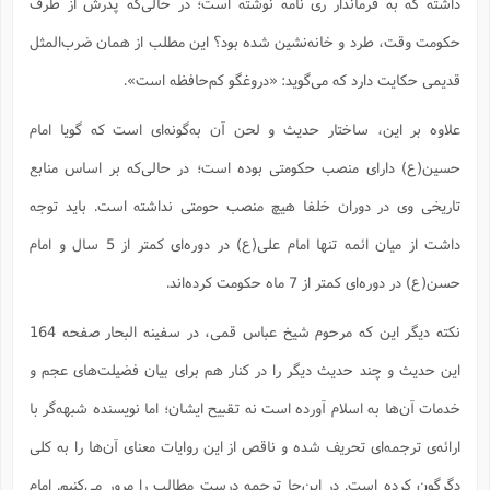
داشته که به فرماندار ری نامه نوشته است؛ ‌در حالی‌که پدرش از طرف
حکومت وقت، طرد و خانه‌نشین شده بود؟ این مطلب از همان ضرب‌المثل
قدیمی حکایت دارد که می‌گوید: ‌«دروغگو کم‌حافظه است».
علاوه بر این، ساختار حدیث و لحن آن به‌گونه‌ای است که گویا امام
حسین(ع) دارای منصب حکومتی بوده است؛ در حالی‌که بر اساس منابع
تاریخی وی در دوران خلفا هیچ منصب حومتی نداشته است. باید توجه
داشت از میان ائمه تنها امام علی(ع) در دوره‌ای کمتر از 5 سال و امام
حسن(ع) در دوره‌ای کمتر از 7 ماه حکومت کرده‌اند.
نکته دیگر این که مرحوم شیخ عباس قمی، در سفینه البحار صفحه 164
این حدیث و چند حدیث دیگر را در کنار هم برای بیان فضیلت‌های عجم و
خدمات آن‌ها به اسلام آورده است نه تقبیح ایشان؛ اما نویسنده شبهه‌گر با
ارائه‌ی ترجمه‌ای تحریف شده و ناقص از این روایات معنای آن‌ها را به کلی
دگرگون کرده است. در این‌جا ترجمه درست مطالب را مرور می‌کنیم. امام