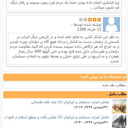
ویا کشتاری انجام داده بودن حتما یاد مردم اون زمون میموند و رفتار دیگه
ای نشون میدادن ...
نوشته شده توسط
-
11 خرداد 1398
به نظر این لشکر کشی به صلح ختم شده و در تاریخی دیگر اعراب در
قسمتی از دیلمان دست به کشتار زدن.اما هیچ گاه بر دیلمان چیره نشدن
و به خراج که هر ازگاهی داده نمیشد بسنده کردن که البته مقاومت مردم
دیلمان و طبرستان دلیل عدم فتح بوده و حتی گیلها 400 سال بعداز
هجرت و به تدریج در طی تبلیغ حنبلی و بعدها علوی به انتخاب مسلمان
شدن.
این موضوعات را نیز بررسی کنید:
مطالب نقد شده
مطلب مکمل
تعامل اعراب مسلمان و ایرانیان (1) چند نکته مقدماتی
31 فروردین 1397, 12:12
تعامل اعراب مسلمان و ایرانیان (2) نقش رأفت و منطق اسلام در فتح ایران
31 فروردین 1397, 12:40