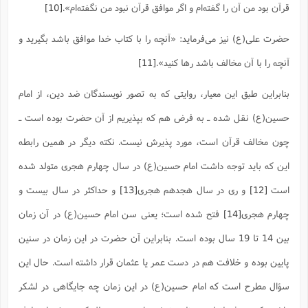
قرآن بود من آن را گفته‌ام و اگر موافق قرآن نبود من نگفته‌ام‌».
[10]
حضرت علی(ع) نیز می‌فرماید: «آنچه را با کتاب خدا موافق باشد بگیرید و
آنچه را با آن مخالف باشد رها کنید».
[11]
بنابراین طبق این معیار، روایتی که به تصور نویسندگان ضد دین، از امام
حسین(ع) نقل شده ـ به فرض هم که بپذیریم از آن حضرت بوده است ـ
چون مخالف قرآن است، مورد پذیرش نیست. نکته دیگر در همین رابطه
این که باید توجه داشت امام حسین(ع) در سال چهارم هجری متولد شده
است
[12]
و ری در سال هجدهم هجری
[13]
و حداکثر در سال بیست و
چهارم هجری
[14]
فتح شده است؛ یعنی سن امام حسین(ع) در آن زمان
بین 14 تا 19 سال بوده است. بنابراین آن حضرت در این زمان در سنین
پایین بوده و خلافت هم در دست عمر یا عثمان قرار داشته است. حال این
سؤال مطرح است که امام حسین(ع) در این زمان چه جایگاهی در لشکر