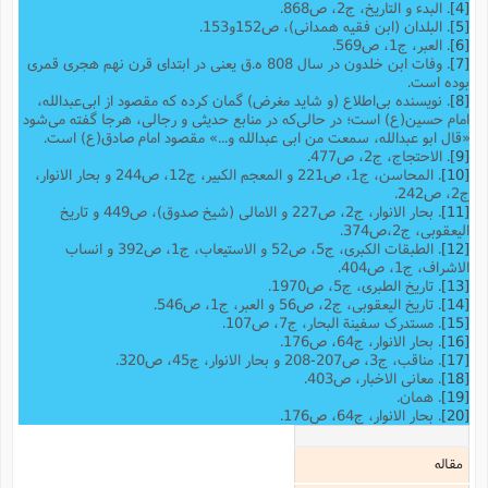
[4]
. البدء و التاریخ، ج2، ص868.
[5]
. البلدان (ابن فقیه همدانی)، ص152و153.
[6]
. العبر، ج1، ص569.
[7]
. وفات ابن خلدون در سال 808 ه.ق یعنی در ابتدای قرن نهم هجری قمری
بوده است.
[8]
. نویسنده بی‌اطلاع (و شاید مغرض) گمان کرده که مقصود از ابی‌عبدالله،
امام حسین(ع) است؛ در حالی‌که در منابع حدیثی و رجالی، هرجا گفته می‌شود
«قال ابو عبدالله، سمعت من ابی عبدالله و...» مقصود امام صادق(ع) است.
[9]
. الاحتجاج، ج2، ص477.
[10]
. المحاسن، ج1، ص221 و المعجم الکبیر، ج12، ص244 و بحار الانوار،
ج2، ص242.
[11]
. بحار الانوار، ج2، ص227 و الامالی (شیخ صدوق)، ص449 و تاریخ
الیعقوبى، ج‌2،ص374.
[12]
. الطبقات الکبری، ج5، ص52 و الاستیعاب، ج1، ص392 و انساب
الاشراف، ج1، ص404.
[13]
. تاریخ الطبری، ج5، ص1970.
[14]
. تاریخ الیعقوبی،‌ ج2، ص56 و العبر، ج1، ص546.
[15]
. مستدرک سفینة البحار، ج7، ص107.
[16]
. بحار الانوار، ج64، ص176.
[17]
. مناقب، ج3، ص207-208 و بحار الانوار، ج45، ص320.
[18]
. معانی الاخبار، ص403.
[19]
. همان.
[20]
. بحار الانوار، ج64، ص176.
مقاله