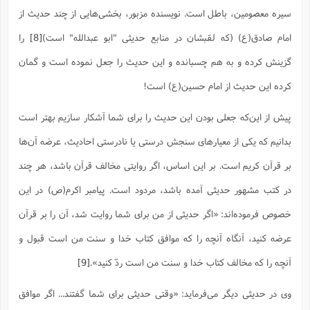
سیره معصومین، باطل است. نویسنده مزبور، بخشی‌هایی از چند حدیث از
امام صادق(ع) (که لقبشان در منابع حدیثی "ابو عبدالله" است)
[8]
را
گزینش کرده و به هم چسبانده و این حدیث را جعل نموده است و گمان
کرده این حدیث از امام حسین(ع) است!
پیش از این‌که جعلی بودن این حدیث را برای شما آشکار سازیم بهتر است
بدانیم که یکی از معیارهای سنجش درستی یا نادرستی احادیث، عرضه آن‌ها
بر قرآن کریم است. بر این اساس، اگر روایتی مخالف قرآن باشد، هر چند
در کتب مشهور حدیثی آمده باشد، مردود است. پیامبر اکرم(ص) در این
خصوص فرموده‌اند: «اگر حدیثى از من براى شما روایت شد، آن را بر قرآن
عرضه کنید، آنگاه آنچه را که موافق کتاب خدا و سنت من است قبول و
آنچه را که مخالف کتاب خدا و سنت من است ردّ کنید».‌
[9]
وی در حدیثی دیگر می‌فرماید: «وقتی حدیثی برای شما گفتند... اگر موافق