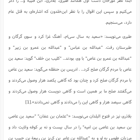
ابتدا نظر مورخان دست اول همانند طبری، بلاذری، ابن قتیبه و... را ذکر
س
م
ع
ف
ق
م
(
ه
ع
ع
ش
ز
م
ر
ش
می‌کنیم و سپس این اقوال را با نظر ابن‌خلدون که اشاره‌ای به قتل عام
پ
ا
ا
ا
ق
ح
ف
ت
گ
ع
ق
د
پ
ف
دارد، می‌سنجیم.
خ
(
ذ
ب
ت
ا
ش
م
ح
ع
ش
م
ع
س
2
م
ا
طبری می‌نویسد: «سعید به سال سى‌ام، آهنگ غزا کرد و سوى گرگان و
ا
خ
ت
خ
آ
م
ف
ق
ح
پ
ص
پ
د
ن
و
(
طبرستان رفت. "عبدالله بن عباس" و "عبدالله بن عمرو بن زبیر" و
آ
ه
ع
م
ش
ت
ت
د
پ
ج
ا
2
"عبدالله بن عمرو بن عاص" با وى بودند... "کلیب بن خلف" گوید: سعید بن
ا
ت
ی
گ
ش
ف
ا
(
ذ
عاص با مردم گرگان صلح کرد... . ادریس بن حنظله مى‌گوید: سعید بن عاص
ب
ش
م
ح
م
ا
ا
م
ا
م
با مردم گرگان صلح کرد و چنان بود که گاهى یکصد هزار وصول مى‌کردند و
ب
ا
ش
و
(
ف
م
ش
ف
ن
مى‌گفتند صلح ما بر همین است و گاهى دویست هزار وصول مى‌کردند و
م
پ
ع
و
ا
ت
ف
ه
ع
ا
(
ف
گاهى سیصد هزار و گاهى این را مى‌دادند و گاهى نمى‌دادند».
[1]
ت
ت
ق
ن
ح
ذ
غ
ش
م
بلاذری نیز در فتوح البلدان می‌نویسد: «"عثمان بن عفان" "سعید بن عاصى
ب
پ
ت
م
(
د
م
ه
ا
ت
بن سعید بن عاصى بن امیه" را در سال بیست و نه بر کوفه ولایت داد و
ف
ح
س
آ
و
ر
ش
ن
ع
ف
مرزبان طوس به او و به "عبدالله بن عامر بن کریز بن ربیعة بن حبیب بن
ع
م
د