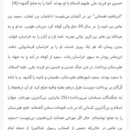
حسین دو فرزند على علیهم السلام با او بودند. آنجا را به صلح گشود».
[4]
ا
ش
و
ف
(
ذ
"ابن‌فقیه همدانی" نیز در البلدان می‌نویسد: «عثمان بن عفان، سعید بن
ن
م
م
غ
عاص بن امیه را، در سال 29 ه.ق والى کوفه کرد. مرزبان طوس، به او و به
م
م
(
عبدالله بن عامر بن کریز -والى بصره- نامه کرد و آنان را به خراسان خواند،
ش
ب
بدین پیمان که هر یک پیروز شدند، او را بر خراسان فرمانروایى دهند.
ه
(
و
ابن‌عامر زودتر به سوى خراسان رفت. سعید از کوفه در آمد و به جهاد با
ن
ا
ف
ح
طبرستان پرداخت. در این جنگ حسن و حسین دو فرزند على، علیه السلام،
م
(
با سعید بودند. سعید شهرهاى طبرستان، طمیش و نامیه را گشود، و با شاه
م
ن
گرگان بر پرداخت دویست هزار درهم بغلیه‌ وافیه صلح کرد. او آن درهم‌ها را
ش
(
د
به جنگندگان مسلمان مى‌پرداخت».
[5]
بنابراین بزرگ‌ترین مورخان جهان
س
ف
ف
م
اسلام و بزرگ‌ترین کسانی که در باب فتوحات سخن گفته‌اند، فتح طبرستان
ش
م
را به صلح نوشته‌اند. حال اگر مورخی همانند ابن‌خلدون می‌نویسد: «سعید
بن عاص در حالی‌که جمعی از اصحاب رسول خدا(ص) از جمله امام