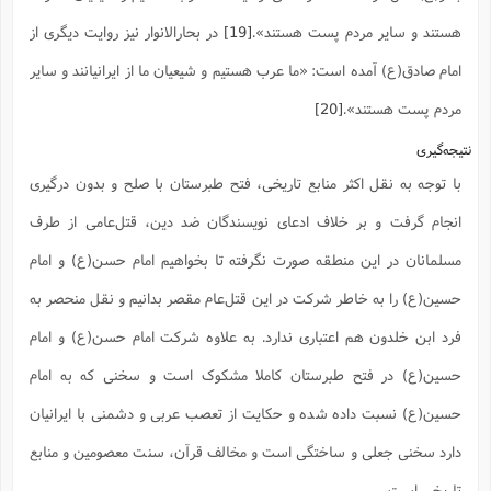
هستند و سایر مردم پست هستند».
[19]
در بحارالانوار نیز روایت دیگری از
امام صادق(ع) آمده است: «ما عرب هستیم و شیعیان ما از ایرانیانند و سایر
مردم پست هستند».
[20]
نتیجه‌گیری
با توجه به نقل اکثر منابع تاریخی، فتح طبرستان با صلح و بدون درگیری
انجام گرفت و بر خلاف ادعای نویسندگان ضد دین، قتل‌عامی از طرف
مسلمانان در این منطقه صورت نگرفته تا بخواهیم امام حسن(ع) و امام
حسین(ع) را به خاطر شرکت در این قتل‌عام مقصر بدانیم و نقل منحصر به
فرد ابن خلدون هم اعتباری ندارد. به علاوه شرکت امام حسن(ع) و امام
حسین(ع) در فتح طبرستان کاملا مشکوک است و سخنی که به امام
حسین(ع) نسبت داده شده و حکایت از تعصب عربی و دشمنی با ایرانیان
دارد سخنی جعلی و ساختگی است و مخالف قرآن، سنت معصومین و منابع
تاریخی است.