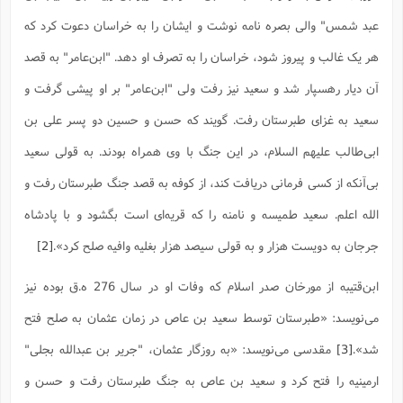
ت
ا
ا
ف
ح
ت
عبد شمس" والى بصره نامه نوشت و ایشان را به خراسان دعوت کرد که
ت
س
ن
ج
ذ
ق
ش
م
هر یک غالب و پیروز شود، خراسان را به تصرف او دهد. "ابن‌عامر" به قصد
و
م
م
س
م
ج
(
ا
آن دیار رهسپار شد و سعید نیز رفت ولى "ابن‌عامر" بر او پیشى گرفت و
و
ج
ش
ح
چ
م
سعید به غزاى طبرستان رفت. گویند که حسن و حسین دو پسر على بن
ع
س
ف
خ
(
ا
ف
ن
ابى‌طالب علیهم السلام، در این جنگ با وى همراه بودند. به قولى سعید
ن
ت
م
ذ
بى‌آنکه از کسى فرمانى دریافت کند، از کوفه به قصد جنگ طبرستان رفت و
م
ت
م
م
ک
الله اعلم. سعید طمیسه و نامنه را که قریه‌اى است بگشود و با پادشاه
ا
ش
(
ه
ش
پ
جرجان به دویست هزار و به قولى سیصد هزار بغلیه وافیه صلح کرد».
[2]
ع
ا
چ
و
ا
و
ع
ش
ابن‌قتیبه از مورخان صدر اسلام که وفات او در سال 276 ه.ق بوده نیز
پ
(
ف
ذ
ف
ن
می‌نویسد: «طبرستان توسط سعید بن عاص در زمان عثمان به صلح فتح
م
ز
ن
ت
ا
(
م
شد».
[3]
مقدسی می‌نویسد: «به روزگار عثمان، "جریر بن عبدالله بجلى"
ت
ح
م
ا
ارمینیه را فتح کرد و سعید بن عاص به جنگ طبرستان رفت و حسن و
ع
(
ع
ش