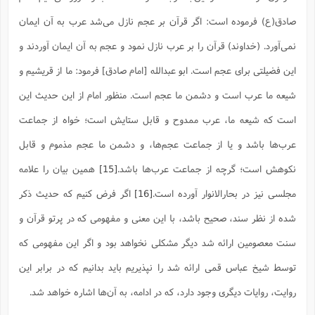
صادق(ع) فرموده است: اگر قرآن بر عجم نازل می‌شد عرب به آن ایمان
نمی‌آورد. (خداوند) قرآن را بر عرب نازل نمود و عجم به آن ایمان آوردند و
این فضیلتی برای عجم است. ابو عبدالله [امام صادق] فرمود: ما از قریشیم و
شیعه ما عرب است و دشمن ما عجم است. منظور امام از این حدیث این
است که شیعه ما، عرب ممدوح و قابل ستایش است؛ خواه از جماعت
عرب‌ها باشد و یا از جماعت عجم‌ها، و دشمن ما عجم مذموم و قابل
نکوهش است؛ گرچه از جماعت عرب‌ها باشد.
[15]
همین بیان را علامه
مجلسی نیز در بحارالانوار آورده است.
[16]
اگر فرض کنیم که حدیث ذکر
شده از نظر سند، صحیح باشد، با این معنی و مفهومی که در پرتو قرآن و
سنت معصومین ارائه شد دیگر مشکلی نخواهد بود و اگر این مفهومی که
توسط شیخ عباس قمی ارائه شد را نپذیریم باید بدانیم که در برابر این
روایت، روایات دیگری وجود دارد، که در ادامه، به آن‌ها اشاره خواهد شد.