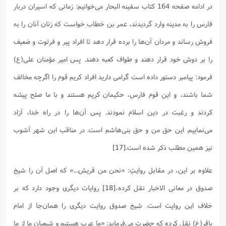
در ادامه صفحه 164 کتاب سفینه البحار می‌خوانیم: زمانی که اسیران دربار
فارس را به مدینه وارد گردیدند، عمر بن خطاب خواست که زنان آنان را به
فروش رساند و مردان آن‌ها را برده قرار دهد تا افراد پیر و فرتوت و ضعیف
را بر دوش خود قرار دهند و طواف کعبه دهند. پس امیر مؤمنان علی(ع)
فرمود: پیامبر دستور داده است گرامی دارید افراد کریم قوم را اگرچه مخالف
شما باشند، و این قوم فارس، حکیمان کریم هستند و با ما صلح پیشه
کردند و رغبت در دین اسلام نمودند. پس آن‌ها را در راه خدا، آزاد
می‌نماییم. این حق من و حق بنی‌هاشم است. در مناقب ابن شهر آشوب
نیز همین مطلب ذکر شده است.
[17]
علاوه بر این، در مقابل روایتِ: «نحن من قریش...» که اصل آن را شیخ
صدوق در معانی الاخبار نقل کرده،
[18]
روایات دیگری وجود دارد که بر
خلاف این روایت است. شیخ صدوق روایت دیگری را همان‌جا از امام
باقر(ع) نقل کرده که حضرت می‌فرماید: «ما عرب هستیم و شیعیان ما از ما