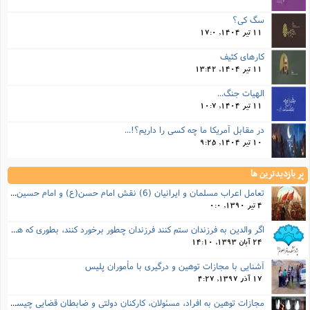
سگ کی؟
11 تیر 1404, 17:0
کارهای کثیف
11 تیر 1404, 13:42
الهیات جنگ...
11 تیر 1404, 10:7
در مقابل آمریکا ما چه کسی را داریم؟!...
10 تیر 1404, 9:25
پر بازدیدترین ها
تعامل اعراب مسلمان و ایرانیان (6) نقش امام حسن(ع) و امام حسین(ع) در فتح ایران
4 تیر 1390, 0:0
اگر والدین به فرزندان ستم کنند فرزندان چطور برخورد کنند، بطوری که هم موجب ناراحتی آنها نشود و هم بتوانند آنها را امر به معروف و نهی از منکر کنند، و اگر نصیحت تأثیر نداشت چطور باید با آنها برخورد کرد؟
24 آبان 1393, 14:10
آشنایی با مجازات توهین و درگیری با مأموران پلیس
17 آذر 1397, 4:27
مجازات‌ توهین به افراد، مسئولان، کارکنان دولتی و ضابطان قضایی چیست؟