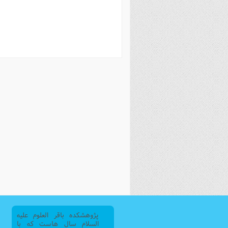
فصل 
علوم
خ
پژوهشکده باقر العلوم علیه
السلام سال هاست که با