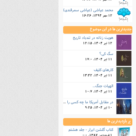
12 مهر 1394, 16:26
محمد عیاشی (عیاشی سمرقندی)
12 مهر 1394, 16:26
جدیدترین ها در این موضوع
هویت زنانه در تندباد تاریخ
12 تیر 1404, 12:15
سگ کی؟
11 تیر 1404, 17:0
کارهای کثیف
11 تیر 1404, 13:42
الهیات جنگ...
11 تیر 1404, 10:7
در مقابل آمریکا ما چه کسی را داریم؟!...
10 تیر 1404, 9:25
پر بازدیدترین ها
کتاب گلشن ابرار - جلد هشتم
1 فروردین 1387, 0:0