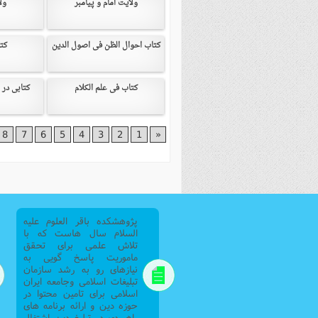
ولایت امام و پیامبر
ول
فصل 
علوم
کتاب احوال الظن فى اصول الدین
کت
خ
کتاب فى علم الکلام
کتابى در 
8
7
6
5
4
3
2
1
«
پژوهشکده باقر العلوم علیه
السلام سال هاست که با
تلاش علمی برای تحقق
ماموریت پاسخ گویی به
نیازهای رو به رشد سازمان
تبلیغات اسلامی وجامعه ایران
اسلامی برای تامین محتوا در
حوزه دین و ارائه برنامه های
راهبردی در تبلیغ دین اشتغال