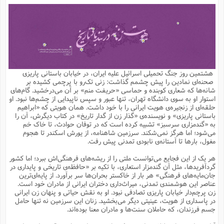
م
ق
ت
تقویم عبادی
ن
ق
م
ک
م
م
ن
ت
ق
ا
ت
ن
ق
چند رسانه ای
ت
ش
ع
و
ق
ا
م
س
ا
ا
چ
ق
ت
احادیث
ن
ق
ا
ا
و
ج
ا
پ
ر
ف
ش
ق
م
ب
ا
م
ا
ت
ا
ن
هشتمین روز جنگ تحمیلی اسرائیل علیه ایران، در خیابان باستانی پاریزی
ق
و
فرهنگ علوم انسانی و اسلامی
ا
ن
ا
ع
ن
و
صحنه‌ای نمادین را پیش چشمم گذاشت: زنی تک‌رو با پرچمی کشیده بر
ف
ا
ا
م
س
ق
آ
ا
س
شانه‌ها که شعاری کوبنده‌ و حماسی «حریفت منم» بر آن می‌درخشید. گام‌های
ت
ف
و
ش
پ
ق
ا
ا
ا
س
ت
ویترین
استوار او به سوی دانشگاه تهران، تنها عبور و سپس ناپیدایی از چشم‌ها نبود. او
ع
ق
م
س
ب
و
ت
آ
ز
آ
حلقه‌ای از زنجیره‌ی هویت ایرانی را با خود داشت. همان هویتی که «ابراهیم
ح
و
ح
ت
ا
ا
ه
س
و
باستانی پاریزی» و نویسنده‌ی «گذار زن از گدار تاریخ» در کتاب‌ دیگرش، آن را
د
ق
آ
ت
ا
ق
یادداشت‌ها
ن
م
و
و
و
ا
به «گندمزاری سرسبز» تشبیه کرده‌ است که در توفان حوادث، تا خاک خم
ق
ف
د
ش
ن
می‌شود؛ اما هرگز نمی‌شکند. سرزمین شاهنامه، از یورش اسکندر تا هجوم
ه
ف
ق
ر
ح
و
ا
ع
آ
ت
ص
مغول، بارها تا آستانه‌ی نابودی تمدنی پیش رفت.
تست
ه
ه
ش
ق
آ
ف
د
س
ا
ع
م
ق
ق
خ
ر
ا
و
ش
ک
ج
ص
هر یک از این فجایع می‌توانست ملتی را از ریشه‌های فرهنگی‌اش ببرد؛ اما کشور
م
ف
ق
آ
ه
ف
ش
ه
آ
ب
س
ق
ت
ق
ک
ن
گردآفریدها، مثل آن گندمزار استعاری، با تکیه بر «حافظه‌ی تاریخی و پایداری در
ه
م
ع
ق
ا
ت
و
م
ص
جان‌مایه‌های فرهنگی» هر بار از خاکستر بحران‌ها سر برآورد. از پایه‌ای‌ترین
ا
ت
ذ
ت
آ
م
م
ا
م
ع
ت
ا
م
عناصر این هوشمندی تمدنی، میراث‌داری دختران ایرانی از مادران خود است.
ن
ف
ا
ز
ع
ا
س
و
ق
زن پرچم‌دار خیابان پاریزی تصادفی نبود. او به نقش حیاتی و پنهان زن ایرانی
ت
م
ت
ن
م
س
و
ا
ح
م
ر
ن
ق
م
در پاسداری از هویت، عینیتی دیگر می‌بخشید. زنان این سرزمین نه تنها حامل
خ
ر
ت
م
ا
ا
ف
ن
پ
ا
ر
ز
ا
جسم فرزندان، که حاملان سنت‌ها و مادران معنا بوده‌اند.
و
م
آ
د
م
ق
ا
ه
ص
(
ا
س
ق
ر
ا
م
ت
س
ا
ا
د
ف
ن
م
ا
ا
خ