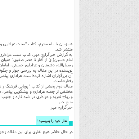
بانک پژوهشگران وفرهیختگان
مهدویت
زندگی نامه فرهیختگان
مد
دی
مقام
کارب
ذکر 
اخبار
فرهنگی
معرفی پژوهشگران
آداب و احکام اصناف
ا
ویژگ
مقال
ذکر 
معرفی سایت ها
عمومی
حوزه و دانشگاه
پایگاه های علمی
فرق 
راه 
تعاو
مهار
ذکر 
اطلاعیه
فقه
اعتقادی
پایگاه های مذهبی
ا
توبه
روش 
ذکر 
اخلاق
سیاسی
پایگاههای عقائد
عل
اهتم
ذکر 
منتشر شد.
به گزارش خبرگزاری مهر، کتاب سنت عزاداری 
اجتماعی
پایگاههای فرهنگی
عل
مجموعه پرسش ها و پاسخ ها
ذکر 
امام حسین(ع) از آغاز تا عصر صفوی" عنوان
رسول‌الله‌، دشمنان و عزاداری حسینی، امام
جامعه
پایگاههای جامع موضوعات
ف
ذکر 
نویسنده در این مقاله به بررسی جواز و چگونگی 
آن بزرگواران اشاره کرده‌است. عزاداری پیام
اخبار عمومی
پایگاههای اندیشمندان اسلام
ک
ذکر
رفتارهاست.
مقاله دوم بخشی از کتاب "پویایی فرهنگ و تم
خبرگزاری ها
پایگاه های پاسخ گویی به سوا
فق
مختلفی از جمله عزاداری و پیشگویی پیامبر، د
پایگاه های پاسخ گویی به احک
و رواج تعزیه و عزاداری در شبه قاره و جنو
منبع خبر:
پایگاه های تاریخی
منت
خبرگزارى مهر
پایگاه های آموزشی
ا
نظر خود را بنویسید!
فصل 
در حال حاضر هیچ نظری برای این مقاله وجود 
فصلن