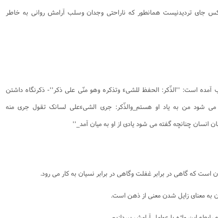
کس جای تردیدنیست همانطور که ناراحتی وجدان وسلب آرامش روانی به خاطر
آمده است: ''الذّکر: الحفظ للشیء وتذکره وهو منّی علی ذکر''- ‌ذکرنگاه داشتن
 می شود من به یاد او هستم_والذّکر: جری الشیءعلی لسانک تقول جری منه
 انسان چنانچه گفته می شود یادی از او به میان آمد_''
ن است که گاهی در برابر غفلت وگاهی در برابر نسیان به کار می رود.
ن به معنای زایل شدن معنی از ذهن است.
بطه این واژه با عوامل آرامش بپردازیم.