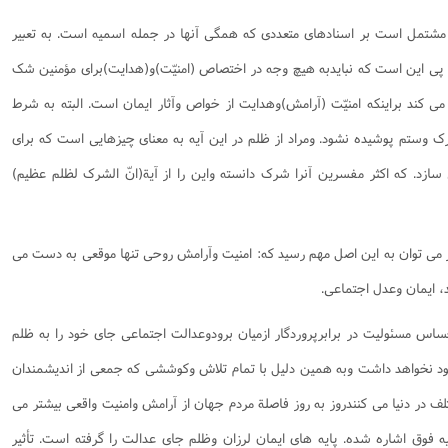
 مشتمل است بر اسنادهای متعددی که همگی آنها در جمله اسمیه است. به تعبیر
در پی این است که نبایدبه هیچ وجه در اختصاص (امنیّت)و(هدایت)برای مؤمنین شک
ی کند براینکه امنیّت (آرامش)وهدایت از خواص وآثار ایمان است. البته به شرط
رک وستم پوشیده نشود. ومراد از ظلم در این آیه به معنای چیزهایی است که برای
 سازد. که اکثر مفسرین آنرا شرک دانسته واین را از آیة(انّ الشرک لظلم عظیم)
گر می توان به این اصل مهم رسید که: امنیت وآرامش روحی تنها موقعی به دست می
، ایمان وعدل اجتماعی.
حساس مسئولیت در برابرپروردگار ازمیان برودوعدالت اجتماعی جای خود را به ظلم
ود نخواهد داشت وبه همین دلیل با تمام تلاش وکوششی که جمعی از اندیشمندان
 در دنیا می کنندروز به روز فاصلة مردم جهان از آرامش وامنیت واقعی بیشتر می
 فوق اشاره شده. پایه های ایمان لرزان وظلم جای عدالت را گرفته است. تأثیر