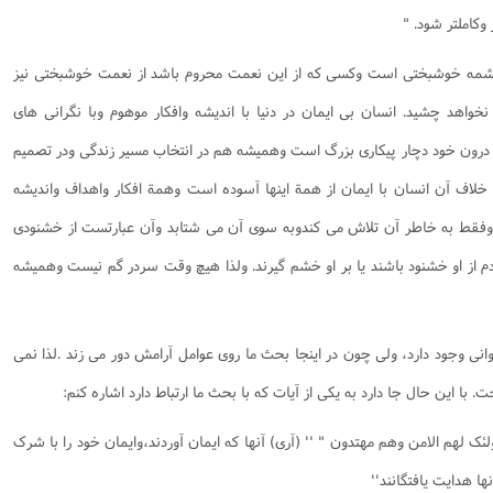
وکاملتر شود. "
شمه خوشبختی است وکسی که از این نعمت محروم باشد از نعمت خوشبختی نیز
اهد چشید. انسان بی ایمان در دنیا با اندیشه وافکار موهوم وبا نگرانی های
ر درون خود دچار پیکاری بزرگ است وهمیشه هم در انتخاب مسیر زندگی ودر تصمیم
لاف آن انسان با ایمان از همة اینها آسوده است وهمة افکار واهداف واندیشه
وفقط به خاطر آن تلاش می کندوبه سوی آن می شتابد وآن عبارتست از خشنودی
ردم از او خشنود باشند یا بر او خشم گیرند. ولذا هیچ وقت سردر گم نیست وهمیشه
وانی وجود دارد، ولی چون در اینجا بحث ما روی عوامل آرامش دور می زند .لذا نمی
با این حال جا دارد به یکی از آیات که با بحث ما ارتباط دارد اشاره کنم:
اولئک لهم الامن وهم مهتدون " '' (آری) آنها که ایمان آوردند،وایمان خود را با شرک
ها هدایت یافتگانند''