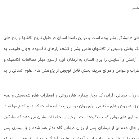
نامه سبک زندگی
پيش شماره 2 فصلنامه مطالعات معنوی
شماره اول فصل نامه تربیت تبلیغی
هیم.
 تربیتی
آئین دوست یابی
شماره دوم فصل نامه تربیت تبلیغی
شماره اول فصل نامه مطالعات معنوی
انواده
شماره دوم فصل نامه مطالعات معنوی
شماره سوم و چهارم فصل نامه تربیت تبلیغی
شماره سوم فصل نامه مطالعات معنوی
شماره پنج و شش فصل نامه تربیت تبلیغی
ای همیشگی بشر بوده است و دراین راستا انسان در طول تاریخ تلاشها و رنج های
شماره چهارم و پنجم فصل نامه مطالعات معنوی
 شک بخش وسیعی از تلاشهای علمی بشر و کشف رازهای ناگشوده جهان طبیعت به
شماره ششم فصل نامه مطالعات معنوی
آرامش و آسایش را برای انسان به ارمغان آورد ازسوی دیگر مطالعات آکادمیک و
شماره هشتم و نهم فصل‌نامه مطالعات معنوی
راب و عوامل و موانع هریک بخش قابل توجهی از پژوهش های علوم انسانی را به
شماره دهم فصل‌نامه مطالعات معنوی
 روان درمانی افرادی که دچار بیماری های روانی و اضطراب های شخصیتی و عدم
ن زمینه روش های مختلفی برای روان درمانی پدید آمده است که هیچ کدام موفقیت
ی ازبیماری های روانی کسب نکرده است. برخی از تحقیقات نشان می دهد که میانگین
. وانگهی حال عده ای از بیماران پس از روان درمانی گاه بدتر هم شده و یا بیماری پس
 به دنبال یافتن علت این امر برآمدند و ازطریق آمارگیری به این نتیجه رسیدند که