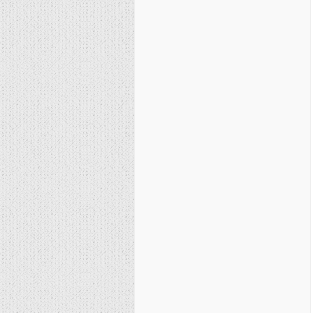
نصیریه (شیعی)
سایر فرق شیعی