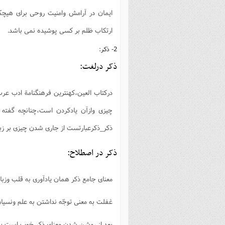
ایمان در آرامش وامنیت روحی برای هیچ
ارتکاب ظلم بر کسی پوشیده نمی باشد.
2- ذکر:
ذکر درلغت:
درکتاب العین،کهنترین فرهنگنامة ادب عرب 
چیزی وازآن یادکردن است،چنانچه گفته
ذکر_ذکرعبارتست از جاری شدن چیزی بر زبان
ذکر در اصطلاح:
معنای جامع ذکر همان یادآوری به قلب وزبا
غفلت به معنی توجّه نداشتن به علم ونسیا
بعد از روشن شدن معنای ذکر خوب است به را