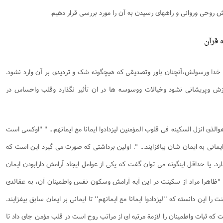
مش روحی وروانی و راههای رسیدن به آن را مورد بررسی قرار دهیم.
 قرآن
 خدا ورسولش،آنچنان باور وتصدیقی که هیچگونه شک و تردیدی بر آن وارد نشود.
زش وپریشانی نشود وخیالات ووسوسه ها در ان تأثیر نگذارد وقلب واحساس در
الذی انزل السکینه فی قلوب المؤمنین لیزدادوا ایمانا مع ایمانهم... " "اوکسی است
ایمانی به ایمان شان بیافزایند... ". اولین برداشتی که صورت می گیرد این است که
د. یا حداقل اینگونه می توان گفت که یکی از عوامل ایجاد آرامش دارابودن ایمان
یی "ظاهرا مراد از سکینت در این آیه آرامش وسکون نفس واطمینان آن، به عقائدی
ا این دانسته که ''لیزدادوا ایمانا مع ایمانهم'' تا ایمانی بر ایمان سابق بیفزایند.
ه ثبات واطمینان را لازمة مرتبه ای از مراتب روح است در قلب مؤمن جای داد تا