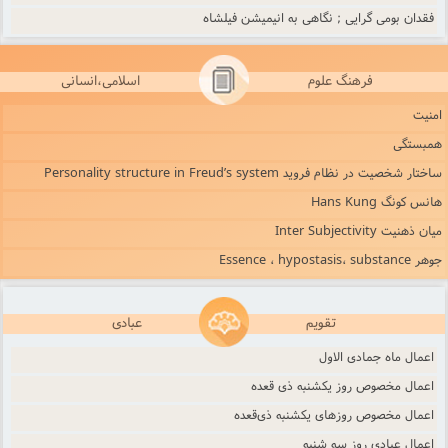
فقدان بومی گرایی ; نگاهی به انیمیشن فیلشاه
فرهنگ علوم
اسلامی،انسانی
امنیت
همبستگی
ساختار شخصیت در نظام فروید Personality structure in Freud’s system
هانس کونگ Hans Kung
میان ذهنیت Inter Subjectivity
جوهر Essence ، hypostasis، substance
تقویم
عبادی
اعمال ماه جمادى الاول
اعمال مخصوص روز یکشنبه ذی قعده
اعمال مخصوص روزهای یکشنبه ذی‌‌قعده
اعمال عبادی روز سه‌ شنبه‌