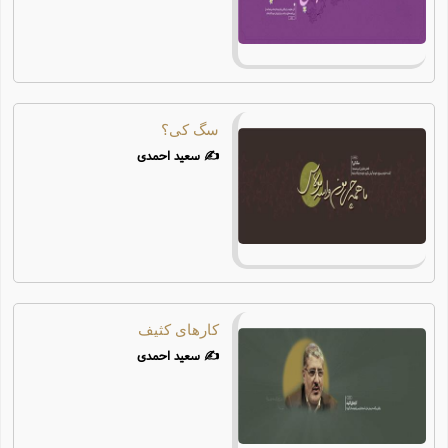
چند رسانه ای
احادیث
فرهنگ علوم انسانی و اسلامی
سگ کی؟
ویترین
✍️ سعید احمدی
یادداشت‌ها
تست
کارهای کثیف
✍️ سعید احمدی