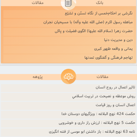
بانک
مقالات
نگرشى بر احکام‌خمس از نگاه تسنّن و تشیّع‌
مباهله رسول اکرم (صلی الله علیه وآله) با مسیحیان نجران
حضرت زهرا (سلام الله علیها) الگوی فضیلت و پاکی
دین و مدیریت دنیا
یمانی و واقعه ظهور کبری
تهاجم فرهنگی و گفتگوی تمدنها
مقالات
پژوهه
تاثير اعمال در روح انسان
روش موعظه و نصيحت در تربيت اسلامي
اعمال انسان و روز قيامت
حکمت 424 نهج البلاغه : ویژگیهای دوستان خدا
حکمت 5 نهج البلاغه : ارزش راز دارى و خوشرويى
نامه 63 نهج البلاغه : باز داشتن ابو موسى از فتنه انگيزى