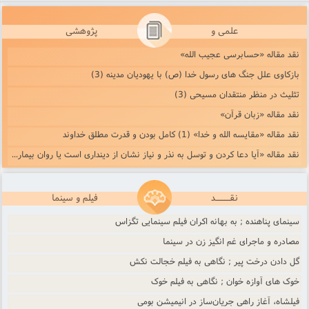
علمی و
پژوهشی
نقد مقاله «حسابرسی عجیب الله»
بازکاوی علل جنگ های رسول خدا (ص) با یهودیان مدینه (3)
تثلیث در منظر منتقدان مسیحی (3)
نقد مقاله «زبان قرآن»
نقد مقاله «مقایسه الله و خدا» (1) کامل بودن و قدرت مطلق خداوند
نقد مقاله «آیا دعا کردن و توسل به نذر و نیاز نشان از دینداری است یا روان بیماری؟» (1)
نقـــــد
فیلم و سینما
سینمای پناهنده ; به بهانه اکران فیلم سینمایی تگزاس
مصادره و ماجرای غم انگیز زن در سینما
گل دادن درخت پیر ; نگاهی به فیلم خجالت نکش
خوک های آوازه خوان ; نگاهی به فیلم خوک
فیلشاه، آغاز راهی جریان‌ساز در انیمیشن بومی