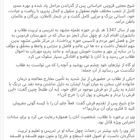
س
م
ع
ف
ق
م
(
شیخ مجتبى قزوینى خراسانى پس از گذراندن مراحل یاد شده و بهره مندى
ه
ع
ع
ش
ز
م
کامل از شعب مختلف علوم معقول و منقول و کمال پذیرى با ریاضت و عبادت،
ر
ش
پ
ا
ا
ا
ق
ح
ف
ت
خود، انسانى بزرگ و مربّیى کامل گشت و در شمار کاملان، بزرگان و عالمان
گ
ع
ق
د
پ
ف
باطن درآمد.
خ
(
ذ
ب
ت
ا
ش
م
ح
ع
ش
وى از سال 1347 هـ .ق در حوزه علمیّه مشهد به تدریس و تربیت طلاب و
م
ع
س
2
م
ا
دانشوران اقدام کرد. او چهل سال (بجز دو سال که در شهرستان فردوس به
ا
خ
ت
خ
آ
م
ف
حل و فصل امور مردم و تأسیس حوزه پرداخت)، در مرکز علمى مشهد بدین
ق
ح
پ
ص
پ
د
مهم اشتغال داشت و ده ها تن عالم و فاضل و مدرّس و واعظ و محقّق و مؤلّف
ن
و
(
آ
ه
ع
م
ش
را در سایه پُر مهر و محبت خویش بپروراند. و مانند پدرى مهربان به احوال
ت
ت
د
طلاب مى رسید و با آنان با تواضع و افتادگى بسیار سلوک مى کرد.
پ
ج
ا
2
ا
ت
ی
گ
ش
ف
او گاه از نیازهاى خود چشم مى پوشید و آنچه را که مى توانست به طلاب
ا
(
ذ
ب
تنگدست مى رسانید از آن جمله:
ش
م
ح
م
ا
ا
م
ا
م
«یکى از طلاب در حضورش از نیاز شدید به تأمین مخارج معالجه و درمان
ب
ا
ش
و
(
ف
خانواده اش سخن به میان آورد! ایشان به دلیل نداشتن وجه نقد بى درنگ با
م
ش
اشاره به یکى از دو فرش موجود در اتاق خود، ]به آن طلبه[ چنین گفت: «این
ف
ن
م
فرش را بردار و بفروش و پول آن را خرج کن!»
پ
ع
و
ا
ت
ف
ه
ع
ا
(
ف
حاج شیخ پس از تقدیم فرش گفت: فعلاً جاى آن را با کیسه گونى مفروش
ت
ت
ق
کنید تا فکرى براى آن برداریم!!»
ن
ح
ذ
غ
ش
م
وى در برخورد با طلاب، شخصیت آنان را همواره رعایت مى کرد و براى سادات
ب
پ
ت
م
(
د
م
احترامى ویژه قائل بود.
ه
ا
ت
ف
ح
آثار وى را باید بیشتر در زحمات چهل ساله او در تدریس و تعلیم و تربیت
س
آ
و
ر
ش
ن
شاگردان دانست. او اصول فقه (سطح و خارج) و متون مهم فلسفه و فلسفه
ع
ف
ع
م
د