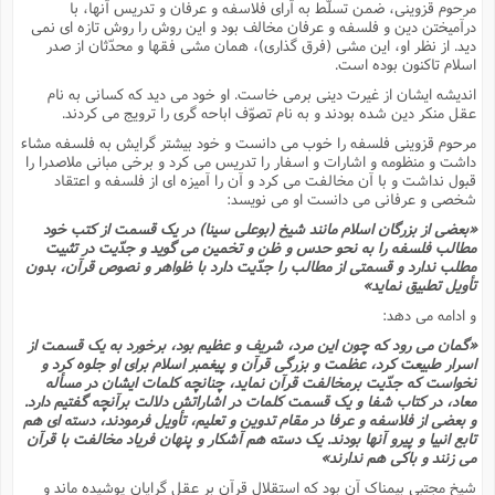
مرحوم قزوینى، ضمن تسلّط به آراى فلاسفه و عرفان و تدریس آنها، با
درآمیختن دین و فلسفه و عرفان مخالف بود و این روش را روش تازه اى نمى
دید. از نظر او، این مشى (فرق گذارى)، همان مشى فقها و محدّثان از صدر
اسلام تاکنون بوده است.
اندیشه ایشان از غیرت دینى برمى خاست. او خود مى دید که کسانى به نام
عقل منکر دین شده بودند و به نام تصوّف اباحه گرى را ترویج مى کردند.
مرحوم قزوینى فلسفه را خوب مى دانست و خود بیشتر گرایش به فلسفه مشاء
داشت و منظومه و اشارات و اسفار را تدریس مى کرد و برخى مبانى ملاصدرا را
قبول نداشت و با آن مخالفت مى کرد و آن را آمیزه اى از فلسفه و اعتقاد
شخصى و عرفانى مى دانست او مى نویسد:
«بعضى از بزرگان اسلام مانند شیخ (بوعلى سینا) در یک قسمت از کتب خود
مطالب فلسفه را به نحو حدس و ظن و تخمین مى گوید و جدّیت در تثبیت
مطلب ندارد و قسمتى از مطالب را جدّیت دارد با ظواهر و نصوص قرآن، بدون
تأویل تطبیق نماید»
و ادامه مى دهد:
«گمان مى رود که چون این مرد، شریف و عظیم بود، برخورد به یک قسمت از
اسرار طبیعت کرد، عظمت و بزرگى قرآن و پیغمبر اسلام براى او جلوه کرد و
نخواست که جدّیت برمخالفت قرآن نماید، چنانچه کلمات ایشان در مسأله
معاد، در کتاب شفا و یک قسمت کلمات در اشاراتش دلالت برآنچه گفتیم دارد.
و بعضى از فلاسفه و عرفا در مقام تدوین و تعلیم، تأویل فرمودند، دسته اى هم
تابع انبیا و پیرو آنها بودند. یک دسته هم آشکار و پنهان فریاد مخالفت با قرآن
مى زنند و باکى هم ندارند»
شیخ مجتبى بیمناک آن بود که استقلال قرآن بر عقل گرایان پوشیده ماند و