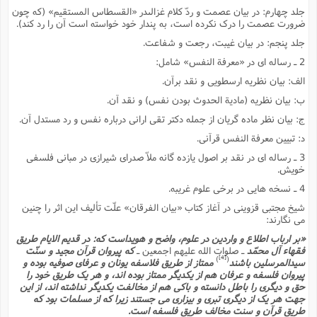
جلد چهارم: در بیان عصمت و ردّ کلام غزالىدر «القسطاس المستقیم» (که چون
ضرورت عصمت را درک نکرده است، به پندار خود خواسته است آن را رد کند).
جلد پنجم: در بیان غیبت، رجعت و شفاعت.
2 ـ رساله اى در «معرفة النفس» شامل:
الف: بیان نظریه ارسطویى و نقد برآن.
ب: بیان نظریه (مادیة الحدوث بودن نفس) و نقد آن.
ج: بیان نظر ماده گریان از جمله دکتر تقى ارانى درباره نفس و رد مستدل آن.
د: تبیین معرفة النفس قرآنى.
3 ـ رساله اى در نقد بر اصول یازده گانه ملاّ صدراى شیرازى در مبانى فلسفى
خویش.
4 ـ نسخه هایى در برخى علوم غریبه.
شیخ مجتبى قزوینى در آغاز کتاب «بیان الفرقان» علّت تألیف این اثر را چنین
مى نگارند:
«بر ارباب اطلاع و واردین در علوم، واضح و هویداست که: در قدیم الایام طریق
فقهاء آل محمّد
ـ صلوات الله علیهم اجمعین ـ
که پیروان قرآن مجید و سنّت
[4]
)
(
سیدالمرسلین باشند
ممتاز از طریق فلاسفه یونان و عرفاى صوفیه بوده و
پیروان فلسفه و عرفان هم از یکدیگر ممتاز بوده اند، و هر یک طریق خود را
حق و دیگرى را باطل دانسته و باکى هم از مخالفت یکدیگر نداشته اند، از این
جهت هر یک از دیگرى تبرى و بیزارى مى جستند زیرا که از مسلمات بود که
طریق قرآن و سنت مخالف طریق فلسفه است.