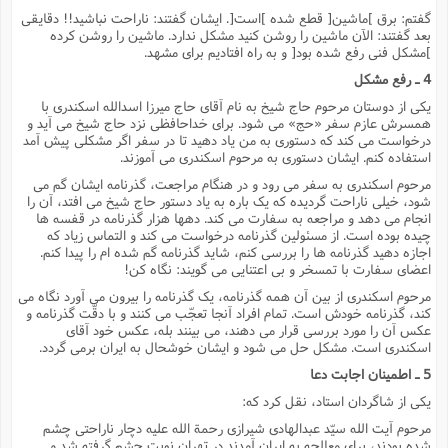
گفتم: برق ]ماشین[ قطع شده ]است[. ایشان گفتند: ناراحت نباشید!! دقایقى
بعد گفتند: الآن ماشین را روشن کنید مشکل ندارد. ماشین را روشن کرده
]مشکل فنى رفع شده بود[ و به راه افتادیم براى مشهد.
4 ـ رفع مشکل
یکى از دوستان مرحوم حاج شیخ به نام آقاى حاج میرزا اسدالله اسکندرى با
همسرش عازم سفر «حج» مى شود. براى خداحافظى نزد حاج شیخ مى آید و
درخواست مى کند که دستورى به من یاد دهید تا در سفر اگر مشکلى پیش آمد
استفاده کنم. ایشان دستورى به مرحوم اسکندرى مى آموزند.
مرحوم اسکندرى به سفر مى رود و در هنگام مراجعت، گذرنامه ایشان گم مى
شود، خیلى ناراحت گردیده که یک باره به یاد دستور حاج شیخ مى افتد، آن را
انجام مى دهد و مراجعه به سفارت مى کند. دهها هزار گذرنامه در قفسه ها
چیده بوده است. از مسئولین گذرنامه درخواست مى کند و التماس زیاد که
اجازه دهید گذرنامه ها را بررسى کنم، شاید گذرنامه گم شده ام را پیدا کنم.
اعضاى سفارت با تمسخر و بى اعتنایى مى گویند: نگاه کن!
مرحوم اسکندرى از بین آن همه گذرنامه، یک گذرنامه را بیرون مى آورد نگاه مى
کند، گذرنامه خودش است. تمام افراد آنجا تعجّب مى کنند و با دقّت گذرنامه و
عکس آن را مورد بررسى قرار مى دهند، مى بینند بله، عکس خود آقاى
اسکندرى است. مشکل حل مى شود و ایشان خوشحال به ایران برمى گردد.
5 ـ اطمینان اجابت دعا
یکى از شاگردان استاد، نقل کرد که:
مرحوم آیت الله سیّد عبدالهادى شیرازى رحمة الله علیه دچار ناراحتى چشم
شده بودند، براى معالجه به ایران آمدند در تهران نوبت چشم گرفته شد و