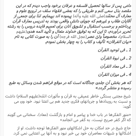
داعى پس از سالها تحصیل فلسفه و عرفان برخود واجب دیدم که در این
مقصد بذل سعى کنم و طریقى را که بعضى فقهاء سلف در ترویج علوم و
معارف آل محمّد
(صلى الله علیه وآله)
پیموده اند بپیمایم. لذا براى جمعى از
آقایان طلاب و غیرهم که جویاى دانش واقعى بودند به تدریس معارف قرآن
پرداختم و برحسب استقبال و تشویق آنان براى تعمیم فایده دروس را به رشته
تحریر درآوردم، تا این که به توفیق خداوند متعال و تأیید ائمه هدى
(علیهم
السلام)
، مخصوصاً ولىّ عصر
(عجل الله فرجه)
آن را به صورت کتابى به نام
«بیان الفرقان» تألیف و کتاب را به چهار بخش نمودم.
1 ـ فى توحید القرآن
2 ـ فى نبوة القرآن
3 ـ فى معاد القرآن
4 ـ فى میزان القرآن
که هر بخش آن جلدى جداگانه است که در موقع فراهم شدن وسائل به طبع
رسیده و منتشر گردد.»
شیخ مجتبى بستگى خاطر عمیقى به قرآن و مأثورات ائمّه(علیهم السلام) داشت
و نسبت به رویدادها و جریانهاى فکرى جدید هم بى اعتنا نبود. خود وى مى
گوید:
«منور الفکرها در باب خدا و پیامبر و امام و بازگشت (معاد)، سخنانى مى گویند
که اگر کفر صریح نیست، به کفر مى انجامد»
حاج شیخ در حد امکان به حل اشکالهاى منور الفکرها توجه داشت. او از
اشکالها و شبهات معاصران خود بى خبر نبود و به آنها بى اعتنایى نمى کرد.