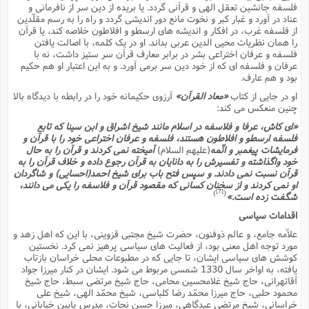
فلسفه جانشین تعقل الهى و قرآنى گردد. یا بریده از دین سر از نافرمانى و
عناد در آورد و غبار کبر و نخوت مانع دور اندیشى گردد و راه را به رسم مقلّدین
از فلسفه غرب، در افکار و اندیشه هاى ارسطو و افلاطون خلاصه کند، یا قرآن
را همان نظریات محیى الدین عربى بداند. او در یک کلمه، با اصالت یافتن
فلسفه و عرفان اختراعى بشر در برابر معارف قرآن سر ستیز داشت، نه با
عرفان و فلسفه اى که از خود دین سر برمى آورد. و به این اعتبار او هم حکیم
بود و هم عارف.
او در جایى از کتاب
«معاد القرآن»
آرزوى حکیمانه خود را در رابطه با دیدگاه بالا
چنین منعکس مى کند:
«اى کاش، عرفا و فلاسفه در اسلام مانند شیخ اشراق و ابن سینا که تابع
فلسفه ارسطو و افلاطون هستند، فلسفه و عرفان اختراعى خود را با قرآن و
فرمایشات پیغمبر و ائّمه
(علیهم السلام)
آمیخته نمى کردند و قرآن را به حال
خود واگذاشته و تفسیرش را به دانایان به قرآن رجوع داده و خلاف قرآن را به
قرآن نسبت نمى دادند. و سپس فتح باب براى شیخ احمد(احسایى) و شاگردان
او نمى کردند و از سخنان کسانى که مقصود قرآن و فلاسفه را یکى مى دانند،
[7]
)
(
شگفت زده است.»
اقدامات سیاسى
علاّمه جامع، و عالم ذوفنون، حضرت شیخ مجتبى قزوینى، با این که اهل زهد و
مورد توجه اهل معنى بود، از فعالیت هاى سیاسى پرهیز نمى کرد. نخستین
کوشش هاى سیاسى ایشان، تا جایى که در مطبوعات محلى خراسان بازتاب
یافته، به اواخر سال 1330 شمسى مربوط مى شود. ایشان در کنار میرزا جواد
آقاتهرانى، حاج شیخ غلامحسین محامى، حاج شیخ مرتضى سبط، حاج شیخ
محمود حلبى، حاج میرزا محمّد رضا کلباسى، شیخ محمّد الهى، شیخ على
خراسانى، شیخ مرتضى عیدگاهى، میرزا حسن نجات، مدرس پایین خیابانى، با