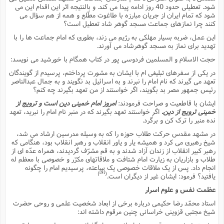
شود. تعطیلى حدود 40 روز ادامه پیدا مى کند. و بالنتیجه اثر این اقدام این مى
شود که تمام ایران از جریان مبارزه با طاغوت مطّلع و همه از هم سؤال مى
کنند چرا نمازهاى جماعت مسجد گوهر شاد تعطیل است؟
این عمل، ضربه بسیار مهلکى به رژیم مى زند، بطورى که امام جماعت ها را با
تهدید براى نماز به مسجد گوهرشاد مى آورند.
حجت الاسلام و المسلمین فردوسى پور در کتاب همگام با خورشید مى نویسد:
در یکى از سفرهاى تبلیغى ام با ایشان به مشورت پرداختم، پرسیدم از گویندگان
تعهد مى گیرند که نام امام را نبرند و به اسرائیل بد نگویند و به جمال عبدالناصر
رئیس جمهور مصر بد بگویند، اگر خواستند از من تعهد بگیرند چه کنم؟
ایشان با قاطعیت و صراحت فرمودند:
امروز امام خمینى دین است و ترویج از
خمینى ترویج از دین.
اگر خواستند تعهد بگیرند که در منبر نام امام را نبرید، تعهد
نده منبر را ترک کن و برگرد.
در مشهد مقدس حرکت طلاب حوزه را که به وسیله مدرسین ارشاد مى شد،
شیخ رهبرى مى کرد و همیشه یار و یاور انقلاب و رهبر انقلاب بود، هنگامى که
رهبر کبیر انقلاب از زندان آزاد شدند و به قم مشرّف گردیدند، همراه عدّه اى از
طلاب و بازاریان به زیارت امام شتافت و ملاقاتهاى مکرّر و خصوصى با معظم له
انجام داد. پس از یک ملاقات خصوصى یک ساعته، پرسیدیم امام را چگونه
[9]
)
(
یافتید؟ فرمود: ایشان غیر از دیگران است.
عظمت نفس و علوم اسرار
استاد محمّد رضا حکیمى درباره برخى از ابعاد شخصیت علمى و روحى حضرت
شیخ مجتبى قزوینى خراسانى چنین مرقوم داشته اند: