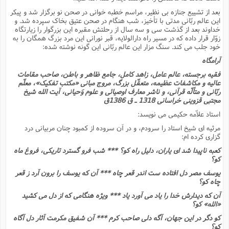
بعد از تشییع جنازه بى نظیر، مراسم خطبه خوانى در صحن نو برگزار شد و پیکر
این عالم ربّانى مدتى با تأخیز، شب هنگام در صحن عتیق بخاک سپرده شد. و
خداوند بعد از گذشت سى و سه سال از رحلتش مقبره این بزرگوار را زیارتگاه
زوّار قرار داده که در مسیر راه دارالولایه، قبر نورانى این مرد بزرگ همگان را به
خود جلب مى کند. سنگ مزار این عالم ربّانى این گونه نوشته شده:
آرامگاه
فقیه برجسته، عالم عامل، زاهد کامل، جامع ظاهر و باطن، صاحب مقامات
عالیه و مکاشفات عظیمه، متعقّل بزرگ، مروج مبانى «مکتب تفکیک»، معلّم
ربّانى و متألّه قرآنى، و ناشر معارف اوصیائى و علوم وَحیانى، آیت الله شیخ
مجتبى قزوینى خراسانى 1318 ـ ق 1386ق
استاد علاّمه حکیمى مى نویسد:
مرثیه اى شیخ استاد را سرودم، و در آن سروده از کمبود چنان مربیانى درد
گزارى کرده ام:
کعبه ناپیدا شد اى یاران، دلیل راه کو؟ *** شب فرو گسترد تاریکى، فروغ ماه
کو؟
یوسف مصر دل افتاده ست اندر قعر چاه *** آن که یوسف را برون آرد ز قعر
چاه کو؟
آن که دیدارش خدا را یاد مى آورد یاد *** ویژه هنگامى که از دل مى کشید
«الله» کو؟
کو دگر در این جهان، آگه دلى صاحب کرم *** آن شفیق مکرمت آثار دل آگاه
کو؟