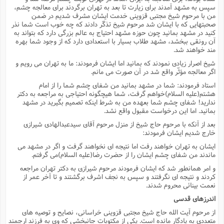
سپس به مشهد آمدند براى زیارت تا بعد به تهران برگردند براى معالجه چشم،
من با مرحوم شیخ مجتبى قزوینى خدمت ایشان مشرف شدیم در ضمن
صحبتهایى که با ایشان شد مرحوم شیخ تذکّر دادند که چه خوب است شما نذر
کنید در مشهد بمانید چون حوزه مشهد احتیاج به عالم بزرگى دارد که بتواند به
آن رونقى ببخشد، مشهد طلاب بسیار با استعدادى دارد که از وجود شما بهره
مند خواهند شد.
شیخ اصرار زیادى نمودند که بمانید اما ایشان فرمودند: ما به تهران مى رویم و
اگر معالجه مؤثّر واقع شد در آن صورت مى مانم.
استاد فرمودند: شما در مشهد بمانید من شفاى چشم شما را از امام
هشتم(علیه السلام)خواهم گرفت، شما هیچگونه احتیاجى به مراجعه به دکتر
ندارید! شفاى چشم شما بعهده من به شرط اینکه تصمیم بگیرید در مشهد
بمانید. اما این درخواست مقبول واقع نشد.
بعد از آنکه با مرحوم حاج شیخ از منزل مرحوم آقاى سیدعبدالهادى شیرازى
خارج شدیم ایشان فرمودند:
ایشان به تهران خواهند رفت اما نتیجه اى نخواهند گرفت و اگر در مشهد مى
ماندند من شفاى چشم ایشان را از حضرت رضا(علیه السلام)مى گرفتم.
و امر همانطور شد که ایشان فرمودند مرحوم شیرازى به دکتر تهران مراجعه
کردند و نتیجه اى نگرفتند و سپس به نجف اشرف برگشتند و تا آخر عمر از
نعمت بینائى محروم شدند.
اندرزهاى قدسى
از مرحوم آیت الله حاج شیخ مجتبى قزوینى خراسانى، نصایح و توصیه هاى
متعددى به یادگار مانده است. یکى از مکتوبات جانبخشى که وى به فرزند ارجمند