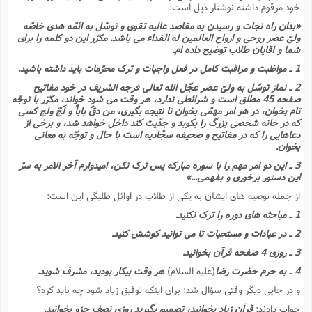
خود مرقوم داشته نوشتار ذیل است:
«بدان راه نجات و رسیدن به مقاصد عالیه تقوى و توسّل به ائمّه هدى خاصّه
ولىّ عصر روحى و ارواح العالمین له الفداء مى باشد. مکرّر این دو کلمه را براى
شما و آقایان طلاب توضیح داده ام.
1 ـ مواظبت و مراقبت کامل در فعل واجبات و ترک محرّمات باید داشته باشید.
2 ـ نماز توسّل به ولىّ عصر عجّل الله تعالى فرجه الشریف در خود مفاتیح
صفحه 45 مطلق است و شرائطى ندارد، هر وقت مى شود خواند، مکرّر با توجّه
تام بخوان، در هر امر مهمّى بخوان تا نتیجه بگیرى، من دقّ باباً و لَجّ ولج کسى
که در خانه شخصى بزرگ را بکوبد و جدّیت کند داخل خواهد شد، و برخى از
دعاهایى را که در مفاتیح و صحیفه سجّادیه است با حال و توجّه به معانى
بخوان.
3 ـ این دو امر مهم را با سوره مبارکه یس ترک نکن، امیدوارم آخر الامر به سرّ
این دستور برخورى و بفهمى...»
از جمله توصیه هاى ایشان به یکى از طلاب در اوائل طلبگى این است:
1 ـ مباحثه هاى دوره را ترک نکنید.
2 ـ در عبادات و مستحبات تا مى توانید کوشش کنید.
3 ـ روزى 4 صفحه قرآن بخوانید.
4 ـ به حرم حضرت رضا
(علیه السلام)
هر وقت بیکار بودید، مشرف شوید.
و در جایى دیگر وقتى سؤال شد: براى اینکه توفیق زیاد شود چه باید کرد؟
جواب دادند:
قرآن زیاد بخوانید، تصمیم بگیرید روزى نصف جزو بخوانید.