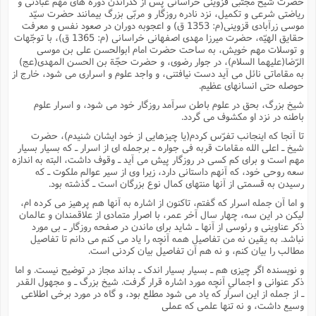
حضرت شیخ مجتبى قزوینى خراسانى پس از گذراندن دوره هاى مهم عبادتى و
ریاضتى شرعى و تکمیل، نزد نادره روزگار و مربّى بزرگ بیمانند حضرت سیّد
موسى زرآبادى قزوینى(م: 1353 ق) و اعجوبه دوران در صعود نفس و معرفت
حقایق الهیّه، حضرت میرزا مهدى اصفهانى خراسانى (م: 1365 ق)، با توجّهات
و توسلات مهم خویش، به ساحت حضرت امام ابوالحسن على بن موسى
الرّضا(علیهما السلام)، در جوار رضوى، و حضرت حجّة بن الحسن المهدى(عج)
به مقاماتى نائل مى آید دست نیافتنى، و واجد علوم و اسرارى مى شود، خارج از
حوصله حتى انسانهاى عظیم.
شیخ بزرگ، بحق در علوم باطن سرآمد روزگار خود مى شود، و اسرار علوم
باطنه در نزد او مکشوف مى گردد.
تا آنجا که اینجانب تفرّس کردم(یا چیزهایى از خود ایشان شنیدم)، حضرت
شیخ ـ اعلى الله مقامات قربه فى جواره ـ برجمله اى از اسرار ـ که بسیار بسیار
مهم است و براى کم کسى در روزگار پیش مى آید ـ وقوف داشت، البته به اندازه
سعه روحى خود، که آنهم داستانى دارد، زیرا وى از سیر عوالم ملکوت ـ که
رسیدن به قسمتى از آنها منتهاى کمال نوع بزرگان است ـ گذشته بود.
و اما آن جمله اسرار که گفتم، تاکنون از اشاره به آنها هم پرهیز مى کرده ام،
لیکن در این سه، چهار سال آخر عمر، با اصرار متمادى از علاقمندان و عالمان
ذکر عناوینى و رئوسى از آنها ـ شاید براى ماندن در صفحه روزگار ـ بى مورد
نباشد. به یقین نه من تفاصیل همه آنچه را یاد مى کنم مى دانم تا تفاصیل
مطالب را بیان کنم، و نه هم آن تفاصیل بیان کردنى است.
و نویسنده اگر چیزى هم ـ بسیار بسیار اندک ـ بداند مجاز در توضیح نیست. و اما
ذکر عنوانى و اجمالىِ آنچه مورد اشاره قرار گرفت. شیخ بزرگ ـ و مجهول القدر
ـ از جمله از این اسرار که یاد مى شود مطلع بود، و گاه در مورد برخى اطلاعى
وسیع داشت، و نه تنها علمى که عملى