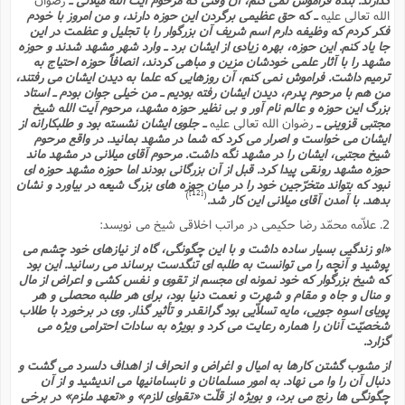
الله تعالى علیه
ـ که حق عظیمى برگردن این حوزه دارند، و من امروز با خودم
فکر کردم که وظیفه دارم اسم شریف آن بزرگوار را با تجلیل و عظمت در این
جا یاد کنم. این حوزه، بهره زیادى از ایشان برد ـ وارد شهر مشهد شدند و حوزه
مشهد را با آثار علمى خودشان مزین و مباهى کردند، انصافاً حوزه احتیاج به
ترمیم داشت. فراموش نمى کنم، آن روزهایى که علما به دیدن ایشان مى رفتند،
من هم با مرحوم پدرم، دیدن ایشان رفته بودیم ـ من خیلى جوان بودم ـ استاد
بزرگ این حوزه و عالم نام آور و بى نظیر حوزه مشهد، مرحوم آیت الله شیخ
مجتبى قزوینى ـ
رضوان الله تعالى علیه
ـ جلوى ایشان نشسته بود و طلبکارانه از
ایشان مى خواست و اصرار مى کرد که شما در مشهد بمانید. در واقع مرحوم
شیخ مجتبى، ایشان را در مشهد نگه داشت. مرحوم آقاى میلانى در مشهد ماند
حوزه مشهد رونقى پیدا کرد. قبل از آن بزرگانى بودند اما حوزه مشهد حوزه اى
نبود که بتواند متخرّجین خود را در میان حوزه هاى بزرگ شیعه در بیاورد و نشان
[12]
)
(
بدهد. با آمدن آقاى میلانى این کار شد.
2. علاّمه محمّد رضا حکیمى در مراتب اخلاقى شیخ مى نویسد:
«او زندگیى بسیار ساده داشت و با این چگونگى، گاه از نیازهاى خود چشم مى
پوشید و آنچه را مى توانست به طلبه اى تنگدست برساند مى رسانید. این بود
که شیخ بزرگوار که خود نمونه اى مجسم از تقوى و نفس کشى و اعراض از مال
و منال و جاه و مقام و شهرت و نعمت دنیا بود، براى هر طلبه محصلى و هر
پویاى اسوه جویى، مایه تسلاّیى بود گرانقدر و تأثیر گذار. وى در برخورد با طلاب
شخصیّت آنان را هماره رعایت مى کرد و بویژه به سادات احترامى ویژه مى
گزارد.
از مشوب گشتن کارها به امیال و اغراض و انحراف از اهداف دلسرد مى گشت و
دنبال آن را وا مى نهاد. به امور مسلمانان و نابسامانیها مى اندیشید و از آن
چگونگى ها رنج مى برد، و بویژه از قلّت «تقواى لازم» و «تعهد ملزم» در برخى