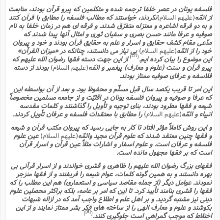
فلسفه یونان در عصر خلفا ترجمه شده و متکلمین که پیرو قرآن بودند، متابعت
از ائمّه
(علیهم السلام)
نکردند، خواستند که مطالب فلسفه را مطابق با قرآن کنند
و به دو فرقه اشاعره و معتزله متفرّق شدند. و فرقه اى هم در زمان خلفا به نام
صوفیه و عرفا مانند حسن بصرى و سفیان ثورى و امثال آنها پیدا شدند که
مدّعى مقام کشف حقایق و اسرار و علم به حقایق قرآن بودند و خود و پیروان
خود را از ائمّه
(علیهم السلام)
بى نیاز مى دانستند، چنانکه در «میزان القرآن»
[5]
)
(
این موضوع را بیان کرده ایم.
از این جهت دسته فقها رضوان الله علیهم که
پیرو قرآن و سنت (علوم و معارف) پیغمبر و ائمّه
(علیهم السلام)
بودند از دسته
فلاسفه و عرفاى صوفیه ممتاز بودند.
این امر تا قریب یکصد سال قبل مسلّم و محفوظ بود. و بعد از آن بواسطه این
که عرفا و صوفیه و پیروان فلسفه یونان در اقلیّت و از جامعه مسلمین مخصوصاً
شیعه و فقها مطرود بودند، بناى توجیه و تأویل را گذاشتند و کلمات مقدسه
انبیاء و ائمّه
(علیهم السلام)
را مطابق با معتقدات فلسفه و عرفان تأویل کردند.
و این روش کاملاً مؤثر افتاد تا کار به جایى رسید که پیروان مکتب قرآن و شیعه
و فقها چنین معتقد شدند که علوم قرآن مجید وائمّه
(علیهم السلام)
عین علوم
فلسفه و عرفان است. و علوم اسفار و اشارات مثلاً عین قرآن و اسرار قرآن
است که بر فقها مجهول مانده است.
فقهاى بزرگ رضوان الله علیهم را ظاهرى و قشرى خواندند و از اسرار قرآنى بى
بهره دانستند و به همین گونه کلمات، عوام شیعه را فریفتند و از فقها منزجر
نمودند. عوامل دیگر (از جمله مقاصد سیاسى و استعمارى) هم این مطلب را که
فقها را قشرى بنامند تأیید کرد. تا این که امر بر عامه، بلکه براکثر محصلین علوم
دینى نیز مشتبه گردید. و بر اهل علم و اطلاع واجب آمد که در ازاله شبهات
بکوشند و علوم و معارف الهى را از ساخته هاى فکر بشر ممتاز نمایند و از این
[6]
)
(
اختلاط که موجب گمراهى است جلوگیرى کنند.