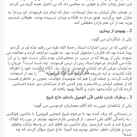
این عمل چنان حال و هوایى به مجلس داد که بى اختیار همه گریه مى کردند.
در همان حال ایشان به نماز ایستادند، نماز که تمام شد فرمودند: اى مردم! به
منازل خود برگردید. هنوز مردم به فلکه و میدان نرسیده بودند، طوفان شدیدى
وزید بعد از آن هم باران مفصّلى آمد.
2 ـ بهبودى از بیمارى
یکى از شاگردان مى گوید:
در ایامى که در درس اشارات استاد رحمة الله علیه مى رفتم غدّه اى در گردنم
پیدا شده بود که فکرم را مشغول کرده بود. به طبیب مراجعه کرده و معالجه مى
نمودم. یکى از روزها که در درس، در محضرشان بودم مکرّر دست خود را بر آن
غدّه مى گذاردم. مرحوم استاد پس از درس فرمودند: چه شده است؟ جریان را
به ایشان عرض کردم. ایشان فرمودند: نزدیک بیا، آنگاه انگشت خود را اطراف
[10]
)
(
غدّه کشیدند. و آیه شریفه
«أَمْ أَبْرَمُوا أَمْراً فَإِنَّا مُبْرِمُونَ»
را بعد از استعاذه
قرائت کردند، و جمله اى را هم که نفهمیدم خواندند. بخوبى در خاطرم هست
که از محضر ایشان برخاستم و چند قدمى که از منزلشان دور شدم احساس
کردم که آن غدّه وجود ندارد و کاملاً بهبود یافته ام.
3 ـ برطرف شدن نقص فنّى اتومبیل بادعاى حاج شیخ
یکى از شاهدان عینى به نام آقاى معماریان فردوسى مى گوید:
در زمستانى که برف آمده بود با مرحوم شیخ ]مجتبى قزوینى[ با ماشین فولکس
ـ به رانندگى آقاى على اسدى ـ از فردوس عازم مشهد بودیم. در بین راه کولاک
شروع شد و شب فرارسید. برق ماشین نیز قطع شد. در وسط بیابان وهواى
سرد و هزاران خطر، متحیّر بودیم چه کنیم! حاج شیخ سؤال کردند که چه
شده؟