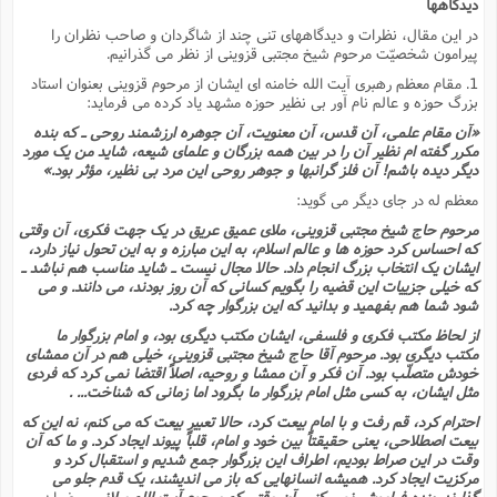
دیدگاهها
در این مقال، نظرات و دیدگاههاى تنى چند از شاگردان و صاحب نظران را
پیرامون شخصیّت مرحوم شیخ مجتبى قزوینى از نظر مى گذرانیم.
1. مقام معظم رهبرى آیت الله خامنه اى ایشان از مرحوم قزوینى بعنوان استاد
بزرگ حوزه و عالم نام آور بى نظیر حوزه مشهد یاد کرده مى فرماید:
«آن مقام علمى، آن قدس، آن معنویت، آن جوهره ارزشمند روحى ـ که بنده
مکرر گفته ام نظیر آن را در بین همه بزرگان و علماى شیعه، شاید من یک مورد
دیگر دیده باشم! آن فلز گرانبها و جوهر روحى این مرد بى نظیر، مؤثر بود.»
معظم له در جاى دیگر مى گوید:
مرحوم حاج شیخ مجتبى قزوینى، ملاى عمیق عریق در یک جهت فکرى، آن وقتى
که احساس کرد حوزه ها و عالم اسلام، به این مبارزه و به این تحول نیاز دارد،
ایشان یک انتخاب بزرگ انجام داد. حالا مجال نیست ـ شاید مناسب هم نباشد ـ
که خیلى جزییات این قضیه را بگویم کسانى که آن روز بودند، مى دانند. و مى
شود شما هم بفهمید و بدانید که این بزرگوار چه کرد.
از لحاظ مکتب فکرى و فلسفى، ایشان مکتب دیگرى بود، و امام بزرگوار ما
مکتب دیگرى بود. مرحوم آقا حاج شیخ مجتبى قزوینى، خیلى هم در آن ممشاى
خودش متصلّب بود. آن فکر و آن ممشا و روحیه، اصلاً اقتضا نمى کرد که فردى
مثل ایشان، به کسى مثل امام بزرگوار ما بگرود اما زمانى که شناخت... .
احترام کرد، قم رفت و با امام بیعت کرد، حالا تعبیر بیعت که مى کنم، نه این که
بیعت اصطلاحى، یعنى حقیقتاً بین خود و امام، قلباً پیوند ایجاد کرد. و ما که آن
وقت در این صراط بودیم، اطراف این بزرگوار جمع شدیم و استقبال کرد و
مرکزیت ایجاد کرد. همیشه انسانهایى که باز مى اندیشند، یک قدم جلو مى
گذارند. بنده فراموش نمى کنم، آن وقتى که مرحوم آیت الله میلانى ـ
رضوان