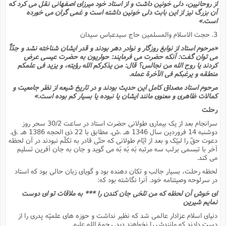
از روحانیین، دلى خونین داشت و از استاد خود میرزاى اصفهانى نقل مى کرد که
آن بزرگ نیز از این بابت دلى خونین داشته است و غمى گران مى خورده
است.»
3. حجت الاسلام والمسلمین حاج سیدعباس سیدان
«مرحوم استاد از نوابغ روزگار و نوادر دهر بودند و قدر ایشان شناخته نشد و جدّاً
مى توان گفت: آنکه حضرت مى فرمایند: حواریون به حضرت عیسى عرض
کردند یا روح الله من نجالس؟ قال: من یذکرکم الله رؤیته، و یزید فی علمکم
منطقه و یرغبکم فی الآخرة عمله.
مرحوم استاد مصداق کامل این حدیث بودند و در تاریخ شیعه از نظر جامعیت و
کمالات ظاهرى و معنوى مانند ایشان یا نبوده یا بسیار کم بوده است.»
رحلت
سرانجام بعد از یک بیمارى طولانى حضرت استاد در ساعت 30/2 سحر روز
دوشنبه 14 فروردین سال 1346 هـ .ش. مطابق با 22 ذى الحجه 1386 هـ .ق.
دعوت حقّ را لبیّک و بعد از ایّام طولانى که حتّى قادر به تکلّم نبودند در آن لحظه
آخر با تبسمى برلب سه مرتبه بَه بَه بَه مى گوید و جان به جان آفرین تسلیم
مى کند.
لحظه رحلت، بسیار جالب و تکان دهنده بود و گویاى زبان حالى بود که استاد
در سرلوحه وصیتنامه خود. آنرا نگاشته بود که:
اى خوش آن لحظه که من تلخى جان کندن را *** به ملاقات تو اى دوست
نمایم شیرین
دنیاى اسلام عزادار عالمى شد که نظیر نداشت و حوزه هاى علمیّه پدرى را از
دست دادند که مانندش را نخواهند دید. رحمة الله علیه.