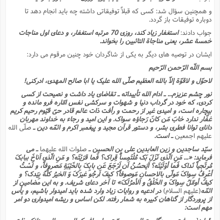
و همچنین سؤال شد: کسى که قبلاً توفیقاتى داشته چه باید انجام دهد تا
دوباره توفیقات باز گردد.
جواب دادند:
استغفار زیاد کند، روزى 70 مرتبه استغفار، و دعاى اول مناجات
خمسة عشر، یعنى مناجاة التائبین را بخواند.
ایشان در توصیه هاى دیگر به یکى از شاگردان خود چنین مرقوم مى دارد:
بسم اللّه الرّحمن الرّحیم
لاحوّل و لاقوّة إلاّ بالله العظیم صلّى الله علیک یا ابا صالح المهدى، ادرکنى!
نور چشم عزیزم... ـ ادام الله تأییداته ـ تقاضاى یاد داشت و نصیحت از کسى
کردى، که خود در گرداب دنیا و شهوات و سرکشى نفس امّاره فرو مانده و
بیچاره است، و امیدى غیر از رحمت و رأفت ذات عالم قادر حىّ قیّوم رحیم کریم
غفّار ندارد خابَ مَن کانَ رَجاؤه سواک. و این امید و رجاء به خداوند مهربان
داناى توانا فطرى بشر، و دستور قرآن مجید و پیغمبر اکرم و ائمّه دین ـ
صلّى الله
علیهم اجمعین
ـ است.
سیّد ساجدین و زین العابدین على بن الحسین ـ
صلوات الله علیهما
ـ مى
فرماید: «... مَنِ الّذی نَزَلَ بَک مُلْتَمِساً قِراک؟ فَما قرَیْتَه؟ و مَنِ الّذی اَناخَ ببابکَ
مُرتَجیاً نَداک فَما أوْلَیْتَه؟ اَیَحسُنُ اَن اَرْجَعَ عَن بابِکَ بِالخَیْبَةِ مَصروفاً، و لَسْتُ
أعْرِفُ سِواکَ مَولّى بالاحسانِ مَوصوفاً؟ کیفَ اَرجُو غیرَکَ وَ الخیرُ کلُّهُ بِیَدک؟ و
کیفَ أومّلُ سِواکَ و الخَلْقُ و الأمرُلَکَ» تا آخر دعاى شریف. و به این مضامین از
ائمّه
(علیهم السلام)
در ادعیه و روایات زیاد وارد شده باید امیدوار باشیم، و یأس
از پروردگار از گناهان کبیره به شمار رفته. لکن اساس و ریشه امیدوارى دو امر
مهم است: