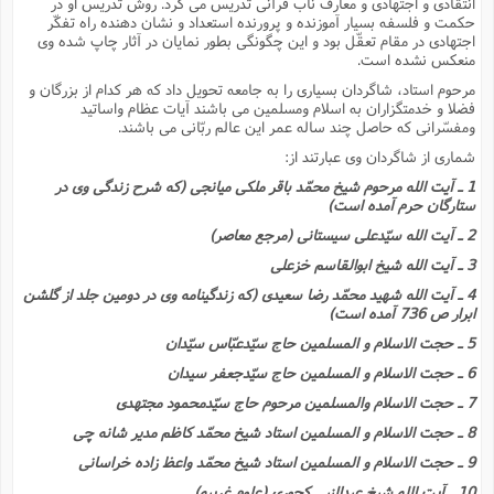
انتقادى و اجتهادى و معارف ناب قرآنى تدریس مى کرد. روش تدریس او در
ت
ا
ا
ف
حکمت و فلسفه بسیار آموزنده و پرورنده استعداد و نشان دهنده راه تفکّر
ح
ت
ت
س
اجتهادى در مقام تعقّل بود و این چگونگى بطور نمایان در آثار چاپ شده وى
ن
ج
منعکس نشده است.
ذ
ق
ش
م
و
م
م
مرحوم استاد، شاگردان بسیارى را به جامعه تحویل داد که هر کدام از بزرگان و
س
م
ج
(
ا
فضلا و خدمتگزاران به اسلام ومسلمین مى باشند آیات عظام واساتید
و
ومفسّرانى که حاصل چند ساله عمر این عالم ربّانى مى باشند.
ج
ش
ح
چ
م
ع
س
شمارى از شاگردان وى عبارتند از:
ف
خ
(
ا
ف
ن
1 ـ آیت الله مرحوم شیخ محمّد باقر ملکى میانجى (که شرح زندگى وى در
ن
ستارگان حرم آمده است)
ت
م
ذ
م
ت
2 ـ آیت الله سیّدعلى سیستانى (مرجع معاصر)
م
م
ک
ا
3 ـ آیت الله شیخ ابوالقاسم خزعلى
ش
(
ه
ش
پ
4 ـ آیت الله شهید محمّد رضا سعیدى (که زندگینامه وى در دومین جلد از گلشن
ع
ا
چ
ابرار ص 736 آمده است)
و
ا
و
ع
ش
5 ـ حجت الاسلام و المسلمین حاج سیّدعبّاس سیّدان
پ
(
ف
6 ـ حجت الاسلام و المسلمین حاج سیّدجعفر سیدان
ذ
ف
ن
م
ز
7 ـ حجت الاسلام والمسلمین مرحوم حاج سیّدمحمود مجتهدى
ن
ت
ا
(
م
8 ـ حجت الاسلام و المسلمین استاد شیخ محمّد کاظم مدیر شانه چى
ت
ح
م
9 ـ حجت الاسلام و المسلمین استاد شیخ محمّد واعظ زاده خراسانى
ا
ع
(
ع
ش
10 ـ آیت الله شیخ عبدالنبى کجورى (علوم غریبه)