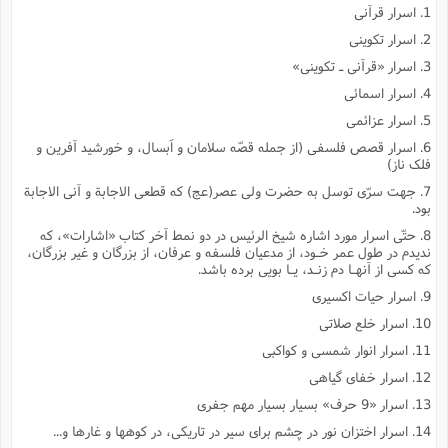
1. اسرار قرآنى
2. اسرار تکوینى
3. اسرار «قرآنى ـ تکوینى»
4. اسرار اسمائى
5. اسرار عزائمى
6. اسرار قصص فلسفى (از جمله قصّه سلامان و اَبسال، و خورشید آفرین و
فلک ناز)
7. جهت سرّى توسل به حضرت ولى عصر(عج) که قطعى الاجابة و آنى الاجابة
بود.
8. حتّى اسرار مورد اشاره شیخ الرئیس در دو نمط آخر کتاب «اشارات»، که
ندیدم در طول عمر خـود، از مدعیان فلسفه و عرفان، از بزرگان و غیر بزرگان،
که کسى از آنهـا دم زنـد، یـا بویى برده باشد.
9. اسرار حیات اکسیرى
10. اسرار خلع صلاتى
11. اسرار انوار شمسى و کواکبى
12. اسرار خفاى گیاهى
13. اسرار «9 حرف» بسیار بسیار مهم جفرى
14. اسرار اختزان نور در چشم براى سیر در تاریکى، در کوهها و غارها و...