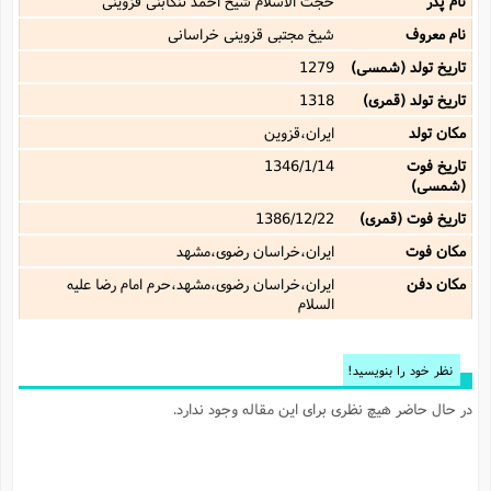
نام پدر
حجت الاسلام شیخ احمد تنکابنى قزوینى‌
نام معروف
شیخ مجتبى قزوینى خراسانى
تاریخ تولد (شمسی)
1279
تاریخ تولد (قمری)
1318
مکان تولد
ایران،قزوین
تاریخ فوت
1346/1/14
(شمسی)
تاریخ فوت (قمری)
1386/12/22
مکان فوت
ایران،خراسان رضوی،مشهد
مکان دفن
ایران،خراسان رضوی،مشهد،حرم امام رضا علیه
السلام
نظر خود را بنویسید!
در حال حاضر هیچ نظری برای این مقاله وجود ندارد.