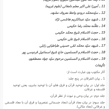
ا
ش
11 ـ آمیرزا على اکبر معلم دامغانى (علوم غریبه)
و
ف
(
12 ـ سیّدمحمّد درودى واعظ معروف مشهد.
ذ
ن
م
13 ـ شهید سیّد عبدالکریم هاشمى نژاد
م
غ
م
م
14 ـ علاّمه محمّد رضا حکیمى
(
15 ـ حجت الاسلام شیخ محمّد حکیمى
ش
ب
16 ـ حجت الاسلام شیخ على حکیمى
ه
(
و
17 ـ شیهد سیّد محمّد تقى حسینى طباطبایى زابلى
ن
ا
18 ـ حجت الاسلام و المسلمین حاج شیخ اسماعیل فردوسى پور
ف
ح
19 ـ حجت الاسلام و المسلمین مرحوم سیّد جواد مصطفوى
م
(
م
تألیفات
ن
آثار مکتوب وى عبارت است از:
ش
(
1 ـ بیان الفرقان در پنج جلد:
د
س
ف
جلد اول: در بیان توحید قرآن و فرق هاى آن با توحید بشرى، یعنى توحید
ف
م
فلسفه و عرفان.
ش
م
جلد دوم: در بیان وحى و نبوت از نظر قرآن.
جلد سوم: در بیان معاد قرآن (معاد جسمانى عنصرى) و فرق آن با معاد فلسفى
و عرفانى (معاد مثالى).