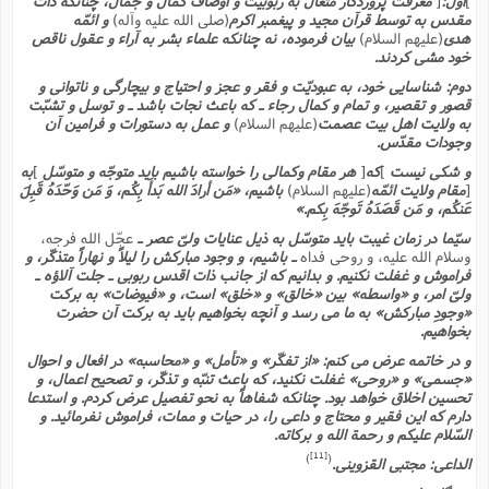
]
اول:
[
معرفت پروردگار متعال به ربوبیّت و اوصاف کمال و جمال، چنانکه ذات
مقدس به توسط قرآن مجید و پیغمبر اکرم
(صلى الله علیه وآله)
و ائمّه
هدى
(علیهم السلام)
بیان فرموده، نه چنانکه علماء بشر به آراء و عقول ناقص
خود مشى کردند.
دوم: شناسایى خود، به عبودیّت و فقر و عجز و احتیاج و بیچارگى و ناتوانى و
قصور و تقصیر، و تمام و کمال رجاء ـ که باعث نجات باشد ـ و توسل و تشبّت
به ولایت اهل بیت عصمت
(علیهم السلام)
و عمل به دستورات و فرامین آن
وجودات مقدّس.
و شکى نیست
]
که
[
هر مقام وکمالى را خواسته باشیم باید متوجّه و متوسّل
]
به
[
مقام ولایت ائمّه
(علیهم السلام)
باشیم، «مَن أرادَ الله بَدأَ بِکُم، وَ مَن وَحّدَهُ قَبِلَ
عَنکُم، و مَن قَصَدَهُ تَوجّهَ بِکم.»
سیّما در زمان غیبت باید متوسّل به ذیل عنایات ولىّ عصر ـ
عجّل الله فرجه،
وسلام الله علیه، و روحى فداه
ـ باشیم، و وجود مبارکش را لیلاً و نهاراً متذکّر، و
فراموش و غفلت نکنیم. و بدانیم که از جانب ذات اقدس ربوبى ـ جلت آلاؤه ـ
ولىّ امر، و «واسطه» بین «خالق» و «خلق» است، و «فیوضات» به برکت
«وجودِ مبارکش» به ما مى رسد و آنچه بخواهیم باید به برکت آن حضرت
بخواهیم.
و در خاتمه عرض مى کنم: «از تفکّر» و «تأمل» و «محاسبه» در افعال و احوال
«جسمى» و «روحى» غفلت نکنید، که باعث تنبّه و تذکّر، و تصحیح اعمال، و
تحسین اخلاق خواهد بود. چنانکه شفاهاً به نحو تفصیل عرض کردم. و استدعا
دارم که این فقیر و محتاج و داعى را، در حیات و ممات، فراموش نفرمائید. و
السّلام علیکم و رحمة الله و برکاته.
[11]
)
(
الداعى: مجتبى القزوینى.