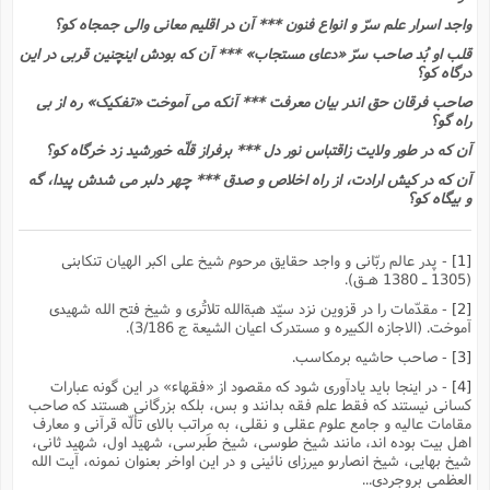
واجد اسرار علم سرّ و انواع فنون *** آن در اقلیم معانى والى جمجاه کو؟
قلب او بُد صاحب سرّ «دعاى مستجاب» *** آن که بودش اینچنین قربى در این
درگاه کو؟
صاحب فرقان حق اندر بیان معرفت *** آنکه مى آموخت «تفکیک» ره از بى
راه گو؟
آن که در طور ولایت زاقتباس نور دل *** برفراز قلّه خورشید زد خرگاه کو؟
آن که در کیش ارادت، از راه اخلاص و صدق *** چهر دلبر مى شدش پیدا، گه
و بیگاه کو؟
[1]
- پدر عالم ربّانى و واجد حقایق مرحوم شیخ على اکبر الهیان تنکابنى
(1305 ـ 1380 هـق).
[2]
- مقدّمات را در قزوین نزد سیّد هبةالله تلاتُرى و شیخ فتح الله شهیدى
آموخت. (الاجازه الکبیره و مستدرک اعیان الشیعة ج 3/186).
[3]
- صاحب حاشیه برمکاسب.
[4]
- در اینجا باید یادآورى شود که مقصود از «فقهاء» در این گونه عبارات
کسانى نیستند که فقط علم فقه بدانند و بس، بلکه بزرگانى هستند که صاحب
مقامات عالیه و جامع علوم عقلى و نقلى، به مراتب بالاى تألّه قرآنى و معارف
اهل بیت بوده اند، مانند شیخ طوسى، شیخ طَبرسى، شهید اول، شهید ثانى،
شیخ بهایى، شیخ انصارىو میرزاى نائینى و در این اواخر بعنوان نمونه، آیت الله
العظمى بروجردى...