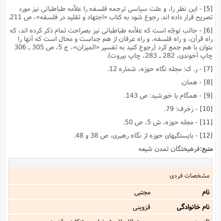
[5]
- این نظر را، و علت سیاسى ترجمه فلسفه را علاّمه طباطبائى نیز مورد
تصریح قرار داده اند. رجوع شود به کتاب «اجتهاد و تقلید در فلسفه»، ص 211.
[6]
- جالب توجّه است که علاّمه طباطبائى نیز بصراحت تمام ذکر کرده اند، که
راه قرآن، و راه فلسفه، و راه عرفان از هم جداست و محال است که آنها را
بتوان با هم جمع کرد (رجوع کنید به تفسیر «المیزان»، ج 5، ص 305 ـ 306
چاپ آخوندى، 282 ـ 283، چاپ بیروت).
[7]
- ر. ک: مجله نگاه حوزه، شماره 12.
[8]
- همان.
[9]
- همگام با خورشید: ص 143.
[10]
- زخرف: 79.
[11]
- مجله حوزه، ش 5، ص 50.
[12]
- بایستگیهاى حوزه از نگاه رهبرى، ص 38 و 48.
منبع:
فرهیختگان تمدن شیعه
مشخصات فردی
نام
مجتبى
نام خانوادگی
قزوینى