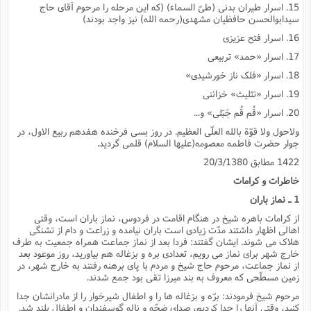
15. اسرار طیران بدنى (طىّ السماء) (که این مرحله را مرحوم آقاى حاج
سیدابوالحسن حافظیان مشهدى(رحمه الله) نیز واجد بودند)
16. اسرار فتح عزیزى
17. اسرار «حمد» تربیعى
18. اسرار «فلک ناز خورشیدى»
19. اسرار «تثلیث» خزائنى
20. اسرار «قُم قُم جَبَلى» و...
ولاحول ولا قوّة بالله العلّى العظیم. در روز بسى فرخنده هفدهم ربیع الاول، در
جوار حضرت فاطمه معصومه(علیها السلام) قلمى گردید.
1422 مطابق 20/3/1380
خاطرات و کرامات
1 ـ نماز باران
از کرامات باهره شیخ در هنگام اقامت در فردوس، نماز باران است، وقتى
اهالى اظهار داشتند مدّت زیادى است باران نیامده و زراعت و دام از تشنگى
هلاک مى شوند. ایشان گفتند: فردا بعد از نماز جماعت همراه جمعیت به طرف
خارج شهر براى نماز مى رویم، تعدادى بره و بزغاله هم بیاورید، روز موعود بعد
از نماز جماعت، مرحوم حاج شیخ و مردم با پاى برهنه رفتند به خارج شهر، در
زمین مسطّحى که معروف به بند میرزا تقى بود جمع شدند.
مرحوم شیخ فرمودند: برّه و بزغاله ها را و اطفال شیرخوار را از مادرانشان جدا
کنید، وقتى آنها را جدا کردیم، صداى ضجّه و ناله گوسفندان و اطفال بلند شد.