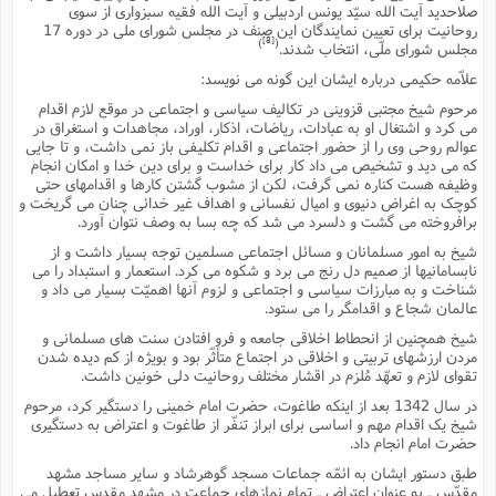
صلاحدید آیت الله سیّد یونس اردبیلى و آیت الله فقیه سبزوارى از سوى
روحانیت براى تعیین نمایندگان این صنف در مجلس شوراى ملى در دوره 17
[8]
)
(
مجلس شوراى ملّى، انتخاب شدند.
علاّمه حکیمى درباره ایشان این گونه مى نویسد:
مرحوم شیخ مجتبى قزوینى در تکالیف سیاسى و اجتماعى در موقع لازم اقدام
مى کرد و اشتغال او به عبادات، ریاضات، اذکار، اوراد، مجاهدات و استغراق در
عوالم روحى وى را از حضور اجتماعى و اقدام تکلیفى باز نمى داشت، و تا جایى
که مى دید و تشخیص مى داد کار براى خداست و براى دین خدا و امکان انجام
وظیفه هست کناره نمى گرفت، لکن از مشوب گشتن کارها و اقدامهاى حتى
کوچک به اغراض دنیوى و امیال نفسانى و اهداف غیر خدائى چنان مى گریخت و
برافروخته مى گشت و دلسرد مى شد که چه بسا به وصف نتوان آورد.
شیخ به امور مسلمانان و مسائل اجتماعى مسلمین توجه بسیار داشت و از
نابسامانیها از صمیم دل رنج مى برد و شکوه مى کرد. استعمار و استبداد را مى
شناخت و به مبارزات سیاسى و اجتماعى و لزوم آنها اهمیّت بسیار مى داد و
عالمان شجاع و اقدامگر را مى ستود.
شیخ همچنین از انحطاط اخلاقى جامعه و فرو افتادن سنت هاى مسلمانى و
مردن ارزشهاى تربیتى و اخلاقى در اجتماع متأثّر بود و بویژه از کم دیده شدن
تقواى لازم و تعهّد مُلزم در اقشار مختلف روحانیت دلى خونین داشت.
در سال 1342 بعد از اینکه طاغوت، حضرت امام خمینى را دستگیر کرد، مرحوم
شیخ یک اقدام مهم و اساسى براى ابراز تنفّر از طاغوت و اعتراض به دستگیرى
حضرت امام انجام داد.
طبق دستور ایشان به ائمّه جماعات مسجد گوهرشاد و سایر مساجد مشهد
مقدّس ـ به عنوان اعتراض ـ تمام نمازهاى جماعت در مشهد مقدس تعطیل مى