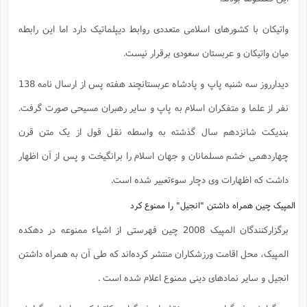
س
م
ع
ف
ق
م
(
ه
ع
ع
ش
ز
م
ر
ش
پ
ا
ا
ا
واتیکان با کشورهای اسلامی متعددی روابط دیپلماتیک دارد اما این رابطه
ق
ح
ف
ت
گ
ع
ق
د
پ
ف
خ
(
ذ
میان واتیکان و عربستان سعودی برقرار نیست.
ب
ت
ا
ش
م
ح
ع
ش
م
ع
س
2
م
ا
ا
خ
ت
خ
دیدارروز سه شنبه پاپ و پادشاه عربستانچند هفته پس از ارسال نامه 138
آ
م
ف
ق
ح
پ
ص
پ
د
ن
و
(
آ
نفر از علما و متفکران اسلام به پاپ و سایر رهبران مسیحی صورت گرفت.
ه
ع
م
ش
ت
ت
د
پ
ج
ا
2
ا
ت
بندیکت شانزدهم سال گذشته به واسطه نقل قول از یک متن قرن
ی
گ
ش
ف
ا
(
ذ
ب
ش
م
چهاردهمی خشم مسلمانان و جهان اسلام را برانگیخت و پس از آن اظهار
ح
م
ا
ا
م
ا
م
ب
ا
داشت که اظهارات وی دچار سوء‌تعبیر شده است.
ش
و
(
ف
م
ش
ف
ن
م
المپیک چین همراه داشتن "انجیل" را ممنوع کرد
پ
ع
و
ا
ت
ف
ه
ع
ا
(
ف
ت
برگزارکنندگان المپیک 2008 چین فهرستی از اشیاء ممنوعه در دهکده
ت
ق
ن
ح
ذ
غ
ش
م
المپیک، محل اقامت ورزشکاران منتشر کرده‌اند که طی آن به همراه داشتن
ب
پ
ت
م
(
د
م
ه
ا
ت
انجیل و سایر نمادهای دینی ممنوع اعلام شده است .
ف
ح
س
آ
و
ر
ش
ن
ع
ف
ع
م
د