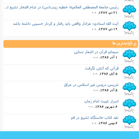
رئیس جامعة المصطفی العالمیة؛ خطبه زینب(س) در شام افتخار تشیع است
21 دی 1387, 0:0
آیت الله استادی؛ عزادار واقعی باید رفتار و کردار حسینی داشته باشد
19 دی 1387, 0:0
پر بازدیدترین ها
سیمای قرآن در اشعار سنایی
1 آذر 1386, 0:0
قرآنی که آتش نگرفت
5 آبان 1386, 0:0
تدریس دروس غیر اسلامی در عراق
5 آذر 1386, 0:0
اسرار غیبت امام زمان
6 شهریور 1386, 0:0
نقد کتاب خاستگاه تشیع در قم
6 بهمن 1386, 0:0