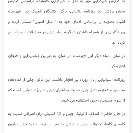
به گزارش خبرگزاری مهر به نقل از خبرگزاری کاتولیک، براساس گزارش
ت
ا
ا
ف
ح
ت
ت
س
بخش ورزشی یک روزنامه ایتالیایی، برگزار کنندگان المپیک چین فهرست
ن
ج
ذ
ق
ش
م
و
م
اشیاء ممنوعه را براساس ادعای خود به " علل امنیتی" منتشر کرده و
م
س
م
ج
(
ا
و
ورزشکاران را از همراه داشتن هرگونه نماد دینی در تسهیلات المپیک منع
ج
ش
ح
چ
م
ع
س
کرده اند.
ف
خ
(
ا
ف
ن
ن
ت
م
در میان اشیاء دیگر این فهرست می توان به دوربین فیلمبرداری و فنجان
ذ
م
ت
م
اشاره کرد.
م
ک
ا
ش
(
ه
ش
پ
روزنامه اسپانیایی زبان روزن نیز اظهار داشت: این قانون یکی از نمادهای
ع
ا
چ
و
ا
سانسور و عدم تساهل چین نسبت به اشیای دینی به ویژه اشیایی است که
و
ع
ش
پ
(
ف
از سوی مسیحیان چین استفاده می شود.
ذ
ف
ن
م
ز
ن
ت
ا
(
در حال حاضر 5 اسقف کاتولیک چینی و 15 کشیش برای اعتراض نسبت به
م
ت
ح
م
کلیسای کاتولیک دولتی چین در زندان به سر می برند. حدود چهار میلیون
ا
ع
(
ع
ش