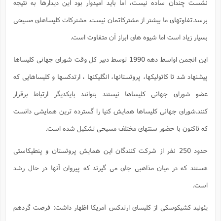
نشست چندان ساده نیست، اما باید امیدوار بود این دیدارها به نتیجه
برسد.تفاوتهای ما بیشتر از مشترکاتمان نیست. مشترکات کلیساهای مسیحی
بسیار زیاد است اما شیوه های ابراز آن متفاوت است.
این انجمن اواسط دهه 1990 توسط دبیر کل وقت شورای جهانی کلیساها
پیشنهاد شد تا کاتولیکها، پروتستانها، انگلیکنها ، ارتدکسها و کلیساهایی که
عضو شورای جهانی کلیساها نیستند بتوانند بایکدیگر ارتباط برقرار
کنند.شورای جهانی کلیساها همایش کنیا را گسترده ترین همایشی دانست
که تاکنون با حضور سنتهای مختلف مسیحی تشکیل شده است.
حدود 250 نفر از شرکت کنندگان این همایش پروتستان و پنطیکاستی
هستند که در میان مذاهبی جای می گیرند که پیروان آنها در حال رشد
است.
یئونید کشیکوسکی از کلیسای ارتدکس آمریکا اظهار داشت: فرصت گردهم