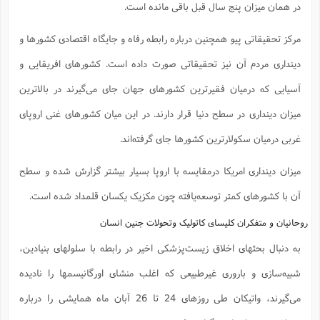
در همان میزان پنج سال قبل باقی مانده است.
مرکز تحقیقاتی پیو همچنین درباره رابطه رفاه و جایگاه اقتصادی کشورها و
دینداری مردم آن نیز تحقیقاتی صورت داده است. کشورهای افریقایی و
آسیایی که درمیان فقیرترین کشورهای جهان جای می‌گیرند در بالاترین
میزان دینداری در سطح دنیا قرار دارند. در این میان کشورهای غنی اروپای
غربی درمیان سکولارترین کشورها جای گرفته‌اند.
میزان دینداری امریکا درمقایسه با اروپا بسیار بیشتر گزارش شده و سطح
آن با کشورهای کمتر توسعه‌یافته چون مکزیک یکسان قلمداد شده است.
روحانیان و متفکران کلیسای کاتولیک وتحولات جنین انسان
به دنبال بحثهای اخلاق زیست‌‌پزشکی اخیر در رابطه با سلولهای بنیادین،
شبیه‌سازی و باروری غیرطبیعی که اغلب منشای اورگانیسمها را نادیده
می‌گیرند، واتیکان طی روزهای 24 تا 26 آبان ماه همایشی را درباره