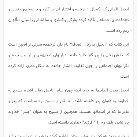
انجیل آلمانی که یکسال از ترجمه و انتشار آن می‌گذرد و بر تساوی جنسی و
دغدغه‌های اجتماعی تأکید کرده بتازگی واکنشها و مناقشاتی را میان متألهان
رقم زده است.
این کتاب که "انجیل به زبان انصاف" نام دارد ترجمعه مدرنی از انجیل است
که نقش زنان را پررنگتر جلوه داده، عبارتهای ضدیهودی را از بین برده و
نگرانیهای اجتماعی را چون تفاوت اقشار جامعه به شکل مدرن ارائه کرده
است.
انجیل مدرن آلمانیها به جای آنکه چون سایر اناجیل زمان اشاره مسیح به
خداوند به عنوان پدر داشته باشد، به نقل از مسیح نوشته است که پدر و
مادر ما که در آسمانها هستند. همچنین از مسیح به عنوان "پسر" خداوند
یاد نشده بلکه وی را " فرزند" خداوند دانسته است.
ترجمه جدید هرکجا به نقش مردان اشاره کرده نقش زنان را مورد تأکید