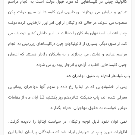
کاتولیک چینی در کلیساهایی که مورد قبول دولت است به انجام مراسم
ا
ش
و
ف
عبادی و نیایش می پردازند. روحانیون این کلیساها از سوی دولت پکن
(
ذ
ن
منصوب می شوند، در حالی که واتیکان از این امر ابراز نارضایتی کرده دولت
م
م
غ
م
م
(
چین انتصاب اسقفهای واتیکان را دخالت در امور داخلی کشور توصیف می
ش
کند. از سوی دیگر، بسیاری از کاتولیکهای چین درکلیساهای زیرزمینی به انجام
ب
ه
(
مراسم عبادی و نیایش می پردازند و به واتیکان وفادار هستند که اعضای
و
ن
ا
چنین کلیساهایی اغلب با آزادی و انزجار روبه رو می شوند.
ف
ح
م
(
پاپ خواستار احترام به حقوق مهاجران شد
م
ن
پس از خشونتهایی که در ایتالیا رخ داده و متهم آنها مهاجران رومانیایی
ش
(
معرفی شده اند، پاپ بندیکت شانزدهم روز یکشنبه 13 آبان ماه از مقامات
د
س
ف
دولتی خواست به حقوق مهاجران احترام بگذارند.
ف
م
ش
م
نمی توان نفوذ قابل توجه واتیکان در سیاست ایتالیا را نادیده گرفت،
اظهارات دیروز پاپ در شرایطی ایراد شد که نمایندگان پارلمان ایتالیا این