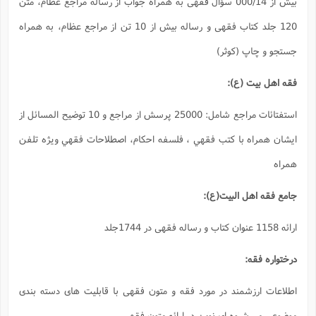
مراه جواب از رساله مراجع عظام، متن
120 جلد کتاب فقهی و رساله بیش از 10 تن از مراجع عظام، به همراه
استفتائات مراجع شامل: 25000 پرسش از مراجع و 10 توضيح المسائل از
م، اصطلاحات فقهي وي‍ژه تلفن
قهی با قابلیت های دسته بندی
فقهی