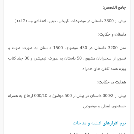
السلام
ششم
واقفیه
فصل
(شیعی)
ذکر
نامه
مصیبت
مطالعات
غالیان
متفرقه
معنوی
(شیعی)
شماره
بهائیت
متن 3200 داستان در 430 موضوع، 1500 داستان به صورت صوت و
هشتم
(شیعی)
و
تصویر از سخنرانان مشهور، 50 داستان به صورت انیمیشن و 30 جلد کتاب
نهم
اهل
فصل‌نامه
حق
مطالعات
(شیعی)
معنوی
نصیریه
شماره
(شیعی)
بیش از 000/2 داستان در بیش از 500 موضوع با 000/10 ارجاع به همراه
دهم
سایر
فصل‌نامه
فرق
مطالعات
شیعی
معنوی