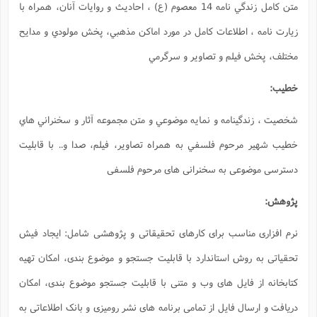
 معصوم (ع) ، احاديث و روايات آنان، همراه با
كن مذهبي، پخش مولودي و مدايح
ن مجموعه آثار و سخنراني هاي
ير، فيلم، صدا و.. با قابلیت
م فلسفی
تی و پژوهشی شامل: ایجاد فیش
تجو و موضوع بندی، امکان تهیه
لیت جستجو موضوع بندی، امکان
 نشر رومیزی و بانک اطلاعاتی به