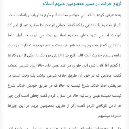
لزوم حرکت در مسیر معصومین علیهم السلام
بنده عرض كردم با خدا مي خواهم معامله كنم نذرم به ارباب رياضات است.
اگر از معصوم يك دعايي را كه گفته بخواني غرضت ادا ميشود غير از اين كه
غرضت ادا مي شود دعاي معصوم اصلا نورانيت مي آورد، به قول علما
دعاهايي كه از معصوم رسيده هم طريقيت و هم موضوعيت داره. من يك
دفعه رسيدم خدمت آيت الله آقاي بهاء الديني من يك بار يكي از اين كارها
را گفتم آقا فلان كس اين طوري مي كند عيبي دارد حالا ايراد شرعي نميشه
گفت. مادامي كه در خود آن طريق خلاف شرعي نباشد يك وقت است در
طريقش اصلا خلاف شرع نيست نه حالا كه در طريق خودش خلاف شرع
نيست نميشه عيبي برسانيم حالا من سوال كردم گفتم چطور است اين چيز
ها تامل كوتاهي كردو گفت اگر از طريق معصومين بريم در اين چيزها
مشرف ميشويم.
يكي از مجتهدان زمان كه الان در قيد حيات هستند ولي پير شده اند.