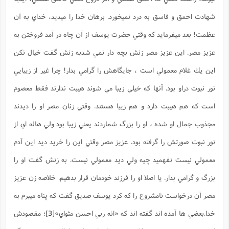
شهادت احمق و فاسق به درد نميخورد. برهان خدا را ميديد، خداي به آن
عظمت! بعد ميفرمايد كه وقتي حضرت يوسف از آن چاه در آمد فروختن به
عزيز مصر. اين عزيز مصر زنش بچه دار نمي شدبه زنش گفت خيال نكن
اين يك غلام معمولي است ، جايگاهش را گرامي بدار! چرا غير از زيبايي
نور نبوت دراو بود. آنها كه خيلي زيبا مي شوند هيبت ندارند فقط معصوم
است كه هم هيبت دارد و هم زيبا هستند. وقتي زنان مصر او را ديدند
مجذوب جمال او شده ، او را بزرگ شماردند يعني زيبا بود ولي هاله اي از
نور نبوت صورتش را گرفته بود. عزيز مصر وقتي اين را خريد ديد اين آدم
معمولي نيست نفهميد چيه ولي ديد معمولي نيست. به زنش گفت او را
بزرگ و گرامي بدار. يا اصلا او را فرزند خودمان قرار بدهيم. خلاصه زن عزيز
مصر آن درخواست نامشروع را كه كرد يوسف صديق گفت كه پناه ميبرم به
خدا.بعضي ها آمده اند گفته اند كه «انه ربي احسن مثواي»
[3]
؛ مقصودش