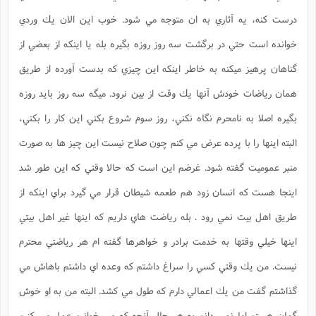
ت
ا
ا
ف
ح
ت
درست كنه، يه آثاري به ان متوجه مي شود. خوب اين الان يك وردي
ت
س
ن
ج
ذ
ق
ش
م
خوانده است حتي در برگشت سه روز روزه بگيره بله يا اينكه از بعضي از
و
م
م
س
م
ج
(
گناهان پرهيز ميكنه به خاطر اينكه اين چيزي كه بدست آورده از طريق
ا
و
ج
ش
ح
چ
م
همان رياضات خودش آنها يك وقت از بين نرود. ميگه سه روز بايد روزه
ع
س
ف
خ
(
ا
ف
ن
بگيره اصلا به نامحرم نگاه نكني، روز سوم شروع بكني اين كار را بكني،
ن
ت
م
ذ
البته اينها را با پرده عرض مي كنم چون صلاح نيست اين چيز ها به صورت
م
ت
م
م
ک
منبر عموميت گفته شود. غرضم اين است كه حالا وقتي كه اين طور شد
ا
ش
(
ه
ش
پ
اينجا هست كه انسان زود هم طعمه شيطان قرار مي گيرد براي اينكه از
ع
ا
چ
و
ا
و
ع
طريق اهل بيت نمي رود . بله رياضت هاي داريم كه اينها غير اهل بيتي
ش
پ
(
ف
ذ
اينها خيلي وقتها به خدمت برادر و خواهرها گفته ام هر رياضتي محترم
ف
ن
م
ز
ن
ت
نيست. من يك وقتي كسي را سراغ داشتم كه وعده اي داشتم باهاش مي
ا
(
م
ت
ح
م
گذاشتم گفت من يك اعمالي دارم كه طول مي كشد. البته من به او خوش
ا
ع
(
ع
ش
گمان هستم اما نمي دانم به هر حال آنچه كه مي خوانيم عمل مي كنيم