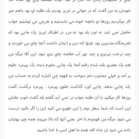
خودش به من گفت كه در جواني در تبريز بوديم يك طلبه اي بود باهم جبر
كار ميكرديم روزها تو باغچه خونه مي نشستيم و هرچي مي نوشتيم جواب
حاصل نمي شد. نه اون بلد بود نه من. در اطراف تبريز يك جايي بود كه
تفريحگاه متدينين بود. اونها كه دين و ايمان داشتند آنجا چاي مي خوردند و
چند درخت تبريزي و چند نهر آب خلاصه جاي بدي نبود. اين آقا ميگه من
هم يك عصري بلند شدم رفتم آنجا يك چايي بخورم ديدم يك پيرمرد جلوم
بر آمد و خيلي مجذوب دلم سوخت به قهوه چي اشاره كردم به حساب من
يك چايي بدهد. چايي آورد گذاشت جلوي پيرمرد . پيرمرد برگشت گفت
روزها كار ميكنيد با آن طلبه جواب در نمي آيد گفتم بله گفت خوب علتش
اين است كه شما سطر دوم را اين طوري مي كنيد اين را اگر نكنيد درست
مي شود. ميگه من فهميدم تا اخر. يعني آنها كه بالا ميروند همه چيز بهشان
داده مي شود ان شاء الله همه ما اهل انس با خدا باشيم.