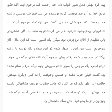
پيدا كرد بهش عمل تعبير خواب داد. خدا رحمت كند مرحوم آيت الله فكور
يزدي خدا به آن هم موهبت كرده بود.بنده مي شناختم يك دوستي داشتم
خدا رحمت كند خودشان به من گفت من ارادتمند مرحوم آيت الله
شاهرودي بودم وجوه شرعيه ام را مي فرستادم به نجف به آقاي شاهرودي
ولي تقليدم از آقاي بروجردي بود. ميگن يك اسبي است كه اين مال آقاي
بروجردي است من اين را سوار شدم تو اين ميدان يك دوسه بار رفتم
برگشتم صبح بيدار شدم رفتم پيش مرحوم آيت الله فكور ميگه من خواب
ديدم اسب يك مرجعي را سوار شدم تعبيرش چيه ميگه حرفم تمام نشده
بود گفت خيلي خوب مقلد او هستي وجوهت را به كس ديگري ميدهي.
خلاصه اين طور بگم كه هر كس كه مانند حضرت يوسف مشابهاتي داشته
خدا بهش عنايت كرده است. بالاخره در حديث قدسي آمده ميگه همه
چيزتون را از ما بخواهيد. حتي نمك طعامتان را.