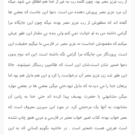
از رب عزيز مصر بود. چون كلمه رب به غير از خدا هم اطلاق مي شود. ميگه
آن مرد عزيز مصر پرورش دهنده من است. دعوا اين جاست كه بعضي ها
گفته اند كه منظورش از رب عزيز مصر بوده. ميگه چون اين جايگاه مرا
گرامي داشته من به او خيانت نمي كنم ولی بنده بي مقدار اين طور عرض
ميكنم كه مقصودش خداست نه عزيز مصر. در فارسي ما ميگيم حقيقت اين
است. پروردگار من جايگاه مرا گرامي نگه داشته است. اين انه دوم بدون
دعوا ضمير شان است.شان اين است كه ظالمين رستگار نميشوند. حالا
اين طور شد زن عزيز مصر آن درخواست را كرد و اين هم مايل هم بود اما
برهان خدا را مي ديد.نه كه مايل نبود.حتي ميگن بعضي ها در بعضي موارد
ميگن مشابهتي با حضرت يوسف پيدا كرده اند حتي خدا به پاس آن
مشابهت به آنها يك مرحمتي كرد. در مورد ابن سيرين معروف است كه
معبر خواب بوده. كتاب تعبير خواب معتبر در فارسي و عربي هنوز چاپ نشده
است هرچي هست نامعتبر است . در حاشيه بگويم كساني كه به اين