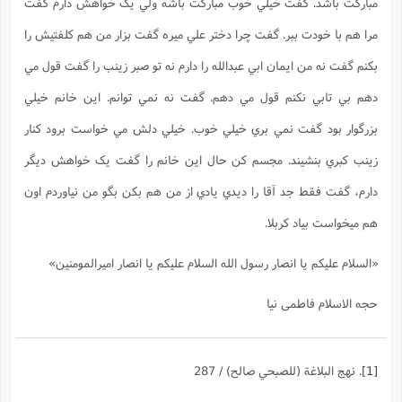
مباركت باشد. گفت خيلي خوب مباركت باشه ولي يک خواهش دارم گفت
مرا هم با خودت ببر. گفت چرا دختر علي ميره گفت بزار من هم كلفتيش را
بكنم گفت نه من ايمان ابي عبدالله را دارم نه تو صبر زينب را گفت قول مي
دهم بي تابي نكنم قول مي دهم. گفت نه نمي توانم. اين خانم خيلي
بزرگوار بود گفت نمي بري خيلي خوب. خيلي دلش مي خواست برود كنار
زينب كبري بنشيند. مجسم كن حال اين خانم را گفت يک خواهش ديگر
دارم، گفت فقط جد آقا را ديدي يادي از من هم بكن بگو من نياوردم اون
هم ميخواست بياد کربلا.
«السلام عليكم يا انصار رسول الله السلام عليكم يا انصار اميرالمومنين»
حجه الاسلام فاطمی نیا
[1]
. نهج البلاغة (للصبحي صالح) / 287