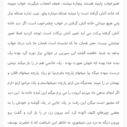
تعبيرخواب پایبند هستند بيچاره ميشند، ضعف اعصاب ميگيرند. خواب ميبينه
كه خانه آتش گرفته است پا ميشه صدقه ميذاره واي. عيب نداره صدقه بذار
ولي هيچ ميداني خانه آتش گرفتن در خواب چقدرخوب است. اگر ديد خانه
آتش گرفته بركت مي آيد تعبير آتش بركات است. توجه كرديد اصلا تعبير
نوشتني نيست. معبر همان جا كه نشسته است همان جا بايد درجا جواب
بدهد به شما. خلاصه گفتند ابن سيرين در جواني بزاز دوره گرد بوده يك
بنده خدا بوده كه خوش صورت بوده . يك خانمي هم در را باز ميكند نيتش
درست نبوده ميگه بيا ميخوام پارچه بخرم.بيا تو زياد پارچه ميخوام فلان و
بهمان در را ميبند بعدميگه من ازتو پارچه نميخواستم و يك مرادي ازتو دارم
اگر انجام ندهي داد ميزنم آبروت را مي برم ميگم اين آمده خانه ما. اين ديد
كه مجبور است ميگن اين رفت در يك جايي در يك گوشه و خودش را به
بعضي چيزهاي كثيف آلوده كرد آمد بيرون زن در را باز كرد و گفت برو
بيرون ديگه به درد من نميخوري. به خاطر اين شباهت كه با حضرت يوسف