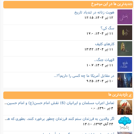
جدیدترین ها در این موضوع
هویت زنانه در تندباد تاریخ
12 تیر 1404, 12:15
سگ کی؟
11 تیر 1404, 17:0
کارهای کثیف
11 تیر 1404, 13:42
الهیات جنگ...
11 تیر 1404, 10:7
در مقابل آمریکا ما چه کسی را داریم؟!...
10 تیر 1404, 9:25
پر بازدیدترین ها
تعامل اعراب مسلمان و ایرانیان (6) نقش امام حسن(ع) و امام حسین(ع) در فتح ایران
4 تیر 1390, 0:0
اگر والدین به فرزندان ستم کنند فرزندان چطور برخورد کنند، بطوری که هم موجب ناراحتی آنها نشود و هم بتوانند آنها را امر به معروف و نهی از منکر کنند، و اگر نصیحت تأثیر نداشت چطور باید با آنها برخورد کرد؟
24 آبان 1393, 14:10