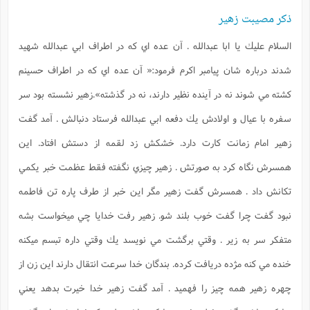
ذکر مصیبت زهیر
السلام عليك يا ابا عبدالله . آن عده اي كه در اطراف ابي عبدالله شهيد
شدند درباره شان پيامبر اكرم فرمود:« آن عده اي كه در اطراف حسينم
كشته مي شوند نه در آينده نظير دارند، نه در گذشته».زهیر نشسته بود سر
سفره با عيال و اولادش يك دفعه ابي عبدالله فرستاد دنبالش . آمد گفت
زهير امام زمانت كارت دارد. خشكش زد لقمه از دستش افتاد. اين
همسرش نگاه كرد به صورتش . زهير چيزي نگفته فقط عظمت خبر يكمي
تكانش داد . همسرش گفت زهير مگر اين خبر از طرف پاره تن فاطمه
نبود گفت چرا گفت خوب بلند شو. زهير رفت خدايا چي ميخواست بشه
متفكر سر به زير . وقتي برگشت مي نويسد يك وقتي داره تبسم ميكنه
خنده مي كنه مژده دريافت كرده. بندگان خدا سرعت انتقال دارند اين زن از
چهره زهير همه چيز را فهميد . آمد گفت زهير خدا خيرت بدهد يعني