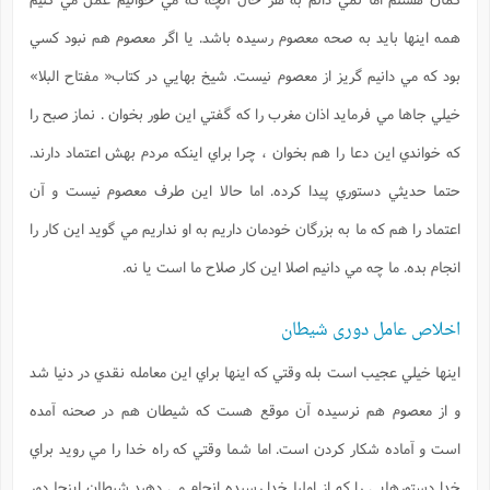
ا
ش
و
همه اينها بايد به صحه معصوم رسيده باشد. يا اگر معصوم هم نبود كسي
ف
(
ذ
ن
بود كه مي دانيم گريز از معصوم نيست. شيخ بهايي در كتاب
« مفتاح البلا»
م
م
غ
م
م
خيلي جاها مي فرمايد اذان مغرب را كه گفتي اين طور بخوان . نماز صبح را
(
كه خواندي اين دعا را هم بخوان ، چرا براي اينكه مردم بهش اعتماد دارند.
ش
ب
ه
(
حتما حديثي دستوري پيدا كرده. اما حالا اين طرف معصوم نيست و آن
و
ن
ا
اعتماد را هم كه ما به بزرگان خودمان داريم به او نداريم مي گويد اين كار را
ف
ح
انجام بده. ما چه مي دانيم اصلا اين كار صلاح ما است يا نه.
م
(
م
ن
اخلاص عامل دوری شیطان
ش
(
د
اينها خيلي عجيب است بله وقتي كه اينها براي اين معامله نقدي در دنيا شد
س
ف
ف
م
و از معصوم هم نرسيده آن موقع هست كه شيطان هم در صحنه آمده
ش
م
است و آماده شكار كردن است. اما شما وقتي كه راه خدا را مي رويد براي
خدا دستورهايي را كه از اوليا خدا رسيده انجام مي دهيد شيطان اينجا دور