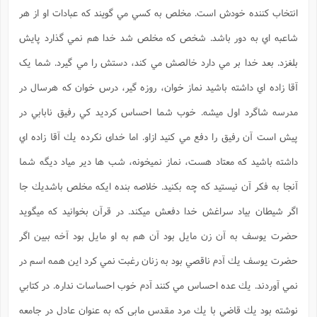
انتخاب كننده خودش است. مخلص به كسي مي گویند كه عبادات او از هر
شاعبه اي به دور باشد. شخص كه مخلص شد خدا هم نمي گذارد پایش
بلغزد. بعد خدا بر مي دارد خالصش مي كند، دستش را مي گيرد. شما يک
آقا زاده اي داشته باشيد نماز خوان، روزه گير، درس خوان كه هرسال در
مدرسه شاگرد اول ميشه. خوب شما احساس كرديد كي رفيق نابابي در
پيش است آن رفيق را دفع مي كنيد ازاو. اما خدای نكرده يك آقا زاده اي
داشته باشيد كه معتاد هست، نماز نمیخونه، شب ها دير مياد ديگه شما
آنجا به فكر آن نيستيد كه چه بكنيد. خلاصه بنده ايكه مخلص باشديك جا
اگر شيطان بياد سراغش خدا دفعش ميكند. در قرآن بخوانيد كه ميگويد
حضرت يوسف به آن زن مايل بود آن هم به او مايل بود آخه ببين اگر
حضرت يوسف يك آدم ناقصي بود به زنان رغبت نمي كرد اين همه اسم در
نمي آوردند. يك عده احساس مي كنند آدم خوب احساسات نداره. در كتابي
نوشته بود يك قاضي با يك مرد مقدس مابی كه به عنوان عادل در جامعه