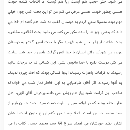
مي شود. حتي حجب هم نيست ريا هم نيست اما انتخاب كننده خودت
هستي چطور خودت هستي عرض مي كنم من تو اين بحث انس چون خيلي
مهم بوده معمولا سعي كردم به دوستان گفتم. به شما هم گفته ام خدا مي
داند كه بعضي چيز ها را بنده مكرر مي كنم. مي دانيد بحث اخلاص، مخلص،
بحث شاعبه اينها را نمي شود فهميد مگر با بحث انس. گفتم به دوستان
عرض مي شودكه وقتي انسان با خدا انس گرفت ،انس با خدا شد. عبادت
مي كني دوست داري با خدا مانوس بشي. اين كساني كه به درجات عاليه
رسيدند به كرامات باهرات رسيدند اينها كساني بودند كه اصلا چيزي نديدند
به آنجا رسيدند. اگر آقاي طباطبايي به اين خاطر نماز شب مي خواندكه
صاحب اين كرامت شود پياز هم بهش نمي دادند.برادرش آقاي الهي، اهل
نظر معتقد بودند كه در قواعد سير و سلوك دست سيد محمد حسن بازتر از
سيد محمد حسين است. اصلا چه عرض بكنم ارواح بدون اينكه ايشان
اشاره بكند خودشان مي آمدند سراغ آقا سيد محمد حسن. كتاب را مي