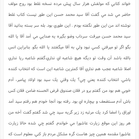
خواند كتابي كه مولفش هزار سال پيش مرده نسخه غلط بود روح مولف
حاضر مي شد مي گفت آقا سيد محمد حسن اين طور نيست كتاب غلط
نوشته اند من اين طور نگفته بودم . اين طوري بود. بله سر بسته بدانيد آقا
سيد محمد حسن ميرفت سرداب وضو بگيره يه صدايي مي آمد آقا يا الله
بگو اگر تو ميرفتي كسي نبود ولي به آقا ميگفتند يا الله بگو. بنابراين انس
بالله باشد آن وقت تو ديگه هيچ شاعبه اي نداري.گفتم شاعبه ريا نداري
اصلا شاعبه عجب هم نداري آقا كمترين شاعبه اين است كه انتخاب كننده
باشي. انتخاب كننده يعني چي؟ يك وقتي يك سيد بود اولاد پيامبر، آدم
خوبي هم بود من گفتم برو در فلان صندوق قرض الحسنه ضامن فلان كس
باش آدم مستضعف و بيچاره اي بود. رفته بود آنجا خودم هم رفتم سيد آمد
اوراق را امضا كرد يك مرتبه زد زير گريه سيد چي شد گفتم گفت آخه من
هر روز اين موقع زيارت عاشورا مي خواندم. گفتم چي شده حالا زيارت
عاشورا مقدمه همين چيز هاست گره مشكل مردم باز كني. معلوم است كه