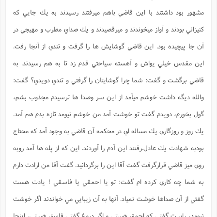
مشهور بود داشتند با اين قاضي باهم ميرفتند رسيدند به يك جايي كه
كنيزاني بودند و آواز ميخوندند و ميرقصيدند و يك صداي مطرب و مهيجي در
آن جا پيچيده بود. اين قاضي گوشایش ها را گرفت و تندي از آنجا رفت.
اين مقدس خيلي يواش و آهسته سياحتي قدم زد تا به هم رسيدند. به
قاضي برگشت و گفت: شما چرا گوشایتان را گرفتي و تندي دويدي؟ گفت:
والله ديگه داشت خوشم ميآمد از اين سر وصدا ها ترسيدم مجذوب بشم،
گول بخورم، دويدم گفت تو خوشت آمد من خوشم نيومد تازه بدم هم آمد.
يك روز و روزگاري يك مساله اي در محكمه آن قاضي به وجود آمد كه محتاج
بودبه شهادت يك عادل.رفتند اين آدم را آوردند. اين كه از پله ها آمد روبه
روي ميز قاضي قرارگرفت گفت آقا اين را برگردانيد. گفت آقا من ارادت دارم
به شما چه كاري كرده ام گفت: تو يا احمقي يا فاسقي ! يادت هست
گفتي از آن صداها خوشت نمياد. آنها به آن زيبايي مي خواندند اگر خوشت
نيومد، راست گفتي كه احمق هستي و اگر دروغ گفتي فاسق هستي، اينجا