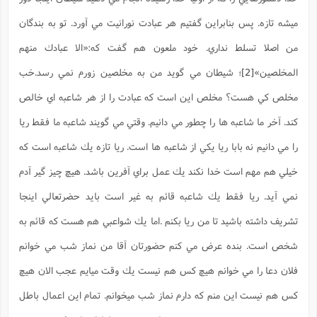
ميشه تازه. پس بنابراين گفتيم هر عبادت نورانيت مي آورد. تو به بندگان
من اصلا تسلط نداري. خود ملعون هم گفت كه:
«الا عبادك منهم
المخلصين»
[2]
؛ شيطان مي گويد من به مخلصين زورم نمي رسد.خب
مخلص كي هست؟ مخلص اين است كه عبادت را از هر شاعبه اي خالص
كند. آخر ما شاعبه ها را چطور مي دانيم. وقتي مي گويند شاعبه ما فقط ريا
را مي دانيم نه بابا ريا يكي از شاعبه ها است. ريا تازه يك شاعبه است كه
خيلي هم مهم است خدا نكند يك عمل براي آفرين باشد. هيچ چيز گير آدم
نمي آيد. ريا فقط يك شاعبه قائم به غير است بايد حضرتعالي اينجا
تشريف داشته باشيد تا من ريا بكنم .اما يك شواعبي هم هست كه قائم به
شخص است. بنده عرض مي كنم حضورتان آقا من نماز شب مي خوانم
فلان دعا را مي خوانم هيچ كس هم نيست يك وقت ميایم عجب الان هيچ
كس هم نيست اين منم كه دارم نماز شب ميخوانم. تمام اين اعمال باطل