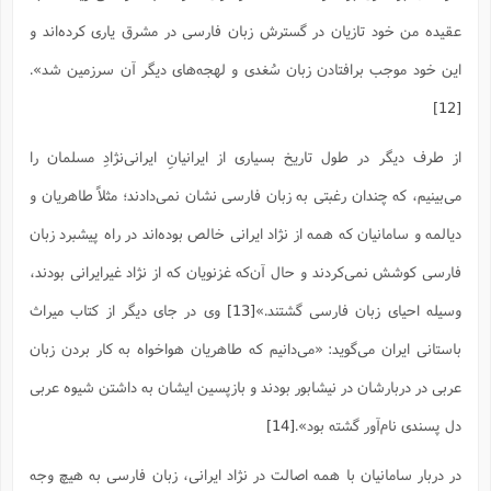
عقیده من خود تازیان در گسترش زبان فارسى در مشرق یارى کرده‌اند و
این خود موجب برافتادن زبان سُغدى و لهجه‌هاى دیگر آن سرزمین شد».
[12]
از طرف دیگر در طول تاریخ بسیارى از ایرانیانِ ایرانى‌نژادِ مسلمان را
مى‌بینیم، که چندان رغبتى به زبان فارسى نشان نمى‌دادند؛ مثلاً طاهریان و
دیالمه و سامانیان که همه از نژاد ایرانى خالص بوده‌اند در راه پیشبرد زبان
فارسى کوشش نمى‌کردند و حال آن‌که غزنویان که از نژاد غیرایرانى بودند،
وسیله احیاى زبان فارسى گشتند.»
[13]
وی در جای دیگر از کتاب میراث
باستانى ایران مى‌گوید: «مى‌دانیم که طاهریان هواخواه به کار بردن زبان
عربى در دربارشان در نیشابور بودند و بازپسین ایشان به داشتن شیوه عربى
دل پسندى نام‌آور گشته بود».
[14]
در دربار سامانیان با همه اصالت در نژاد ایرانى، زبان فارسى به هیچ وجه