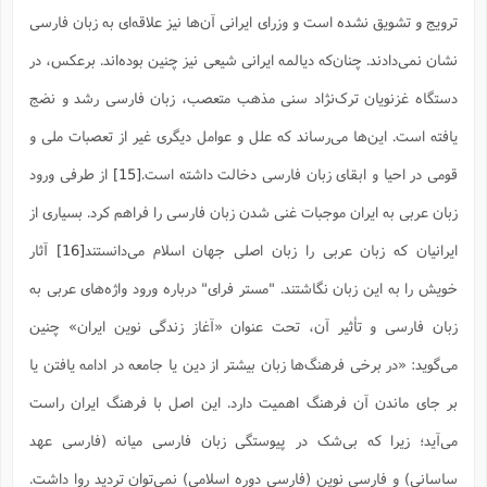
ترویج و تشویق نشده است و وزراى ایرانى آن‌ها نیز علاقه‌اى به زبان فارسى
نشان نمى‌دادند. چنان‌که دیالمه ایرانى شیعى نیز چنین بوده‌اند. برعکس، در
دستگاه غزنویان ترک‌نژاد سنى مذهب متعصب، زبان فارسى رشد و نضج
یافته است. این‌ها مى‌رساند که علل و عوامل دیگرى غیر از تعصبات ملى و
قومى در احیا و ابقاى زبان فارسى دخالت داشته است.
[15]
از طرفی ورود
زبان عربی به ایران موجبات غنی شدن زبان فارسی را فراهم کرد. بسیاری از
ایرانیان که زبان عربی را زبان اصلی جهان اسلام می‌دانستند
[16]
آثار
خویش را به این زبان نگاشتند. "مستر فراى" درباره ورود واژه‌هاى عربى به
زبان فارسى و تأثیر آن، تحت عنوان «آغاز زندگى نوین ایران» چنین
مى‌گوید: «در برخى فرهنگ‌ها زبان بیشتر از دین یا جامعه در ادامه یافتن یا
بر جاى ماندن آن فرهنگ اهمیت دارد. این اصل با فرهنگ ایران راست
مى‌آید؛ زیرا که بى‌شک در پیوستگى زبان فارسى میانه (فارسى عهد
ساسانى) و فارسى نوین (فارسى دوره اسلامى) نمى‌توان تردید روا داشت.