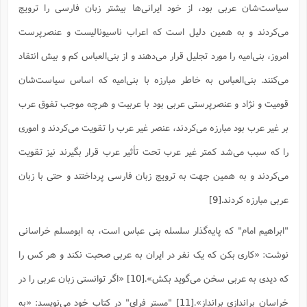
سیاست‌شان عربى بود، از خود ایرانی‌ها بیشتر زبان فارسى را ترویج
مى‌کردند و به همین دلیل است که اعراب ناسیونالیست و عنصرپرست
امروز، بنى‌امیه را مورد تجلیل قرار مى‌دهند و از بنى‌العباس کم و بیش انتقاد
مى‌کنند. بنى‌العباس به خاطر مبارزه با بنى‌امیه که اساس سیاست‌شان
قومیت و نژاد و عنصرپرستى عربى بود با عربیت و هرچه موجب تفوق عرب
بر غیر عرب بود مبارزه مى‌کردند، عنصر غیر عرب را تقویت مى‌کردند و امورى
را که سبب مى‌شد کمتر غیر عرب تحت تأثیر عرب قرار بگیرند نیز تقویت
مى‌کردند و به همین جهت به ترویج زبان فارسى پرداختند و حتى با زبان
عربى مبارزه کردند.
[9]
"ابراهیم امام" که پایه‌گذار سلسله بنى عباس است، به ابومسلم خراسانى
نوشت: «کارى بکن که یک نفر در ایران به عربى صحبت نکند و هر کس را
که دیدى به عربى سخن مى‌گوید بکش».
[10]
«اگر توانستی زبان عربی را در
خراسان براندازی برانداز».
[11]
"مستر فراى" در کتاب خود مى‌نویسد: «به