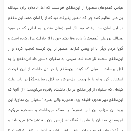
ت
ا
ا
ف
ح
ت
عباس (عموهای منصور) از ابن‌مقفع خواستند که امان‌نامه‌ای برای عبدالله
ت
س
ن
ج
ذ
ق
بن علی تنظیم کند؛ چرا که منصور پذیرفته بود که او را امان دهد. ابن مقفع
ش
م
و
م
م
س
م
ج
(
در این امان‌نامه نوشته بود اگر امیرمؤمنان منصور به امانی که در مورد
ا
و
ج
ش
ح
چ
م
عبدالله بن علی (عمویش) داده وفا نکند خود را از خلافت عزل کرده است و
ع
س
ف
خ
(
ا
ف
گویا مردم دیگر با او بیعتی ندارند. منصور از این نوشته تعجب کرده و از
ن
ن
ت
م
ذ
ابن‌مقفع سخت ناراحت شد. سپس به سفیان دستور داد ابن‌مقفع را به
م
ت
م
م
ک
قتل برساند. سفیان که کینه ابن‌مقفع را در دل داشت از این فرصت
ا
ش
(
ه
ش
پ
استفاده کرد و او را با وضعی دل‌خراش به قتل رساند».
[2]
در باب علت
ع
ا
چ
و
ا
و
ع
کینه‌ای که سفیان از ابن‌مقفع در دل داشت، بلاذری می‌نویسد: «از آنجا که
ش
پ
(
ف
ذ
ابن‌مقفع دبیر عموی خلیفه بود، همواره والی بصره "سفیان بن معاویة ابن
ف
ن
م
ز
ن
ت
یزید بن مهلب بن ابی صفره" را سبک می‌داشت و مسخره می‌کرد.
ا
(
م
ت
ح
م
ابن‌مقفع سفیان را «ابن المُغتَلَمة» (پسر ِ زن ِ تیزشهوت) می‌خواند و
ا
ع
(
ع
می‌گفت مادر تو به مردان عراقی راضی نشد و آن‌ها را کافی ندانست تا
ش