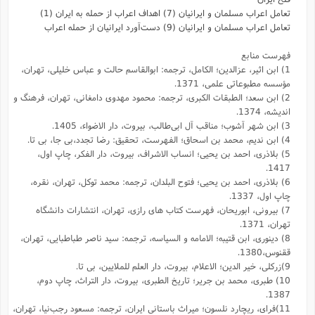
تعامل اعراب مسلمان و ایرانیان (7) اهداف اعراب از حمله به ایران (1)
تعامل اعراب مسلمان و ایرانیان (9) دست‌آورد ایرانیان از حمله اعراب
فهرست منابع
1) ابن اثیر، عزالدین؛ الکامل، ترجمه: ابوالقاسم حالت و عباس خلیلى، تهران،
مؤسسه مطبوعاتى علمى، 1371.
2) ابن سعد؛ الطبقات الکبری، ترجمه: محمود مهدوی دامغانی، تهران، فرهنگ و
اندیشه، 1374.
3) ابن شهر آشوب؛ مناقب آل ابی‌طالب، بیروت، دار الاضواء، 1405.
4) ابن ندیم، محمد بن اسحاق؛ الفهرست، تحقیق: رضا تجدد،بی جا، بی تا.
5) بلاذری، احمد بن یحیی؛ انساب الاشراف، بیروت، دار الفکر، چاپ اول،
1417.
6) بلاذری، احمد بن یحیی؛ فتوح البلدان، ترجمه: محمد توکل، تهران، نقره،
چاپ اول، 1337.
7) بیرونی، ابوریحان، فهرست کتاب های رازی، تهران، انتشارات دانشگاه
تهران، 1371.
8) دینوری، ابن قتیبه؛ الامامه و السیاسه، ترجمه: سید ناصر طباطبایی، تهران،
ققنوس،1380.
9)زرکلی، خیر الدین؛ الاعلام، بیروت، دار العلم للملایین، بی تا.
10) طبری، محمد بن جریر؛ تاریخ الطبری، بیروت، دار التراث، چاپ دوم،
1387.
11)فرای، ریچارد نلسون؛ میراث باستانی ایران، ترجمه: مسعود رجب‌نیا، تهران،