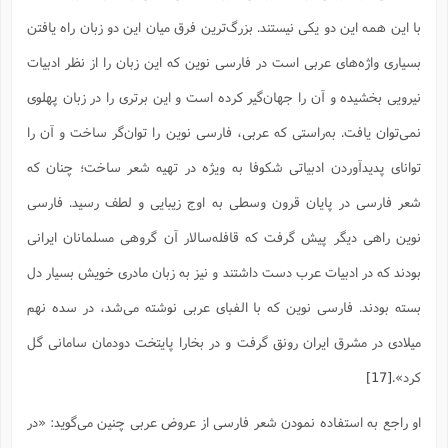
با این همه این دو یکى نیستند. بزرگ‌ترین فرق میان این دو زبان راه یافتن
بسیارى واژه‌هاى عربى است در فارسى نوین که این زبان را از نظر ادبیات
نیرویى بخشیده و آن را جهان‌گیر کرده است و این برترى را در زبان پهلوى
نمى‌توان یافت. به‌راستى که عربى، فارسى نوین را توان‌گر ساخت و آن را
تواناى پدیدآوردن ادبیاتى شکوفا به ویژه در تهیه شعر ساخت؛ چنان که
شعر فارسى در پایان قرون وسطى‌ به اوج زیبایى و لطف رسید. فارسى
نوین راهى دیگر پیش گرفت که قافله‌سالار آن گروهى مسلمانان ایرانى
بودند که در ادبیات عرب دست داشتند و نیز به زبان مادرى خویش بسیار دل
بسته بودند. فارسى نوین که با الفباى عربى نوشته مى‌شد، در سده نهم
میلادى در مشرق ایران رونق گرفت و در بخارا پایتخت دودمان سامانى گل
کرد».
[17]
او راجع به استفاده نمودن شعر فارسى از عروض عربى چنین مى‌گوید: «در