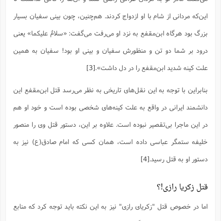
ا
ش
و
این‌که مردانی از شام با او ازدواج کردند. هم‌چنین، چون بینی سفیان بسیار
ف
(
ذ
ن
بزرگ بود هرگاه ابن‌مقفع به نزد او می‌رفت می‌گفت: «سلامٌ علیکما» یعنی
م
م
غ
م
درود بر شما دو تن و منظورش سفیان و بینی او بود! سفیان به همین
م
(
علت کینه شدید ابن‌مقفع را در دل داشت».
[3]
ش
ب
ه
(
و
بنابراین با توجه به این نقل‌های تاریخی به نظر می‌رسد قتل ابن‌مقفع این
ن
ا
دانشمند ایرانی در واقع به علت کینه‌های شخصی بوده است و خود او هم
ف
ح
م
(
در این ماجرا بی‌تقصیر نبوده است. علاوه بر این، دستور قتل وی را منصور
م
ن
خلیفه ستمگر عباسی داده است، همان کسی که امام صادق(ع) نیز به
ش
(
دستور او به قتل رسید.
[4]
د
س
ف
ف
م
قتل زکریا رازی!؟
ش
م
اما در خصوص قتل "زکریای رازی" نیز به این نکته باید توجه کرد که منابع