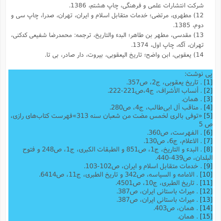
شرکت انتشارات علمی و فرهنگی، چاپ هشتم، 1386.
12) مطهری، مرتضی؛ خدمات متقابل اسلام و ایران، تهران، صدرا، چاپ سی و
دوم، 1385.
13) مقدسی، مطهر بن طاهر؛ البدء والتاریخ، ترجمه: محمدرضا شفیعى کدکنى،
تهران، آگه، چاپ اول، 1374.
14) یعقوبى، ابن واضح؛ تاریخ الیعقوبى، بیروت، دار صادر، بی تا.
پی نوشت:
[1]
. تاریخ یعقوبى، ج‌2، ص357.
[2]
. أنساب الأشراف، ج‌4،ص221-222.
[3]
. همان.
[4]
. مناقب آل ابی‌طالب، ج4، ص280.
[5]
«توفی بالری لخمس مضت من شعبان سنه 313»فهرست کتاب‌های رازی،
ص 5
[6]
. الفهرست، ص360.
[7]
. الاعلام، ج6، ص130.
[8]
. البدء و التاریخ، ج1، ص851 و الطبقات الکبری، ج1، ص248 و فتوح
البلدان، ص439-440.
[9]
. خدمات متقابل اسلام و ایران، ص102-103.
[10]
. الامامه و السیاسه، ص342 و تاریخ الطبری، ج11، ص6414.
[11]
. تاریخ الطبری، ج10، ص4501.
[12]
. میراث باستانی ایران، ص387.
[13]
. میراث باستانی ایران، ص387.
[14]
. همان، ص403.
[15]
. همان.