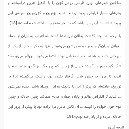
ساختن شعرهاى نوین فارسى روش کهن را با افاعیل عربى‌ درآمیختند و
بحرهاى بسیار فراوانى پدید آوردند. شاید بهترین و کهن‌ترین نمونه‌ی این
پیوند شاهنامه فردوسى باشد که به بحر متقارب ساخته شده است».
[18]
با توجه به آنچه گذشت بطلان این ادعا که حمله اعراب به ایران از حمله
مغولان ویران‌گر و بدتر بوده، روشن می‌شود و تنها به ذکر سخنی از یکی از
مورخان که خود شاهد حمله مغولان بوده اکتفا می‌شود. ابن‌اثیر می‌نویسد:
«اگر گوینده‌اى مى‌گفت: جهان از زمانى که پروردگار بزرگ و منزه، آدم را
آفرید تا امروز به چنین بلائى گرفتار نشده بود، راست مى‌گفت؛ زیرا در
تواریخ، حادثه‌اى که برتر از این یا نزدیک به این رویداد باشد، دیده نمى‌شود
… شاید تا انقراض عالم و پایان جهان، مردم همانند چنین حادثه و چنین
قوم خون خوارى را نبینند … اى کاش مادرم مرا نزاده بود یا پیش از بروز این
حادثه، مرده و از یاد رفته بودم».
[19]
نتیجه گیری