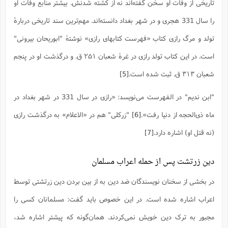
تاریخی از وفات او سخن گفته‌اند نه از کشته شدنش. بیشتر منابع وفات او
را سال 331 هجری و در شهر بغداد دانسته‌اند. مهم‌ترین سند تاریخی دربارهٔ
تولد و مرگ رازی کتاب «فهرست کتابهای رازی» نوشتهٔ "ابوریحان بیرونی"
است. در این کتاب تولد رازی در غرهٔ شعبان ۲۵۱ ق. و درگذشت‌ او در پنجم
شعبان ۳۱۳ ق. ثبت شده‌ است.
[5]
"ابن ندیم" در الفهرست می‌نویسد: «رازی در سال 331 در شهر بغداد در
ماه ذی‌الحجه از دنیا رفت».
[6]
"زرکلی" هم در «الاعلام» به درگذشت رازی
(نه قتل او) اشاره دارد.
[7]
دین زرتشت پس از حمله اعراب مسلمان
در بخشی از سخنان نویسندگان ضد دین به از بین بردن دین زرتشتی توسط
اعراب اشاره شده است. در این خصوص باید گفت: مسلمانان کسی را
مجبور به ترک دین خویش نمی‌کردند. همان‌گونه که پیشتر اشاره شد،