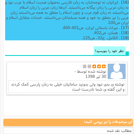
[16]
. ایرانیان نه توجه‌شان به زبان فارسى به‌عنوان ضدیت اسلام با عرب بود و
نه زبان عربى را زبان بیگانه مى‌دانستند. آن‌ها زبان عربى را زبان اسلام
مى‌دانستند نه زبان قوم عرب و چون اسلام را متعلق به همه مى‌دانستند زبان
عربى را نیز متعلق به خود و همه مسلمانان مى‌دانستند. خدمات متقابل اسلام و
ایران ص100.
[17]
. میراث باستانی ایران، ص401-400.
[18]
. همان، ص402.
[19]
. الکامل، ج32، ص125.
نظر خود را بنویسید!
نوشته شده توسط
-
30 تیر 1398
نوشته ی بدی نبود ولی بدونید سامانیان خیلی به زبان پارسی کمک کردند
و این گفته ی شما نادرست است
این موضوعات را نیز بررسی کنید:
مطالب نقد شده