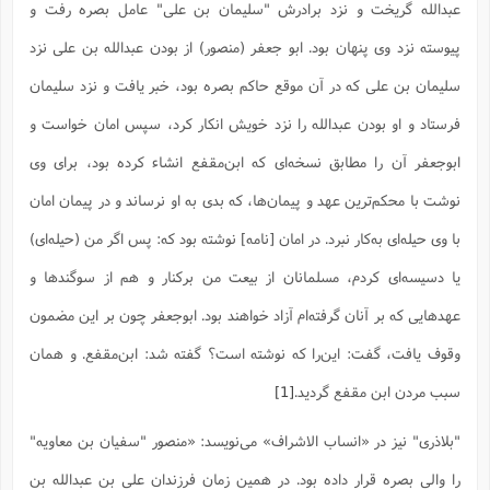
س
م
عبدالله گریخت و نزد برادرش "سلیمان بن على" عامل بصره رفت و
ع
ف
ق
م
(
ه
ع
ع
ش
ز
م
ر
ش
پ
ا
ا
ا
پیوسته نزد وى پنهان بود. ابو جعفر (منصور) از بودن عبدالله بن على نزد
ق
ح
ف
ت
گ
ع
ق
د
پ
ف
خ
(
ذ
سلیمان بن على که در آن موقع حاکم بصره بود، خبر یافت و نزد سلیمان
ب
ت
ا
ش
م
ح
ع
ش
م
ع
س
2
م
ا
فرستاد و او بودن عبدالله را نزد خویش انکار کرد، سپس امان خواست و
ا
خ
ت
خ
آ
م
ف
ق
ح
پ
ص
پ
د
ن
ابوجعفر آن را مطابق نسخه‌اى که ابن‌مقفع انشاء کرده بود، براى وى
و
(
آ
ه
ع
م
ش
ت
ت
د
پ
ج
ا
نوشت با محکم‌ترین عهد و پیمان‌ها، که بدى به او نرساند و در پیمان امان
2
ا
ت
ی
گ
ش
ف
ا
(
با وى حیله‌اى به‌کار نبرد. در امان [نامه] نوشته بود که: پس اگر من (حیله‌اى)
ذ
ب
ش
م
ح
م
ا
ا
م
ا
م
یا دسیسه‌اى کردم، مسلمانان از بیعت من برکنار و هم از سوگندها و
ب
ا
ش
و
(
ف
م
ش
ف
عهدهایى که بر آنان گرفته‌ام آزاد خواهند بود. ابوجعفر چون بر این مضمون
ن
م
پ
ع
و
ا
ت
ف
وقوف یافت، گفت: این‌را که نوشته است؟ گفته شد: ابن‌مقفع. و همان
ه
ع
ا
(
ف
ت
ت
ق
ن
ح
سبب مردن ابن مقفع گردید.
[1]
ذ
غ
ش
م
ب
پ
ت
م
(
د
م
ه
"بلاذری" نیز در «انساب الاشراف» می‌نویسد: «منصور "سفیان بن معاویه"
ا
ت
ف
ح
س
آ
و
ر
ش
ن
ع
را والی بصره قرار داده بود. در همین زمان فرزندان علی بن عبدالله بن
ف
ع
م
د