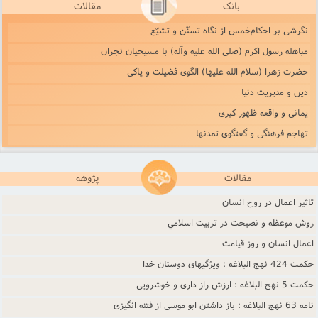
بانک
مقالات
نگرشى بر احکام‌خمس از نگاه تسنّن و تشیّع‌
مباهله رسول اکرم (صلی الله علیه وآله) با مسیحیان نجران
حضرت زهرا (سلام الله علیها) الگوی فضیلت و پاکی
دین و مدیریت دنیا
یمانی و واقعه ظهور کبری
تهاجم فرهنگی و گفتگوی تمدنها
مقالات
پژوهه
تاثير اعمال در روح انسان
روش موعظه و نصيحت در تربيت اسلامي
اعمال انسان و روز قيامت
حکمت 424 نهج البلاغه : ویژگیهای دوستان خدا
حکمت 5 نهج البلاغه : ارزش راز دارى و خوشرويى
نامه 63 نهج البلاغه : باز داشتن ابو موسى از فتنه انگيزى