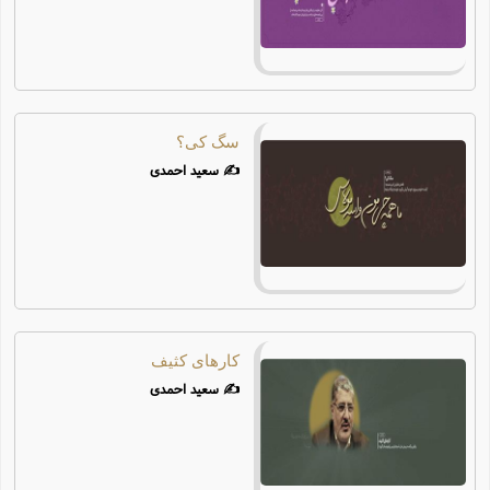
چند رسانه ای
احادیث
فرهنگ علوم انسانی و اسلامی
سگ کی؟
ویترین
✍️ سعید احمدی
یادداشت‌ها
تست
کارهای کثیف
✍️ سعید احمدی