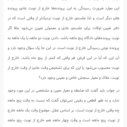
ت
ا
ا
ف
ح
ت
این موارد ضرورت رسیدگی به این پرونده‌ها خارج از نوبت عادی پرونده
ت
س
ن
ج
ذ
ق
ش
م
های دیگر است و لذا جلسه‌ی خارج از نوبت نزدیک‌تر از وقتی است که در
و
م
م
س
م
ج
(
ا
دفتر تعیین اوقات برای جلسه‌ی عادی و معمولی تعیین می‌شود. مثلا اگر
و
ج
ش
ح
چ
م
نوبت پرونده‌های دادگاه پنج ماهه باشد، دادن نوبت دو ماهه یا یک ماهه به
ع
س
ف
خ
(
ا
ف
ن
پرونده نوعی رسیدگی خارج از نوبت است. در این جا یک سؤال وجود دارد و
ن
ت
م
ذ
آن این که آیا در این فرض هر وقتی که کمتر از پنج ماه باشد، خارج از
م
ت
م
م
ک
نوبت محسوب می‌شود یا این که برای تشخیص وقت عادی از وقت خارج از
ا
ش
(
ه
ش
پ
نوبت، ملاک و معیار سنجش خاص و معینی وجود دارد؟
ع
ا
چ
و
ا
و
ع
ش
در جواب باید گفت که ضابطه و معیار معین و مشخصی در این مورد وجود
پ
(
ف
ذ
ف
ن
ندارد و به طور قطعی و یقینی نمی‌توان گفت که نسبت به وقت پنج ماهه
م
ز
ن
ت
ا
(
م
چه وقتی خارج از نوبت است، بر اساس عقل، موضوع وقت یک ماهه خارج
ت
ح
م
ا
از نوبت پنج ماهه است و وقت چهار ماهه هم خارج از نوبت پنج ماهه
ع
(
ع
ش