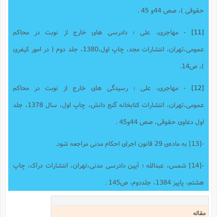
حقوقی )، صص 44و 45 .
[11]
- مهاجری، علی ؛ دادرسی های خارج از نوبت در محاکم
عمومی،تهران، انتشارات مجد، چاپ اول،1380، جلد دوم ( در امور کیفری
)، ص14.
[12]
- مهاجری، علی ؛ رسیدگی های خارج از نوبت در محاکم
عمومی،تهران، انتشارات کتابخانه گنج دانش، چاپ اول، سال 1378، جلد
اول دعاوی حقوقی، صص 44و45 .
-[13] به ماده‌ی 29 قانون اجرای احکام مدنی مراجعه شود.
-[14] شمس، عبدالله ؛ آیین دادرسی مدنی،تهران، انتشارات دراک، چاپ
هشتم، پاییز 1384، جلددوم، ص145 .
مقاله