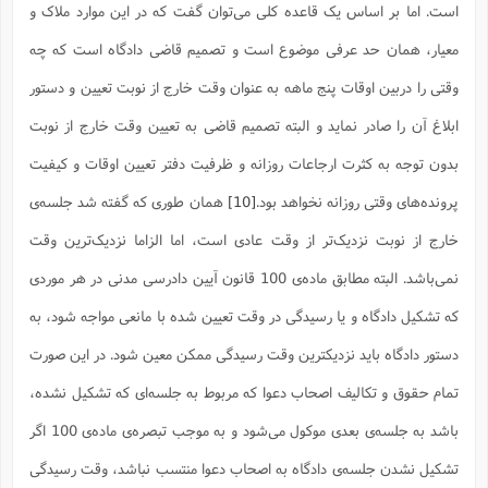
است. اما بر اساس یک قاعده کلی می‌توان گفت که در این موارد ملاک و
ا
ش
و
ف
معیار، همان حد عرفی موضوع است و تصمیم قاضی دادگاه است که چه
(
ذ
ن
م
وقتی را دربین اوقات پنج ماهه به عنوان وقت خارج از نوبت تعیین و دستور
م
غ
م
م
(
ابلاغ آن را صادر نماید و البته تصمیم قاضی به تعیین وقت خارج از نوبت
ش
ب
بدون توجه به کثرت ارجاعات روزانه و ظرفیت دفتر تعیین اوقات و کیفیت
ه
(
و
پرونده‌های وقتی روزانه نخواهد بود.
[10]
همان طوری که گفته شد جلسه‌ی
ن
ا
خارج از نوبت نزدیک‌تر از وقت عادی است، اما الزاما نزدیک‌ترین وقت
ف
ح
م
(
نمی‌باشد. البته مطابق ماده‌ی 100 قانون آیین دادرسی مدنی در هر موردی
م
ن
که تشکیل دادگاه و یا رسیدگی در وقت تعیین شده با مانعی مواجه شود، به
ش
(
د
دستور دادگاه باید نزدیکترین وقت رسیدگی ممکن معین شود. در این صورت
س
ف
تمام حقوق و تکالیف اصحاب دعوا که مربوط به جلسه‌ای که تشکیل نشده،
ف
م
ش
م
باشد به جلسه‌ی بعدی موکول می‌شود و به موجب تبصره‌ی ماده‌ی 100 اگر
تشکیل نشدن جلسه‌ی دادگاه به اصحاب دعوا منتسب نباشد، وقت رسیدگی