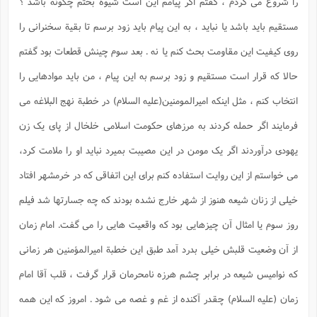
را شروع می کردم ، گفتم اگر پیامم این است شیوة بحثم چگونه باشد ؟
مستقیم باید باشد یا نباید ، به این پیام باید زود برسم تا بقیة سخنرانی را
روی کیفیت این مقاومت بحث کنم یا نه . بعد سوم چینش قطعات بود گفتم
حالا که قرار است مستقیم و زود برسم به این پیام ، من باید موادهایی را
انتخاب کنم ، مثل اینکه امیرالمومنین(علیه السلام) در خطبة نهج البلاغه می
فرمایند اگر حمله کردند به مرزهای حکومت اسلامی خلخال از پای یک زن
یهودی درآوردند اگر یک مومن در این مصیبت بمیرد نباید او را ملامت کرد،
می خواستم از این روایت استفاده کنم برای این اتفاقی که در خرمشهر افتاد
خیلی از زنان شیعه هنوز از شهر خارج نشده بودند که چه جسارتها شد فیلم
روز سوم یا امثال آن چیزهایی بود که واقعیت هایی را می گفت. امام زمان
از آن وضعیت قلبش خیلی بدرد آمد طبق این خطبة امیرالمؤمنین هر زمانی
که نوامیس شیعه در برابر چشم هرزه نامحرمان قرار گرفت ، قلب آقا امام
زمان (علیه السلام) چقدر آکنده از غم و غصه می شود . امروز که این همه