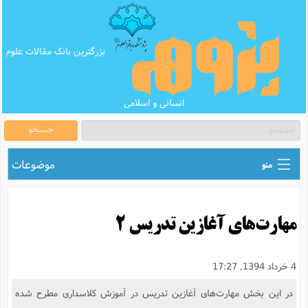
بزرگترین بانک مقالات علوم
انسانی و اسلامی
جستجو
موضوعات
منو
ق
اطلاع رسانی های علمی
ا
مهارت‌های آغازین تدریس 2
ق
بانک محتوای تبلیغ
ر
ه
ب
ق
بانک مقالات
ع
م
4 خرداد 1394, 17:27
ت
ب
ق
م
پرسش و پاسخ
در این بخش مهارت‌های آغازین تدریس در آموزش کلاسداری مطرح شده
م
ک
ق
م