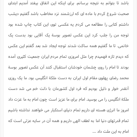
باشد تا بتوانم به نتیجه برسانم. برای اینکه این اتفاق بیفتد آمدیم ابتدای
صحبت شروع کردم با ماده ای که ارزشمند نزد مخاطب باشد گفتیم دیشب
داشتم کتابی را مطالعه می کردم یه عکسی توی این کتاب چاپ شده بود
توجه من را جلب کرد این عکس تصویر بوسة یک آقایی بود بدست یک
خانمی. تا ما گفتیم همه ساکت شدند توجه ایجاد شد بعد گفتم این عکس
که دیدم تازه فهمیدم چرا مثل امروزی تمام مردم ایران جمعیت کثیری آمده
بودند تا امام را روی چشمان خودشان استقبال کنند آن عکس تصویر بوسة
محمد رضای پهلوی مقام اول ایران به دست ملکة انگلیس بود. ما یک روزی
آنقدر خوار و ذلیل بودیم که فرد اول کشورمان با ذلت خم می شد دست
ملکة انگلیس را می بوسید. امام برای ما عزیز است چون امام به ما عزت داد
امروز ما انرژی هسته ای داریم تمام دنیای استکبار می خواهند نداشته باشیم
تمام قدرتهای دنیا اما به لطف الهی داریم و همه آن در سایه عزتی است که
امام به این ملت داد ....