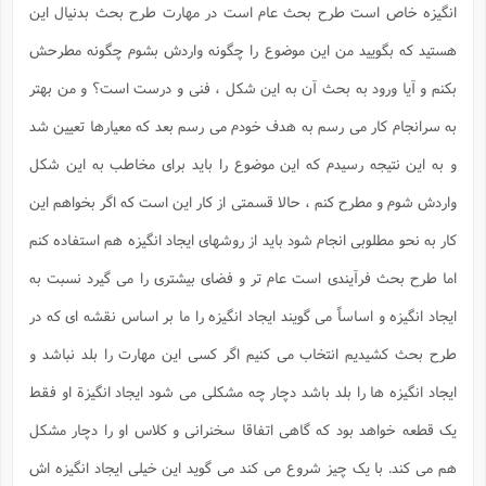
ت
انگیزه خاص است طرح بحث عام است در مهارت طرح بحث بدنیال این
ا
ا
ف
ح
ت
ت
س
ن
ج
هستید که بگویید من این موضوع را چگونه واردش بشوم چگونه مطرحش
ذ
ق
ش
م
و
م
م
بکنم و آیا ورود به بحث آن به این شکل ، فنی و درست است؟ و من بهتر
س
م
ج
(
ا
و
به سرانجام کار می رسم به هدف خودم می رسم بعد که معیارها تعیین شد
ج
ش
ح
چ
م
ع
س
ف
خ
(
و به این نتیجه رسیدم که این موضوع را باید برای مخاطب به این شکل
ا
ف
ن
ن
واردش شوم و مطرح کنم ، حالا قسمتی از کار این است که اگر بخواهم این
ت
م
ذ
م
ت
م
کار به نحو مطلوبی انجام شود باید از روشهای ایجاد انگیزه هم استفاده کنم
م
ک
ا
ش
(
اما طرح بحث فرآیندی است عام تر و فضای بیشتری را می گیرد نسبت به
ه
ش
پ
ع
ا
چ
و
ایجاد انگیزه و اساساً می گویند ایجاد انگیزه را ما بر اساس نقشه ای که در
ا
و
ع
ش
پ
(
طرح بحث کشیدیم انتخاب می کنیم اگر کسی این مهارت را بلد نباشد و
ف
ذ
ف
ن
م
ایجاد انگیزه ها را بلد باشد دچار چه مشکلی می شود ایجاد انگیزة او فقط
ز
ن
ت
ا
(
م
ت
یک قطعه خواهد بود که گاهی اتفاقا سخنرانی و کلاس او را دچار مشکل
ح
م
ا
ع
هم می کند. با یک چیز شروع می کند می گوید این خیلی ایجاد انگیزه اش
(
ع
ش