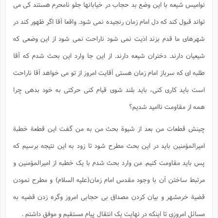
نوامیس شیعه با این وضع بد حجاب در خیابانها جلو نامحرم هستند کی می
تواند قبول کند که دل امام زمان رنجیده نمی شود. واقعا آقا اگر ظهور کند در
شهرهای ما قدم بزند اذیت نمی شود ناراحت نمی شود از این وضعی که
شیعیان دارند. دختران شیعه دارند. از این جا وارد این بحث شدم که آقا
طلبه ای که سرباز امام زمان هستی آقایت امروز از تو می خواهد آقا ناراحت
است باید کاری کنی، باید بلند شوی قیام کنی حرکتی به خود بدهی چرا
همه از مقاومت ناامید شدیم؟
چینش قطعات من بعد از شیوة بحث من به من گفت این قطعة خطبة
امیرالمؤمنین باید در این بحث مطرح شود تا زود به این نتیجه برسیم که
پس باید مقاومت کنیم. من وارد بحث شدم با یک خطبه از امیرالمؤمنین و
مرتبط ساختن آن با وجود مقدس امام زمان(علیه السلام) و مطرح نمودن
قضیة خرمشهر و بیان کردن مصداق بی حجابی امروز وگره زدن قضیه به
مسائل امروزی تا اینکه در نهایت یک انتقال پیام مستقیم و موفق داشتم .