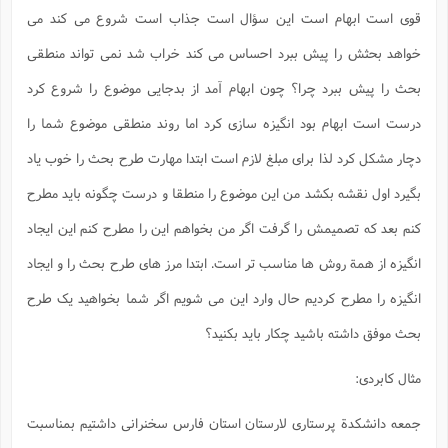
ا
قوی است ابهام است این سؤال است جذاب است شروع می کند می
ش
و
ف
(
خواهد بحثش را پیش ببرد احساس می کند خراب شد نمی تواند منطقی
ذ
ن
م
م
غ
بحث را پیش ببرد چرا؟ چون ابهام آمد از بدجایی موضوع را شروع کرد
م
م
(
درست است ابهام بود انگیزه سازی کرد اما روند منطقی موضوع شما را
ش
ب
دچار مشکل کرد لذا برای مبلغ لازم است ابتدا مهارت طرح بحث را خوب یاد
ه
(
و
بگیرد اول نقشه بکشد من این موضوع را منطقا و درست چگونه باید مطرح
ن
ا
ف
ح
کنم بعد که تصمیمش را گرفت اگر من بخواهم این را مطرح کنم این ایجاد
م
(
انگیزه از همة روش ها مناسب تر است. ابتدا مرز های طرح بحث را و ایجاد
م
ن
انگیزه را مطرح کردیم حال وارد این می شویم اگر شما بخواهید یک طرح
ش
(
د
بحث موفق داشته باشید چکار باید بکنید؟
س
ف
ف
م
مثال کابردی:
ش
م
جمعه دانشکدة پرستاری لارستان استان فارس سخنرانی داشتیم بمناسبت