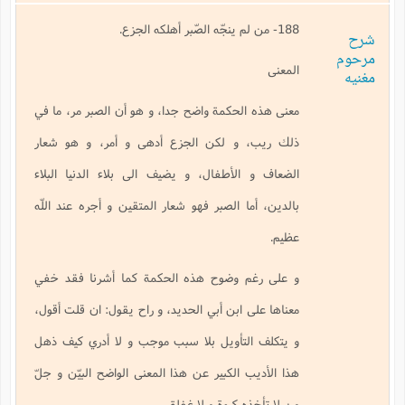
188- من لم ينجّه الصّبر أهلكه الجزع.
شرح
مرحوم
المعنى
مغنیه
معنى هذه الحكمة واضح جدا، و هو أن الصبر مر، ما في
ذلك ريب، و لكن الجزع أدهى و أمر، و هو شعار
الضعاف و الأطفال، و يضيف الى بلاء الدنيا البلاء
بالدين، أما الصبر فهو شعار المتقين و أجره عند اللّه
عظيم.
و على رغم وضوح هذه الحكمة كما أشرنا فقد خفي
معناها على ابن أبي الحديد، و راح يقول: ان قلت أقول،
و يتكلف التأويل بلا سبب موجب و لا أدري كيف ذهل
هذا الأديب الكبير عن هذا المعنى الواضح البيّن و جلّ
من لا تأخذه كبوة و لا غفلة.