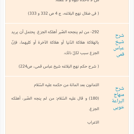
( فی ضلال نهج البلاغه، ج 4 ص 332 و 333)
292- من لم ينجحه الصّبر أهلكه الجزع. يحتمل أن يريد
شرح
شیخ
بالهلاكة هلاكة الدّنيا أو هلاكة الآخرة أو كليهما، فإنّ
عباس
الجزع سبب لكلّ ذلك.
قمی
( شرح حکم نهج البلاغه شیخ عباس قمی، ص224)
الثمانون بعد المائة من حكمه عليه السّلام
شرح
منهاج
(180) و قال عليه السّلام: من لم ينجه الصّبر، أهلكه
البراعة
خویی
الجزع.
الاعراب