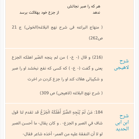
هر كه را صبر نجاتش
ندهد
از جزع خود بهلاكت برسد
( منهاج البراعه فی شرح نهج البلاغه(الخوئی) ج 21
ص262)
(216) و قال (- ع- ) من لم ينجه الصّبر اهلكه الجزع
شرح
لاهیجی
يعنى و گفت (- ع- ) كه كسى كه نفع نبخشد او را صبر
و شكيبائى هلاك كند او را جزع كردن در اخرت
( شرح نهج البلاغه (لاهیجی) ص 309)
184:
مَنْ لَمْ يُنْجِهِ الصَّبْرُ أَهْلَكَهُ الْجَزَعُ قد
تقدم لنا قول
شرح
ابن ابی
شاف في الصبر و الجزع- . و كان يقال- ما أحسن الصبر
الحدید
لو لا أن النفقة عليه من العمر- أخذه شاعر فقال-