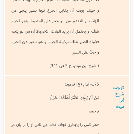
م
ا
ش
م
ا
ع
پ
و حينئذ يجب أن يقابل الجزع فيها بصبر ينجى من
ه
ش
(
و
ع
الهلاك، و التقدير من لم يصبر على المصيبة لينجو فجزع
چ
ش
ز
ا
و
ف
هلك. و يحتمل أن يريد الهلاك الاخروىّ: أى من لم ينجه
(
پ
ن
ذ
ف
ت
فضيلة الصبر هلك برذيلة الجزع. و هو تنفير عن الجزع
ا
م
ن
ت
(
ا
و حثّ على الصبر.
م
ح
م
و
ع
( شرح ابن میثم، ج 5 ص 341)
(
ع
ش
ا
ش
غ
ف
(
175- امام (ع) فرمود:
ترجمه
ذ
ن
شرح
م
م
ب
مَنْ لَمْ يُنْجِهِ الصَّبْرُ أَهْلَكَهُ الْجَزَعُ
ابن
م
م
(
میثم
ترجمه
ش
ا
ه
ح
«هر كس را پايدارى نجات نداد، بى تابى او را از پاى در
و
(
ن