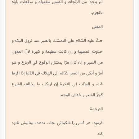
لم ينجه: من الإنجاء، و الضمير مفعوله و سقطت ياؤه
بالجزم.
المعنى
حثّ عليه السّلام على التمسّك بالصبر عند نزول البلاء و
حدوث المصيبة و إن كانت عظيمة و كبيرة لأنّ العدول
من الصبر و إن كان مرّا يستلزم الوقوع في الجزع و هو
أمرّ و أنكى من الصبر لادّائه إلى الهلاك في الدّنيا إذا افرط
فيه، و العذاب في الاخرة إن ارتكب ما يخالف الشرع
كجزّ الشعر و خدش الوجه.
الترجمة
فرمود: هر كسى را شكيبائي نجات ندهد، بيتابيش نابود
كند.