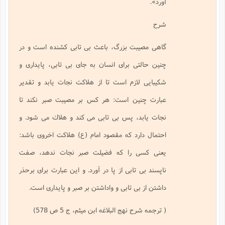
آورد».
ن
ف
(
م
شرح
م
س
ف
ش
گاهى مصيبت بزرگ، باعث بى تابى كشنده است و در
ش
د
چنين حالتى براى انسان به جاى بى تابى، پايدارى و
ف
م
شكيبايى لازم است تا از هلاكت نجات يابد و تقدير
م
عبارت چنين است: هر كس بر مصيبت صبر نكند تا
نجات يابد، پس بى تابى مى كند و هلاك مى شود. و
احتمال دارد كه مقصود امام (ع) هلاكت اخروى باشد:
يعنى كسى را كه فضيلت صبر نجات ندهد، صفت
ناپسند بى تابى از پا در آورد. و اين عبارت براى برحذر
داشتن از بى تابى و واداشتن بر صبر و پايدارى است.
( ترجمه شرح نهج البلاغه ابن میثم، ج 5 ص 578)