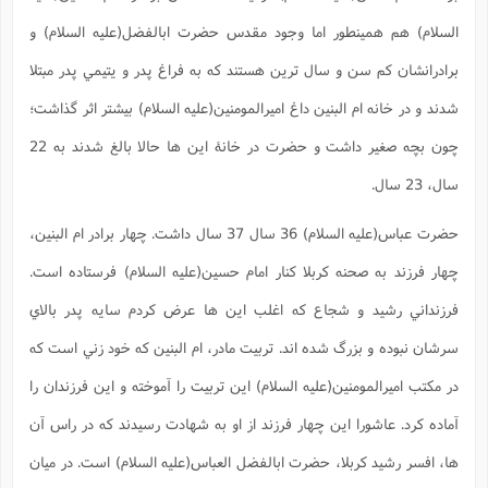
ا
ش
السلام) هم همينطور اما وجود مقدس حضرت ابالفضل(علیه السلام) و
و
ف
(
ذ
ن
برادرانشان کم سن و سال ترين هستند که به فراغ پدر و يتيمي پدر مبتلا
م
م
غ
م
شدند و در خانه ام البنين داغ اميرالمومنين(علیه السلام) بيشتر اثر گذاشت؛
م
(
چون بچه صغير داشت و حضرت در خانۀ اين ها حالا بالغ شدند به 22
ش
ب
ه
(
سال، 23 سال.
و
ن
ا
حضرت عباس(علیه السلام) 36 سال 37 سال داشت. چهار برادر ام البنين،
ف
ح
م
(
چهار فرزند به صحنه کربلا کنار امام حسين(عليه السلام) فرستاده است.
م
ن
فرزنداني رشيد و شجاع که اغلب اين ها عرض کردم سايه پدر بالاي
ش
(
سرشان نبوده و بزرگ شده اند. تربيت مادر، ام البنين که خود زني است که
د
س
ف
در مکتب اميرالمومنين(عليه السلام) اين تربيت را آموخته و اين فرزندان را
ف
م
ش
م
آماده کرد. عاشورا اين چهار فرزند از او به شهادت رسيدند که در راس آن
ها، افسر رشيد کربلا، حضرت ابالفضل العباس(علیه السلام) است. در ميان