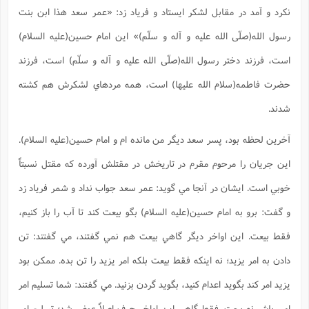
نکرد و آمد در مقابل لشکر ايستاد و فرياد زد: «عمر سعد هذا ابن بنت
رسول الله(صلّی الله علیه و آله و سلّم)» اين امام حسين(علیه السلام)
است، فرزند دختر رسول الله(صلّی الله علیه و آله و سلّم) است، فرزند
حضرت فاطمه(سلام الله علیها) است، همه مردهاي لشکرش هم کشته
شدند.
آخرين لحظه بود، پسر سعد ديگر من مانده ام و امام حسين(علیه السلام).
اين جريان را مرحوم مقرم در تاريخش در مقتلش آورده که مقتل نسبتاً
خوبي است. ايشان در آنجا مي گويد: عمر سعد جواب نداد و شمر فرياد زد
و گفت: برو به امام حسين(علیه السلام) بگو بيعت کند تا آب را باز کنيم،
فقط بيعت. اين اواخر ديگر گاهي بيعت هم نمي گفتند، مي گفتند: تن
دادن به امر يزيد؛ نه اينکه فقط بيعت بلکه امر يزيد را تن بده. ممکن بود
يزيد امر کند بگويد اعدام کنيد، بگويد گردن بزنيد. مي گفتند: شما تسليم امر
امير باش نه بيعت. فقط گاهي اين اواخر حرف اصلاً عوض شد؛ تسليم امر