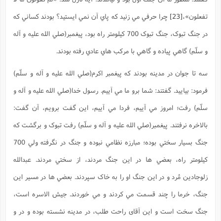
تفعلون»
،
[23]
چرا حرفي مي زنيد که پاي آن نمي ايستيد؟ بودند کساني که
در جنگ تبوک، جنگ تبوک 700 کيلومتر راه بود، پيغمبر(صلي الله عليه و آله
و سلّم) گاهي پياده و گاهي با مرکب هاي عادي رفته بودند.
سه تا جوان در مدينه بودند که پيغمبر اکرم(صلي الله عليه و آله و سلّم)
فرمود: بياييد. گفتند: شما برو ما مي آييم. رسول خدا(صلي الله عليه و آله و
سلّم) رفت؛ امروز مي آييم، فردا مي آييم، اين گفت برويم، آن گفت:
بالاخره نرفتند. پيغمبر(صلي الله عليه و آله و سلّم) رفت تبوک و برگشت که
جنگ بسيار سختي بوده؛ مبارزه نظامي نبوده و جنگ در نگرفته ولي 700
کيلومتر راه، بعضي ها در اين جنگ مردند، از سختي مردند. عبدالله
زلوجادين مُرد و در اين جنگ او را به خاک سپردند. بعضي ها در مسير اين
جنگ، خرما را چند قسمت مي کردند و مي خوردند. جيش الاسره است،
جنگ سخت است و اين آقای راحت طلب، در مدينه نشسته بوده و در و