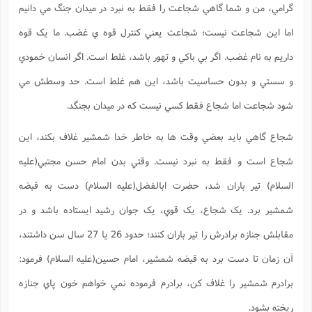
گرامي، من و شما گاهي شجاعت را فقط به نبرد در ميدان جنگ مي دانيم
اما اين شجاعت نيست؛ شجاعت يعني کنترل قوه ي غضب. ما يک قوه
داريم به نام غضب. اگر بي باکي و تهور باشد، غلط است. اگر انسان خمودي
و سستي و بدون حساسيت باشد، اين هم غلط است. حد وسطش مي
شود شجاعت اما شجاع فقط کسي نيست که در ميدان بجنگد.
شجاع گاهي بايد بعضي وقت ها به خاطر خدا شمشير غلاف بکند، اين
شجاع است و فقط به نبرد نيست. وقتي بدن امام حسن مجتبي(علیه
السلام) تير باران شد، حضرت ابالفضل(علیه السلام) دست به قبضه
شمشير برد. يک شجاع، يک قوي، يک جوان رشيد ايستاده باشد و در
مقابلش جنازه برادرش را تير باران کنند؛ حدود 26 يا 27 سال سن داشتند،
آن زمان تا دست برد به قبضه شمشير، امام حسين(علیه السلام) فرمود:
برادرم شمشير را غلاف کن، برادرم فرموده نمي خواهم خون پاي جنازه
ريخته بشود.