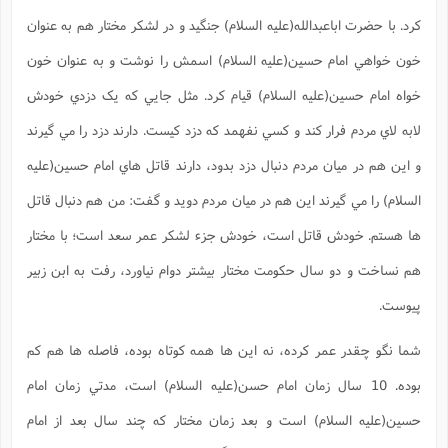
کرد. با حضرت اباعبدالله(علیه السلام) جنگيد و در لشکر مختار هم به عنوان
خون خواهي امام حسين(علیه السلام) اسمش را نوشت و به عنوان خون
خواه امام حسين(علیه السلام) قيام کرد. مثل جايي که يک دزدي خودش
لابه لاي مردم فرار کند و کسي نفهمد که دزد کيست. دارند دزد را مي گيرند
و اين هم در ميان مردم دنبال دزد بدود، دارند قاتل هاي امام حسين(علیه
السلام) را مي گيرند اين هم در ميان مردم دويد و گفت: من هم دنبال قاتل
ها هستم. خودش قاتل است، خودش جزء لشکر عمر سعد است؛ با مختار
هم نساخت و دو سال حکومت مختار بيشتر دوام نياورد، رفت به ابن زبير
پيوست.
شما نگو چقدر عمر کرده، نه اين ها همه کوتاه بوده، فاصله ها هم کم
بوده. 10 سال زمان امام حسن(علیه السلام) است، مدتي زمان امام
حسين(علیه السلام) است و بعد زمان مختار که چند سال بعد از امام