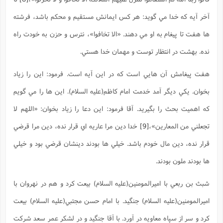
آخر آيه که خدا مي گويد: هر کس ايمانش مستقيم و محکم باشد، فرشته
ها هفت تا پيغام به او مي دهند. «الا تخافوا»، نترس و حزن به خودت راه
نده. بهشت در انتظار توست و مهمان خدا هستي.
هفت پيغامش آن هايي است که در اين آيه است. فرمود: اين را زياد
بخوان. يکي ديگر آمد خدمت امام کاظم(علیه السلام). اين ها را مي گويم
که اهميت بحث را بگيريد. آقا فرمود: اين دعا را زياد بخوان: «اللهم لا
تجعلني من المعارين»،
[9]
خدا دين مرا عاريه اي قرار نده، دين مرا قرضي
قرار نده، دين مال خودم باشد. خيلي ها بودند دينشان قرضي بود و خيلي
ها بودند ملون بودند.
شبث بن ربعي با اميرالمومنين(علیه السلام) بيعت کرد و هم در نهروان با
اميرالمومنين(علیه السلام) جنگيد. با امام حسن مجتبي(علیه السلام) بيعت
کرد و سر از سپاه معاويه در آورد. با آقا جنگيد و در لشکر عمر سعد شرکت