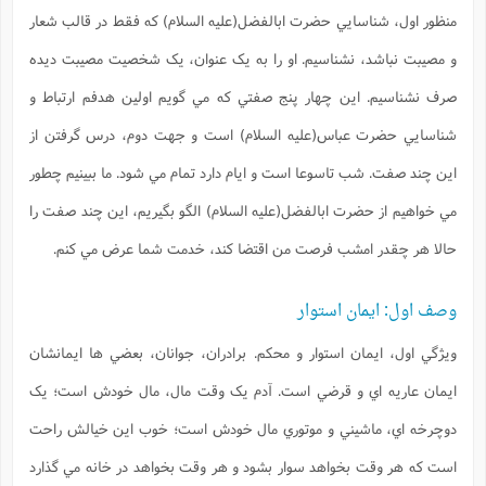
منظور اول، شناسايي حضرت ابالفضل(علیه السلام) که فقط در قالب شعار
و مصيبت نباشد، نشناسيم. او را به يک عنوان، يک شخصيت مصيبت ديده
صرف نشناسیم. اين چهار پنج صفتي که مي گويم اولين هدفم ارتباط و
شناسايي حضرت عباس(علیه السلام) است و جهت دوم، درس گرفتن از
اين چند صفت. شب تاسوعا است و ايام دارد تمام مي شود. ما ببينيم چطور
مي خواهيم از حضرت ابالفضل(علیه السلام) الگو بگيريم، اين چند صفت را
حالا هر چقدر امشب فرصت من اقتضا کند، خدمت شما عرض مي کنم.
وصف اول: ایمان استوار
ويژگي اول، ايمان استوار و محکم. برادران، جوانان، بعضي ها ايمانشان
ايمان عاريه اي و قرضي است. آدم يک وقت مال، مال خودش است؛ يک
دوچرخه اي، ماشيني و موتوري مال خودش است؛ خوب اين خيالش راحت
است که هر وقت بخواهد سوار بشود و هر وقت بخواهد در خانه مي گذارد