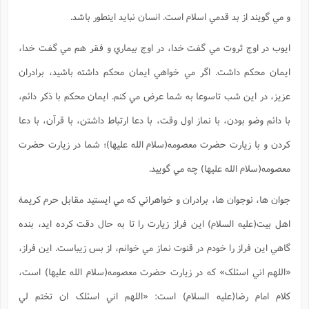
و مي گويند از بد قدمي اسلام است. انسان نبايد اينطور باشد.
ايوب در اوج ثروت مي گفت خدا، در اوج بيماري و فقر هم مي گفت خدا،
ايمان محکم داشت. اگر مي خواهي ايمان محکم داشته باشيد، برادران
عزيز، در اين شب تاسوعا به شما عرض مي کنم. ايمان محکم با ذکر دائم،
با دائم وضو بودن، با نماز اول وقت، با دعا ارتباط داشتن، با قرآن، با دعا
کردن و با زيارت حضرت معصومه(سلام الله علیها)؛ شما در زيارت حضرت
معصومه(سلام الله علیها) چه مي گوييد.
جوان ها، نوجوان ها، برادران و خواهراني که مي ايستيد مقابل حرم کريمۀ
اهل بيت(علیه السلام) اين فراز زيارت را تا به حال دقت کرده ايد، بنده
گاهي اين فراز را خودم در قنوت نماز مي خوانم، از بس زيباست. اين فراز،
«اللهم اني اسئلک» که در زيارت حضرت معصومه(سلام الله علیها) است،
کلام امام رضا(علیه السلام) است: «اللهم اني اسئلک ان تختم لي