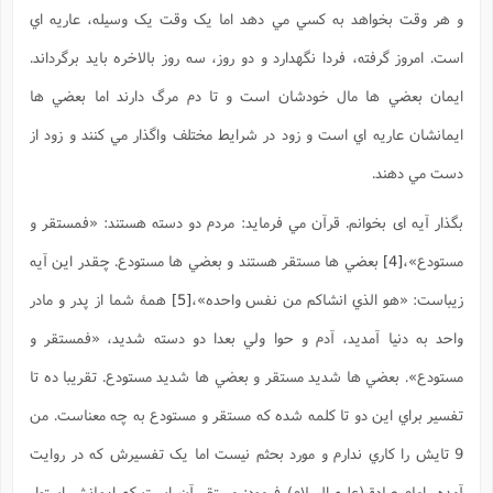
و هر وقت بخواهد به کسي مي دهد اما يک وقت يک وسيله، عاريه اي
است. امروز گرفته، فردا نگهدارد و دو روز، سه روز بالاخره بايد برگرداند.
ايمان بعضي ها مال خودشان است و تا دم مرگ دارند اما بعضي ها
ايمانشان عاريه اي است و زود در شرايط مختلف واگذار مي کنند و زود از
دست مي دهند.
بگذار آيه ای بخوانم. قرآن مي فرمايد: مردم دو دسته هستند: «فمستقر و
مستودع»،
[4]
بعضي ها مستقر هستند و بعضي ها مستودع. چقدر اين آيه
زيباست: «هو الذي انشاکم من نفس واحده»،
[5]
همۀ شما از پدر و مادر
واحد به دنيا آمديد، آدم و حوا ولي بعدا دو دسته شديد، «فمستقر و
مستودع». بعضي ها شديد مستقر و بعضي ها شديد مستودع. تقريبا ده تا
تفسير براي اين دو تا کلمه شده که مستقر و مستودع به چه معناست. من
9 تايش را کاري ندارم و مورد بحثم نيست اما يک تفسيرش که در روايت
آمده، امام صادق(علیه السلام) فرمود: مستقر آن است که ايمانش استوار