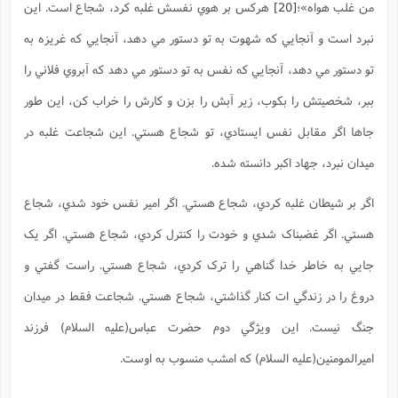
من غلب هواه»
؛
[20]
هرکس بر هوي نفسش غلبه کرد، شجاع است. اين
نبرد است و آنجايي که شهوت به تو دستور مي دهد، آنجايي که غريزه به
تو دستور مي دهد، آنجايي که نفس به تو دستور مي دهد که آبروي فلاني را
ببر، شخصيتش را بکوب، زير آبش را بزن و کارش را خراب کن، اين طور
جاها اگر مقابل نفس ايستادي، تو شجاع هستي. اين شجاعت غلبه در
ميدان نبرد، جهاد اکبر دانسته شده.
اگر بر شيطان غلبه کردي، شجاع هستي. اگر امير نفس خود شدي، شجاع
هستي. اگر غضبناک شدي و خودت را کنترل کردي، شجاع هستي. اگر يک
جايي به خاطر خدا گناهي را ترک کردي، شجاع هستي. راست گفتي و
دروغ را در زندگي ات کنار گذاشتي، شجاع هستي. شجاعت فقط در ميدان
جنگ نيست. اين ويژگي دوم حضرت عباس(علیه السلام) فرزند
اميرالمومنين(علیه السلام) که امشب منسوب به اوست.