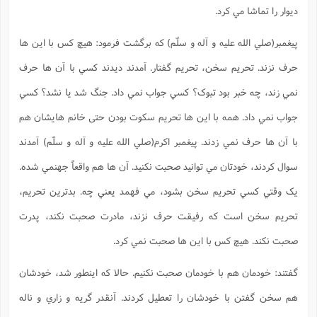
ديوار را تماشا مي کرد.
پيغمبر(صلي الله عليه و آله و سلّم) که برگشت فرمود: هيچ کس با اين ها
حرف نزند. تحريم سخن، تحريم گفتار. آمدند ديدند کسي با آن ها حرف
نمي زند، چه خبر بود تبوک؟ کسي جواب نمي داد. جنگ شد يا نشد؟ کسي
جواب نمي داد. همه با اين ها تحريم سکوت بودن حتی خانم هايشان هم
با آن ها حرف نمي زدند. پيغمبر اکرم(صلي الله عليه و آله و سلّم) آمدند
سوال کردند، خودتان مي توانيد صحبت نکنيد. آن ها هم واقعاً جهنمي شده.
يک وقتي کسي تحريم سخن بشود، مي فهمد يعني چه. بدترين تحريم،
تحريم سخن است که رفيقت حرف نزند، مادرت صحبت نکند، پدرت
صحبت نکند. هيچ کس با اين ها صحبت نمي کرد.
گفتند: خودمان هم با خودمان صحبت نکنيم. حالا که اينطور شد، خودشان
هم سخن گفتن با خودشان را تعطيل کردند. آنقدر گريه و زاري و ناله