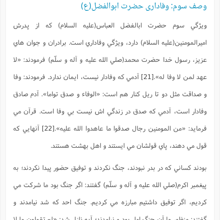
وصف سوم: وفاداری حضرت ابوالفضل(ع)
ويژگي سوم حضرت ابالفضل العباس(علیه السلام) که از پدرش
اميرالمومنين(عليه السلام) دارد، ويژگي وفاداري است. برادران و جوان هاي
عزيز، رسول خدا حضرت محمد(صلي الله عليه و آله و سلّم) فرمودند:
«لا
عهد لمن لا وفا له».
[21]
آدمي که وفادار نيست، ايمان ندارد. فرمودند: وفا
و صداقت مثل دو تا ريل کنار هم است:
«الوفاء و صدق تواما».
آدم صادق
وفادار است، آدمي که صدق در زندگي اش نيست بي وفا است. قرآن مي
فرمايد:
«من المومنين رجال صدقوا ما عاهدوا الله عليه»
.
[22]
آنهايي که
قول مي دهند، پاي قولشان مي ايستند و اهل بهشت هستند.
بودند کساني که در بدر نبودند، جنگ نکردند و توفيق حضور پيدا نکردند؛ به
پيغمبر اکرم(صلي الله عليه و آله و سلّم) گفتند: اگر جنگ بود ما شرکت مي
کرديم، اگر توفيق داشتيم مبارزه مي کرديم. جنگ احد که شد نيامدند و
گفتند: منظور ما آن جنگ اول بود و نيامدند؛ آيه نازل شد:
«لم تقولون ما لا