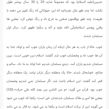
حسين(علیه السلام) بود که مجموعاً شايد 20 يا 30 سال بيشتر طول
نکشد. اما چند طور مثل بفرمائيد که اين حيواناتي که رنگ تغيير مي دهند با
طبيعت؛ چند طور بوقلمون صفتي به خرج داد و رنگ عوض کرد. بعضي ها
وقتي پيغمبر اسلام(صلّی الله علیه و آله و سلّم) ظهور کرد، سال اول
مسلمان شدند.
خوب حالا از باب به هر حال اينکه آن زمان باران خوب آمد و اولاد خدا به
آن ها خوب داد و وضعشان خوب شد. گفتند: اسلام دين خوبی است، ببين
مسلمان شديم باران آمد، ديدي مسلمان شديم خدا اولاد به ما داد، سالم و
صالح، خوشحال شدند. حالا يک منطقه ديگر باران نيامد، يک منطقه ديگر
فقر آمد گفتند: اين اسلام باعث شد. اگر مسلمان نمي شديم وضعمان
خوب بود. قرآن مي گويد: «و من الناس من يعبد الله علي حرف»،
[10]
بعضي ها آمپر و ملاک مسلمان شدنشان خير است؛ يکجا که خوب مي شود
مي گويند اين از برکت اسلام است و یکجا بد مي شود، به فال بد مي دانند