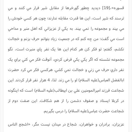
قسوره»،
[19]
ديديد چطور گورخرها از مقابل شير فرار مي کنند و مي
ترسند که شير است، اين ها قدرت مقابله ندارند؛ چون هر کسي خودش را
مي بيند و مجموعه را نمي بيند. به يکي از عزيزاني که اهل منبر و مداحي
است مي گفت: من چه کنم که در جمعيت زياد بتوانم حرف بزنم و خجالت
نکشم، گفتم: تو فکر کن هر کدام اين ها يک نفر پاي منبرت است، نگو
مجموعه نشسته که اگر يکي يکي فرض کردي، آنوقت فکر مي کني براي يک
نفر داري حرف مي زني و خجالت نمي کشي. هرکسي فکر مي کرد حضرت
ابالفضل العباس(علیه السلام) او را مي زند. لذا، 4 هزار نفر فرار کردند. اين
شجاعت فرزند اميرالمومنين علي بن ابيطالب(عليه السلام) است که اينگونه
در کربلا ايستاد و صفوف دشمن را از هم شکافت. اين صفت دوم از
شجاعت حضرت عباس(علیه السلام) را درس بگيريم.
عزيزان، برادران و خواهران، شجاع در ميدان نيست مگر،
«اشجع الناس