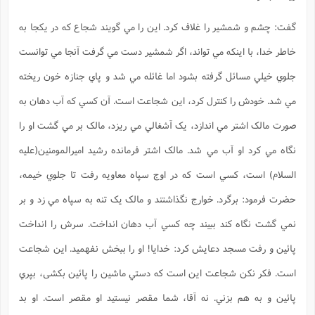
گفت: چشم و شمشير را غلاف کرد. اين را مي گويند شجاع که در يکجا به
خاطر خدا، با اينکه مي تواند، اگر شمشير دست مي گرفت آنجا مي توانست
جلوي خيلي مسائل گرفته بشود اما غائله مي شد و پاي جنازه خون ريخته
مي شد. خودش را کنترل کرد، اين شجاعت است. آن کسي که آب دهان به
صورت مالک اشتر مي اندازد، يک آشغالي مي ريزد، مالک بر مي گشت او را
نگاه مي کرد او آب مي شد. مالک اشتر فرمانده رشيد اميرالمومنين(علیه
السلام) است، کسي است که در اوج سپاه معاويه رفت تا جلوي خيمه،
حضرت فرمود: برگرد. خوارج نگذاشتند و مالک يک تنه به سپاه مي زد و بر
نمي گشت نگاه کند ببيند چه کسي آب دهان انداخت. سرش را انداخت
پائين و رفت مسجد دعايش کرد: خدايا! او را ببخش نفهميد. اين شجاعت
است. فکر نکن شجاعت اين است که دستي ماشين را پائين بکشی، بپري
پائين و به هم بزني. نه آقا، شما مقصر نيستيد او مقصر است. او بد