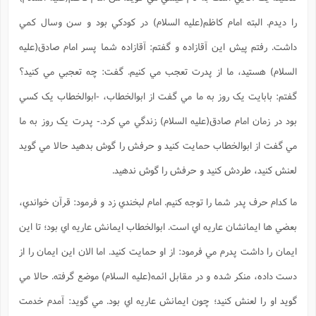
را ديدم. البته امام کاظم(علیه السلام) در کودکي بود و سن وسال کمي
داشت. رفتم پيش اين آقازاده و گفتم: آقازاده شما پسر امام صادق(علیه
السلام) هستيد، ما از پدرت تعجب مي کنيم. گفت: چه تعجبي مي کنيد؟
گفتم: بابايت يک روز به ما مي گفت از ابوالخطاب، -ابوالخطاب يک کسي
بود در زمان امام صادق(علیه السلام) زندگي مي کرد.- پدرت يک روز به ما
مي گفت از ابوالخطاب حمايت کنيد و حرفش را گوش بدهيد حالا مي گويد
لعنش کنيد، طردش کنيد و حرفش را گوش ندهيد.
ما کدام حرف پدر شما را توجه کنيم. امام لبخندي زد و فرمود: قرآن خواندي،
بعضي ها ايمانشان عاريه اي است. ابوالخطاب ايمانش عاريه اي بود؛ تا اين
ايمان را داشت پدرم مي فرمود: از او حمايت کنيد. اما الان اين ايمان را از
دست داده، منکر شده و در مقابل ائمه(علیه السلام) موضع گرفته. حالا مي
گويد او را لعنش کنيد؛ چون ايمانش عاريه اي بود. مي گويد: آمدم خدمت