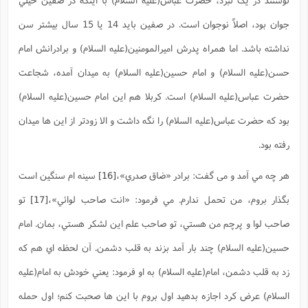
جوان بود، اصلاً نوجوان است. در صفين بايد 14 يا 15 سال بيشتر سن
نداشته باشد. اما همراه پدرش اميرالمومنين(علیه السلام) و برادرانش امام
حسن(علیه السلام) و امام حسين(علیه السلام) به ميدان آمده، شجاعت
حضرت عباس(علیه السلام) است. کربلا هم اين امام حسين(علیه السلام)
بود که حضرت عباس(علیه السلام) را نگه داشت و الا زودتر از اين ها ميدان
رفته بود.
هر چه مي آمد و می گفت: برادر «ضاق صدري»،
[16]
سينه ام سنگين است
بگذار بروم، من تحمل ندارم. مي فرمود: «انت صاحب لوائي»،
[17]
تو
صاحب لوا و پرچم من هستي، تو صاحب علم اين لشکر هستي، بمان. امام
حسين(علیه السلام) چند بار آمد بزند به قلب دشمن. آن لحظه اي هم که
زد به قلب دشمن، امام(علیه السلام) به او فرمود: يعني خودش به امام(علیه
السلام) عرض کرد اجازه بدهيد اول بروم با اين ها صحبت کنم؛ اول حمله