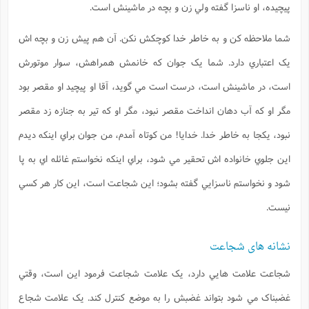
پيچيده، او ناسزا گفته ولي زن و بچه در ماشينش است.
شما ملاحظه کن و به خاطر خدا کوچکش نکن. آن هم پيش زن و بچه اش
يک اعتباري دارد. شما يک جوان که خانمش همراهش، سوار موتورش
است، در ماشينش است، درست است مي گويد، آقا او پيچيد او مقصر بود
مگر او که آب دهان انداخت مقصر نبود، مگر او که تير به جنازه زد مقصر
نبود، يکجا به خاطر خدا. خدايا! من کوتاه آمدم، من جوان براي اينکه ديدم
اين جلوي خانواده اش تحقير مي شود، براي اينکه نخواستم غائله اي به پا
شود و نخواستم ناسزايي گفته بشود؛ اين شجاعت است، اين کار هر کسي
نيست.
نشانه های شجاعت
شجاعت علامت هايي دارد، يک علامت شجاعت فرمود اين است، وقتي
غضبناک مي شود بتواند غضبش را به موضع کنترل کند. يک علامت شجاع