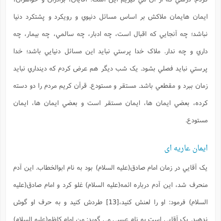
ايمان هايمان ملاکش بر اساس مسائل دنيوي و رويکرد و پشتکرد دنيا
نباشد؛ چه آنجايي که اقبال است، چه ادبار، چه سالمي، چه بيمار، چه
داري و چه ندار. ملاک خدا پرستي نبايد اين مسائل دنيايي باشد؛ خدا
پرستي نبايد فصلي بشود. يک شب ديگر هم عرض کردم که دينداري نبايد
زمان ببرد و مقطعي باشد. مستقر و مستودع. قرآن کريم مردم را دو دسته
کرده، بعضي ايمان ها، ايمان مستقر است و بعضي ايمان ها، ايمان
مستودع.
ایمان عاریه ای
يک آقايي در زمان امام صادق(علیه السلام) بود به نام ابوالخطاب. اين آدم
منحرف شد، اين آدم درباره ائمه(علیه السلام) غلو کرد و امام صادق(علیه
السلام) فرمود: او را لعنش کنيد،
[13]
طردش کنيد و به حرف او گوش
ندهيد. يک آقايي است به نام عيسي مي گويد: من امام کاظم(علیه السلام)