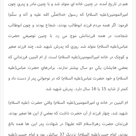
ت
هم در تاريخ آمده. در چنين خانه اي متولد شد و با چنين مادر و پدري چون
ا
ا
ف
ح
ت
ت
س
ن
ج
اميرالمومنين(علیه السلام) که رسول خدا(صلّی الله علیه و آله و سلّم)
ذ
ق
ش
م
و
م
م
فرمود: اگر همه مردم فرزند ابوطالب بودند، شجاع بودند و چون ابوطالب
س
م
ج
(
ا
و
شجاعت در همه فرزندانش موج مي زد. با چنين توصيفي حضرت
ج
ش
ح
چ
م
ع
س
ف
خ
(
عباس(علیه السلام) متولد شد. روزي که پدرش شهيد شد، چند فرزند صغير
ا
ف
ن
ن
و کوچک در خانه اميرالمومنين(علیه السلام) است. از ام البنين فرزنداني که
ت
م
ذ
م
ت
م
بعضي هايشان يکي دو سال بيشتر ندارند، برادرهاي حضرت عباس(علیه
م
ک
ا
ش
(
السلام) و خود حضرت عباس(علیه السلام) که در نوجواني پدر از دست داد و
ه
ش
پ
ع
ا
چ
و
کمتر از شايد 15 يا 16 سال دارد، پدرش شهيد شد.
ا
و
ع
ش
پ
(
ف
ام البنين در خانه ي اميرالمومنين(علیه السلام) وقتي حضرت (علیه السلام)
ذ
ف
ن
م
ز
ن
ت
شهيد شد، چهار فرزند از آن حضرت داشت که بعضي از اين ها صغير بودند.
ا
(
م
ت
ح
فرزندان حضرت زهرا(سلام الله عليها) در شهادت پدر اين ها همه بالغ
م
ا
ع
(
بودند، امام حسن(علیه السلام) نزديک 37 سالش بود و امام حسين(علیه
ع
ش