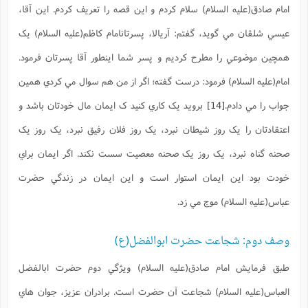
امام صادق(علیه السلام) سلام کردم و اين قصه را تعريف کردم. اين آقا،
عيسي شلقان مي گويد، گفتم: آريالا، پسرتانامام کاظم(علیه السلام) يک
همچين موضوعي را مطرح کرديم و پسر شما اينطور آقا پسرتان فرمود.
امام(علیه السلام) فرمود: درست گفته؛ اگر از من هم سوال مي کردي همين
جواب را مي دادم.
[14]
برويد يک کاري کنيد ک ايمان مال خودتان باشد و
اعتقادتان را يک روز شيطان نبرد، يک روز فلان رفيق نبرد، يک روز يک
صحنه گناه نبرد، يک روز يک صحنه معصيت سست نکند. اگر ايمان براي
خودت بود اين ايمان استوار است و اين ايمان در زندگي حضرت
عباس(علیه السلام) موج مي زد.
وصف دوم: شجاعت حضرت ابوالفضل(ع)
طبق فرمايش امام صادق(علیه السلام) ويژگي دوم حضرت ابالفضل
العباس(علیه السلام) شجاعت آن حضرت است. برادران عزيز، جوان هاي