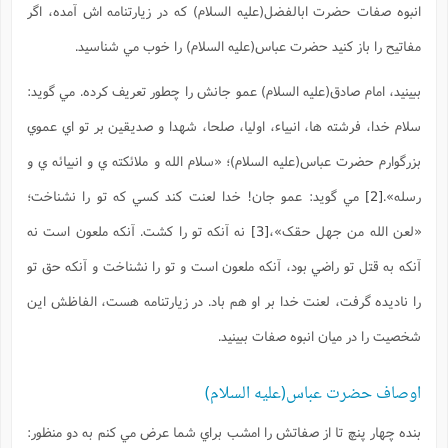
انبوه صفات حضرت ابالفضل(علیه السلام) که در زيارتنامه اش آمده، اگر
مفاتيح را باز کنيد حضرت عباس(علیه السلام) را خوب مي شناسيد.
ببينيد، امام صادق(علیه السلام) عمو جانش را چطور تعريف کرده. مي گويد:
سلام خدا، فرشته ها، انبياء، اوليا، صلحا، شهدا و صديقين بر تو اي عموي
بزرگوارم حضرت عباس(علیه السلام)؛ «سلام الله و ملائکته ي و انبيائه ي و
رسله».
[2]
مي گويد: عمو جان! خدا لعنت کند کسي که تو را نشناخت؛
«لعن الله من جهل حقک»،
[3]
نه آنکه تو را کشت. آنکه ملعون است نه
آنکه به قتل تو راضي بود، آنکه ملعون است و تو را نشناخت و آنکه حق تو
را ناديده گرفت، لعنت خدا بر او هم باد. در زيارتنامه هست، الفاظش اين
شخصيت را در ميان انبوه صفات ببينيد.
اوصاف حضرت عباس(علیه السلام)
بنده چهار پنچ تا از صفاتش را امشب براي شما عرض مي کنم به دو منظور: