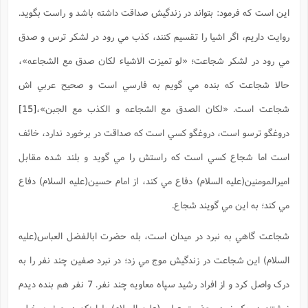
اين است که فرمود: بتواند در زندگيش صداقت داشته باشد و راست بگويد.
روايت داريم، اگر اشيا را تقسيم کنند، کذب مي رود در لشکر ترس و صدق
مي رود در لشکر شجاعت؛ «لو تميزت الاشياء لکان صدق مع الشجاعه»،
حالا شجاعت که بنده مي گويم به فارسي است و صحيح عربي اش
شجاعت است. «لکان الصدق مع الشجاعه و الکذب مع الجبن»،
[15]
دروغگو ترسو است، دروغگو کسي است که صداقت در برخورد ندارد، خائف
است اما شجاع کسي است که راستش را مي گويد و بلند شده مقابل
اميرالمومنين(علیه السلام) دفاع مي کند، از امام حسين(علیه السلام) دفاع
مي کند؛ به اين مي گويند شجاع.
شجاعت گاهي به نبرد در ميدان است، بله حضرت ابالفضل العباس(علیه
السلام) اين شجاعت در زندگيش موج مي زد؛ در نبرد صفين چند نفر را به
درک واصل کرد و از افراد رشيد سپاه معاويه چند نفر. 7 نفر هم بنده ديدم
نوشتند در يک نبرد، حضرت عباس(علیه السلام) با اينکه در صفين خيلي