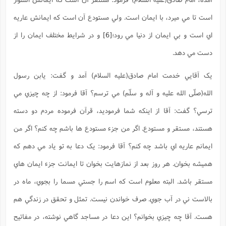
است تا مي ميرد، با ايمان است. ولي مستودع آن است که ايمانش عاريه
اي است و بي ايمان از دنيا مي رود؛
[6]
و در شرايط مختلف ايمان را از
دست مي دهد.
يک آقايي خدمت امام صادق(علیه السلام) آمد و گفت: يابن رسول
الله(صلّی الله علیه و آله و سلّم) مي ترسم؟ آقا فرمود: از چه چيزي مي
ترسي؟ گفت: آقا از اينکه شما فرموديد، قرآن فرموده مردم دو دسته
هستند، مستقر و مستودع. اگر من جزء مستودع ها باشم چه کنم؟ اگر من
ايمانم عاريه اي باشد چه کنم؟ آقا فرمود: يک دعا به تو ياد مي دهم که
هميشه بخوان. هر روز بعد از نمازهايت بخوان تا ايمانت جزء ايمان هاي
مستقر باشد. البته معلوم است که اسم را جستي مسما را بجوي، ماه در
بالاست ني در آب جوي. صرف خواندن نيست. تمثل و تحقق در زندگي هم
هست. آقا چه چيزي بخوانم؟ اين دعا در مساجد گاهي نوشته، در مفاتيح