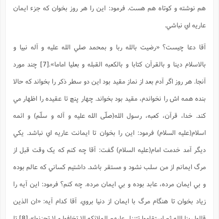
هم نوشته و کوتاه هم هست. فرمود: اين را هر روز بخوان که جزء ايمان
عاريه اي نباشي.
آقا دعا چيست؟ «رضيت بالله ربا و بمحمد صلي الله عليه و آله نبيا و
بالاسلام دينا و بالقرآن کتابا و بالکعبه القبله و بعليا اماما».
[7]
چند مورد
آنجا. هر روز اگر آدم بعد از نماز مقيد بود اين دو سطر ذکر را بخواند که حالا
بنده همه اش را نخواندم، مقيد بود بخواند. چهار پنچ تا عقيده را اظهار مي
کند. خدا، قرآن، کعبه، رسول الله(صلّی الله علیه و آله و سلّم) و ائمه
اسلام(علیه السلام) فرمود: اين را بخوان تا ايمانت عاريه اي نباشد. يکي
ديگر آمد خدمت امام(علیه السلام) گفت: آقا چه کنم که يک وقت قبل از
مرگ ايمانم از من سلب نشود و مستقر باشد. داشتيم کساني که عالم بوده
و بي ايمان مرده، عابد بوده و بي ايمان مرده. چه کنم؟ فرمود: اين آيه را
زياد بخوان تا هنگام مرگ با ايمان از دنيا بروي. آقا کدام آيه: «ان الذين
قالوا ربنا الله ثم استقاموا تتنزل عليهم الملائکه الا تخافوا و لا تحزنوا»،
[8]
تا