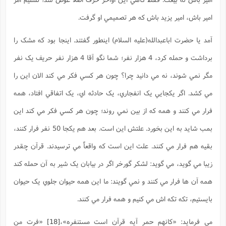
امير باش، امير يزيد باش که هر تصميمي او گرفت.
آمد يا حضرت اباعبدالله(علیه السلام) اينطور گفتند. اينجا بود که مشک را
برداشت و حمله کرد، 4 هزار نفر؛ شما نگو آقا 4 هزار نفر حريف يک نفر
مگر نمي شوند، نه مي دانيد چرا؟ چون هر کسي فکر مي کند الان اين را
مي کشد. اگر يکجايي يک انفجاري، يک حادثه اي، يک اتفاقي افتاد، همه
فرار مي کنند و همه که از بين نمي روند؛ چون هر کسي فکر مي کند اين
بمب شايد به اين بخورد. علتش اين است. بعد هم يکجا 50 نفر فرار کنند،
بقيه هم فرار مي کنند. علت اين است که واقعاً مي ترسيدند. قرآن چقدر
زيبا مي گويد، مي گويد: لشکر گورخر اگر در بيابان يک شير به آن حمله کند
همه آن ها فرار مي کنند و نمي گويند: ما اين همه حيوان جلوي يک حيوان
بايستيم، تکه تکه اش مي کنيم و همه فرار مي کنند.
مي فرمايد: «کانهم حمر آيه قرآن است مستنفره»،
[18]
«فرت من