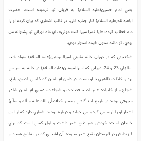
س
م
ع
ف
ق
م
(
ه
ع
ع
ش
ز
م
يعني امام حسين(علیه السلام) به قربان تو. فرموده است، حضرت
ر
ش
پ
ا
ا
ا
ق
ح
ف
ت
گ
ع
ق
د
پ
ف
اباعبدالله(علیه السلام) کنار جنازه اش، در قالب اشعاري که بيان کرده او را
خ
(
ذ
ب
ت
ا
ش
م
ح
ع
ش
م
ع
ماه خطاب کرده: «ايا قمرا منيرا کنت عوني»، اي ماه نوراني تو پشتوانه من
س
2
م
ا
ا
خ
ت
خ
آ
م
ف
ق
ح
بودي، تو مانند ستون خيمه استوار بودي.
پ
ص
پ
د
ن
و
(
آ
ه
ع
م
ش
ت
ت
د
شخصيتي که در دوران خانه نشيني اميرالمومنين(علیه السلام) متولد شد،
پ
ج
ا
2
ا
ت
ی
گ
ش
ف
ا
(
سالهاي 23 و 24. دوراني که اميرالمومنين(علیه السلام) در خانه به سر مي
ذ
ب
ش
م
ح
م
ا
ا
م
ا
م
برد و خلافت ظاهري با او نيست. در دامن ام البنين که خانمي فصيح، بليغ،
ب
ا
ش
و
(
ف
م
ش
شجاع و از خانواده علم، ادب، فصاحت و شجاعت، عموي ام البنين شاعر
ف
ن
م
پ
ع
و
ا
ت
ف
معروفي بوده؛ در تاريخ لبيد گاهي پيغمبر خدا(صلّی الله علیه و آله و سلّم)
ه
ع
ا
(
ف
ت
ت
ق
ن
اشعار او را ترنم مي کرد و مي خواند و درباره توحيد اشعاري دارد که از اين
ح
ذ
غ
ش
م
ب
پ
ت
م
(
د
م
خاندان است؛ خودش هم طبع شعر داشت و اول کسي است که براي
ه
ا
ت
ف
ح
س
آ
و
ر
فرزندانش در قبرستان بقيع شعر سروده. آن اشعاري که در مفاتيح هست و
ش
ن
ع
ف
ع
م
د