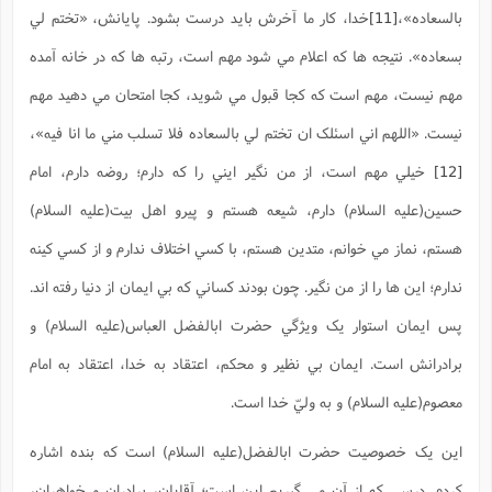
بالسعاده»،
[11]
خدا، کار ما آخرش بايد درست بشود. پايانش، «تختم لي
بسعاده». نتيجه ها که اعلام مي شود مهم است، رتبه ها که در خانه آمده
مهم نيست، مهم است که کجا قبول مي شويد، کجا امتحان مي دهيد مهم
نيست. «اللهم اني اسئلک ان تختم لي بالسعاده فلا تسلب مني ما انا فيه»،
[12]
خيلي مهم است، از من نگير ايني را که دارم؛ روضه دارم، امام
حسين(علیه السلام) دارم، شيعه هستم و پيرو اهل بيت(علیه السلام)
هستم، نماز مي خوانم، متدين هستم، با کسي اختلاف ندارم و از کسي کينه
ندارم؛ اين ها را از من نگير. چون بودند کساني که بي ايمان از دنيا رفته اند.
پس ايمان استوار يک ويژگي حضرت ابالفضل العباس(علیه السلام) و
برادرانش است. ايمان بي نظير و محکم، اعتقاد به خدا، اعتقاد به امام
معصوم(علیه السلام) و به وليّ خدا است.
اين يک خصوصيت حضرت ابالفضل(علیه السلام) است که بنده اشاره
کردم. درسي که از آن مي گيريم اين است؛ آقايان، برادران و خواهران،