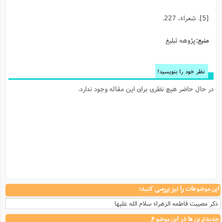
ا
ش
و
[5]
. شعراء، 227.
ف
(
ذ
ن
م
منبع:
پژوهه تبلیغ
م
غ
م
م
(
ش
نظر خود را بنویسید!
ب
ه
(
در حال حاضر هیچ نظری برای این مقاله وجود ندارد.
و
ن
ا
ف
ح
م
(
م
ن
ش
(
د
س
ف
ف
م
این موضوعات را نیز بررسی کنید:
ش
م
ذکر مصیبت فاطمه الزهراء سلام الله علیها
جدیدترین ها در این موضوع