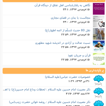
نگاهی به رفتارشناسی اهل نفاق از دیدگاه قرآن
15 فروردین 1397, 23:1
مجالست با بدان در فضای مجازی
15 فروردین 1397, 23:0
نقل 80 حدیث مُسلّم از ائمه اطهار(ع)
15 فروردین 1397, 22:59
نسبت عدالت و آزادی در انديشه شهيد مطهری
15 فروردین 1397, 22:58
قرآن و جریان نفوذ
15 فروردین 1397, 22:55
پر بازدیدترین ها
خصوصيات حضرت عباس(عليه السلام)
31 تیر 1393, 1:29
ذكر مصیبت امام حسین علیه السلام : لحظات وداع امام حسین(ع) با اهل بیت خود
27 اسفند 1393, 3:26
ذكر مصیبت امام حسین علیه السلام : روضه خوانی حضرت زینب(س)