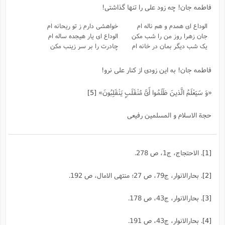
ت
ا
فاطمه جان! چه زود علی را تنها گذاشتی!
ا
ف
ح
ت
ت
س
ن
ج
الوداع ای همدم و هم ناله ام
خواهشی دارم ز تو ریحانه ام
ذ
ق
ش
م
و
م
جان زهرا روز من را شب مکن
الوداع ای یار هیجده ساله ام
م
س
م
ج
یک شب دیگر بمان در خانه ام
چادرت را بر سر زینب مکن
(
ا
و
ج
ش
ح
چ
م
فاطمه جان! به این زودی از کنار علی نرو!
ع
س
ف
خ
(
ا
ف
ن
ن
«وَ سَیَعْلَمُ الَّذینَ ظَلَمُوا أَیَّ مُنْقَلَبٍ یَنْقَلِبُونَ»
[5]
ت
م
ذ
م
ت
م
م
ک
حجة الاسلام و المسلمین رفیعی
ا
ش
(
ه
ش
پ
ع
ا
چ
و
ا
و
ع
[1]
. الاحتجاج، ج1، ص 278.
ش
پ
(
ف
ذ
ف
[2]
. بحارالانوار، ج79، ص 27؛ منتهی الامال، ص 192.
ن
م
ز
ن
ت
ا
(
م
ت
[3]
. بحارالانوار، ج43، ص 178.
ح
م
ا
ع
[4]
. بحارالانوار، ج43، ص 191.
(
ع
ش