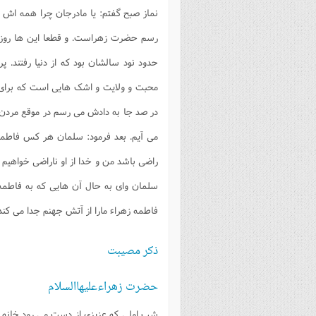
نماز صبح گفتم: یا مادرجان چرا همه اش بر
رسم حضرت زهراست. و قطعا این ها روز قی
حدود نود سالشان بود که از دنیا رفتند. 
محبت و ولایت و اشک هایی است که برای 
در صد جا به دادش می رسم در موقع مردن، 
می آیم. بعد فرمود: سلمان هر کس فاطمه 
راضی باشد من و خدا از او ناراضی خواهیم ب
سلمان وای به حال آن هایی که به فاطمه 
فاطمه زهراء مارا از آتش جهنم جدا می کند
ذکر مصیبت
حضرت زهراءعلیهاالسلام
شب اولی که عزیزی از دست می رود خانه م