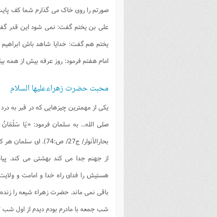
صورتم را روی خاک می گذارم شما کف پایت
علی بن یختم گفت: نمی شود این قدر گف
یختم هم گفت: خدایا شاهد باش ابراهیم ج
امام هفتم فرمود: روز عرفه بیش از همه بیاد
محبت حضرت زهراءعلیها السلام
یکی از مهمترین چیزهایی که در قبر به در
صلی الله... به سلمان فرمود:
«يَا سَلْمَانُ م
بحارالأنوار/ ج27/ ص:74).
ای سلمان هر کس
از جهنم جدا می کند بهشتی می کند. پیا
هستیش را فدای راه خدا و امامت و ولایت 
باقی نمی ماند. حضرت زهراء شیعه را زند
شب جمعه با مادرم بودم دیدم از اول شب تا