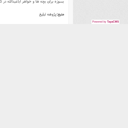
بسوزه برای بچه ها و خواهر اباعبدالله در کرب
منبع:
پژوهه تبلیغ
Powered by
TayaCMS
نظر خود را بنویسید!
در حال حاضر هیچ نظری برای این مقاله وجود 
پژوهشکده باقر العلوم علیه
السلام سال هاست که با
تلاش علمی برای تحقق
ماموریت پاسخ گویی به
نیازهای رو به رشد سازمان