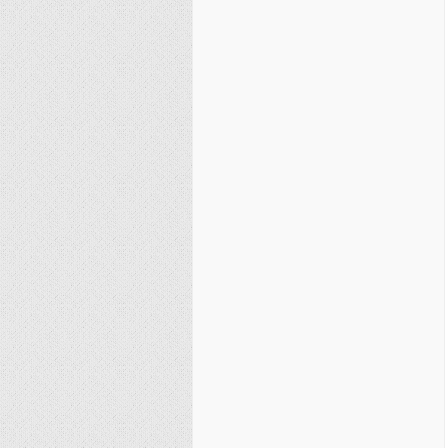
نصیریه (شیعی)
سایر فرق شیعی