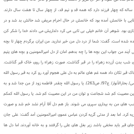
 ساله که چهار فرزند دارد که همه قد و نیم قد، از چهار سال تا هفت سال دارند.
آقایی با خانمش آمده بود که خانمش در حال احرام مریض شد حالش بد شد و در
ذازی بود. شوهر آن خانم خیلی بی تابی می کرد دلداریش می دادند خدا را شکر کن
یده شده است. گفت: شما از درد دل من خبر ندارید. من ایران برگردم چهار تا بچه
آیند من جواب این بچه ها را چه بدهم. امان از دل امیرالمومنین و بچه های یتیم
های شب بدن آزرده زهراء را در قبر گذاشت. صورت زهراء را روی خاک قبر گذاشت.
 قبر تکان داد همه غم های عالم به دل علی هجوم آورد رو کرد به قبر رسول الله
(مجلسی/ بحارالأنوار/ ج97/ ص263). یا رسول الله چقدر فاطمه زود از من جدا شد و به
این مصیبت کم شد شجاعت و توان من در این مصیبت کم شد. یا رسول الله کمکم
ب های من به بیداری سپری می شوند. باز هم دل آقا آرام نشد خم شد و صورت
ه کرد. اما بعد از مدتی گریه کردن عباس عموی امیرالمومنین آمد گفت: علی جان
بر باید مخفی باشد. زیر بغل های علی را گرفتند و به خانه آوردند. اما دل ها