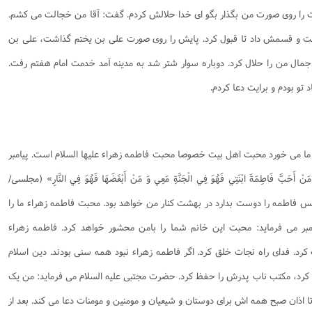
 را روی صورت من بگذار بگو ای خدا حلالش کردم. گفت: آقا من خجالت می کشم.
ت و قسمش داد تا قبول کرد. پایش را روی صورت علی بن یختم گذاشت، علی بن
مال من را حلال کرد. دوباره سوار شتر شد به مدینه آمد خدمت امام هفتم رفت.
 تو بودم و برایت دعا کردم.
د ما می خورد محبت اهل بیت خصوصا محبت فاطمه زهراء علیها السلام است. پیامبر
َنْ أَحَبَّ فَاطِمَةَ ابْنَتِي فَهُوَ فِي الْجَنَّةِ مَعِي وَ مَنْ أَبْغَضَهَا فَهُوَ فِي النَّارِ» (مجلسی/
 فاطمه را دوست بدارد در بهشت کنار من خواهد بود. محبت فاطمه زهراء ما را
مبر می فرماید: محبت این خانم شما را بامن محشور خواهد کرد. فاطمه زهراء
کرد. فدای راه نجات خلق کرد. اگر فاطمه زهراء نبود همه سنی بودند. دین اسلام
ه کرد، مکتب ناب پدرش را حفظ کرد. حضرت مجتبی علیه السلام می فرماید: من یک
 اذان صبح همه اش برای دوستان و شیعیان و مومنین و مومنات دعا می کند. بعد از