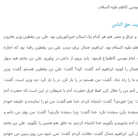
نامه سبک زندگی
پيش شماره 2 فصلنامه مطالعات معنوی
شماره اول فصل نامه تربیت تبلیغی
موسی کاظم علیه السلام
.
 تربیتی
آئین دوست یابی
شماره دوم فصل نامه تربیت تبلیغی
شماره اول فصل نامه مطالعات معنوی
ایت حق الناس
انواده
شماره دوم فصل نامه مطالعات معنوی
شماره سوم و چهارم فصل نامه تربیت تبلیغی
شماره سوم فصل نامه مطالعات معنوی
شماره پنج و شش فصل نامه تربیت تبلیغی
و عراق و مصر هم هر کدام یک استان امپراتوریش بود. علی بن یقطین وزیر هارون
شماره چهارم و پنجم فصل نامه مطالعات معنوی
م علیه السلام بود. ابراهیم جمال برای دیدن علی بن یقطین رفته بود که اجازه
شماره ششم فصل نامه مطالعات معنوی
 امام موسی کاظم(ع فرمود: باید بروی از دلش در بیاوری. علی بن یختم هم سوار
شماره هشتم و نهم فصل‌نامه مطالعات معنوی
 جمال را کوبید ابراهیم آمد گفت: کیه؟ گفت: علی بن یقطین هستم. گفت: وزیر
شماره دهم فصل‌نامه مطالعات معنوی
ما را راه نداد. گفت: من هستم در را باز کن. در را باز کرد دید وزیر است. گفت:
 کنم من را حلال کن. اصلا فرق حضرت آدم با شیطان در این است که حضرت آدم
ت: چرا خوردی؟ گفت: اشتباه کردم. خدا هم گفت: من تو را نماینده و خلیفه خودم
سجده بکن سجده نکرد خدا گفت: چرا سجده نکردی؟ گفت: من بهتر می دانم و
آدم بشویم و بگوییم خدا اشتباه کردیم. به خلق هم همین را بگویید. علی بن یختم
ال کن. ابراهیم جمال گفت: حلالت کردم. گفت: نمی شود من روی زمین می خوابم