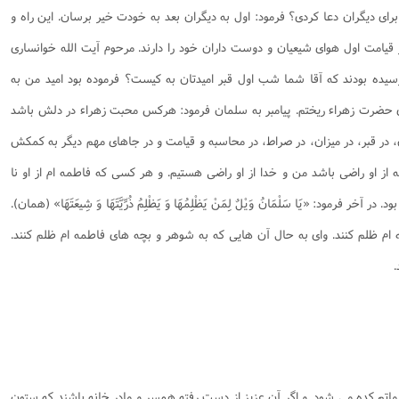
ای دیگران دعا کردی؟ فرمود: اول به دیگران بعد به خودت خیر برسان. این راه و
امت اول هوای شیعیان و دوست داران خود را دارند. مرحوم آیت الله خوانساری
پرسیده بودند که آقا شما شب اول قبر امیدتان به کیست؟ فرموده بود امید من به
حضرت زهراء ریختم. پیامبر به سلمان فرمود: هرکس محبت زهراء در دلش باشد
در قبر، در میزان، در صراط، در محاسبه و قیامت و در جاهای مهم دیگر به کمکش
از او راضی باشد من و خدا از او راضی هستیم. و هر کسی که فاطمه ام از او نا
ود. در آخر فرمود:
«يَا سَلْمَانُ وَيْلٌ لِمَنْ يَظْلِمُهَا وَ يَظْلِمُ ذُرِّيَّتَهَا وَ شِيعَتَهَا»
(همان).
ام ظلم کنند. وای به حال آن هایی که به شوهر و بچه های فاطمه ام ظلم کنند.
.
اتم کده می شود. و اگر آن عزیز از دست رفته همسر و مادر خانه باشند که ستون