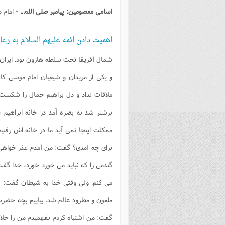
فصل 
اسامی معصومین: پیامبر صلی الله... -
امام 
علوم
اهمیت دادن ائمه علیهم السلام به رع
خ
شمال آفریقا تحت سلطه هارون بود. ایران 
و یکی از مریدان و شیعیان امام موسی کاظ
ملاقات نداد و دل براهیم جمال را شکست.
برشتر شد به بصره آمد در خانه ابراهیم
ممکلت اینجا نمی آید ما در خانه اش رفتیم 
برای چه آمدی؟ گفت: من آمدم عذر خواهی
گندمی را که نباید می خورد خورد، خدا گف
می کنم. ولی وقتی خدا به شیطان گفت: 
ملعون و مطرود عالم شد. بیاییم بچه حضرت 
گفت: من اشتباه کردم نفهمیدم من را حل