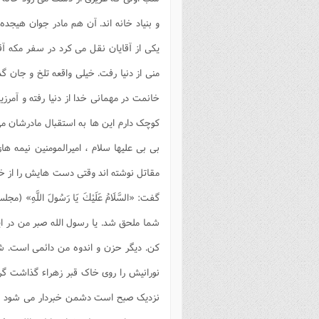
و بنیاد خانه اند. آن هم مادر جوان هیجده
یکی از آقایان نقل می کرد در سفر مکه 
منی از دنیا رفت. خیلی واقعه تلخ و جان گ
خانمت در مهمانی خدا از دنیا رفته و آمرز
کوچک دارم این ها به استقبال مادرشان می 
بی بی علیها سلام ، امیرالمومنین نیمه 
مقاتل نوشته اند وقتی دست هایش را از خاک
گفت:
«السَّلَامُ عَلَيْكَ يَا رَسُولَ اللَّهِ»
شما ملحق شد. یا رسول الله صبر من در 
کن. دیگر حزن و اندوه من دائمی است. ش
نورانیش را روی خاک قبر زهراء گذاشت گری
نزدیک صبح است دشمن خبردار می شود جای ق