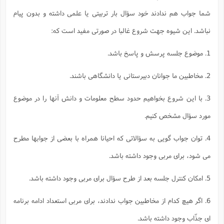
شما جواب هم ندادند خود سؤال بار تربيتى يا علمى داشته و بدون پيام
نباشد. اين شيوه جهت شروع غالبا در صورتى مفيد است كه:
1. موضوع جلسه پرسش و پاسخ باشد.
2. مخاطبين ما جوانان دبيرستانى يا دانشگاهى باشند.
3. با اين شروع بخواهيم حدود سطح معلومات و دانش آنها را در موضوع
مورد سؤال مشخص كنيم.
4. توان جواب گويى به سؤالاتى كه احيانا همراه با بعضى از جوابها مطرح
مى شود، براى مربى وجود داشته باشد.
5. امكان كنترل جلسه بعد از طرح سؤال براى مربى وجود داشته باشد.
6. اگر هيچ كدام از مخاطبين جواب ندادند، براى مربى استعداد ادامه برنامه
اى جذّاب وجود داشته باشد.