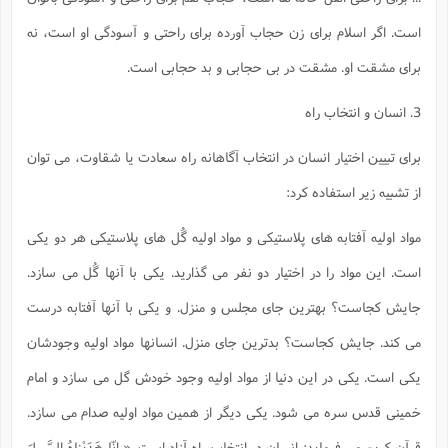
است. اگر اسلام براى زن حجاب آورده براى راحتى و آسودگى او است، نه
براى مشقت او. مشقت در بى حجابى و بد حجابى است.
3. انسان و انتخاب راه
براى تبيين اختيار انسان در انتخاب آگاهانه راه سعادت يا شقاوت، مى توان
از تشبيه زير استفاده كرد:
مواد اوليه آفتابه هاى پلاستيكى و مواد اوليه گُل هاى پلاستيكى هر دو يكى
است. اين مواد را در اختيار دو نفر مى گذاريد. يكى با آنها گُل مى سازد.
جايش كجاست؟ بهترين جاى مجلس و منزل. و يكى با آنها آفتابه درست
مى كند. جايش كجاست؟ بدترين جاى منزل. انسانها مواد اوليه وجودشان
يكى است. يكى در اين دنيا از مواد اوليه وجود خودش گل مى سازد و امام
خمينى قدس سره مى شود. يكى ديگر از همين مواد اوليه صدام مى سازد.
قرآن كريم مى فرمايد: انسان در انتخاب راه آزاد است.
« اِنّا هَدَيْناهُ السَّبيلَ