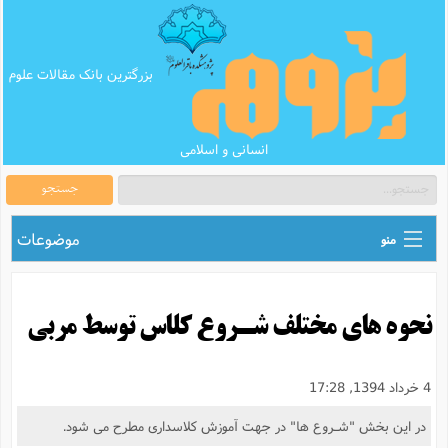
بزرگترین بانک مقالات علوم
انسانی و اسلامی
جستجو
موضوعات
منو
ق
اطلاع رسانی های علمی
ا
نحوه های مختلف شـروع کلاس توسط مربی
ق
بانک محتوای تبلیغ
ر
ه
ب
ق
بانک مقالات
ع
م
4 خرداد 1394, 17:28
ت
ب
ق
م
پرسش و پاسخ
در این بخش "شـروع ها" در جهت آموزش کلاسداری مطرح می شود.
م
ک
ق
م