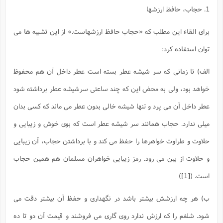
1. حجاب، حافظ ارزشها
براى القاء اين مطلب كه «حجاب حافظ ارزشهاست.» از اين تشبيه ها مى
توان استفاده كرد:
الف) تا زمانى كه سر شيشه عطر بسته است عطر داخل آن هم محفوظ
خواهد بود، ولى به محض اين كه چند ساعتى سرشيشه عطر برداشته شود
عطر داخل آن مى پرد و تنها شيشه خالى بدون عطر مى ماند كه كسى بدان
ميلى ندارد. حجاب همانند سر شيشه عطر است كه بوى خوش و زيبايى و
حلاوت و طراوت خواهرها را حفظ مى كند و با برداشتن حجاب، آن زيبايى
و حلاوت از بين مى رود. رمز زيبايى خواهران مسلمان هم همين حجاب
است. (
[1]
)
ب) هر چه ارزشش بيشتر باشد در نگهدارى و حفظ آن بيشتر دقت مى
شود. شلغم را كه ارزش ندارد روى گارى مى فروشند و قيمت آن دو تا ده