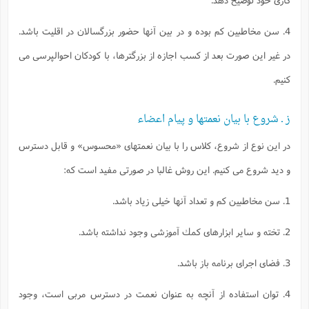
4. سن مخاطبين كم بوده و در بين آنها حضور بزرگسالان در اقليت باشد.
در غير اين صورت بعد از كسب اجازه از بزرگترها، با كودكان احوالپرسى مى
كنيم.
ز ـ شروع با بيان نعمتها و پيام اعضاء
در اين نوع از شروع، كلاس را با بيان نعمتهاى «محسوس» و قابل دسترس
و ديد شروع مى كنيم. اين روش غالبا در صورتى مفيد است كه:
1. سن مخاطبين كم و تعداد آنها خيلى زياد باشد.
2. تخته و ساير ابزارهاى كمك آموزشى وجود نداشته باشد.
3. فضاى اجراى برنامه باز باشد.
4. توان استفاده از آنچه به عنوان نعمت در دسترس مربى است، وجود