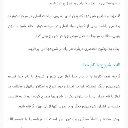
از خودستايى يا اظهار ناتوانى و عجز پرهيز شود.
ا
ش
و
ف
(
ذ
8. تهيه و تنظيم شروعها كه پنجره اى به روى مباحث اصلى در مرحله دوم به
ن
م
م
غ
بعد مى باشد، پس ازتكميل مواد اصلى در مرحله دوم انجام شود تا بهتر
م
م
(
بتوان مطالب مرتبط به اصل موضوع را در شروع بيان كرد.
ش
ب
ه
(
اينك به توضيح مختصرى درباره هر يك از شروعها مى پردازيم.
و
ن
ا
الف ـ شروع با نام خدا
ف
ح
م
(
م
گرچه همه كارها را با نام خدا آغاز مى كنيم و شروع با نام خدا قسيم
ن
شروعهاى ديگر نيست، اما به لحاظ وجود تنوع و امكان بيانهاى مختلف در
ش
(
د
آغاز با نام خدا، آن را به عنوان يكى از شروعها مطرح كرده ايم تا به تناسب
س
ف
ف
م
جلسه در ابتداى شروعهاى ديگر و يا بدون آنها از آن بهره گرفته شود.
ش
م
روش ساده و كاملاً سنگين و متين اين است كه برنامه را با «بسم الله