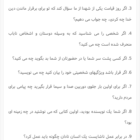
3. اگر روز قيامت يكى از شهدا از ما سؤال كند كه تو براى برقرار ماندن دين
خدا چه كردى، چه جواب مى دهيم؟
4. اگر شخصى را مى شناسيد كه به وسيله دوستان و اشخاص ناباب
منحرف شده است چه مى كنيد؟
5. اگر كسى پشت سر شما يا در حضورتان از شما بد بگويد چه مى كنيد؟
6. اگر قرار باشد ويژگيهاى شخصيتى خود را بيان كنيد چه مى نويسيد؟
7. اگر براى اولين بار جلوى دوربين صدا و سيما قرار بگيريد چه پيامى براى
مردم داريد؟
8. اگر شما يك نويسنده بوديد، اولين كتابى كه مى نوشتيد در چه زمينه اى
بود؟
9. در برابر عمل ناشايست يك انسان نادان چگونه بايد عمل كرد؟