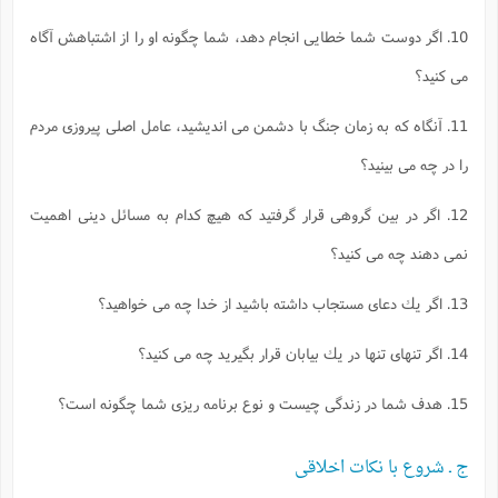
10. اگر دوست شما خطايى انجام دهد، شما چگونه او را از اشتباهش آگاه
مى كنيد؟
11. آنگاه كه به زمان جنگ با دشمن مى انديشيد، عامل اصلى پيروزى مردم
را در چه مى بينيد؟
12. اگر در بين گروهى قرار گرفتيد كه هيچ كدام به مسائل دينى اهميت
نمى دهند چه مى كنيد؟
13. اگر يك دعاى مستجاب داشته باشيد از خدا چه مى خواهيد؟
14. اگر تنهاى تنها در يك بيابان قرار بگيريد چه مى كنيد؟
15. هدف شما در زندگى چيست و نوع برنامه ريزى شما چگونه است؟
ج ـ شروع با نكات اخلاقى