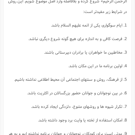
الرحمن الرحيم» شروع كرده و بلافاصله وارد اصل موضوع شويم. اين روش
در شرايط زير مفيدتر است:
1. ايام سوگوارى يكى از ائمه عليهم السلام باشد.
2. فرصت كافى و به اندازه براى هيچ گونه شروع ديگرى نباشد.
3. مخاطبين ما خواهران يا برادران دبيرستانى باشند.
4. اولين برنامه ما در اين مكان باشد.
5. از فرهنگ، روش و سنتهاى اجتماعى آن محيط اطلاعى نداشته باشيم.
6. در بين نوجوانان و جوانان حضور بزرگسالان در اكثريت باشد.
7. تكرار شيوه ها و روشهاى متنوع، دلزدگى ايجاد كرده باشد.
8. امكان استفاده از تخته يا وايت برد وجود داشته باشد.
9. مدتى است براى كودكان، نوجوانان و جوانان برنامه نداشته ايم و به هر