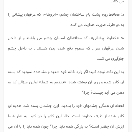
مى كنند.
د: محافظ روى پشت بام ساختمان چشم؛ «ابروها»، كه عرقهاى پيشانى را
به دو طرف صورت هدايت مى كنند.
ه: «خطوط پيشانى»، كه محافظان آسمان چشم مى باشند و از داخل
شدن عرقهاى سر ـ كه سموم دفع شده بدن هستند ـ به داخل چشم
جلوگيرى مى كنند.
به اين نكته توجه كنيد: اگر وارد خانه خود شديد و مشاهده نموديد كه بسته
اى كادو شده و روى آن نوشته شده: «تقديم به شما.» اولين سؤالى كه به
ذهن مى آيد چيست؟ چرا؟
لحظه اى همگى چشمهاى خود را ببنديد، اين چشمان بسته شما هديه اى
كادو شده از طرف خداوند است. حالا اين كادو را باز كنيد. به نظر شما
ارزش آن چقدر است؟ به بزرگى همه دنيا. چرا؟ چون همه دنيا را با آن مى