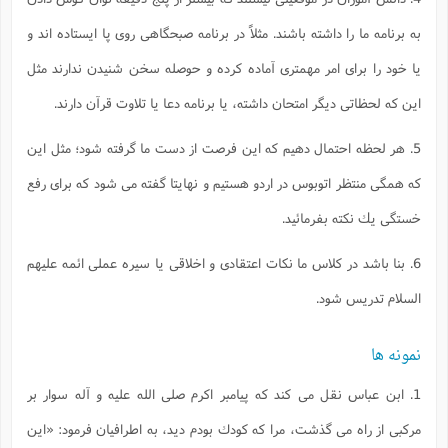
به برنامه ما را داشته باشند. مثلاً در برنامه صبحگاهى روى پا ايستاده اند و
يا خود را براى امر مهمترى آماده كرده و حوصله سخن شنيدن ندارند مثل
اين كه لحظاتى ديگر امتحان داشته، يا برنامه دعا يا تلاوت قرآن دارند.
5. هر لحظه احتمال دهيم كه اين فرصت از دست ما گرفته شود؛ مثل اين
كه همگى منتظر اتوبوس در اردو هستيم و نهايتا گفته مى شود كه براى رفع
خستگى يك نكته بفرمائيد.
6. بنا باشد در كلاس ما نكات اعتقادى و اخلاقى يا سيره عملى ائمه عليهم
السلام تدريس شود.
نمونه ها
1. ابن عباس نقل مى كند كه پيامبر اكرم صلى الله عليه و آله سوار بر
مركبى از راه مى گذشت، مرا كه كودك بودم ديد، به اطرافيان فرمود: «اين