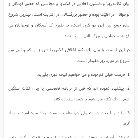
بيان نكات زيبا و دلنشين اخلاقى در كلاسها و مجالسى كه حضور كودكان و
نوجوانان در اقليّت بوده و حضور بزرگسالان در اكثريت است، بهترين شروع
براى جمع بين اين دو گروه است، به طورى كه كودكان و نوجوانان مى
فهمند و جوانان و بزرگسالان مى پسندند.
در اين قسمت با بيان يك نكته اخلاقى كلاس را شروع مى كنيم. اين نوع
شروع در موارد زير مفيدتر است:
1. فرصت خيلى كم بوده و مى خواهيم نتيجه فورى بگيريم.
2. پيشنهاد نموده اند كه قبل از برنامه تخصصى يا بيان نكات سنگين
علمى، يك نكته بيان شود تا همه استفاده کنند .
3. وقت و فرصت هست ولى هوا مناسب نيست؛ زياد سرد است يا زياد
گرم.
4. دانش آموزان در موقعيّتى نيستند كه بيشتر از پنج دقيقه توان گوش دادن