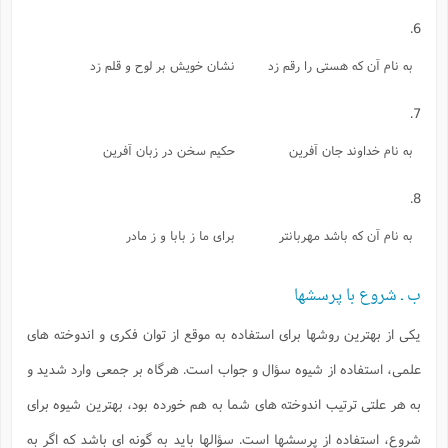
6.
به نام آن كه هستى را رقم زد
نشان خويش بر لوح و قلم زد
7.
به نام خداوند جان آفرين
حكيم سخن در زبان آفرين
8.
به نام آن كه باشد مهربانتر
براى ما ز بابا و ز مادر
ب ـ شروع با پرسشها
يكى از بهترين روشها براى استفاده به موقع از توان فكرى و اندوخته هاى
علمى، استفاده از شيوه سؤال و جواب است. هرگاه بر جمعى وارد شديد و
به هر علتى ترتيب اندوخته هاى شما به هم خورده بود، بهترين شيوه براى
شروع، استفاده از پرسشها است. سؤالها بايد به گونه اى باشد كه اگر به