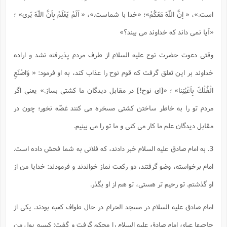
است.»، « اِنَّ اللّهَ مَعَكُمْ»؛ «خدا با شماست.»، « اَلَمْ يَعْلَمْ بِاَنَّ اللّهَ يَرى» ؛
«آيا نمى داند كه خداوند مى بيند؟»
وقتى دعوت حضرت نوح عليه السلام از طرف مردم پذيرفته نشد و اراده
خداوند بر اين تعلق گرفت كه قوم نوح را عذاب كند، به او فرمود:
« وَاصْنَعِ
الْفُلْكَ بِاَعْيُنِنا» ؛ «[اى نوح!] در مقابل ديدگان ما كشتى بساز.»
يعنى اگر
مردم تو را به خاطر ساختن كشتى مسخره مى كنند غصّه نخور؛ چون در
مقابل ديدگان علم ما كار مى كنى و ما تو را مى بينيم.
3. به امام صادق عليه السلام خبر دادند، كه فلانى به شما فحش داده است.
امام برخواسته، وضو گرفتند، دو ركعت نماز خواندند و فرمودند: خدايا من از
او گذشتم. تو رحيم تر هستى، تو هم از او بگذر.
امام صادق عليه السلام در مسجد الحرام در حال طواف كعبه بودند. يكى از
حاجيها عباى امام صادق عليه السلام را محكم گرفت و گفت: كيسه پول من