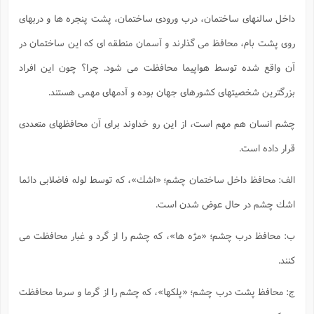
داخل سالنهاى ساختمان، درب ورودى ساختمان، پشت پنجره ها و دربهاى
روى پشت بام، محافظ مى گذارند و آسمان منطقه اى كه اين ساختمان در
آن واقع شده توسط هواپيما محافظت مى شود. چرا؟ چون اين افراد
بزرگترين شخصيتهاى كشورهاى جهان بوده و آدمهاى مهمى هستند.
چشم انسان هم مهم است، از اين رو خداوند براى آن محافظهاى متعددى
قرار داده است.
الف: محافظ داخل ساختمان چشم؛ «اشك»، كه توسط لوله فاضلابى دائما
اشك چشم در حال عوض شدن است.
ب: محافظ درب چشم؛ «مژه ها»، كه چشم را از گرد و غبار محافظت مى
كنند.
ج: محافظ پشت درب چشم؛ «پلكها»، كه چشم را از گرما و سرما محافظت