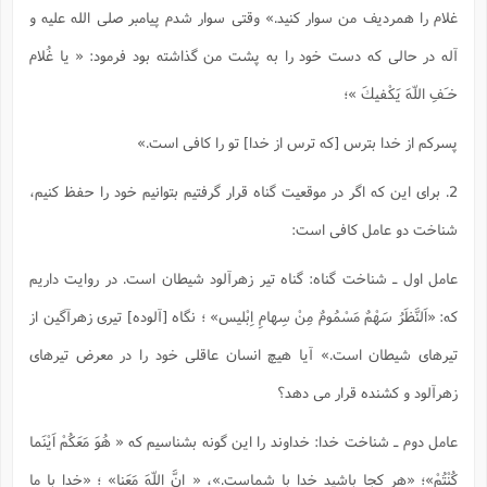
غلام را همرديف من سوار كنيد.» وقتى سوار شدم پيامبر صلى الله عليه و
آله در حالى كه دست خود را به پشت من گذاشته بود فرمود:
« يا غُلام
خـَفِ اللّهَ يَكْفيكَ »
؛
پسركم از خدا بترس [كه ترس از خدا] تو را كافى است.»
2. براى اين كه اگر در موقعيت گناه قرار گرفتيم بتوانيم خود را حفظ كنيم،
شناخت دو عامل كافى است:
عامل اول ـ شناخت گناه: گناه تير زهرآلود شيطان است. در روايت داريم
كه:
«اَلنَّظَرُ سَهْمٌ مَسْمُومٌ مِنْ سِهامِ اِبْليس» ؛ نگاه [آلوده] تيرى زهرآگين از
تيرهاى شيطان است.»
آيا هيچ انسان عاقلى خود را در معرض تيرهاى
زهرآلود و كشنده قرار مى دهد؟
عامل دوم ـ شناخت خدا: خداوند را اين گونه بشناسيم كه
« هُوَ مَعَكُمْ اَيْنَما
كُنْتُمْ»؛ «هر كجا باشيد خدا با شماست.»، « اِنَّ اللّهَ مَعَنا» ؛ «خدا با ما