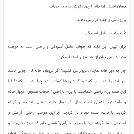
تومان است، اما طلا را چون ارزش دارد در حجاب
و پوشش و جعبه قرار مى دهند.
2. حجاب ، عامل آسودگى
براى تبيين اين نكته كه حجاب عامل آسودگى و راحتى است نه موجب
مشقت، مى توان از تشبيه زير استفاده كرد:
چرا به دور خانه هايتان ديوار مى كشيد؟ اگر دربهاى خانه تان چوبى باشد
چرا آنها را آهنى مى كنيد و اگر ديوارها كوتاه باشد چرا بلند مى كنيد؟ آيا
اين همه براى راحتى شماست يا براى ناراحتى؟ حجاب همچون ديوار خانه
و مانند درب آهنين است. حال اگر ديوار خانه هايتان بلند بود و كوتاه
كرديد، يا درب، بسته بود و باز كرديد، آيا اين موجب راحتى، آرامش و
آسايش شما خواهد بود يا موجب ناآرامى؟ همان طور كه دربها، ديوارها و
... براى راحتى اهل خانه ها است، حجاب هم براى راحتى و آسودگى بانوان