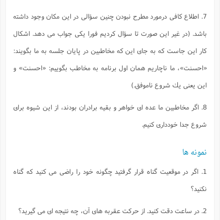
7. اطلاع كافى درمورد مطرح نبودن چنين سؤالى در اين مكان وجود داشته
باشد. (در غير اين صورت تا سؤال كرديم فورا يكى جواب مى دهد. اشكال
كار اين جاست كه به جاى اين كه مخاطبين در پايان جلسه به ما بگويند:
«احسنت»، ما ناچاريم همان اول برنامه به مخاطب بگوييم: «احسنت» و
اين يعنى يك شروع ناموفق.)
8. اگر مخاطبين ما عده اى خواهر و بقيه برادران بودند، از اين شيوه براى
شروع جدا خوددارى كنيم.
نمونه ها
1. اگر در موقعيت گناه قرار گرفتيد چگونه خود را راضى مى كنيد كه گناه
نكنيد؟
2. در ساعت دقت كنيد. از حركت عقربه هاى آن، چه نتيجه اى مى گيريد؟