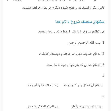
دليل امكان استفاده از هيچ شيوه ديگرى برايمان فراهم نيست.
شكلهاى مختلف شروع با نام خدا
مى توانيم شروع را با يكى از موارد ذيل انجام دهيم:
1. بسم الله الرحمن الرحيم
2. به نام خداوند مهربان، حافظ و دوستدار كودكان
3. به نام خدائى كه هر كجا باشيم با ما است.
4.
به نام آن كه گل را رنگ و بو داد
ز شبنم لاله ها را آبرو داد
5.
اى نام تو بهترين سرآغاز
بى نام تو نامه كى كنم باز