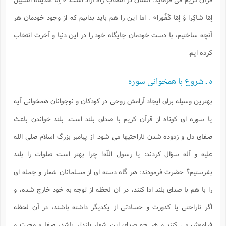
اِمّا شاكِرا وَ اِمّا كَفُورا»
. اما اين را هم بايد بدانيم كه از وجود خودمان هر
آنچه ساختيم، با دست خودمان جايگاه خود را در اين دنيا و آخرت انتخاب
كرده ايم.
ه ـ شروع با همخوانى سوره
بهترين وسيله براى ايجاد آرامش روحى در كودكان و نوجوانان همخوانى آيه
يا سوره اى كوتاه از قرآن كريم با صداى بلند است. بلند خواندن باعث
صفاى دل و زدوده شدن ناراحتيها مى شود. از پيامبر بزرگ اسلام صلى الله
عليه و آله سؤال كردند: يا رسول اللّه! چرا بهتر است صلوات را بلند
بفرستيم؟ حضرت فرمودند: هر گاه دسته اى از مسلمانان شعار و جمله اى
را با هم با صداى بلند ادا كنند، در آن لحظه از توجه به خود خارج شده، و
اگر ناراحتى يا كدورت و حسادتى از يكديگر داشته باشند، در آن لحظه
فراموش مى كنند و هر چه صداى اين شعار بلندتر باشد، صفا و محبت و