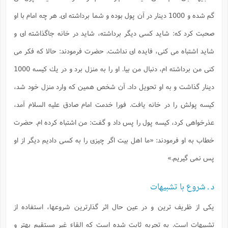
گم شده و 1000 دينار در آن پول بوده و شما برداشته اى. هر چه امام با او
صحبت كرد كه: شايد كسى ديگر برداشته، شايد در خانه جاگذاشته اى و
شايد اشتباه مى كنى، فايده اى نداشت. حضرت فرمودند: حالا كه فكر مى
كنى من برداشته ام، دنبال من بيا. او را به منزل برد و در يك كيسه 1000
دينار گذاشت و به او تحويل داد. آن شخص همين كه وارد منزل خود شد،
كيسه پولش را در خانه يافت. فورا خدمت امام صادق عليه السلام آمد،
عذرخواهى كرد، كيسه پول را پس داد و گفت: من اشتباه كرده ام. حضرت
خطاب به او فرمودند: «ما اهل بيت اگر چيزى را به كسى داديم ديگر از او
پس نمى گيريم.»
د ـ شروع با تشبيهات
يكى از ظريف ترين و در عين حال اثر گذارترين شروعها، استفاده از
تشبيهات است. به تجربه ثابت شده است كه القاء غير مستقيم بهتر و