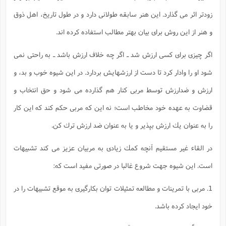
زودتر اثر مى گذارد. اين هنر سابقه طولانى دارد و در طول تاريخ، اهل ذوق
و هنر از اين روش براى بيان بهتر مطالب استفاده كرده اند.
اگر چيزى براى كسى ارزش شد ـ اگر چه خلاف ارزش باشد ـ به راحتى نمى
شود او را وادار كرد تا دست از ارزشهايش بردارد. در اين شيوه خوب و بد، و
ارزش و ضدارزش توسط مربى كنار هم گذارده مى شود و حق انتخاب و
قضاوت به عهده خود مخاطب است؛ نه اين كه مربى حكم كند كه اين كار
را به عنوان يك ارزش بپذير و يا به عنوان ضد ارزش ترك كن.
در القاء غير مستقيم آنچه كمك زيادى به مربيان عزيز مى كند تشبيهات
است. اين شيوه جهت شروع غالبا در صورتى مفيد است كه:
1. مربى با تمرينات و مطالعه تمثيلات توان بكارگيرى به موقع تشبيهات را در
خود ايجاد كرده باشد.