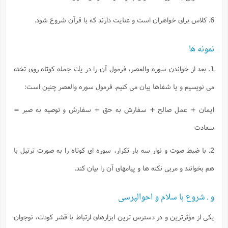
6. كلاس براى خواهران است و عنايت دارند كه با قرآن شروع شود.
نمونه ها
1. بعد از خواندن سوره والعصر، فرمول آن را در يك جمله كوتاه روى تخته
مى نويسيم و يا شفاها بيان مى كنيم. فرمول سوره والعصر چنين است:
ايمان + عمل صالح + سفارش به حق + سفارش و توصيه به صبر =
سعادت
2. با ضبط صوت و نوار سه بار تكرار، سوره اى كوتاه را به صورت ترتيل با
هم بخوانند و مربى نكته ها و پيامهاى آن را بيان كند.
و ـ شروع با سلام و احوالپرسى
يكى از مؤثرترين و در دسترس ترين ابزارهاى ارتباط با قشر كودك، نوجوان