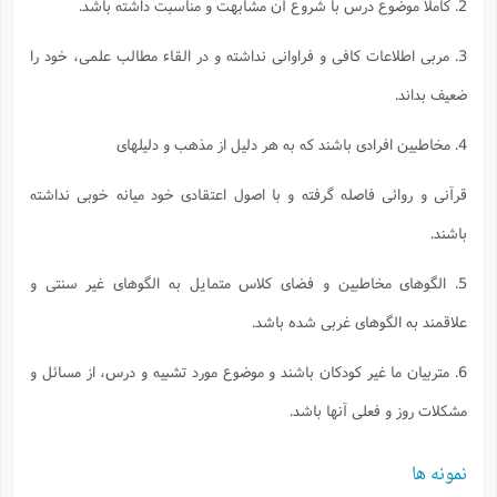
2. كاملاً موضوع درس با شروع آن مشابهت و مناسبت داشته باشد.
3. مربى اطلاعات كافى و فراوانى نداشته و در القاء مطالب علمى، خود را
ضعيف بداند.
4. مخاطبين افرادى باشند كه به هر دليل از مذهب و دليلهاى
قرآنى و روائى فاصله گرفته و با اصول اعتقادى خود ميانه خوبى نداشته
باشند.
5. الگوهاى مخاطبين و فضاى كلاس متمايل به الگوهاى غير سنتى و
علاقمند به الگوهاى غربى شده باشد.
6. متربيان ما غير كودكان باشند و موضوع مورد تشبيه و درس، از مسائل و
مشكلات روز و فعلى آنها باشد.
نمونه ها