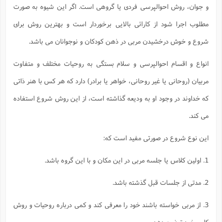
و جوان، روش احوالپرسى فردى يا گروهى است. اگر اين شيوه به صورت
مطلوب اجرا شود از كارائى بالايى برخوردار است و بهترين روش براى
شروع و خوش درخشيدن مربى در ذهن كودكان و نوجوانان مى باشد.
انواع و اقسام احوالپرسى و سلام بستگى به روحيات مختلف و متفاوت
مربيان (روحانى يا غير روحانى، خواهر يا برادر) دارد كه هر كس با هنر ذاتى
كه خداوند در وجود او به وديعه گذاشته است، از اين روش شروع استفاده
مى كند.
اين نوع شروع در صورتى مفيد است كه:
1. اولين كلاس يا جلسه مربى در اين مكان و با اين گروه باشد.
2. مدتى از جلسات قبل گذشته باشد.
3. از مربى خواسته باشند خود را معرفى كند و كمى درباره روحيات و روش
كارى خود توضيح دهد.