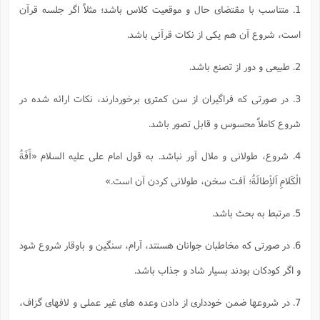
ت
1. متناسب با مقتضاى حال و موقعيت كلاس باشد؛ مثلاً اگر جلسه قرآن
ا
ا
ف
ح
ت
ت
س
ن
ج
است، شروع آن هم يكى از نكات قرآنى باشد.
ذ
ق
ش
م
و
م
م
س
م
ج
(
2. طبيعى و دور از تصنع باشد.
ا
و
ج
ش
ح
چ
م
3. در صورتى كه فراگيران از سن كمترى برخوردارند، نكات ارائه شده در
ع
س
ف
خ
(
ا
ف
ن
شروع كاملاً محسوس و قابل تصور باشد.
ن
ت
م
ذ
م
ت
4. شروع، طولانى و ملال آور نباشد. به قول امام على عليه السلام
«آَفَةُ
م
م
ک
ا
ش
(
الْكَلامِ اَلاِْطالَةُ؛ آفت سخن، طولانى كردن آن است.»
ه
ش
پ
ع
ا
چ
و
5. مرتبط به بحث باشد.
ا
و
ع
ش
پ
(
ف
ذ
6. در صورتى كه مخاطبان جوانان هستند، آرام، سنگين و باوقار شروع شود
ف
ن
م
ز
ن
ت
و اگر كودكان بودند بسيار شاد و جذاب باشد.
ا
(
م
ت
ح
م
ا
7. در شروعها ضمن خوددارى از دادن وعده هاى غير عملى و لافهاى گزاف،
ع
(
ع
ش