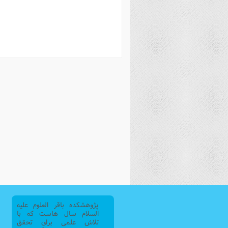
فصل 
علوم
خ
پژوهشکده باقر العلوم علیه
السلام سال هاست که با
تلاش علمی برای تحقق