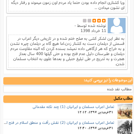
ویا کشتاری انجام داده بودن حتما یاد مردم اون زمون میموند و رفتار دیگه
ای نشون میدادن ...
نوشته شده توسط
-
11 خرداد 1398
به نظر این لشکر کشی به صلح ختم شده و در تاریخی دیگر اعراب در
قسمتی از دیلمان دست به کشتار زدن.اما هیچ گاه بر دیلمان چیره نشدن
و به خراج که هر ازگاهی داده نمیشد بسنده کردن که البته مقاومت مردم
دیلمان و طبرستان دلیل عدم فتح بوده و حتی گیلها 400 سال بعداز
هجرت و به تدریج در طی تبلیغ حنبلی و بعدها علوی به انتخاب مسلمان
شدن.
این موضوعات را نیز بررسی کنید:
مطالب نقد شده
مطلب مکمل
تعامل اعراب مسلمان و ایرانیان (1) چند نکته مقدماتی
31 فروردین 1397, 12:12
تعامل اعراب مسلمان و ایرانیان (2) نقش رأفت و منطق اسلام در فتح ایران
31 فروردین 1397, 12:40