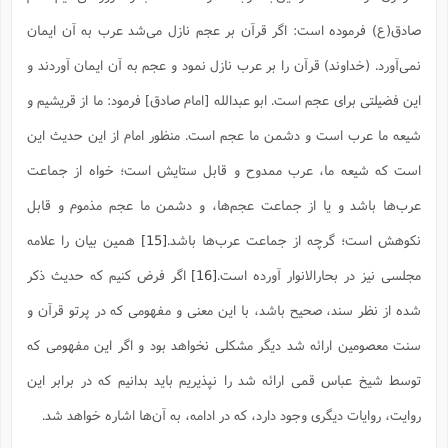
صادق(ع) فرموده است: اگر قرآن بر عجم نازل می‌شد عرب به آن ایمان
نمی‌آورد. (خداوند) قرآن را بر عرب نازل نمود و عجم به آن ایمان آوردند و
این فضیلتی برای عجم است. ابو عبدالله [امام صادق] فرمود: ما از قریشیم و
شیعه ما عرب است و دشمن ما عجم است. منظور امام از این حدیث این
است که شیعه ما، عرب ممدوح و قابل ستایش است؛ خواه از جماعت
عرب‌ها باشد و یا از جماعت عجم‌ها، و دشمن ما عجم مذموم و قابل
نکوهش است؛ گرچه از جماعت عرب‌ها باشد.
[15]
همین بیان را علامه
مجلسی نیز در بحارالانوار آورده است.
[16]
اگر فرض کنیم که حدیث ذکر
شده از نظر سند، صحیح باشد، با این معنی و مفهومی که در پرتو قرآن و
سنت معصومین ارائه شد دیگر مشکلی نخواهد بود و اگر این مفهومی که
توسط شیخ عباس قمی ارائه شد را نپذیریم باید بدانیم که در برابر این
روایت، روایات دیگری وجود دارد، که در ادامه، به آن‌ها اشاره خواهد شد.