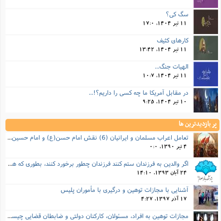
سگ کی؟
11 تیر 1404, 17:0
کارهای کثیف
11 تیر 1404, 13:42
الهیات جنگ...
11 تیر 1404, 10:7
در مقابل آمریکا ما چه کسی را داریم؟!...
10 تیر 1404, 9:25
پر بازدیدترین ها
تعامل اعراب مسلمان و ایرانیان (6) نقش امام حسن(ع) و امام حسین(ع) در فتح ایران
4 تیر 1390, 0:0
اگر والدین به فرزندان ستم کنند فرزندان چطور برخورد کنند، بطوری که هم موجب ناراحتی آنها نشود و هم بتوانند آنها را امر به معروف و نهی از منکر کنند، و اگر نصیحت تأثیر نداشت چطور باید با آنها برخورد کرد؟
24 آبان 1393, 14:10
آشنایی با مجازات توهین و درگیری با مأموران پلیس
17 آذر 1397, 4:27
مجازات‌ توهین به افراد، مسئولان، کارکنان دولتی و ضابطان قضایی چیست؟