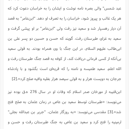
ت
ا
ا
ف
ح
ت
عبد شمس" والى بصره نامه نوشت و ایشان را به خراسان دعوت کرد که
ت
س
ن
ج
ذ
ق
ش
م
هر یک غالب و پیروز شود، خراسان را به تصرف او دهد. "ابن‌عامر" به قصد
و
م
م
س
م
ج
(
ا
آن دیار رهسپار شد و سعید نیز رفت ولى "ابن‌عامر" بر او پیشى گرفت و
و
ج
ش
ح
چ
م
سعید به غزاى طبرستان رفت. گویند که حسن و حسین دو پسر على بن
ع
س
ف
خ
(
ا
ف
ن
ابى‌طالب علیهم السلام، در این جنگ با وى همراه بودند. به قولى سعید
ن
ت
م
ذ
بى‌آنکه از کسى فرمانى دریافت کند، از کوفه به قصد جنگ طبرستان رفت و
م
ت
م
م
ک
الله اعلم. سعید طمیسه و نامنه را که قریه‌اى است بگشود و با پادشاه
ا
ش
(
ه
ش
پ
جرجان به دویست هزار و به قولى سیصد هزار بغلیه وافیه صلح کرد».
[2]
ع
ا
چ
و
ا
و
ع
ش
ابن‌قتیبه از مورخان صدر اسلام که وفات او در سال 276 ه.ق بوده نیز
پ
(
ف
ذ
ف
ن
می‌نویسد: «طبرستان توسط سعید بن عاص در زمان عثمان به صلح فتح
م
ز
ن
ت
ا
(
م
شد».
[3]
مقدسی می‌نویسد: «به روزگار عثمان، "جریر بن عبدالله بجلى"
ت
ح
م
ا
ارمینیه را فتح کرد و سعید بن عاص به جنگ طبرستان رفت و حسن و
ع
(
ع
ش