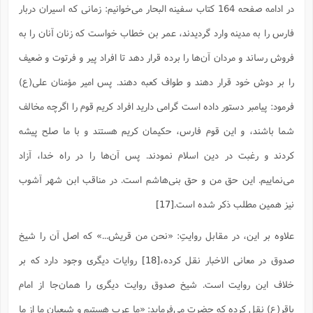
در ادامه صفحه 164 کتاب سفینه البحار می‌خوانیم: زمانی که اسیران دربار
فارس را به مدینه وارد گردیدند، عمر بن خطاب خواست که زنان آنان را به
فروش رساند و مردان آن‌ها را برده قرار دهد تا افراد پیر و فرتوت و ضعیف
را بر دوش خود قرار دهند و طواف کعبه دهند. پس امیر مؤمنان علی(ع)
فرمود: پیامبر دستور داده است گرامی دارید افراد کریم قوم را اگرچه مخالف
شما باشند، و این قوم فارس، حکیمان کریم هستند و با ما صلح پیشه
کردند و رغبت در دین اسلام نمودند. پس آن‌ها را در راه خدا، آزاد
می‌نماییم. این حق من و حق بنی‌هاشم است. در مناقب ابن شهر آشوب
نیز همین مطلب ذکر شده است.
[17]
علاوه بر این، در مقابل روایتِ: «نحن من قریش...» که اصل آن را شیخ
صدوق در معانی الاخبار نقل کرده،
[18]
روایات دیگری وجود دارد که بر
خلاف این روایت است. شیخ صدوق روایت دیگری را همان‌جا از امام
باقر(ع) نقل کرده که حضرت می‌فرماید: «ما عرب هستیم و شیعیان ما از ما