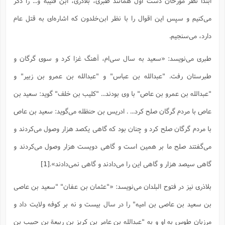
ابتدا نظر مورخان دست اول همانند طبری، بلاذری، ابن قتیبه و... را ذکر
س
م
ع
ف
ق
م
(
ه
ع
ع
ش
ز
م
ر
ش
می‌کنیم و سپس این اقوال را با نظر ابن‌خلدون که اشاره‌ای به قتل عام
پ
ا
ا
ا
ق
ح
ف
ت
گ
ع
ق
د
پ
ف
دارد، می‌سنجیم.
خ
(
ذ
ب
ت
ا
ش
م
ح
ع
ش
م
ع
س
2
م
ا
طبری می‌نویسد: «سعید به سال سى‌ام، آهنگ غزا کرد و سوى گرگان و
ا
خ
ت
خ
آ
م
ف
ق
ح
پ
ص
پ
د
ن
و
(
طبرستان رفت. "عبدالله بن عباس" و "عبدالله بن عمرو بن زبیر" و
آ
ه
ع
م
ش
ت
ت
د
پ
ج
ا
2
"عبدالله بن عمرو بن عاص" با وى بودند... "کلیب بن خلف" گوید: سعید بن
ا
ت
ی
گ
ش
ف
ا
(
ذ
عاص با مردم گرگان صلح کرد... . ادریس بن حنظله مى‌گوید: سعید بن عاص
ب
ش
م
ح
م
ا
ا
م
ا
م
با مردم گرگان صلح کرد و چنان بود که گاهى یکصد هزار وصول مى‌کردند و
ب
ا
ش
و
(
ف
م
ش
ف
ن
مى‌گفتند صلح ما بر همین است و گاهى دویست هزار وصول مى‌کردند و
م
پ
ع
و
ا
ت
ف
ه
ع
ا
(
ف
گاهى سیصد هزار و گاهى این را مى‌دادند و گاهى نمى‌دادند».
[1]
ت
ت
ق
ن
ح
ذ
غ
ش
م
بلاذری نیز در فتوح البلدان می‌نویسد: «"عثمان بن عفان" "سعید بن عاصى
ب
پ
ت
م
(
د
م
ه
ا
ت
بن سعید بن عاصى بن امیه" را در سال بیست و نه بر کوفه ولایت داد و
ف
ح
س
آ
و
ر
ش
ن
ع
ف
مرزبان طوس به او و به "عبدالله بن عامر بن کریز بن ربیعة بن حبیب بن
ع
م
د