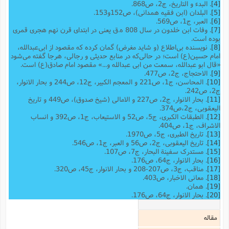
[4]
. البدء و التاریخ، ج2، ص868.
[5]
. البلدان (ابن فقیه همدانی)، ص152و153.
[6]
. العبر، ج1، ص569.
[7]
. وفات ابن خلدون در سال 808 ه.ق یعنی در ابتدای قرن نهم هجری قمری
بوده است.
[8]
. نویسنده بی‌اطلاع (و شاید مغرض) گمان کرده که مقصود از ابی‌عبدالله،
امام حسین(ع) است؛ در حالی‌که در منابع حدیثی و رجالی، هرجا گفته می‌شود
«قال ابو عبدالله، سمعت من ابی عبدالله و...» مقصود امام صادق(ع) است.
[9]
. الاحتجاج، ج2، ص477.
[10]
. المحاسن، ج1، ص221 و المعجم الکبیر، ج12، ص244 و بحار الانوار،
ج2، ص242.
[11]
. بحار الانوار، ج2، ص227 و الامالی (شیخ صدوق)، ص449 و تاریخ
الیعقوبى، ج‌2،ص374.
[12]
. الطبقات الکبری، ج5، ص52 و الاستیعاب، ج1، ص392 و انساب
الاشراف، ج1، ص404.
[13]
. تاریخ الطبری، ج5، ص1970.
[14]
. تاریخ الیعقوبی،‌ ج2، ص56 و العبر، ج1، ص546.
[15]
. مستدرک سفینة البحار، ج7، ص107.
[16]
. بحار الانوار، ج64، ص176.
[17]
. مناقب، ج3، ص207-208 و بحار الانوار، ج45، ص320.
[18]
. معانی الاخبار، ص403.
[19]
. همان.
[20]
. بحار الانوار، ج64، ص176.
مقاله