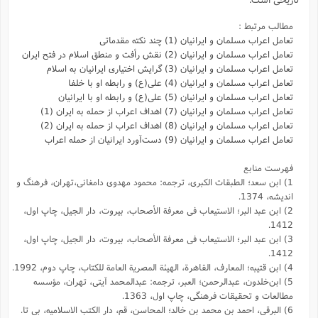
مطالب مرتبط :
تعامل اعراب مسلمان و ایرانیان (1) چند نکته مقدماتی
تعامل اعراب مسلمان و ایرانیان (2) نقش رأفت و منطق اسلام در فتح ایران
تعامل اعراب مسلمان و ایرانیان (3) گرایش اختیاری ایرانیان به اسلام
تعامل اعراب مسلمان و ایرانیان (4) علی(ع) و رابطه او با خلفا
تعامل اعراب مسلمان و ایرانیان (5) علی(ع) و رابطه‌ او با ایرانیان
تعامل اعراب مسلمان و ایرانیان (7) اهداف اعراب از حمله به ایران (1)
تعامل اعراب مسلمان و ایرانیان (8) اهداف اعراب از حمله به ایران (2)
تعامل اعراب مسلمان و ایرانیان (9) دست‌آورد ایرانیان از حمله اعراب
فهرست منابع
1) ابن سعد؛ الطبقات الکبری، ترجمه: محمود مهدوی دامغانی،تهران، فرهنگ و
اندیشه، 1374.
2) ابن عبد البر؛ الاستیعاب فى معرفة الأصحاب، بیروت، دار الجیل، چاپ اول،
1412.
3) ابن عبد البر؛ الاستیعاب فى معرفة الأصحاب، بیروت، دار الجیل، چاپ اول،
1412.
4) ابن قتیبه؛ المعارف، القاهرة، الهیئة المصریة العامة للکتاب، چاپ دوم، 1992.
5) ابن‌خلدون، عبدالرحمن؛ العبر، ترجمه: عبد‌المحمد آیتی، تهران، مؤسسه
مطالعات و تحقیقات فرهنگی، چاپ اول، 1363.
6) البرقی، احمد بن محمد بن خالد؛ المحاسن،‌ قم،‌ دار الکتب الاسلامیه، بی تا.