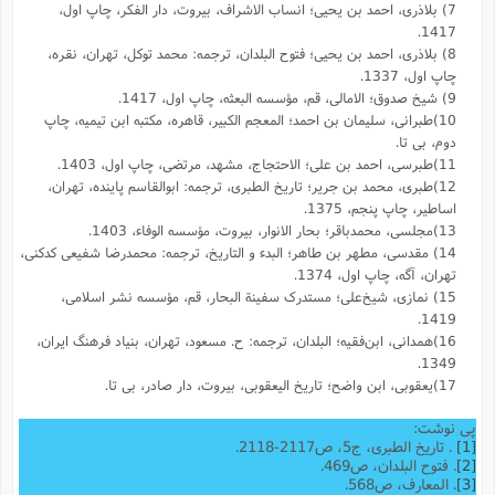
7) بلاذری، احمد بن یحیی؛ انساب الاشراف، بیروت، دار الفکر، چاپ اول،
1417.
8) بلاذری، احمد بن یحیی؛ فتوح البلدان، ترجمه: محمد توکل، تهران، نقره،
چاپ اول، 1337.
9) شیخ صدوق؛ الامالی، قم، مؤسسه البعثه، چاپ اول، 1417.
10)طبرانی، سلیمان بن احمد؛ المعجم الکبیر، قاهره، مکتبه ابن تیمیه، چاپ
دوم، بی تا.
11)طبرسی، احمد بن علی؛ الاحتجاج، مشهد، مرتضی، چاپ اول، 1403.
12)طبری، محمد بن جریر؛ تاریخ الطبری، ترجمه: ابوالقاسم پاینده، تهران،
اساطیر، چاپ پنجم، 1375.
13)مجلسی، محمدباقر؛ بحار الانوار، بیروت، مؤسسه الوفاء، 1403.
14) مقدسى، مطهر بن طاهر؛ البدء و التاریخ، ترجمه: محمد‌رضا شفیعى کدکنى،
تهران، آگه، چاپ اول، 1374.
15) نمازی، شیخ‌علی؛ مستدرک سفینة البحار، قم، مؤسسه نشر اسلامی،
1419.
16)همدانی، ابن‌فقیه؛ البلدان، ترجمه: ح. مسعود، تهران، بنیاد فرهنگ ایران،
1349.
17)یعقوبى، ابن واضح؛ تاریخ الیعقوبى، بیروت، دار صادر، بی تا.
پی نوشت:
[1]
. تاریخ الطبری، ج5، ص2117-2118.
[2]
. فتوح البلدان، ص469.
[3]
. المعارف، ص568.