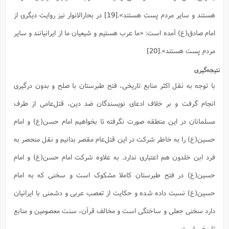
هستند و سایر مردم پست هستند».
[19]
در بحارالانوار نیز روایت دیگری از
امام صادق(ع) آمده است: «ما عرب هستیم و شیعیان ما از ایرانیانند و سایر
مردم پست هستند».
[20]
نتیجه‌گیری
با توجه به نقل اکثر منابع تاریخی، فتح طبرستان با صلح و بدون درگیری
انجام گرفت و بر خلاف ادعای نویسندگان ضد دین، قتل‌عامی از طرف
مسلمانان در این منطقه صورت نگرفته تا بخواهیم امام حسن(ع) و امام
حسین(ع) را به خاطر شرکت در این قتل‌عام مقصر بدانیم و نقل منحصر به
فرد ابن خلدون هم اعتباری ندارد. به علاوه شرکت امام حسن(ع) و امام
حسین(ع) در فتح طبرستان کاملا مشکوک است و سخنی که به امام
حسین(ع) نسبت داده شده و حکایت از تعصب عربی و دشمنی با ایرانیان
دارد سخنی جعلی و ساختگی است و مخالف قرآن، سنت معصومین و منابع
تاریخی است.