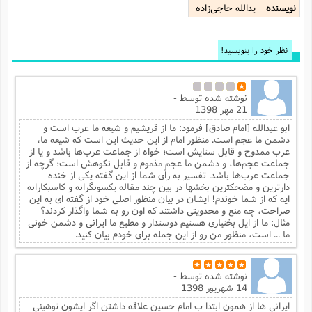
نویسنده
یدالله حاجی‌زاده
نظر خود را بنویسید!
نوشته شده توسط
-
21 مهر 1398
ابو عبدالله [امام صادق] فرمود: ما از قریشیم و شیعه ما عرب است و
دشمن ما عجم است. منظور امام از این حدیث این است که شیعه ما،
عرب ممدوح و قابل ستایش است؛ خواه از جماعت عرب‌ها باشد و یا از
جماعت عجم‌ها، و دشمن ما عجم مذموم و قابل نکوهش است؛ گرچه از
جماعت عرب‌ها باشد. تفسیر به رأی شما از این گفته یکی از خنده
دارترین و مضحکترین بخشها در بین چند مقاله یکسونگرانه و کاسبکارانه
ایه که از شما خوندم! ایشان در بیان منظور اصلی خود از گفته ای به این
صراحت، چه منع و محدویتی داشتند که اون رو به شما واگذار کردند؟
مثال: ما از ایل بختیاری هستیم دوستدار و مطیع ما ایرانی و دشمن خونی
ما ... است، منظور من رو از این جمله برای خودم بیان کنید.
نوشته شده توسط
-
14 شهریور 1398
ایرانی ها از همون ابتدا ب امام حسین علاقه داشتن اگر ایشون توهینی