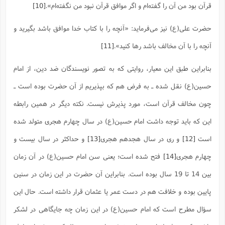
قرآن بود من آن را گفته‌ام و اگر موافق قرآن نبود من نگفته‌ام‌».
[10]
حضرت علی(ع) نیز می‌فرماید: «آنچه را با کتاب خدا موافق باشد بگیرید و
آنچه را با آن مخالف باشد رها کنید».
[11]
بنابراین طبق این معیار، روایتی که به تصور نویسندگان ضد دین، از امام
حسین(ع) نقل شده ـ به فرض هم که بپذیریم از آن حضرت بوده است ـ
چون مخالف قرآن است، مورد پذیرش نیست. نکته دیگر در همین رابطه
این که باید توجه داشت امام حسین(ع) در سال چهارم هجری متولد شده
است
[12]
و ری در سال هجدهم هجری
[13]
و حداکثر در سال بیست و
چهارم هجری
[14]
فتح شده است؛ یعنی سن امام حسین(ع) در آن زمان
بین 14 تا 19 سال بوده است. بنابراین آن حضرت در این زمان در سنین
پایین بوده و خلافت هم در دست عمر یا عثمان قرار داشته است. حال این
سؤال مطرح است که امام حسین(ع) در این زمان چه جایگاهی در لشکر