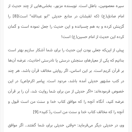
سیره معصومین، باطل است. نویسنده مزبور، بخشی‌هایی از چند حدیث از
امام صادق(ع) (که لقبشان در منابع حدیثی "ابو عبدالله" است)
[8]
را
گزینش کرده و به هم چسبانده و این حدیث را جعل نموده است و گمان
کرده این حدیث از امام حسین(ع) است!
پیش از این‌که جعلی بودن این حدیث را برای شما آشکار سازیم بهتر است
بدانیم که یکی از معیارهای سنجش درستی یا نادرستی احادیث، عرضه آن‌ها
بر قرآن کریم است. بر این اساس، اگر روایتی مخالف قرآن باشد، هر چند
در کتب مشهور حدیثی آمده باشد، مردود است. پیامبر اکرم(ص) در این
خصوص فرموده‌اند: «اگر حدیثى از من براى شما روایت شد، آن را بر قرآن
عرضه کنید، آنگاه آنچه را که موافق کتاب خدا و سنت من است قبول و
آنچه را که مخالف کتاب خدا و سنت من است ردّ کنید».‌
[9]
وی در حدیثی دیگر می‌فرماید: «وقتی حدیثی برای شما گفتند... اگر موافق