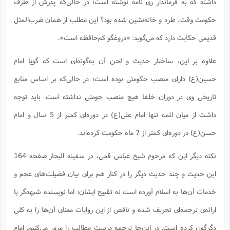
داشته که به فرماندار ری نامه نوشته است؛ ‌در حالی‌که پدرش از طرف
حکومت وقت، طرد و خانه‌نشین شده بود؟ این مطلب از همان ضرب‌المثل
قدیمی حکایت دارد که می‌گوید: ‌«دروغگو کم‌حافظه است».
علاوه بر این، ساختار حدیث و لحن آن به‌گونه‌ای است که گویا امام
حسین(ع) دارای منصب حکومتی بوده است؛ در حالی‌که بر اساس منابع
تاریخی وی در دوران خلفا هیچ منصب حومتی نداشته است. باید توجه
داشت از میان ائمه تنها امام علی(ع) در دوره‌ای کمتر از 5 سال و امام
حسن(ع) در دوره‌ای کمتر از 7 ماه حکومت کرده‌اند.
نکته دیگر این که مرحوم شیخ عباس قمی، در سفینه البحار صفحه 164
این حدیث و چند حدیث دیگر را در کنار هم برای بیان فضیلت‌های عجم و
خدمات آن‌ها به اسلام آورده است نه تقبیح ایشان؛ اما نویسنده شبهه‌گر با
ارائه‌ی ترجمه‌ای تحریف شده و ناقص از این روایات معنای آن‌ها را به کلی
دگرگون کرده است. در این‌جا ترجمه درست مطالب را مرور می‌کنیم. امام