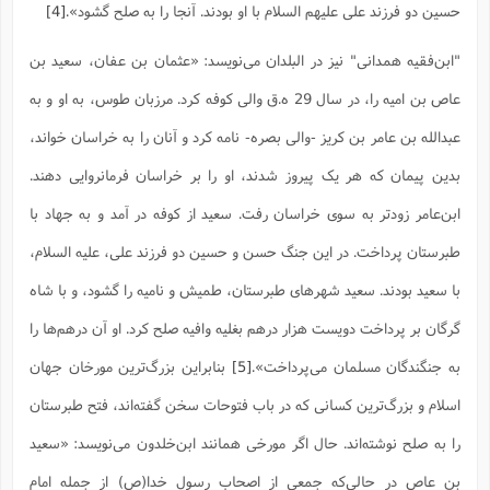
حسین دو فرزند على علیهم السلام با او بودند. آنجا را به صلح گشود».
[4]
ا
ش
و
ف
(
ذ
"ابن‌فقیه همدانی" نیز در البلدان می‌نویسد: «عثمان بن عفان، سعید بن
ن
م
م
غ
عاص بن امیه را، در سال 29 ه.ق والى کوفه کرد. مرزبان طوس، به او و به
م
م
(
عبدالله بن عامر بن کریز -والى بصره- نامه کرد و آنان را به خراسان خواند،
ش
ب
بدین پیمان که هر یک پیروز شدند، او را بر خراسان فرمانروایى دهند.
ه
(
و
ابن‌عامر زودتر به سوى خراسان رفت. سعید از کوفه در آمد و به جهاد با
ن
ا
ف
ح
طبرستان پرداخت. در این جنگ حسن و حسین دو فرزند على، علیه السلام،
م
(
با سعید بودند. سعید شهرهاى طبرستان، طمیش و نامیه را گشود، و با شاه
م
ن
گرگان بر پرداخت دویست هزار درهم بغلیه‌ وافیه صلح کرد. او آن درهم‌ها را
ش
(
د
به جنگندگان مسلمان مى‌پرداخت».
[5]
بنابراین بزرگ‌ترین مورخان جهان
س
ف
ف
م
اسلام و بزرگ‌ترین کسانی که در باب فتوحات سخن گفته‌اند، فتح طبرستان
ش
م
را به صلح نوشته‌اند. حال اگر مورخی همانند ابن‌خلدون می‌نویسد: «سعید
بن عاص در حالی‌که جمعی از اصحاب رسول خدا(ص) از جمله امام