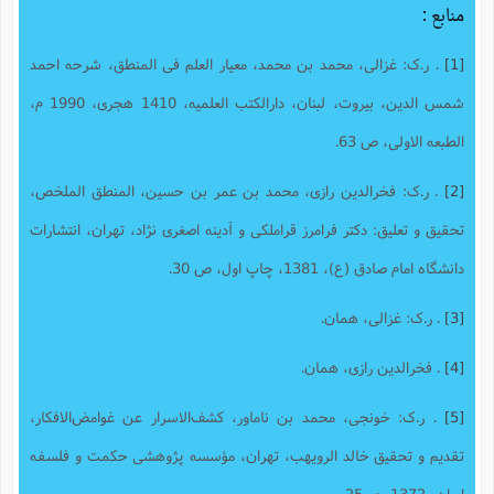
منابع :
[1]
. ر.ک: غزالی، محمد بن محمد، معیار العلم فی المنطق، شرحه احمد
شمس الدین، بیروت، لبنان، دارالکتب العلمیه، 1410 هجری، 1990 م،
الطبعه الاولی، ص 63.
[2]
. ر.ک: فخرالدین رازی، محمد بن عمر بن حسین، المنطق الملخص،
تحقیق و تعلیق: دکتر فرامرز قراملکی و آدینه اصغری نژاد، تهران، انتشارات
دانشگاه امام صادق (ع)، 1381، چاپ اول، ص 30.
[3]
. ر.ک: غزالی، همان.
[4]
. فخرالدین رازی، همان.
[5]
. ر.ک: خونجی، محمد بن ناماور، کشف‌الاسرار عن غوامض‌الافکار‌‫،
تقدیم و تحقیق خالد الرویهب، تهران، مؤسسه پژوهشی حکمت و فلسفه
ایران، 1372، ص25