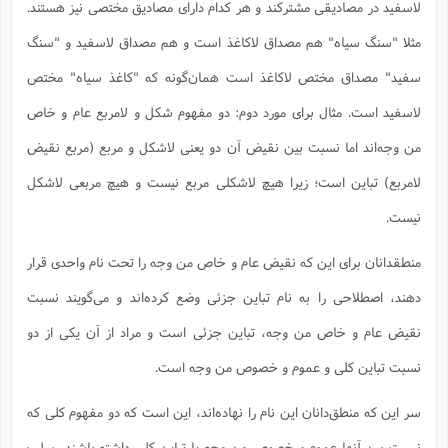
لاسفید در مصادیقی مشترکند و هر کدام دارای مصادیق مختصی نیز هستند.
مثلا "سنگ سیاه" هم مصداق لاکاغذ است و هم مصداق لاسفید و "سنگ
سفید" مصداق مختص لاکاغذ است همان‌گونه که "کاغذ سیاه" مختص
لاسفید است. مثال برای مورد دوم: دو مفهوم شکل و لامربع عام و خاص
من وجه‌اند اما نسبت بین نقیض آن دو یعنی لاشکل و مربع (مربع نقیض
لامربع) تباین است؛ زیرا هیچ لاشکلی مربع نیست و هیچ مربعی لاشکل
نیست.
منطقدانان برای این که نقیض عام و خاص من وجه را تحت نام واحدی قرار
دهند، اصطلاحی را به نام تباین جزئی وضع کرده‌اند و می‌گویند نسبت
نقیض عام و خاص من وجه، تباین جزئی است و مراد از آن یکی از دو
نسبت تباین کلی و عموم و خصوص من وجه است.
سر این که منطق‌دانان این نام را نهاده‌اند، این است که دو مفهوم کلی که
نسبت بین آنها عموم و خصوص من وجه یا تباین کلی داشته باشند، سلب