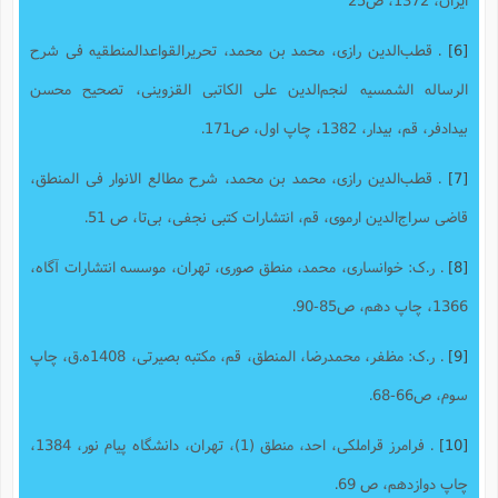
[6]
. ق‍طب‌ال‍دی‍ن‌ رازی‌، م‍ح‍م‍د ب‍ن‌ م‍ح‍م‍د، تحریر‌القواعد‌المنطقیه فی شرح‌
الرساله ‌الشمسیه لنجم‌الدین علی ‌الکاتبی ‌القزوینی، تصحیح محسن‌
بیدادفر، قم، بیدار، 1382، چاپ اول، ص171.
[7]
. ق‍طب‌ال‍دی‍ن‌ رازی‌، م‍ح‍م‍د ب‍ن‌ م‍ح‍م‍د، ش‍رح‌ م‍طال‍ع‌ الان‍وار فی‌ ال‍م‍ن‍طق،
ق‍اضی‌ س‍راج‌ال‍دی‍ن‌ ارم‍وی‌، قم، انتشارات کتبی نجفی، بی‌تا، ص 51.
[8]
. ر.ک: خوانساری، محمد، منطق صوری، تهران، موسسه انتشارات آگاه،
1366، چاپ دهم، ص85-90.
[9]
. ر.ک: مظفر، محمدرضا، المنطق، قم، مکتبه بصیرتی، 1408ه.ق، چاپ
سوم، ص66-68.
[10]
. فرامرز قراملکی، احد، منطق (1)، تهران، دانشگاه پیام نور، 1384،
چاپ دوازدهم، ص 69.