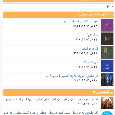
منطق
جدیدترین ها در این موضوع
هویت زنانه در تندباد تاریخ
12 تیر 1404, 12:15
سگ کی؟
11 تیر 1404, 17:0
کارهای کثیف
11 تیر 1404, 13:42
الهیات جنگ...
11 تیر 1404, 10:7
در مقابل آمریکا ما چه کسی را داریم؟!...
10 تیر 1404, 9:25
پر بازدیدترین ها
تعامل اعراب مسلمان و ایرانیان (6) نقش امام حسن(ع) و امام حسین(ع) در فتح ایران
4 تیر 1390, 0:0
اگر والدین به فرزندان ستم کنند فرزندان چطور برخورد کنند، بطوری که هم موجب ناراحتی آنها نشود و هم بتوانند آنها را امر به معروف و نهی از منکر کنند، و اگر نصیحت تأثیر نداشت چطور باید با آنها برخورد کرد؟