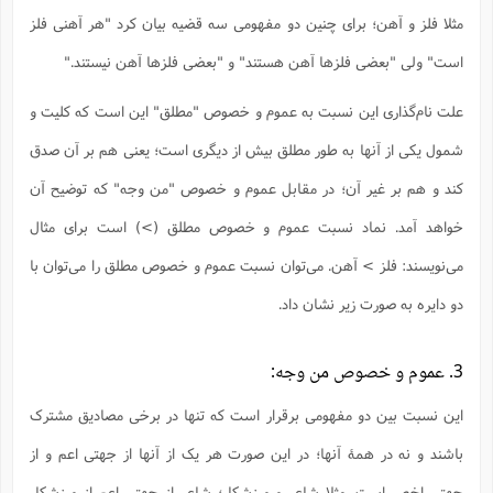
ت
ا
ا
ف
مثلا فلز و آهن؛ برای چنین دو مفهومی سه قضیه بیان کرد "هر آهنی فلز
ح
ت
ت
س
ن
ج
ذ
ق
است" ولی "بعضی فلزها آهن هستند" و "بعضی فلزها آهن نیستند."
ش
م
و
م
م
س
م
ج
(
ا
علت نام‌گذاری این نسبت به عموم و خصوص "مطلق" این است که کلیت و
و
ج
ش
ح
چ
م
شمول یکی از آنها به طور مطلق بیش از دیگری است؛ یعنی هم بر آن صدق
ع
س
ف
خ
(
ا
ف
ن
کند و هم بر غیر آن؛ در مقابل عموم و خصوص "من وجه" که توضیح آن
ن
ت
م
ذ
م
خواهد آمد. نماد نسبت عموم و خصوص مطلق (>) است برای مثال
ت
م
م
ک
ا
می‌نویسند: فلز > آهن. می‌توان نسبت عموم و خصوص مطلق را می‌توان با
ش
(
ه
ش
پ
دو دایره به صورت زیر نشان داد.
ع
ا
چ
و
ا
و
ع
ش
پ
(
ف
3. عموم و خصوص من‌ وجه:
ذ
ف
ن
م
ز
ن
ت
این نسبت بین دو مفهومی برقرار است که تنها در برخی مصادیق مشترک
ا
(
م
ت
ح
م
باشند و نه در همۀ آنها؛ در این صورت هر یک از آنها از جهتی اعم و از
ا
ع
(
ع
ش
جهتی اخص است. مثلا شاعر و ورزشکار؛ شاعر از جهتی اعم از ورزشکار