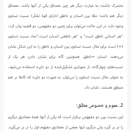
س
م
ع
ف
ق
م
(
مشترک باشند؛ به عبارت دیگر هر چیز مصداق یکی از آنها باشد، مصداق
ه
ع
ع
ش
ز
م
ر
ش
پ
ا
ا
ا
ق
ح
ف
ت
دیگر هم باشد؛ مثلا بین انسان و ناطق (دارای قوۀ تفکر) نسبت تساوی
گ
ع
ق
د
پ
ف
خ
(
ذ
ب
ت
ا
ش
م
ح
ع
وجود دارد. در این حالت می‌توان برای چنین دو مفهومی، دو قضیه بیان کرد:
ش
م
ع
س
2
م
ا
ا
خ
ت
خ
"هر انسانی ناطق است" و "هر ناطقی انسان است."نماد نسبت تساوی
آ
م
ف
ق
ح
پ
ص
پ
د
ن
و
(
آ
(=) است برای مثال نسبت تساوی بین انسان و ناطق را به این شکل نشان
ه
ع
م
ش
ت
ت
د
پ
ج
ا
2
ا
ت
می‌دهند: انسان =ناطق. همچنین گاه برای نشان دادن هر یک از
ی
گ
ش
ف
ا
(
ذ
ب
ش
م
نسبت‌های چهارگانه، از نموداری تشکیل‌شده از دو دایره استفاده می‌شود،
ح
م
ا
ا
م
ا
م
ب
ا
به عنوان مثال نسبت تساوی را می‌توان به صورت دو دایره که کاملا بر هم
ش
و
(
ف
م
ش
ف
ن
منبطق هستند، نشان داد.
م
پ
ع
و
ا
ت
ف
ه
ع
ا
(
ف
ت
ت
ق
ن
2. عموم و خصوص مطلق:
ح
ذ
غ
ش
م
ب
پ
ت
م
(
د
م
این نسبت بین دو مفهومی برقرار است که یکی از آنها همۀ مصادیق دیگری
ه
ا
ت
ف
ح
س
آ
و
ر
ش
ن
را در بر گیرد ولی دیگری تنها بعضی از مصادیق مفهوم اول را در بر می‌گیرد.
ع
ف
ع
م
د