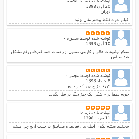
نوشته شده توسط
Asal -
20 آبان 1398
تهران
خیلی خوبه فقط بیشتر مثال بزنید
نوشته شده توسط
منصوره -
10 آبان 1398
سلام توضیحات عالی و کاربدی ممنون از زحمات شما قدردانم رفع مشکل
شد سپاس
نوشته شده توسط
مجتبی -
8 خرداد 1398
ش تبریز خ بهار ک بهداری
خوبه لطفا برای شکل یک چیز دیگر در نظر بگیرید
نوشته شده توسط
-
11 خرداد 1398
ببخشید میشه بگین رابطه بین تعریف و مصادیق در نسب اربع چی میشه