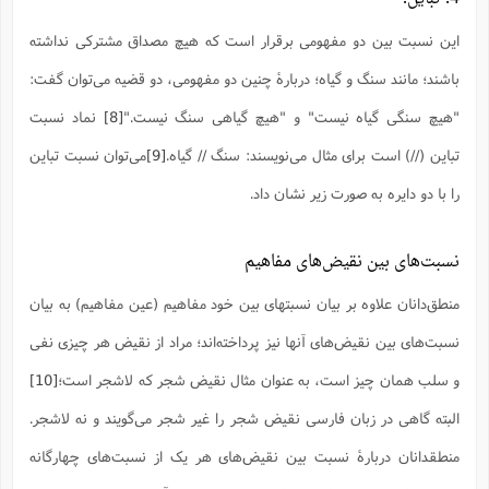
این نسبت بین دو مفهومی برقرار است که هیچ مصداق مشترکی نداشته
باشند؛ مانند سنگ و گیاه؛ دربارۀ چنین دو مفهومی، دو قضیه می‌توان گفت:
"هیچ سنگی گیاه نیست" و "هیچ گیاهی سنگ نیست."
[8]
نماد نسبت
تباین (//) است برای مثال می‌نویسند: سنگ // گیاه.
[9]
می‌توان نسبت تباین
را با دو دایره به صورت زیر نشان داد.
نسبت‌های بین نقیض‌های مفاهیم
منطق‌دانان علاوه بر بیان نسبتهای بین خود مفاهیم (عین مفاهیم) به بیان
نسبت‌های بین نقیض‌های آنها نیز پرداخته‌اند؛ مراد از نقیض هر چیزی نفی
و سلب همان چیز است، به عنوان مثال نقیض شجر که لاشجر است؛
[10]
البته گاهی در زبان فارسی نقیض شجر را غیر شجر می‌گویند و نه لاشجر.
منطقدانان دربارۀ نسبت بین نقیض‌های هر یک از نسبت‌های چهارگانه