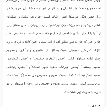
ا
ش
و
است چون هم شامل شاعران ورزشکار می‌شود و هم شاعران غیر ورزشکار
ف
(
ذ
ن
و از جهتی دیگر، ورزشکار اعم از شاعر است؛ چون هم شامل ورزشکاران
م
م
غ
م
م
شاعر می‌شود و هم ورزشکاران غیرشاعر؛ پس نمی‌توان به طور مطلق یکی
(
از آنها را اعم از دیگری یا اخص از دیگری دانست؛ بر خلاف دو مفهومی مثل
ش
ب
ه
(
فلز و آهن که فلز به طور مطلق اعم از آنه است و آهن کاملا داخل در دایرۀ
و
ن
ا
فلز است و هیچ عمومیتی نسبت به فلز ندارد. بنابراین دربارۀ این دو مفهوم
ف
ح
چهار قضیه می‌توان گفت: "بعضی کبوترها سفیدند" و "بعضی کبوترهای
م
(
م
سفید نیستند." "بعضی چیزهای سفید کبوتر هستند"و "بعضی چیزهای
ن
ش
(
سفید کبوتر نیستند." نماد نسبت عموم و خصوص من وجه (´) است؛ مثلا
د
س
ف
می‌نویسند: کبوتر´ سفید. نسبت عموم و خصوص من وجه را می‌توان با دو
ف
م
ش
دایره به صورت زیر نشان داد.
م
4. تباین: