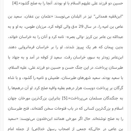
حسین دو فرزند على علیهم السلام با او بودند. آنجا را به صلح گشود».
[4]
ا
ش
و
ف
(
ذ
"ابن‌فقیه همدانی" نیز در البلدان می‌نویسد: «عثمان بن عفان، سعید بن
ن
م
م
غ
عاص بن امیه را، در سال 29 ه.ق والى کوفه کرد. مرزبان طوس، به او و به
م
م
(
عبدالله بن عامر بن کریز -والى بصره- نامه کرد و آنان را به خراسان خواند،
ش
ب
بدین پیمان که هر یک پیروز شدند، او را بر خراسان فرمانروایى دهند.
ه
(
و
ابن‌عامر زودتر به سوى خراسان رفت. سعید از کوفه در آمد و به جهاد با
ن
ا
ف
ح
طبرستان پرداخت. در این جنگ حسن و حسین دو فرزند على، علیه السلام،
م
(
با سعید بودند. سعید شهرهاى طبرستان، طمیش و نامیه را گشود، و با شاه
م
ن
گرگان بر پرداخت دویست هزار درهم بغلیه‌ وافیه صلح کرد. او آن درهم‌ها را
ش
(
د
به جنگندگان مسلمان مى‌پرداخت».
[5]
بنابراین بزرگ‌ترین مورخان جهان
س
ف
ف
م
اسلام و بزرگ‌ترین کسانی که در باب فتوحات سخن گفته‌اند، فتح طبرستان
ش
م
را به صلح نوشته‌اند. حال اگر مورخی همانند ابن‌خلدون می‌نویسد: «سعید
بن عاص در حالی‌که جمعی از اصحاب رسول خدا(ص) از جمله امام