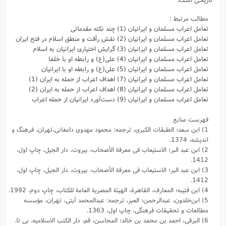
مطالب مرتبط :
تعامل اعراب مسلمان و ایرانیان (1) چند نکته مقدماتی
تعامل اعراب مسلمان و ایرانیان (2) نقش رأفت و منطق اسلام در فتح ایران
تعامل اعراب مسلمان و ایرانیان (3) گرایش اختیاری ایرانیان به اسلام
تعامل اعراب مسلمان و ایرانیان (4) علی(ع) و رابطه او با خلفا
تعامل اعراب مسلمان و ایرانیان (5) علی(ع) و رابطه‌ او با ایرانیان
تعامل اعراب مسلمان و ایرانیان (7) اهداف اعراب از حمله به ایران (1)
تعامل اعراب مسلمان و ایرانیان (8) اهداف اعراب از حمله به ایران (2)
تعامل اعراب مسلمان و ایرانیان (9) دست‌آورد ایرانیان از حمله اعراب
فهرست منابع
1) ابن سعد؛ الطبقات الکبری، ترجمه: محمود مهدوی دامغانی،تهران، فرهنگ و
اندیشه، 1374.
2) ابن عبد البر؛ الاستیعاب فى معرفة الأصحاب، بیروت، دار الجیل، چاپ اول،
1412.
3) ابن عبد البر؛ الاستیعاب فى معرفة الأصحاب، بیروت، دار الجیل، چاپ اول،
1412.
4) ابن قتیبه؛ المعارف، القاهرة، الهیئة المصریة العامة للکتاب، چاپ دوم، 1992.
5) ابن‌خلدون، عبدالرحمن؛ العبر، ترجمه: عبد‌المحمد آیتی، تهران، مؤسسه
مطالعات و تحقیقات فرهنگی، چاپ اول، 1363.
6) البرقی، احمد بن محمد بن خالد؛ المحاسن،‌ قم،‌ دار الکتب الاسلامیه، بی تا.