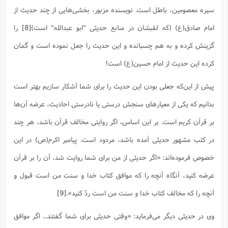
سیره معصومین، باطل است. نویسنده مزبور، بخشی‌هایی از چند حدیث از
امام صادق(ع) (که لقبشان در منابع حدیثی "ابو عبدالله" است)
[8]
را
گزینش کرده و به هم چسبانده و این حدیث را جعل نموده است و گمان
کرده این حدیث از امام حسین(ع) است!
پیش از این‌که جعلی بودن این حدیث را برای شما آشکار سازیم بهتر است
بدانیم که یکی از معیارهای سنجش درستی یا نادرستی احادیث، عرضه آن‌ها
بر قرآن کریم است. بر این اساس، اگر روایتی مخالف قرآن باشد، هر چند
در کتب مشهور حدیثی آمده باشد، مردود است. پیامبر اکرم(ص) در این
خصوص فرموده‌اند: «اگر حدیثى از من براى شما روایت شد، آن را بر قرآن
عرضه کنید، آنگاه آنچه را که موافق کتاب خدا و سنت من است قبول و
آنچه را که مخالف کتاب خدا و سنت من است ردّ کنید».‌
[9]
وی در حدیثی دیگر می‌فرماید: «وقتی حدیثی برای شما گفتند... اگر موافق