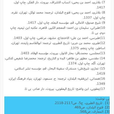
7) بلاذری، احمد بن یحیی؛ انساب الاشراف، بیروت، دار الفکر، چاپ اول،
1417.
8) بلاذری، احمد بن یحیی؛ فتوح البلدان، ترجمه: محمد توکل، تهران، نقره،
چاپ اول، 1337.
9) شیخ صدوق؛ الامالی، قم، مؤسسه البعثه، چاپ اول، 1417.
10)طبرانی، سلیمان بن احمد؛ المعجم الکبیر، قاهره، مکتبه ابن تیمیه، چاپ
دوم، بی تا.
11)طبرسی، احمد بن علی؛ الاحتجاج، مشهد، مرتضی، چاپ اول، 1403.
12)طبری، محمد بن جریر؛ تاریخ الطبری، ترجمه: ابوالقاسم پاینده، تهران،
اساطیر، چاپ پنجم، 1375.
13)مجلسی، محمدباقر؛ بحار الانوار، بیروت، مؤسسه الوفاء، 1403.
14) مقدسى، مطهر بن طاهر؛ البدء و التاریخ، ترجمه: محمد‌رضا شفیعى کدکنى،
تهران، آگه، چاپ اول، 1374.
15) نمازی، شیخ‌علی؛ مستدرک سفینة البحار، قم، مؤسسه نشر اسلامی،
1419.
16)همدانی، ابن‌فقیه؛ البلدان، ترجمه: ح. مسعود، تهران، بنیاد فرهنگ ایران،
1349.
17)یعقوبى، ابن واضح؛ تاریخ الیعقوبى، بیروت، دار صادر، بی تا.
پی نوشت:
[1]
. تاریخ الطبری، ج5، ص2117-2118.
[2]
. فتوح البلدان، ص469.
[3]
. المعارف، ص568.