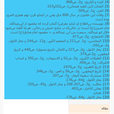
[4]
. البدء و التاریخ، ج2، ص868.
[5]
. البلدان (ابن فقیه همدانی)، ص152و153.
[6]
. العبر، ج1، ص569.
[7]
. وفات ابن خلدون در سال 808 ه.ق یعنی در ابتدای قرن نهم هجری قمری
بوده است.
[8]
. نویسنده بی‌اطلاع (و شاید مغرض) گمان کرده که مقصود از ابی‌عبدالله،
امام حسین(ع) است؛ در حالی‌که در منابع حدیثی و رجالی، هرجا گفته می‌شود
«قال ابو عبدالله، سمعت من ابی عبدالله و...» مقصود امام صادق(ع) است.
[9]
. الاحتجاج، ج2، ص477.
[10]
. المحاسن، ج1، ص221 و المعجم الکبیر، ج12، ص244 و بحار الانوار،
ج2، ص242.
[11]
. بحار الانوار، ج2، ص227 و الامالی (شیخ صدوق)، ص449 و تاریخ
الیعقوبى، ج‌2،ص374.
[12]
. الطبقات الکبری، ج5، ص52 و الاستیعاب، ج1، ص392 و انساب
الاشراف، ج1، ص404.
[13]
. تاریخ الطبری، ج5، ص1970.
[14]
. تاریخ الیعقوبی،‌ ج2، ص56 و العبر، ج1، ص546.
[15]
. مستدرک سفینة البحار، ج7، ص107.
[16]
. بحار الانوار، ج64، ص176.
[17]
. مناقب، ج3، ص207-208 و بحار الانوار، ج45، ص320.
[18]
. معانی الاخبار، ص403.
[19]
. همان.
[20]
. بحار الانوار، ج64، ص176.
مقاله