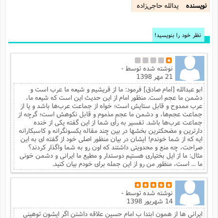
نویسنده
یدالله حاجی‌زاده
نظر خود را بنویسید!
نوشته شده توسط
-
21 مهر 1398
ابو عبدالله [امام صادق] فرمود: ما از قریشیم و شیعه ما عرب است و
دشمن ما عجم است. منظور امام از این حدیث این است که شیعه ما،
عرب ممدوح و قابل ستایش است؛ خواه از جماعت عرب‌ها باشد و یا از
جماعت عجم‌ها، و دشمن ما عجم مذموم و قابل نکوهش است؛ گرچه از
جماعت عرب‌ها باشد. تفسیر به رأی شما از این گفته یکی از خنده
دارترین و مضحکترین بخشها در بین چند مقاله یکسونگرانه و کاسبکارانه
ایه که از شما خوندم! ایشان در بیان منظور اصلی خود از گفته ای به این
صراحت، چه منع و محدویتی داشتند که اون رو به شما واگذار کردند؟
مثال: ما از ایل بختیاری هستیم دوستدار و مطیع ما ایرانی و دشمن خونی
ما ... است، منظور من رو از این جمله برای خودم بیان کنید.
نوشته شده توسط
-
14 شهریور 1398
ایرانی ها از همون ابتدا ب امام حسین علاقه داشتن اگر ایشون توهینی