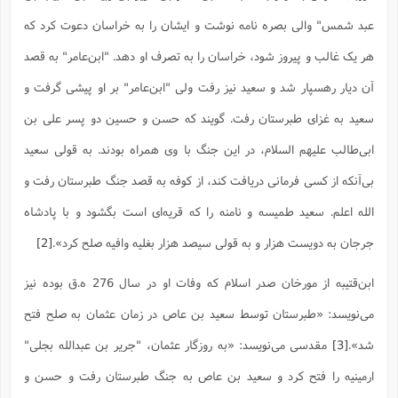
ت
ا
ا
ف
ح
ت
عبد شمس" والى بصره نامه نوشت و ایشان را به خراسان دعوت کرد که
ت
س
ن
ج
ذ
ق
ش
م
هر یک غالب و پیروز شود، خراسان را به تصرف او دهد. "ابن‌عامر" به قصد
و
م
م
س
م
ج
(
ا
آن دیار رهسپار شد و سعید نیز رفت ولى "ابن‌عامر" بر او پیشى گرفت و
و
ج
ش
ح
چ
م
سعید به غزاى طبرستان رفت. گویند که حسن و حسین دو پسر على بن
ع
س
ف
خ
(
ا
ف
ن
ابى‌طالب علیهم السلام، در این جنگ با وى همراه بودند. به قولى سعید
ن
ت
م
ذ
بى‌آنکه از کسى فرمانى دریافت کند، از کوفه به قصد جنگ طبرستان رفت و
م
ت
م
م
ک
الله اعلم. سعید طمیسه و نامنه را که قریه‌اى است بگشود و با پادشاه
ا
ش
(
ه
ش
پ
جرجان به دویست هزار و به قولى سیصد هزار بغلیه وافیه صلح کرد».
[2]
ع
ا
چ
و
ا
و
ع
ش
ابن‌قتیبه از مورخان صدر اسلام که وفات او در سال 276 ه.ق بوده نیز
پ
(
ف
ذ
ف
ن
می‌نویسد: «طبرستان توسط سعید بن عاص در زمان عثمان به صلح فتح
م
ز
ن
ت
ا
(
م
شد».
[3]
مقدسی می‌نویسد: «به روزگار عثمان، "جریر بن عبدالله بجلى"
ت
ح
م
ا
ارمینیه را فتح کرد و سعید بن عاص به جنگ طبرستان رفت و حسن و
ع
(
ع
ش