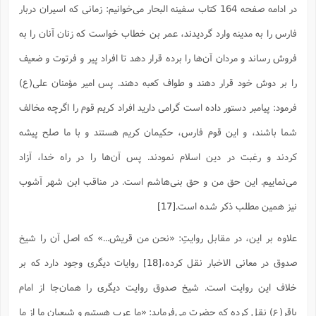
در ادامه صفحه 164 کتاب سفینه البحار می‌خوانیم: زمانی که اسیران دربار
فارس را به مدینه وارد گردیدند، عمر بن خطاب خواست که زنان آنان را به
فروش رساند و مردان آن‌ها را برده قرار دهد تا افراد پیر و فرتوت و ضعیف
را بر دوش خود قرار دهند و طواف کعبه دهند. پس امیر مؤمنان علی(ع)
فرمود: پیامبر دستور داده است گرامی دارید افراد کریم قوم را اگرچه مخالف
شما باشند، و این قوم فارس، حکیمان کریم هستند و با ما صلح پیشه
کردند و رغبت در دین اسلام نمودند. پس آن‌ها را در راه خدا، آزاد
می‌نماییم. این حق من و حق بنی‌هاشم است. در مناقب ابن شهر آشوب
نیز همین مطلب ذکر شده است.
[17]
علاوه بر این، در مقابل روایتِ: «نحن من قریش...» که اصل آن را شیخ
صدوق در معانی الاخبار نقل کرده،
[18]
روایات دیگری وجود دارد که بر
خلاف این روایت است. شیخ صدوق روایت دیگری را همان‌جا از امام
باقر(ع) نقل کرده که حضرت می‌فرماید: «ما عرب هستیم و شیعیان ما از ما