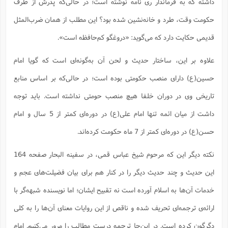
داشته که به فرماندار ری نامه نوشته است؛ ‌در حالی‌که پدرش از طرف
حکومت وقت، طرد و خانه‌نشین شده بود؟ این مطلب از همان ضرب‌المثل
قدیمی حکایت دارد که می‌گوید: ‌«دروغگو کم‌حافظه است».
علاوه بر این، ساختار حدیث و لحن آن به‌گونه‌ای است که گویا امام
حسین(ع) دارای منصب حکومتی بوده است؛ در حالی‌که بر اساس منابع
تاریخی وی در دوران خلفا هیچ منصب حومتی نداشته است. باید توجه
داشت از میان ائمه تنها امام علی(ع) در دوره‌ای کمتر از 5 سال و امام
حسن(ع) در دوره‌ای کمتر از 7 ماه حکومت کرده‌اند.
نکته دیگر این که مرحوم شیخ عباس قمی، در سفینه البحار صفحه 164
این حدیث و چند حدیث دیگر را در کنار هم برای بیان فضیلت‌های عجم و
خدمات آن‌ها به اسلام آورده است نه تقبیح ایشان؛ اما نویسنده شبهه‌گر با
ارائه‌ی ترجمه‌ای تحریف شده و ناقص از این روایات معنای آن‌ها را به کلی
دگرگون کرده است. در این‌جا ترجمه درست مطالب را مرور می‌کنیم. امام