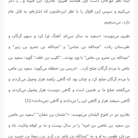
ابتدا نظر مورخان دست اول همانند طبری، بلاذری، ابن قتیبه و... را ذکر
س
م
ع
ف
ق
م
(
ه
ع
ع
ش
ز
م
ر
ش
می‌کنیم و سپس این اقوال را با نظر ابن‌خلدون که اشاره‌ای به قتل عام
پ
ا
ا
ا
ق
ح
ف
ت
گ
ع
ق
د
پ
ف
دارد، می‌سنجیم.
خ
(
ذ
ب
ت
ا
ش
م
ح
ع
ش
م
ع
س
2
م
ا
طبری می‌نویسد: «سعید به سال سى‌ام، آهنگ غزا کرد و سوى گرگان و
ا
خ
ت
خ
آ
م
ف
ق
ح
پ
ص
پ
د
ن
و
(
طبرستان رفت. "عبدالله بن عباس" و "عبدالله بن عمرو بن زبیر" و
آ
ه
ع
م
ش
ت
ت
د
پ
ج
ا
2
"عبدالله بن عمرو بن عاص" با وى بودند... "کلیب بن خلف" گوید: سعید بن
ا
ت
ی
گ
ش
ف
ا
(
ذ
عاص با مردم گرگان صلح کرد... . ادریس بن حنظله مى‌گوید: سعید بن عاص
ب
ش
م
ح
م
ا
ا
م
ا
م
با مردم گرگان صلح کرد و چنان بود که گاهى یکصد هزار وصول مى‌کردند و
ب
ا
ش
و
(
ف
م
ش
ف
ن
مى‌گفتند صلح ما بر همین است و گاهى دویست هزار وصول مى‌کردند و
م
پ
ع
و
ا
ت
ف
ه
ع
ا
(
ف
گاهى سیصد هزار و گاهى این را مى‌دادند و گاهى نمى‌دادند».
[1]
ت
ت
ق
ن
ح
ذ
غ
ش
م
بلاذری نیز در فتوح البلدان می‌نویسد: «"عثمان بن عفان" "سعید بن عاصى
ب
پ
ت
م
(
د
م
ه
ا
ت
بن سعید بن عاصى بن امیه" را در سال بیست و نه بر کوفه ولایت داد و
ف
ح
س
آ
و
ر
ش
ن
ع
ف
مرزبان طوس به او و به "عبدالله بن عامر بن کریز بن ربیعة بن حبیب بن
ع
م
د