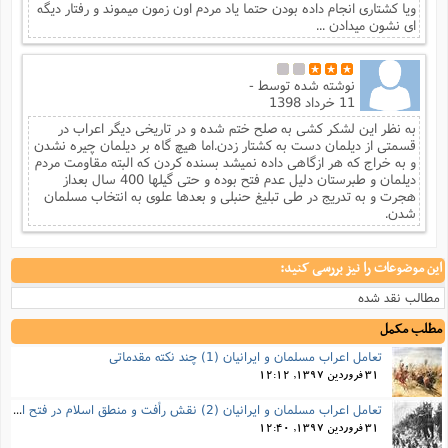
ویا کشتاری انجام داده بودن حتما یاد مردم اون زمون میموند و رفتار دیگه
ای نشون میدادن ...
نوشته شده توسط
-
11 خرداد 1398
به نظر این لشکر کشی به صلح ختم شده و در تاریخی دیگر اعراب در
قسمتی از دیلمان دست به کشتار زدن.اما هیچ گاه بر دیلمان چیره نشدن
و به خراج که هر ازگاهی داده نمیشد بسنده کردن که البته مقاومت مردم
دیلمان و طبرستان دلیل عدم فتح بوده و حتی گیلها 400 سال بعداز
هجرت و به تدریج در طی تبلیغ حنبلی و بعدها علوی به انتخاب مسلمان
شدن.
این موضوعات را نیز بررسی کنید:
مطالب نقد شده
مطلب مکمل
تعامل اعراب مسلمان و ایرانیان (1) چند نکته مقدماتی
31 فروردین 1397, 12:12
تعامل اعراب مسلمان و ایرانیان (2) نقش رأفت و منطق اسلام در فتح ایران
31 فروردین 1397, 12:40