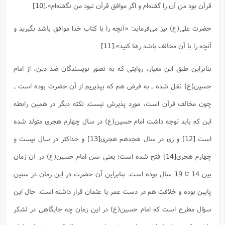
قرآن بود من آن را گفته‌ام و اگر موافق قرآن نبود من نگفته‌ام‌».
[10]
حضرت علی(ع) نیز می‌فرماید: «آنچه را با کتاب خدا موافق باشد بگیرید و
آنچه را با آن مخالف باشد رها کنید».
[11]
بنابراین طبق این معیار، روایتی که به تصور نویسندگان ضد دین، از امام
حسین(ع) نقل شده ـ به فرض هم که بپذیریم از آن حضرت بوده است ـ
چون مخالف قرآن است، مورد پذیرش نیست. نکته دیگر در همین رابطه
این که باید توجه داشت امام حسین(ع) در سال چهارم هجری متولد شده
است
[12]
و ری در سال هجدهم هجری
[13]
و حداکثر در سال بیست و
چهارم هجری
[14]
فتح شده است؛ یعنی سن امام حسین(ع) در آن زمان
بین 14 تا 19 سال بوده است. بنابراین آن حضرت در این زمان در سنین
پایین بوده و خلافت هم در دست عمر یا عثمان قرار داشته است. حال این
سؤال مطرح است که امام حسین(ع) در این زمان چه جایگاهی در لشکر