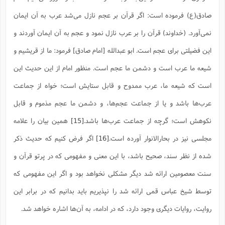
صادق(ع) فرموده است: اگر قرآن بر عجم نازل می‌شد عرب به آن ایمان
نمی‌آورد. (خداوند) قرآن را بر عرب نازل نمود و عجم به آن ایمان آوردند و
این فضیلتی برای عجم است. ابو عبدالله [امام صادق] فرمود: ما از قریشیم و
شیعه ما عرب است و دشمن ما عجم است. منظور امام از این حدیث این
است که شیعه ما، عرب ممدوح و قابل ستایش است؛ خواه از جماعت
عرب‌ها باشد و یا از جماعت عجم‌ها، و دشمن ما عجم مذموم و قابل
نکوهش است؛ گرچه از جماعت عرب‌ها باشد.
[15]
همین بیان را علامه
مجلسی نیز در بحارالانوار آورده است.
[16]
اگر فرض کنیم که حدیث ذکر
شده از نظر سند، صحیح باشد، با این معنی و مفهومی که در پرتو قرآن و
سنت معصومین ارائه شد دیگر مشکلی نخواهد بود و اگر این مفهومی که
توسط شیخ عباس قمی ارائه شد را نپذیریم باید بدانیم که در برابر این
روایت، روایات دیگری وجود دارد، که در ادامه، به آن‌ها اشاره خواهد شد.