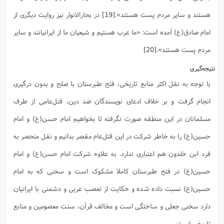
هستند و سایر مردم پست هستند».
[19]
در بحارالانوار نیز روایت دیگری از
امام صادق(ع) آمده است: «ما عرب هستیم و شیعیان ما از ایرانیانند و سایر
مردم پست هستند».
[20]
نتیجه‌گیری
با توجه به نقل اکثر منابع تاریخی، فتح طبرستان با صلح و بدون درگیری
انجام گرفت و بر خلاف ادعای نویسندگان ضد دین، قتل‌عامی از طرف
مسلمانان در این منطقه صورت نگرفته تا بخواهیم امام حسن(ع) و امام
حسین(ع) را به خاطر شرکت در این قتل‌عام مقصر بدانیم و نقل منحصر به
فرد ابن خلدون هم اعتباری ندارد. به علاوه شرکت امام حسن(ع) و امام
حسین(ع) در فتح طبرستان کاملا مشکوک است و سخنی که به امام
حسین(ع) نسبت داده شده و حکایت از تعصب عربی و دشمنی با ایرانیان
دارد سخنی جعلی و ساختگی است و مخالف قرآن، سنت معصومین و منابع
تاریخی است.