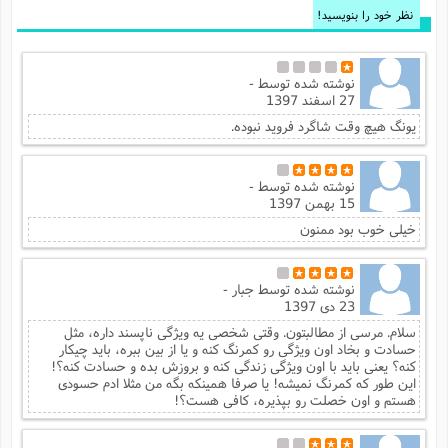
نظر خود را بنویسید!
نوشته شده توسط
-
27 اسفند 1397
یونگ هیچ وقت شاگرد فروید نبوده.
نوشته شده توسط
-
15 بهمن 1397
خیلی خوب بود ممنون
نوشته شده توسط
جبار -
23 دی 1397
سلام. مرسی از مطالبتون. وقتی شخصی یه ویژگی ناپسند داره، مثل
حسادت و بخاد اون ویژگی رو کمرنگ کنه و یا از بین ببره، باید چیکار
کنه؟ یعنی باید با اون ویژگی زندگی کنه و بروزش بده و حسادت کنه؟!
این طور که کمرنگ نمیشه! یا صرفا همینکه بگه من مثلا ادم حسودی
هستم و اون خصلت رو بپذیره، کافی هست؟!