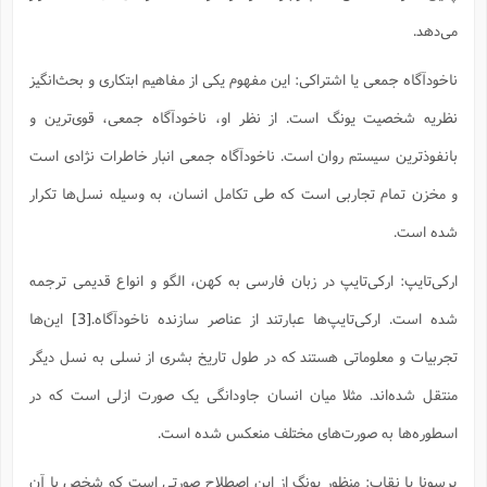
ت
ا
ا
ف
ح
ت
می‌دهد.
ت
س
ن
ج
ذ
ق
ش
م
و
م
ناخودآگاه جمعی یا اشتراکی: این مفهوم یکی از مفاهیم ابتکاری و بحث‌انگیز
م
س
م
ج
(
ا
و
نظریه شخصیت یونگ است. از نظر او، ناخودآگاه جمعی، قوی‌ترین و
ج
ش
ح
چ
م
ع
س
بانفوذترین سیستم روان است. ناخودآگاه جمعی انبار خاطرات نژادی است
ف
خ
(
ا
ف
ن
و مخزن تمام تجاربی است که طی تکامل انسان، به وسیله نسل‌ها تکرار
ن
ت
م
ذ
م
ت
شده است.
م
م
ک
ا
ش
(
ارکی‌تایپ: ارکی‌تایپ در زبان فارسی به کهن، الگو و انواع قدیمی ترجمه
ه
ش
پ
ع
ا
چ
و
شده است. ارکی‌تایپ‌ها عبارتند از عناصر سازنده ناخودآگاه.
[3]
این‌ها
ا
و
ع
ش
پ
(
تجربیات و معلوماتی هستند که در طول تاریخ بشری از نسلی به نسل دیگر
ف
ذ
ف
ن
م
ز
منتقل شده‌اند. مثلا میان انسان جاودانگی یک صورت ازلی است که در
ن
ت
ا
(
م
ت
اسطوره‌ها به صورت‌های مختلف منعکس شده است.
ح
م
ا
ع
(
پرسونا یا نقاب: منظور یونگ از این اصطلاح صورتی است که شخص با آن
ع
ش