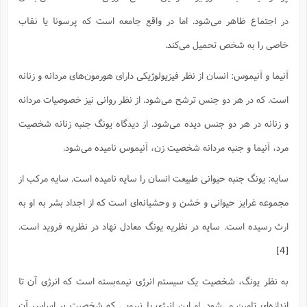
ا
ش
و
در اجتماع ظاهر می‌شود. اما در واقع جامعه است که پرسونا یا نقاب
ف
(
ذ
ن
خاصی را به شخص تحمیل می‌کند.
م
م
غ
م
م
(
آنیما و آنیموس: انسان از نظر فیزیولوژیکی دارای هورمون‌های مردانه و زنانه
ش
است. که در هر دو جنس ترشح می‌شود. از نظر روانی نیز خصوصیات مردانه
ب
ه
(
و زنانه در هر دو جنس دیده می‌شود. از دیدگاه یونگ جنبه زنانه شخصیت
و
ن
ا
مرد، آنیما و جنبه مردانه شخصیت زن، آنیموس نامیده می‌شود.
ف
ح
م
(
سایه: یونگ جنبه حیوانی طبیعت انسان را سایه نامیده است. سایه مرکب از
م
ن
مجموعه غرایز حیوانی و خشن و وحشیانه‌ای است که از اجداد بشر به او به
ش
(
د
ارث رسیده است. سایه در نظریه یونگ معادل نهاد در نظریه فروید است.
س
ف
ف
[4]
م
ش
م
به نظر یونگ، شخصیت یک سیستم انرژی نیمه‌بسته است که انرژی آن تا
اندازه‌ای تامین می‌شود. او این انرژی یا نیرویی که شخصیت بر اساس آن