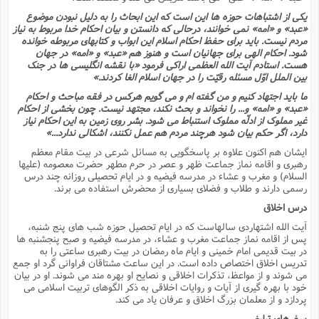
یکى از اشتباهات حوزه ها این است که این ابحاث را به دلیل نبودن موضوع
«عبد» و «امه» نمى خوانند، درحالى که دانستن و بیان احکام خدا مربوط به نیاز
مردم نیست. باید براى حفظ احکام اسلام این ابواب و کتابهاى مربوطه خوانده
شود. احکام الهى براى جهانیان است و هنوز هم «عبد» و «امه» در جهان
هست. استادم آیت الله العظمى اراکى فرمود «با نقشه انگلیسى ها در جنگ
بین الملل اوّل مسئله رقیّت را در جهان اسلام الغا کردند.»
ما باید اجتهاد کنیم و من گفته ام و مى گویم هرکس در فقه مباحث و احکام
«عبد» و «امه» و... را نخواند و بحث نکند، مجتهد نیست. چون بخشى از احکام
غیر مملوک از ادلّه مملوک استنباط مى شود. بشر روى زمین به این احکام نیاز
دارد، اگر حکم بیان شود هرچند مردم هم عمل نکنند، اشکالى ندارد...»
ایشان هم اکنون علاوه بر پاسخگویى به مسائل شرعى در بیت مقام معظم
رهبرى و اقامه نماز جماعت ظهر و عصر در حرم مطهر حضرت معصومه (علیها
السلام) و مغرب و عشاء در مدرسه فیضیه و در ایام تحصیلى روزانه چند درس
رسمى دارند و طلاب و فضلاى بسیارى از محضرش استفاده مى برند.
درس اخلاق
آیت الله اشتهاردى سالهاست که در ایام تحصیل حوزه شب هاى پنج شنبه،
پس از اقامه نماز جماعت مغرب و عشاء، در مدرسه فیضیه و صبح پنجشنبه ها
در بیت قدیمى امام خمینى و ایام ماه رمضان در بیت رهبرى ساعتى را به
تدریس اخلاق اختصاص داده است. در این ساعت مشتاقان فراوانى گرد او جمع
مى شوند و از مواعظ، تذکرات اخلاقى و نصایح او بهره مند مى شوند. او در بیان
خود با بهره گیرى از آیات و روایات اخلاقى به ذکر الگوهاى تربیت اسلامى مى
پردازد و از معلمان بزرگ اخلاق و عرفان یاد مى کند.
سفرهاى تبلیغى