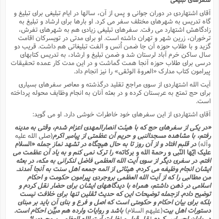
آقاى اشتهاردى در دوران جوانى و پس از آن، سالها در ایام تبلیغى براى تبلیغ و
گاه تدریس به شهرهاى مختلف سفر مى کرد. او بارها براى ارشاد و تبلیغ به
زادگاهش اشتهارد مى رفت. سفرهاى تبلیغى زیادى هم به شهرهاى تفرش،
ترخوران، زرین شهر و تهران داشته است. او براى مدتى در تویسرکان اقامت
گزید و با طلاب حوزه آن جا ضمن اُنس و الفت تبلیغاتى هم داشت. قریب دو
سال ساکن خرم آباد لرستان شد و ضمن تبلیغ و ارشاد، به تدریس کتابهاى
درسى براى طلاب حوزه آنجا همت گماشت و در این مدت کار عمده تحقیقات
پیرامون کتاب مدارک «العروة الوثقى» را نیز انجام داد.
آیت الله اشتهاردى از سوى مراجع تقلید درگذشته و معاصر سفرهاى بسیارى
براى حج تمتع به عربستان کرده و در بعثه آنان به انجام وظایف محوله پرداخته
است.
آقاى اشتهاردى از این سفرهاى خود خاطرات خوشى دارد. او مى گوید:
«در یکى از سفرهاى حج که با هیئت انصارالمهدى اعزام شدم، وقتى به مدینه
رفتم، با مشاهده مسجدالنبى و حریم آن عظمتى از پیامبر اکرم
(صلى الله علیه
وآله)
در قلبم افتاد و از آن روز تا به حال هیچگاه در تشهد نماز جمله
«السلام
علیک ایّها النّبى و رحمة الله و برکاته»
را ترک نمى کنم و به یاد آن عظمت مى
افتم. در سفرى دیگر از سوى آیت الله العظمى فاضل لنکرانى به مکه، در بعثه
ایشان انجام وظیفه مى کردم. هیئاتى از ائمه جمعه اهل سنت به آنجا آمدند.
من مطالبى را که از آیت الله العظمى بروجردى پیرامون حکومت و احکام
اسلامى در ذهن داشتم، همراه با دیدگاههاى ایشان براى حضار نقل کردم و
توضیح دادم. ازجمله توضیحات این که حدیث ثقلین تنها براى خلافت نیست
بلکه براى بیان احکام و حکومتى است که اصل و فرع و بناى آن باید بر مبناى
دستورات اهل بیت
(علیهم السلام)
باشد و روایات وارده هم مبیِّن احکام است.
در پایان احساس کردم نقل قول و نظرات آیت الله العظمى بروجردى اثر