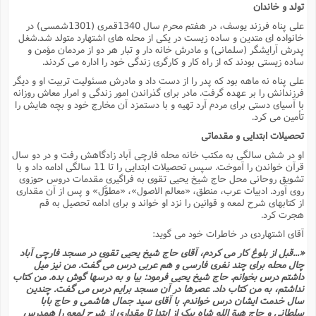
ب
ح
ع
تولد و خاندان
م
ب
آ
ک
ش
د
(
ر
ذ
ر
ع
د
پ
م
م
على پناه فرزند یوسف، در هفتم محرم سال 1340قمرى (1301شمسى) در
ج
ف
م
خ
ش
م
ج
پ
ح
ح
خانواده اى متدین و ساده زیست در یکى از محله هاى اشتهارد متولد شد.شغل
ا
ا
غ
و
ن
ه
ن
م
ا
پدرش آرایشگر (سلمانى) و مادرش خانه دار و تبار هر دو از مردمان مؤمن و
ش
م
و
ساده زیستى بودند که از راه کار و کارگرى زندگى خود را اداره مى کردند.
ف
پ
ا
ف
س
ت
ر
ف
ا
ا
ف
ا
ز
پ
ع
و
ت
على پناه نه ماهه بود که پدر را از دست داد و مادرش مسئولیت تربیت او و دیگر
ا
ب
ر
ع
ن
ر
فرزندانش را بر عهده گرفت. مادر براى گذراندن امور زندگى و امرار معاش روزانه
ح
ش
ا
ا
و
ا
ف
پ
(
با آسیاى دستى براى مردم آرد تهیه و با دستمزد آن مخارج خود و بچه هایش را
ا
ب
ن
م
ش
ب
ف
ع
خ
تأمین مى کرد.
ه
ا
ذ
ا
ت
م
ش
ر
ر
و
(
پ
ح
ش
م
تحصیلات ابتدایى و مقدماتى
ت
ف
ت
م
ه
ا
ا
م
او در شش سالگى به مکتب خانه محله فارچى آباد زادگاهش رفت و در دو سال
ت
ع
م
ر
پ
ب
ب
پ
ف
قرآن خواندن را آموخت. سپس تحصیلات ابتدایى را تا 11 سالگى ادامه داد و با
م
ا
(
ش
گ
تشویق روحانى محل حاج شیخ یحیى تقوى به فراگیرى مقدمات دروس حوزوى
ع
ع
ش
م
ف
روى آورد. ادبیات عرب، منطق، «معالم الاصول»، «مطوَّل» و پس از آن مقدارى
ب
ا
ا
پ
ا
م
ا
خ
از کتابهاى شرح لمعه و قوانین را نزد او خواند و براى ادامه تحصیل به قم
س
د
ش
ف
ف
ح
ع
هجرت کرد.
ش
ذ
ف
2
ا
م
(
آقاى اشتهاردى در خاطرات خود مى گوید:
پ
م
ن
آ
ح
م
ف
م
ق
ه
ا
س
خ
«...قبل از بلوغ کار مى کردم، آقاى حاج شیخ یحیى تقوى در مسجد فارچى آباد
ا
د
ن
و
پ
ص
م
چال محله براى چند نفرى فارسى و هم عربى درس مى گفت. من نیز میل
پ
ز
(
ت
ت
داشتم درس بخوانم. حاج شیخ یحیى فرمود: بیا و به درسها گوش بده. من کتاب
گ
ع
ج
ش
ت
نداشتم، به من کتاب داد. عصرها در آن مسجد برایم درس مى گفت. چندین
آ
ع
ب
ا
ش
م
2
ا
سال خدمت ایشان درس خواندم. با آقاى سید جمال هاشمى و حاج بابا
ت
د
ا
(
ش
ف
سلطانى و حاج هبة الله شاه بیک از ابتدا تا مقدارى از شرح لمعه را همدرس