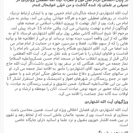
عمیقى بر علماى یاد شده گذاشت و من خیلى خوشحال شدم.
آیت الله اشتهاردى ازجمله شاگردان امام خمینى بود و با ایشان ارتباط نزدیک
داشت. در روزهاى تعطیلى حوزه و هرگاه حوادثى پیش مى آمد، بیشتر به منزل
امام مى رفت. وى از آغاز نهضت تا پیروزى انقلاب اسلامى در صحنه هاى
گوناگون از امام و نهضت پشتیبانى مى کرد. وقتى حادثه 15 خرداد پیش آمد،
مرحوم آقا شیخ اسدالله کاشى مبلغى پول براى آقاى اشتهاردى فرستاد تا او به
طلابى که از این واقعه آسیب دیده بودند برساند. او برخى از اطلاعیه ها و بیانیه
هایى را که از سوى طلاب، فضلا و مدرسین حوزه در حمایت از امام صادر مى
شد امضا مى کرد. آقاى اشتهاردى هنگام پاسخ به مسائل شرعى نام امام را با
قداست و فتاواى ایشان را با صراحت و بلند نقل مى کرد. آیت الله العظمى
اراکى قبل از پیروزى انقلاب سالها در مسجد امام حسن عسکرى(علیه السلام)
نماز جمعه مى خواند. هنگامى که در سفر بود یا عذرى داشت،اگر آیت الله حاج
شیخ مرتضى حائرىنبود آقاى اشتهاردى را مأمور به اقامه نماز جمعه مى کرد. او
در سالهاى جنگ تحمیلى و دفاع مقدس به مناطق جنگى اعزام شد و با حضور
خود در جمع رزمندگان در شهرهاى اهواز و اندیمشک و محل استقرار لشکر 17
على بن ابى طالب(علیه السلام)، ضمن تشویق و ترغیب رزمندگان به عبادت، با
بیان اینکه حضور در جبهه نوعى عبادت است، آنان را موعظه و ارشاد و در
اوقات سه گانه نماز جماعت را اقامه مى کرد.
ویژگیهاى آیت الله اشتهاردى
آیت الله اشتهاردى داراى فضایل اخلاقى ویژه اى است. همین محاسن باعث
ممتازى او شده است. وى از معدود عالمان عاملى است که از لحاظ زهد و تقوى
در بین همه اقشار حوزوى مقبول و نزد علما و اساتید داراى جایگاه خاصى
است.
الف: زهد و وارستگى