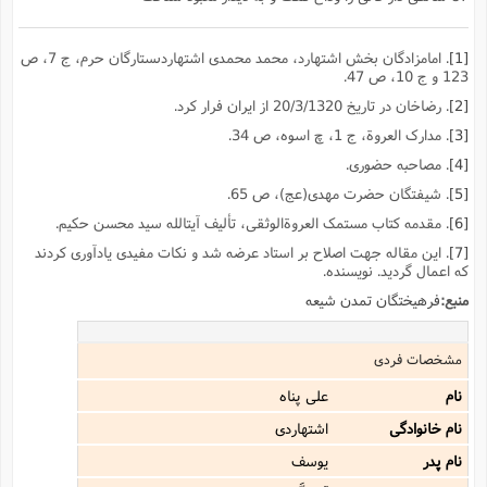
[1]
. امامزادگان بخش اشتهارد، محمد محمدى اشتهاردىستارگان حرم، ج 7، ص
123 و ج 10، ص 47.
[2]
. رضاخان در تاریخ 20/3/1320 از ایران فرار کرد.
[3]
. مدارک العروة، ج 1، چ اسوه، ص 34.
[4]
. مصاحبه حضورى.
[5]
. شیفتگان حضرت مهدى(عج)، ص 65.
[6]
. مقدمه کتاب مستمک العروةالوثقى، تألیف آیتالله سید محسن حکیم.
[7]
. این مقاله جهت اصلاح بر استاد عرضه شد و نکات مفیدى یادآورى کردند
که اعمال گردید. نویسنده.
منبع:
فرهیختگان تمدن شیعه
مشخصات فردی
نام
على پناه
نام خانوادگی
اشتهاردى
نام پدر
یوسف