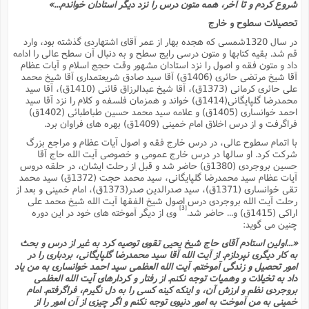
م
ا
شروع کردم و تا آخر، همه متون درس را نزد دیگر استادان خواندم...»
ش
م
ا
ع
پ
تحصیلات سطوح و خارج
ه
ش
(
و
در سال 1320شمسى که هجده بهار از عمر آقاى اشتهاردى گذشته بود، وارد
ع
چ
ش
قم شد. بقیه کتابها و متون درسى رایج سطح و به دنبال آن سطح عالى را ادامه
ز
ا
و
داد و متون فقه و اصول را نزد استادان مشهور وقت حجج اسلام و آیات عظام
ف
(
پ
آقا شیخ مرتضى حائرى (1406ق) آقا سید صادق شریعتمدارى آقا شیخ محمد
ن
ذ
على حائرى کرمانى (1373ق)، آقا شیخ عبدالرزاق قائنى (1410ق)، آقا سید
ف
ت
ا
محمدرضا گلپایگانى(1414ق) خواند و همزمان فلسفه و کلام را نزد آقا سید
م
ن
ت
احمد خوانسارى (1405ق) و علامه سید محمد حسین طباطبائى (1402ق)
(
ا
م
فراگرفت و از درس اخلاق امام خمینى (1409ق) بهره هاى فراوان برد.
ح
م
و
با اتمام سطوح عالى، در درس خارج فقه و اصول آیات عظام و مراجع بزرگ
ع
(
شرکت کرد. او سالها در درس خارج عمومى و خصوصى آیت الله حاج آقا
ع
ش
حسین بروجردى (1380ق) حاضر شد و قبل از رحلت ایشان، در حلقه دروس
ا
ش
آیات عظام سید محمدرضا گلپایگانى، سید محمد حجت (1372ق) سید محمد
غ
ف
تقى خوانسارى (1371ق)، سید صدرالدین صدر(1373ق)، امام خمینى و بعد از
(
ذ
رحلت آیت الله بروجردى درس اصول شیخ الفقها آیت الله شیخ محمد على
ن
[3]
اراکى (1415ق) و... حاضر شد.
وى از دیگر آموخته هاى خود در این دوره
م
م
ب
چنین مى گوید:
م
م
(
«...اولین استادم آقاى حاج شیخ یحیى تقوى توصیه کرد به غیر از درس و بحث
به کار دیگرى نپردازم. از آیت الله آقا سید محمدرضا گلپایگانى، بردبارى را در
ش
ا
امور تحصیل و زندگى آموختم. آیت الله العظمى سید احمد خوانسارى به من یاد
ه
ح
داد به تخیلات و وهمیات توجه نکنم. از رفتار و کردارهاى آیت الله العظمى
و
(
بروجردى نظم و ارزش آن، و اینکه کینه کسى را به دل نگیرم، فراگرفتم. امام
ن
خمینى به من آموخت به امور دنیوى توجه نکنم و اگر چیزى از آن امور را از