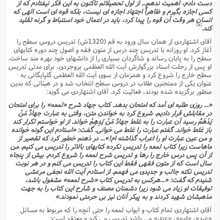
ن
دست دادم، اهمیت ندهم... از اول تحصیلاتم تاکنون به این فکر نیفتادم که از
ف
کسى اجازه بگیرم و ظاهراً اجتهاد اجازه اى نیست، بلکه قوه اى است الهى که
(
م
انسان هر وقت آن قوه را پیدا کرد، باید در اعمال خود استنباط و گرنه تقلید
م
[4]
کند.
س
آقاى اشتهاردى از همان سال ورود به قم (1320ش) تدریس دروس سطح را
ف
ش
آغاز کرد. او روزانه با تدریس چند درس از متون فقه و اصول چند دوره کتابهاى
ش
د
سطح را به پایان رساند و شاگردان بسیارى را از دانشهاى خود بهره مند ساخت.
ف
او پس از رحلت استاد بزرگوارش آیت الله العظمى بروجردى، براى مدتى تدریس
م
سطح خارج را شروع کرد و همزمان از سوى آیت الله العظمى گلپایگانى به
عنوان یکى از ممتحنین طلاب در دروس سطح انتخاب شد و در هیئاتى که بدین
م
منظور برگزیده شده بودند، فعالیت کرد. آقاى اشتهاردى مى گوید:
«... روزى طلبه اى آمد که امتحان بدهد. کتاب جهاد شرح «لمعه» را براى امتحان
در مقابلش قرار دادیم. شروع کرد به خواندن متن، وقتى به عبارت جهادٌ مَنْ
یَدْهَمُ رسید آن عبارت را به غلط جهادُ مَنْ یَدِهِمْ خواند. از او خواستم تکرار کند
باز غلط خواند. گفتم عبارت را غلط مى خوانى. گفت: «استادم این گونه خوانده
و من عین عبارت او را اعراب گذاشته ام!»... در ذهنم خطور کرد که تقصیر از
ماهاست زیرا کتاب لمعه را تدریس نکرده کتابهاى بالاتر را تدریس مى کنیم. من
از آن پس درس خارج را رها و تدریس شرح لمعه را شروع کردم. بیش از پنجاه
سال است که از متون فقهى فقط این کتاب را تدریس مى کنم و در هر نوبت
تدریس نکته جالب و جدیدى مى فهمم. از استادم آیت الله نجفى مرعشى
شنیدم که گفت: «...هرکس به تدریس کتاب «شرح لمعه» مشغول باشد،
توفیقات او زیاد مى شود زیرا دشمنان مصنف و شارح این کتاب را به جهت
مذهبشان شهید کردند و به پیکر آنان نیز بى حرمتى نمودند.»
آقاى اشتهاردى تمام کتاب و ابواب لمعه را حتى آنچه را که مربوط به مسائل
«عبد»، «امه»، «عتق» مى باشد تدریس مى کند و معتقد است: