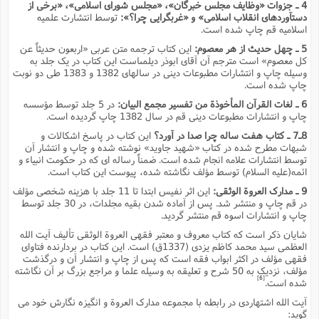
4 ـ جزوات «وظایف مجلس خبرگان»، «مجلس شوراى اسلامى»، «برخى از
دستآوردهاى انقلاب اسلامى» و «غربگرایى چرا؟»:
توسط انتشارت علمیه
اسلامیه قم چاپ شده است.
5 ـ چهل حدیث از هر معصوم:
این کتاب ترجمه متن عربى «اربعون حدیثاً عن
کل معصوم» است مترجم آن آقاى ابوذر دیلمىاست این کتاب در یک جلد به
وسیله چاپ و انتشارات مطبوعات دینى در سالهاى 1382 و 1383 طى دو نوبت
چاپ شده است.
6 ـ لغات القرآن المأخوذة من تفسیر مجمع البیان:
در 5 جلد توسط مؤسسه
چاپ و انتشارات مطبوعات دینى قم در سال 1382 چاپ گردیده است.
8ـ7 ـ کتاب هفت ساله چرا صدا در آورد؟
این کتاب در پاسخ اشکالات و
شبهات مطرح شده در کتاب «شهید جاوید» نوشته شده و چاپ و انتشار آن
توسط انتشارات علامه انجام شده است. ضمناً رساله اى که در حکومت انبیاء و
ائمه(علیه السلام) توسط مؤلف نگاشته شده، پیوست این کتاب است.
9 ـ مدارک العروة الوثقى:
این اثر نفیس ابتدا تا 11 جلد با هزینه شخصى مؤلف
در قم چاپ و منتشر شد. پس از آماده شدن بقیه مجلدات، در 30 جلد توسط
چاپ و انتشارات اسوه قم منتشر گردید.
شایان ذکر است که کتاب معروف و معتبر فقهى العروة الوثقى تألیف آیت الله
العظمى سید محمد کاظم یزدى (1337ق) است. این کتاب در بردارنده فتاواى
فقهى مؤلف در اکثر ابواب فقه است که پس از چاپ و انتشار آن و درگذشت
مؤلف، نزدیک به 50 شرح و تعلیقه به وسیله علما و مراجع بزرگ بر آن نگاشته
[6]
شده است.
آیت الله اشتهاردى در رابطه با مجموعه مدارک العروة و انگیزه نگارش خود مى
گوید: