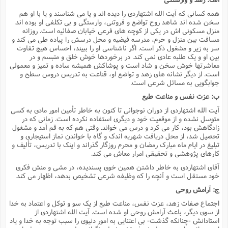
همه کسانى که آیت الله اشتهاردى را دیده اند و یا مى شناسند و یا با او هم
سخن شده اند شاهد روح تواضع و فروتنى، وارستگى و بى تکلفى او بوده اند.
منزل مسکونى اش در یکى از کوچه هاى فرعى خیابان صفائیه است. روزانه
مسافت بین منزل و حرم، مدرسه فیضیه و محل درسش را پیاده طى مى کند و
سر به زیر و مشغول ذکر است. اگر ناشناسى او را ببیند، احساس هیچ تفاوت
بین او و یک طلبه عادى نمى کند. در برخوردها خوش خلق و متبسم و در
معاشرتها خوش سخن و شاد است و پوشاکش همیشه ساده و تمیز و معمولى
است. از دیگر نشانه هاى زهد و تواضع او، قناعت به تدریس دروس سطح و
جوابگویى به مسائل شرعى است.
ب: عزت نفس و مناعت طبع
آیت الله اشتهاردى از دوران نوجوانى تا کنون به خاطر تأمین امور مادى به کسى
متوسل نشده و از موقعیت خود و دیگرى استفاده نکرده است. زمانى که در
زادگاهش بود، کار مى کرد و درس مى خواند. وقتى هم که به قم آمد و مشغول
تحصیل شد، از محل دریافت شهریه اندک و گاه با خواندن نماز استیجارى و
تبلیغ در ایام ماه مبارک رمضان و محرم روزگار گذراند و اینک با تدریس، تألیف و
کارهاى پژوهشى و تحقیقى امرار معاش مى کند.
آقاى اشتهاردى به خاطر داشتن همین خوى پسندیده، در مشى و منش فکرى
خود مستقل است و آنچه را که وظیفه شرعى تشخیص بدهد، اظهار مى کند.
ج: آرامش روحى
اجتماع صفات زهد، عزت نفس، مناعت طبع از یک سو و توکل و اعتماد به خدا
از سوى دیگر، باعث آرامش روحى او شده است. آیت الله اشتهاردى از
استادانش -چنانکه گذشت- بى اعتنایى به امور دنیوى را سبب توجه به خدا و یاد