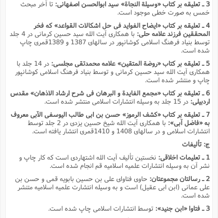
3 ـ تعلیقه بر کتاب «وسیلة النجاة» سید ابوالحسن اصفهانى:
تا آخر مبحث
خمس به صورت خطى موجود است.
4 ـ تعلیقه بر کتاب «ایضاح الفواید فى حل اشکالات القواعد» که فخر
المحققین فرزند علامه حلى:
با همکارى آیت الله سید حسین کرمانى در 4 جلد
توسط بنیاد فرهنگ اسلامى کوشانپور در سالهاى 1387 و 1389قمرى چاپ
شده است.
5 ـ تعلیقه بر کتاب «روضة المتقین» علامه محمدتقى مجلسى:
در 14 جلد با
همکارى آیت الله سید حسین کرمانى و توسط بنیاد فرهنگ اسلامى کوشانپور
چاپ و منتشر شده است.
6 ـ تعلیقه بر کتاب «مجمع الفایدة و البرهان فى شرح ارشاد الاذهان» مقدس
اردبیلى:
در 15 جلد به وسیله انتشارات اسلامى منتشر شده است.
7 ـ تعلیقه بر کتاب «کشف الرموز» حسن بن ابى طالب الیوسفى الآبى معروف
به «فاضل آبى»:
با همکارى آیت الله شیخ حسین یزدى در 2 جلد توسط
انتشارات اسلامى و در سالهاى 1408 و 1410قمرى انتشار یافته است.
ج: تألیفات
1 ـ تعلیمات اخلاقى:
نخستین تألیف آیت الله اشتهاردى است که کار چاپ و
نشر آن به وسیله انتشارات علمیه اسلامیه قم انجام شده است.
2 ـ رسالتان مجموعتان:
حاوى فتاواى على بن حسین بابویه قمى و حسن بن
على عمانى (ابن ابى عقیل) است و به وسیله انتشارت علمیه اسلامیه متنشر
شده است.
3 ـ فتاوا «ابن جنید»:
توسط انتشارات اسلامى چاپ شده است.