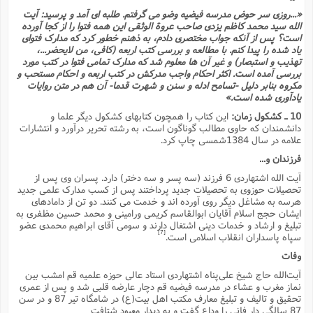
«...روزى سر حوض مدرسه فیضیه وضو مى گرفتم. طلبه اى آمد و پرسید: آیت
الله سید محمد کاظم یزدى صاحب عروة الوثقى این همه فتوا را از کجا آورده
است؟ پس از آنکه جواب مختصرى دادم، به ذهنم خطور کرد که مدارک فتواى
یاد شده را پیدا کنم. با مطالعه و بررسى کتب اربعه (کافى، من لایحضر...،
تهذیب و استبصار) و غیر آن ها معلوم شد که مدارک تمامى فتوا در کتب مورد
بررسى آمده است. اکثر احکام واجب مدرکش در کتب اربعه و احکام مستحب و
مکروه بنابر دلیل -تسامح ادله و سنن و شهرت قدما- آن هم در متن روایات
یادآورى شده است.»
10 ـ کشکول زمان:
این کتاب را همچون کتابهاى کشکول دیگر علما و
دانشمندان که حاوى مطالب گوناگون است، به رشته تحریر درآورد و انتشارات
علامه در سال 1384شمسى چاپ کرد.
فرزندان و...
آیت الله اشتهاردى 6 فرزند (سه پسر و سه دختر) دارد. پسران وى پس از
تحصیلات حوزوى به تحصیلات جدید پرداختند پس از کسب مدارک علمى جدید
هرسه به مشاغل دیگر روى آورده اند و خدمت مى کنند. دو تن از دامادهاى
ایشان حجج اسلام آقایان ابوالقاسم کریمى ورامینى و محمد حسین مظفرى به
تبلیغ و ارشاد و خدمات دینى اشتغال دارند و سومى آقاى ابراهیم محمدى عضو
[7]
سپاه پاسداران انقلاب اسلامى است.
وفات
آیت‌الله حاج شیخ علی‌پناه اشتهاردی استاد عالی حوزه علمیه قم امشب بین
نماز مغرب و عشاء در مدرسه فیضیه قم دچار عارضه قلبی شد و پس از عمری
تحقیق و تالیف و تبلیغ معارف مکتب اهل بیت(ع) در شامگاه تیر 87 و در سن
87 سالگی دار فانی را وداع گفت و به دیدار معبود شتافت