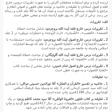
ارزنده کرده و براى استفاده محققان آثارش را به صورت تقریرات دروس خارج
فقه و اصول استادان یا تعلیقه و حاشیه بر نوشته هاى فقهى و اصولى اعلام و
مراجع یا تألیفات مستقل نگاشته است و تعداد آن ها به 80 جلد کتاب و رساله
مى رسد. برخى از این آثار به زیور طبع آراسته شده و بعضى خطى است.
الف: تقریرات
1 ـ تقریرات درس خارج فقه آیت الله بروجردى:
شامل مباحث «صلاة
الجمعه»، «الغصب»، «الضّمان»، «ارث الزّوجه» و «منجّزات مریض» در 2 جلد.
2 ـ تقریرات درس خارج اصول آیت الله بروجردى:
حاوى مباحث «مشتقات» تا
«حجیت الاجماع» از کتاب «کفایة الاصول» در 2 جلد که توسط انتشارات
اسلامى وابسته به جامعه مدرسین چاپ شده است.
3 ـ تقریرات درس خارج فقه آیت الله گلپایگانى:
از مباحث «صلاة الجمعه» و
مقدارى از کتاب «الصّوم» که پس از تحریر مفقود شده است.
4 ـ تقریرات درس خارج اصول امام خمینى:
شامل بخشى از مباحث کتاب
«کفایة الاصول» و به صورت خطى است.
ب: تعلیقات
1 ـ حاشیه بر تفسیر «القرآن و العقل» آقا نورالدین حسینى عراقى:
با همکارى
آیت الله سید حسین کرمانى که در 3 جلد به وسیله بنیاد فرهنگ اسلامى
کوشانپور در سال 1396قمرى چاپ شده است.
2 ـ تعلیقه بر کتاب فقهى «العروة الوثقى» آقا سید محمد کاظم یزدى:
در یک
جلد به وسیله انتشارات مطبوعات دینى در سال 1417قمرى طبع گردید و چاپ
دوم آن با تصحیح چاپ اوّل و اضافات براى چاپ آماده مى شود.