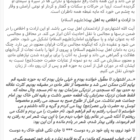
او مى داند و این همه باعث رفع تشویشها و نگرانى ها در سیره و سیماى او
گردیده است. آرى! در حرکات و سکنات و گفتار و کردار او نوعى آرامش و وقار
به چشم مى خورد که مایه غبطه همه ناظران است.
د: ارادت و اخلاص به اهل بیت
(علیهم السلام)
آیت الله اشتهاردى از ارادتمندان اهل بیت مى باشد. او این ارادت و اخلاص را در
ضمن درسها و مجالس با نقل احادیث آنان ابراز مى کند. در محافل و مجالسى
که به عنوان تولد و یا سوگوارى امامان(علیهم السلام) تشکیل مى شود، حاضر
مى شود و عقیده دارد که اینگونه مجالس برکات فراوان معنوى در پى دارد. چنگ
زدن به دامان اهل بیت(علیهم السلام) و پیروى از آنها را باعث نجات از گردابهاى
هلاکت و گمراهى مى داند و توسل به آنان را براى برآورده شدن نیازهاى مادى
و معنوى سفارش مى کند. به دو نمونه از عنایات حضرت حجت(عج) نسبت به
ایشان که در دوران قبل از آمدن به حوزه قم و پس از آن روى داد، از زبان
خودش نقل مى کنیم.
«...در اشتهارد تا مطّول خوانده بودم و خیلى مایل بودم که به حوزه علمیه قم
بیایم لکن ممکن نمى شد و مخصوصاً از نظر مادى در مضیقه بودیم. کثرت علاقه
به حدى بود که مسجدى در نزدیکى منزلمان بود به نام مسجد چال محله که
فقط همان نزدیک محرابش یک قطعه حصیر داشت و بقیه اش خاک بود. امام
جماعت هم نداشت. من قبل از طلوع صبح به مسجد مى رفتم و مخصوصاً
توسل به حضرت ولى عصر(عج) پیدا مى کردم و گریه و ناله داشتم و مى
خواستم تا اسباب رفتنم به قم فراهم شود. نام حضرت را مى بردم و اشک مى
ریختم تا آنکه شبى در عالم رؤیا خواب دیدم مرا با این بیت شعر امر به رفتن به
قم فرمودند. وقتى بیدار شدم، شعر در یادم مانده و آن این بود:
تا خود نروى به پاى خود در ره دوست *** تا جان نکنى فداى خاک ره دوست
از این خواب فهمیدم که ماندن و گریه فایده ندارد و باید خود تصمیم بگیرم،