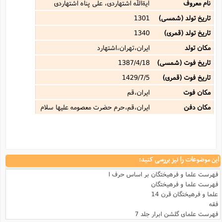
نام معروف
آیةاللَّه اشتهاردى، على پناه اشتهاردى
تاریخ تولد (شمسی)
1301
تاریخ تولد (قمری)
1340
مکان تولد
ایران،تهران،اشتهارد
تاریخ فوت (شمسی)
1387/4/18
تاریخ فوت (قمری)
1429/7/5
مکان فوت
ایران،قم
مکان دفن
ایران،قم،حرم حضرت معصومه علیها سلام
این موضوعات را نیز بررسی کنید:
فهرست علما و فرهیختگان بر اساس حرف ا
فهرست علما و فرهیختگان
علما و فرهیختگان قرن 14
فقه
فهرست علمای گلشن ابرار جلد 7