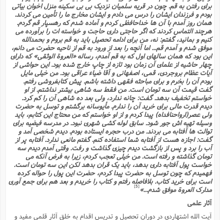
براى رفتن به قم. چون در قریه سلمیان نزدیک بى بى سکینه منزل اخوان بیاتى
بودم و فرزندان ایشان را درس مى دادم و ایشان مخارج ما را تأمین مى کردند.
همان روز آمدم با آن ها خداحافظى کردم و آماده شدم که رهسپار قم گردم.
هرچند التماس کردند که اگر حاجتى دارى حاجت و خواسته ات را برآورده مى
کنیم و بمانید، گفتم: نه، من براى ادامه تحصیل باید به قم بروم و بحمدالله
موفق شدم و آمدم قم... اما آنچه را بعد از ورود به قم از ناحیه حضرت مى دانم،
این بود که همان سالهاى اول که به قم آمدم، رساله «العروة الوثقى» که داراى
چهار حاشیه از علماى آن زمان بود تازه از چاپ خارج شده بود. این حواشى از
آیات عظام بروجردى، قمى، اصفهانى و آقا ضیاء عراقى بود. من خیلى مایل
بودم آن را بخرم و براى مباحثه فقهى داشته باشم. پیش کتابفروشى رفتم.
گفت قیمت آن سه تومان است. من فقط سه شاهى بیشتر نداشتم. از او
خواستم تخفیف بدهد. گفت: چانه ندارد، ولى بعد ده شاهى آن را کم کرد.
دیدم قدرت مالى براى خرید آن را ندارم. مأیوسانه برگشتم و توسل به حضرت
ولى عصر(ارواحنافداه) پیدا کردم و از او خواستم که من محتاج این کتابم، باید
وسیله تهیه اش جور شود. سابق لوله کشى شهرى نبود. در مدرسه فیضیه براى
توالت ها آفتابه مى بردند. من درب حجره ایستاده بودم. دیدم شخصى آمد و
گفت: اجازه هست از آفتابه شما استفاده کنم. گفتم مانعى ندارد. آفتابه پر از
آب را برد و پس از بازگشت دیدم چیزى گذاشت و رفت. وقتى آمدم دیدم سه
تومان گذاشته و رفته است. من خیلى تعجب کردم، زیرا به فرض آنکه مى
خواست پول آفتابه دارى بدهد، باید یک قران بدهد لکن این سه تومان است.
فهمیدم که چون توسل به حضرت پیدا کردم، حضرت این پول را حواله کرده
است براى خرید کتاب. بلافاصله رفتم و کتاب را خریدم و بعد هم براى جمع آورى
[5]
مدارک العروة موفق شدم...»
آثار علمى
آیت الله اشتهاردى در دوران تحصیل و تدریس اقدام به خلق آثار قلمى مفید و