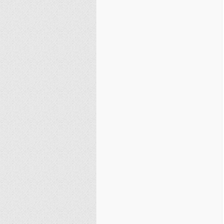
نصیریه (شیعی)
سایر فرق شیعی