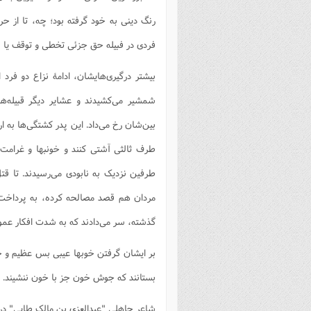
رنگ دینی به خود گرفته بود؛ چه، تا از حر
فردی در فبیله حق جزئی تخطی و توقف یا 
بیشتر درگیری‌هایشان، ادامۀ نزاع دو فرد 
شمشیر می‌کشیدند و عشایر دیگر قبیله‌ه
بین‌شان رخ می‌داد. این پدر کشتگی‌ها به ا
طرف ثالثی آشتی کنند و خونبها و غرامت 
طرفین نزدیک به نابودی می‌رسیدند. تا ق
مردان هم قصد مصالحه کرده، به پرداخت خ
گذشته، سر می‌دادند که به شدت افکار عموم
بر ایشان گرفتن خوبها عیبی بس عظیم و خ
بستانند که جوش خون جز با خون ننشیند.
شاعر جاهلی "عبدالعزی بن مالک طایی" در 