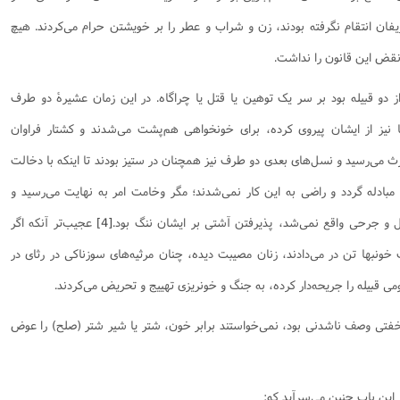
یفان انتقام نگرفته بودند، زن و شراب و عطر را بر خویشتن حرام می‌کردند. هیچ
نقض این قانون را نداشت.
از دو قبیله بود بر سر یک توهین یا قتل یا چراگاه. در این زمان عشیرۀ دو طرف
ا نیز از ایشان پیروی کرده، برای خونخواهی هم‌پشت می‌شدند و کشتار فراوان
رث می‌رسید و نسل‌های بعدی دو طرف نیز همچنان در ستیز بودند تا اینکه با دخالت
مبادله گردد و راضی به این کار نمی‌شدند؛ مگر وخامت امر به نهایت می‌رسید و
تل و جرحی واقع نمی‌شد، پذیرفتن آشتی بر ایشان ننگ بود.
[4]
عجیب‌تر آنکه اگر
ونبها تن در می‌دادند، زنان مصیبت دیده، چنان مرثیه‌های سوزناکی در رثای در
ی قبیله را جریحه‌دار کرده، به جنگ و خونریزی تهییج و تحریض می‌کردند.
فتی وصف ناشدنی بود، نمی‌خواستند برابر خون، شتر یا شیر شتر (صلح) را عوض
این باب چنین می‌سرآید که: