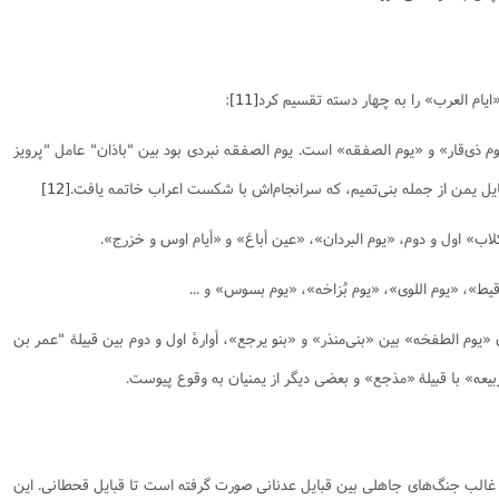
یام‌ العرب» را به چهار دسته تقسیم کرد
[11]
:
م‌ ذی‌قار» و «یوم ‌‌الصفقه» است. یوم الصفقه نبردی بود بین "باذان" عامل "پرویز
یل یمن از جمله بنی‌تمیم، که سرانجام‌اش با شکست اعراب خاتمه یافت.
[12]
یوم ‌الطفخه» بین «بنی‌منذر» و «بنو‌ یرجع»، أوارۀ اول و دوم بین قبیلۀ "عمر بن
ربیعه» با قبیلۀ «مذجع» و بعضی دیگر از یمنیان به وقوع پیوست.
 غالب جنگ‌های جاهلی بین قبایل عدنانی صورت گرفته است تا قبایل قحطانی. این