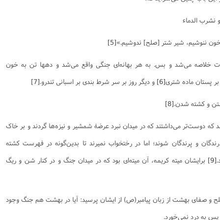
 و نشرب الدماء
 خون ننوشیم، شیر شتر [صلح] ندوشیم.»
[5]
رت خلاصه می‌شد و بس. به هر بهانه‌ای جنگی واقع می‌شد و دهها تن به خون
بر پستان ماده شتری
[6]
و دیگر روز بر سر شرط بندی بر اسبانی تندرو.
[7]
شتن و کشته شدن.
[8]
د که دوست‌تر می‌داشتند که در میدان نبرد عرضۀ شمشیر و نیزه‌ها گردند و بر خاک
رندگان و پرندگان شوند؛ اما در رختخواب نمیرند تا بدین‌‌گونه در فهرست کشته
.
[9]
برایشان میته کریمه، آن میته‌ای بود که در میدان جنگ و در کنار شن و ریگ
 و صفای بهشت از زبان پیامبر(ص) از ایشان پرسید: آیا در بهشت هم جنگ وجود
س به درد نمی‌خورد.