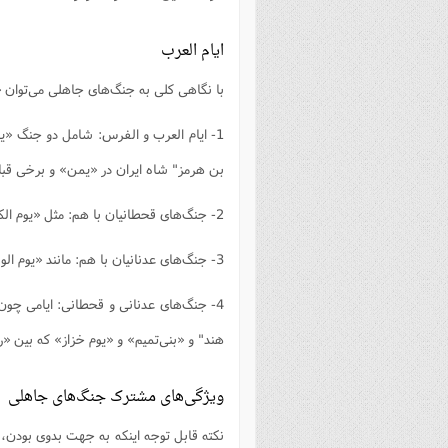
ایام ‌العرب
با نگاهی کلی به جنگ‌های جاهلی می‌توان «ا
1- ایام‌ العرب و الفرس: شامل دو جنگ «یو
بن هرمز" شاه ایران در «یمن» و برخی قبا
2- جنگ‌های قحطانیان با هم: مثل «یوم ‌الکلاب» اول و دوم، «یوم‌ البردان»، «عین‌ أباغ» و «أیام اوس و خزرج».
3- جنگ‌های عدنانیان با هم: مانند «یوم‌ الوقیط»، «یوم ‌اللوی»، «یوم ‌بُزاخه»، «یوم بسوس» و ...
4- جنگ‌های عدنانی و قحطانی: ایامی چون «
هند" و «بنی‌تمیم» و «یوم ‌خزاز» که بین «
ویژگی‌های مشترک جنگ‌های جاهلی
نکته قابل توجه اینکه به جهت بدوی بودن،