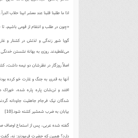
اذا ما طلبنا قلبنا عند معشر ابینا حلاب الدرأ
«چون در طلب و انتقام از قومی باشیم، تا
گویا شور زندگی و لذتش در کشتار و غا
می‌غلطیدند. روزی به بهانۀ نشستن خدنگی 
اصلاً روزگار در نظرشان دو نیمه داشت، ک
آنها به قدری به جنگ و غارت خو کرده بودن
افتند و تن‌شان پاره پاره شده، خوراک د
شدگان نیک فرجام جاهلیت جاودانه گردند
بیابان به ضرب شمشیر کشته شود.
[10]
گفته شده عربی، پس از استماع اوصاف صلح
دارد؟ همین که حضرت فرمودند: نه، گفت پ