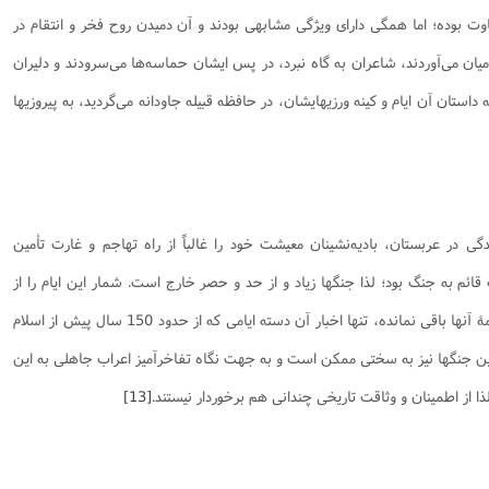
 بوده؛ اما همگی دارای ویژگی مشابهی بودند و آن دمیدن روح فخر و انتقام در
ر میان می‌آوردند، شاعران به گاه نبرد، در پس ایشان حماسه‌ها می‌سرودند و دلیران
 داستان آن ایام و کینه ورزیهایشان، در حافظه قبیله جاودانه می‌گردید، به پیروزیها
گی در عربستان، بادیه‌نشینان معیشت خود را غالباً از راه تهاجم و غارت تأمین
ئم به جنگ بود؛ لذا جنگها زیاد و از حد و حصر خارج است. شمار این ایام را از
750 تا 1700 یوم برشمرده‌اند که اخبار همۀ آنها باقی نمانده، تنها اخبار آن دسته ایامی که از حدود 150 سال پیش از اسلام
ین جنگها نیز به سختی ممکن است و به جهت نگاه تفاخر‌آمیز اعراب جاهلی به این
لذا از اطمینان و وثاقت تاریخی چندانی هم برخوردار نیستند.
[13]