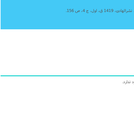
، اول، ج 4، ص 156.
ندارد.