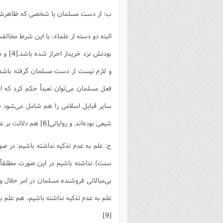
فصل 
ب: از دست مسلمان یا شخصی که ظاهرش به
علوم
البته دو دسته از علماء، با این شرط مخال
خ
بودنش نزد خریدار احراز شده باشد.
[4]
و در
و لازم نیست از دست مسلمان گرفته باشد.
فعل مسلمان می‌توان تعبداٌ حکم کرد که 
سایر قبایل اسلامی را هم شامل می‌شود به 
شیعی بوده‌اند. و روایاتی‌
[6]
هم دلالت بر عد
ج: علم به عدم تذکیه نداشته باشیم: در صو
سنت) نداشته باشیم در این صورت مطلقاً 
بی‌مبالاتی فروشنده مسلمان در امر حلال و
علم به عدم تذکیه نداشته باشیم، هم علم به
[9]