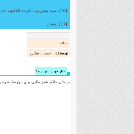
[16]
. سید بجنوردی، القواعد الفقهیه، قم، نشرالهادی، 1419 ق
[17]
. همان.
مقاله
نویسنده
حسن رضايي
نظر خود را بنویسید!
در حال حاضر هیچ نظری برای این مقاله وجود 