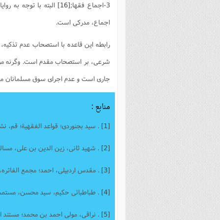
3-اجماع فقها;
[16]
البته با توجه به روا
اجماع، مدرکی است.
رابطه این قاعده با استصحاب عدم تذکیه،
شرعی، بر استصحاب مقدم است. وگرنه موج
جاری است و عدم اجرای سوق مسلمانان م
منابع :
[1]
. سید بجنوردی؛ قواعد الفقهیة؛ قم، نشر اسلامی، 1419 ق، ا
[2]
. شهید ثانی، زین الدین بن علی، مسالک الافهام ، 
[3]
. مقدس اردبیلی، احمد؛ مجمع الفاتره، البردن، قم، 
[4]
. طباطبائی حکیم، سید محسن، مستمسک العروة الوثق
[5]
. نراقی، مولی احمد بن محمد؛ مستند الشیعه، قم، آل‌ 