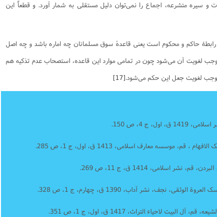
یات و سیره متشرعه، اجماع را نمی‌توان دلیل مستقلی به شمار آورد. و قطعاً این
 رابطۀ حاکم و محکوم است یعنی قاعدۀ سوق مسلمانان چه اماره باشد و چه اصل
ب لغویت آن می‌شود چون در تمامی موارد این قاعده، استصحاب عدم تذکیه هم
وجب لغویت جعل این حکم می‌شود.
[17]
ول، ج 4، ص 150.
قم، موسسه معارف اسلامی، 1413 ق، اول، ج 1، ص 285.
نشر اسلامی، 1414 ق، ج 11، ص 269.
ی، نجف، نشر آداب، 1390 ق، چهارم، ج 1، ص 328.
البیت لاحیاء التراث، 1417 ق، اول، ج 1، ص 351.