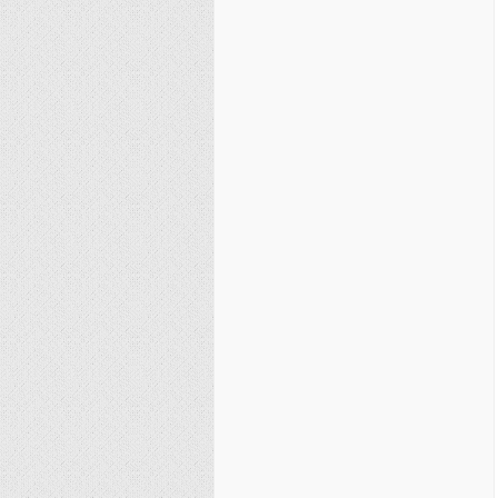
نصیریه (شیعی)
سایر فرق شیعی