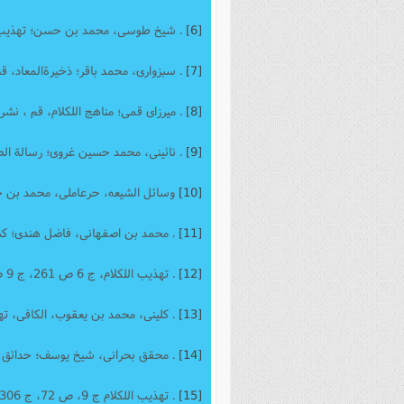
[6]
. شیخ طوسی، محمد بن حسن؛ تهذیب الاحکام، تهران، د
[7]
. سبزواری، محمد باقر؛ ذخیرةالمعاد، قم، آل‌ال
[8]
. میرزای قمی؛ مناهج اللکلام، قم ، نشر اسلامی، 1420 ق،
[9]
. نائینی، محمد حسین غروی؛ رسالة الصلوة فی المشکو
[10]
وسائل الشیعه، حرعاملی، محمد بن حسن؛ وسائل الشیع
[11]
. محمد بن اصفهانی، فاضل هندی؛ کشف اللثام عن 
[12]
. تهذیب اللکلام، ج 6 ص 261، ج 9 ص 72، ج 2 ص 234، ج 2 ص 368 و--.
[13]
. کلینی، محمد بن یعقوب، الکافی، تهران، دارالکتب ال
[14]
. محقق بحرانی، شیخ یوسف؛ حدائق الناضرة
[15]
. تهذیب اللکلام ج 9، ص 72، ج 306 و 307.