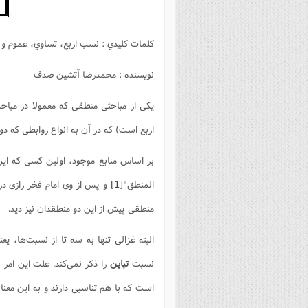
بانک پژوهشگران وفرهیختگان
مهدویت
زندگی نامه فرهیختگان
مد
دی
مقام
کارب
ذکر 
اخبار
فرهنگی
معرفی پژوهشگران
آداب و احکام اصناف
ا
ویژگ
مقال
ذکر 
كلمات كليدي : نسب اربع، تساوي، عموم 
معرفی سایت ها
عمومی
حوزه و دانشگاه
پایگاه های علمی
فرق 
راه 
تعاو
مهار
ذکر 
نویسنده : محمدرضا آتشين صدف
اطلاعیه
فقه
اعتقادی
پایگاه های مذهبی
ا
توبه
روش 
ذکر 
اخلاق
سیاسی
پایگاههای عقائد
عل
اهتم
ذکر 
یکی از مباحثی منطقی که معمولا در مبا
اجتماعی
پایگاههای فرهنگی
عل
مجموعه پرسش ها و پاسخ ها
ذکر 
اربع است) که در آن به انواع روابطی که د
جامعه
پایگاههای جامع موضوعات
ف
ذکر 
بر اساس منابع موجود، اولین کسی که ای
اخبار عمومی
پایگاههای اندیشمندان اسلام
ک
ذکر
المنطق"
[1]
و پس از وی امام فخر رازی در
خبرگزاری ها
پایگاه های پاسخ گویی به سوا
فق
منطقی پیش از این دو منطقدان نیز دید.
پایگاه های پاسخ گویی به احک
پایگاه های تاریخی
منت
البته غزالی تنها به سه تا از نسبت‌ها
پایگاه های آموزشی
ا
نسبت
تباین
را ذکر نمی‌کند. علت این امر
فصل 
است که با هم تناسبی دارند و به این معنا
فصلن