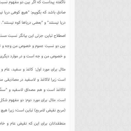
ناگفته پیداست که اگر بین دو مفهوم نسبت 
صادق باشد که بگوییم: "هیچ کوهی دریا ن
دریا نیستند" و "بعضی دریاها کوه نیستند"
اصطلاح تباین جزئی این بیانگر نسبت مست
بین دو نسبت عموم و خصوص من وجه و تب
و خصوص من و جه است و در موارد دیگری ت
مثال برای مورد اول: کاغذ و سفید، عا
است زیرا لاکاغذ و لاسفید در مصادیقی م
لاکاغذ است و هم مصداق لاسفید و "سن
است. مثال برای مورد دوم: دو مفهوم شکل
(مربع نقیض لامربع) تباین است؛ زیرا هی
منطقدانان برای این که نقیض عام و خاص