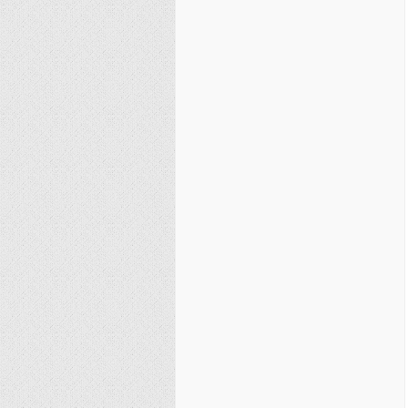
نصیریه (شیعی)
سایر فرق شیعی