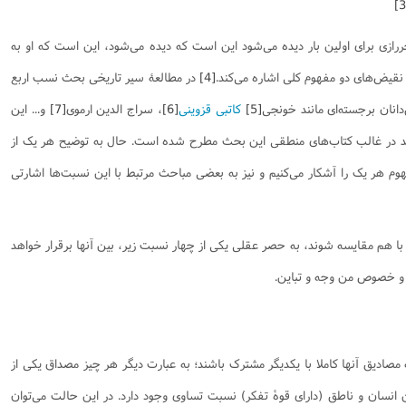
نامه سبک زندگی
پيش شماره 2 فصلنامه مطالعات معنوی
شماره اول فصل نامه تربیت تبلیغی
رازی برای اولین بار دیده می‌شود این است که دیده می‌شود، این است که او به
 تربیتی
آئین دوست یابی
شماره دوم فصل نامه تربیت تبلیغی
شماره اول فصل نامه مطالعات معنوی
نقیض‌های دو مفهوم کلی اشاره می‌کند.
[4]
در مطالعۀ سیر تاریخی بحث نسب اربع
انواده
شماره دوم فصل نامه مطالعات معنوی
شماره سوم و چهارم فصل نامه تربیت تبلیغی
شماره سوم فصل نامه مطالعات معنوی
شماره پنج و شش فصل نامه تربیت تبلیغی
دانان برجسته‌ای مانند خونجی
[5]
کاتبی قزوینی
[6]
، سراج ‌الدین ارموی
[7]
و... این
شماره چهارم و پنجم فصل نامه مطالعات معنوی
بعد در غالب کتاب‌های منطقی این بحث مطرح شده است. حال به توضیح هر یک از
شماره ششم فصل نامه مطالعات معنوی
فهوم هر یک را آشکار می‌کنیم و نیز به بعضی مباحث مرتبط با این نسبت‌ها اشارتی
شماره هشتم و نهم فصل‌نامه مطالعات معنوی
شماره دهم فصل‌نامه مطالعات معنوی
 هم مقایسه شوند، به حصر عقلی یکی از چهار نسبت زیر، بین آنها برقرار خواهد
 خصوص‌ من‌ وجه و تباین.
صادیق آنها کاملا با یکدیگر مشترک باشند؛ به عبارت دیگر هر چیز مصداق یکی از
ن انسان و ناطق (دارای قوۀ تفکر) نسبت تساوی وجود دارد. در این حالت می‌توان