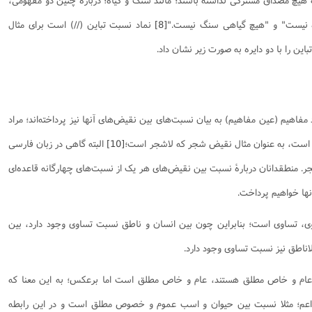
ه نیست" و "هیچ گیاهی سنگ نیست."
[8]
نماد نسبت تباین (//) است برای مثال
این را با دو دایره به صورت زیر نشان داد.
 مفاهیم (عین مفاهیم) به بیان نسبت‌های بین نقیض‌های آنها نیز پرداخته‌اند؛ مراد
است، به عنوان مثال نقیض شجر که لاشجر است؛
[10]
البته گاهی در زبان فارسی
ر. منطقدانان دربارۀ نسبت بین نقیض‌های هر یک از نسبت‌های چهارگانه قاعده‌ای
آنها خواهیم پرداخت.
ی، تساوی است؛ بنابراین چون بین انسان و ناطق نسبت تساوی وجود دارد، بین
اناطق نیز نسبت تساوی وجود دارد.
عام و خاص مطلق هستند، عام و خاص مطلق است اما برعکس؛ به این معنا که
؛ مثلا نسبت بین حیوان و اسب عموم و خصوص مطلق است و در این رابطه