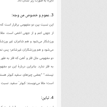
دایره به صورت زیر نشان داد.
3. عموم و خصوص من‌ وجه:
این نسبت بین دو مفهومی برقرار است که تن
از جهتی اعم و از جهتی اخص است. مثلا
ورزشکار می‌شود و هم شاعران غیر ورزشک
می‌شود و هم ورزشکاران غیرشاعر؛ پس نمی‌ت
دو مفهومی مثل فلز و آهن که فلز به طور 
به فلز ندارد. بنابراین دربارۀ این دو 
نیستند." "بعضی چیزهای سفید کبوتر هست
است؛ مثلا می‌نویسند: کبوتر´ سفید. نسبت 
4. تباین:
این نسبت بین دو مفهومی برقرار است که 