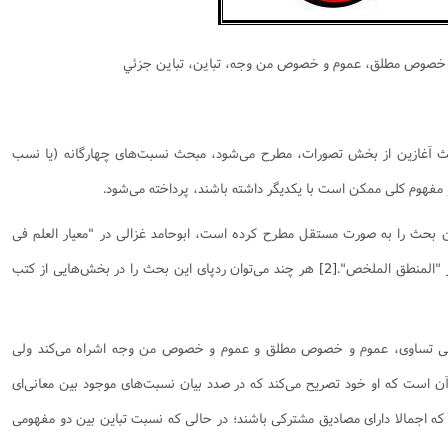
یریت
اطلاعیه
نهج البلاغه
ن وجامعه دینی
ات اهل بیت (ع)
فقه
رذایل
سیاسی
رد جامعه شناسی در تبلیغ
جامعه شناسی
مصیبت امام باقر علیه السلام
مدیریت و فقه اسلامی
متفرقه
ادبیات عرب
قتصاد
دنیاو آخرت
ی ولایت اهل بیت (ع)
فضائل
اعتقادی
ات اخلاق و آداب در تبلیغ
تاریخ اسلام
مصیبت امام صادق علیه السلام
خلاصه کتب مدیریت
قرآن
ادیان و فرق
و خصوص مطلق، عموم و خصوص من وجه، تباين، تباين جزئي
و مذاهب
توشه عاشورائیان
ن و بررسی مسأله اعانه
اسلام
فرق شیعی
ت های آموزش معارف اسلامی
مدیریت اسلامی
مبانی علم اخلاق
مصیبت امام موسی علیه السلام
فقه و اصول
دیان
 و امید به مغفرت
تحقیق و منبع شناسی
ایران
ابراهیمی
آینده پژوهی
فرق غیر شیعی
مصیبت امام رضا علیه السلام
نامه های اخلاقی
فلسفه
وم قرآنی
ام به عمر انسان در اسلام
پند و اندرز
تاریخ انقلاب
غیر ابراهیمی
مصیبت امام جواد علیه السلام
مدیریت آموزشی
کلام
حث آغازین از بخش تصورات، مطرح می‌شود، مبحث نسبت‌های چهارگانه (یا نسب
وم حدیث
خداشناسی
ی دانش آموزی
حکایات
مدیریت زمان
مصیبت امام هادی علیه السلام
قرآن‌پژوهی
و مفهوم کلی ممکن است با یکدیگر داشته باشند، پرداخته می‌شود.
لسفه
محض
مصیبت امام حسن عسکری علیه السلام
علوم حدیث
ن بحث را به صورت مستقل مطرح کرده است، ابوحامد غزالی در "معیار العلم فی
ی
لام
 مصیبت متفرقه
مضاف
اسلامی
اخلاق
 "المنطق الملخص".
[2]
هر چند می‌توان ردپای این بحث را در بخش‌هایی از کتب
لات
ه و اصول
جدید
فلسفه اسلامی
عرفان
حقوق
ام شرعی
فرق و مذاهب
خب نشریات
اصول فقه
، یعنی تساوی، عموم و خصوص مطلق و عموم و خصوص من وجه اشراه می‌کند ولی
رتباطات
فقه
 آن است که او خود تصریح می‌کند که در صدد بیان نسبت‌های موجود بین معانی‌ای
نامه تربیت تبلیغی
پيش شماره اول فصلنامه مطالعات معنوی
حقوق
 که اجمالا دارای مصادیق مشترکی باشند؛ در حالی که نسبت تباین بین دو مفهومی
امه مطالعات معنوی
پيش شماره 2 فصل نامه تربیت تبلیغی
پيش شماره اول فصلنامه مطالعات معنوی