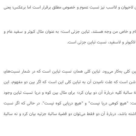
ین لاحیوان و لااسب نیز نسبت عموم و خصوص مطلق برقرار است اما برعکس؛ یعنی
م و خاص من وجه هستند، تباین جزئی است؛ به عنوان مثال کبوتر و سفید عام و
اکبوتر و لاسفید، نسبت تباین جزئی است.
ین کلی به‌کار می‌رود. تباین کلی همان نسبت تباین است که در شمار نسبت‌های
روشن است که علت نامیدن آن به تباین کلی این است که اگر بین دو مفهوم، این
البۀ کلیه دربارۀ آن دو بیان کرد؛ برای مثال بین کوه و دریا نسبت تباین وجود
ن گفت: "هیچ کوهی دریا نیست" و "هیچ دریایی کوه نیست". در حالی که اگر نسبت
ته باشد، دربارۀ آن دو فقط می‌توان دو قضیۀ سالبۀ جزئیه بیان کرد و نه سالبۀ