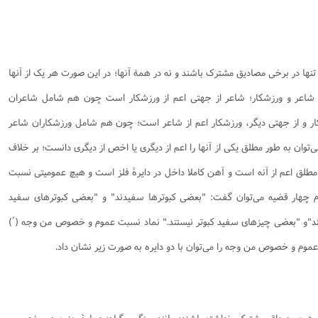
ها در برخی مصادیق مشترک باشند و نه در همۀ آنها؛ در این صورت هر یک از آنها
 شاعر و ورزشکار؛ شاعر از جهتی اعم از ورزشکار است چون هم شامل شاعران
ار و از جهتی دیگر، ورزشکار اعم از شاعر است؛ چون هم شامل ورزشکاران شاعر
وان به طور مطلق یکی از آنها را اعم از دیگری یا اخص از دیگری دانست؛ بر خلاف
مطلق اعم از آنه است و آهن کاملا داخل در دایرۀ فلز است و هیچ عمومیتی نسبت
مفهوم چهار قضیه می‌توان گفت: "بعضی کبوترها سفیدند" و "بعضی کبوترهای سفید
ند"و "بعضی چیزهای سفید کبوتر نیستند." نماد نسبت عموم و خصوص من وجه (´)
عموم و خصوص من وجه را می‌توان با دو دایره به صورت زیر نشان داد.
هیچ مصداق مشترکی نداشته باشند؛ مانند سنگ و گیاه؛ دربارۀ چنین دو مفهومی،