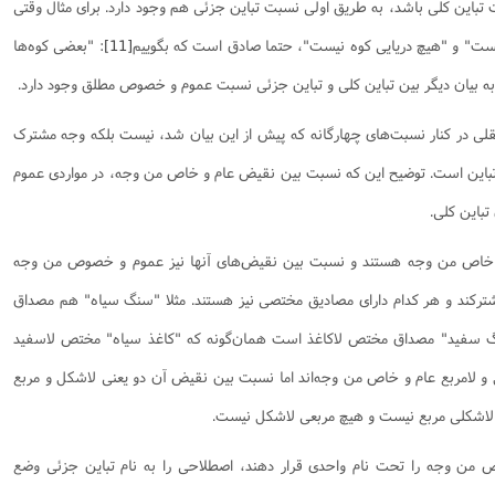
تباین کلی باشد، به طریق اولی نسبت تباین جزئی هم وجود دارد. برای مثال وقتی
یست" و "هیچ دریایی کوه نیست"، حتما صادق است که بگوییم
[11]
: "بعضی کوه‌ها
. به بیان دیگر بین تباین کلی و تباین جزئی نسبت عموم و خصوص مطلق وجود دارد.
قلی در کنار نسبت‌های چهارگانه که پیش از این بیان شد، نیست بلکه وجه مشترک
این است. توضیح این که نسبت بین نقیض عام و خاص من وجه، در مواردی عموم
باین کلی.
م و خاص من وجه هستند و نسبت بین نقیض‌های آنها نیز عموم و خصوص من وجه
شترکند و هر کدام دارای مصادیق مختصی نیز هستند. مثلا "سنگ سیاه" هم مصداق
گ سفید" مصداق مختص لاکاغذ است همان‌گونه که "کاغذ سیاه" مختص لاسفید
 و لامربع عام و خاص من وجه‌اند اما نسبت بین نقیض آن دو یعنی لاشکل و مربع
چ لاشکلی مربع نیست و هیچ مربعی لاشکل نیست.
 من وجه را تحت نام واحدی قرار دهند، اصطلاحی را به نام تباین جزئی وضع